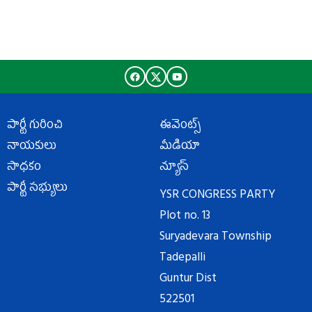
పార్టీ గురించి
ఈవెంట్స్
నాయకులు
మీడియా
సాధకం
న్యూస్
పార్టీ సభ్యులు
YSR CONGRESS PARTY
Plot no. 13
Suryadevara Township
Tadepalli
Guntur Dist
522501