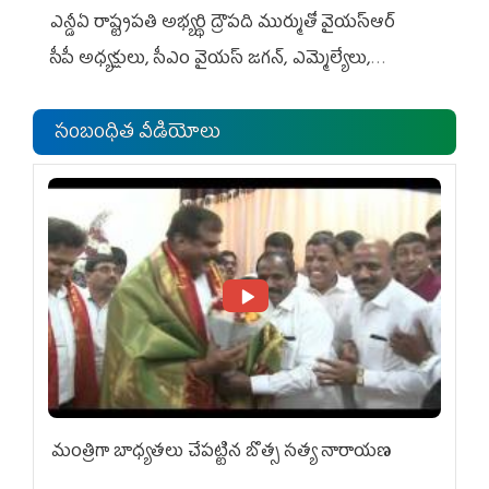
ఎన్డీఏ రాష్ట్ర‌ప‌తి అభ్య‌ర్థి ద్రౌప‌ది ముర్ముతో వైయ‌స్ఆర్
సీపీ అధ్య‌క్షులు, సీఎం వైయ‌స్ జ‌గ‌న్, ఎమ్మెల్యేలు,
ఎంపీల స‌మావేశం
సంబంధిత వీడియోలు
మంత్రిగా బాధ్యతలు చేపట్టిన బొత్స సత్య నారాయణ