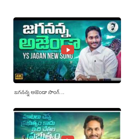
Media Groups
జగనన్న అజెండా సాంగ్….