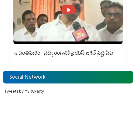
అనంతపురం : వైద్య రంగానికి వైయ‌స్ జ‌గ‌న్ పెద్ద పీట
Social Network
Tweets by YSRCParty