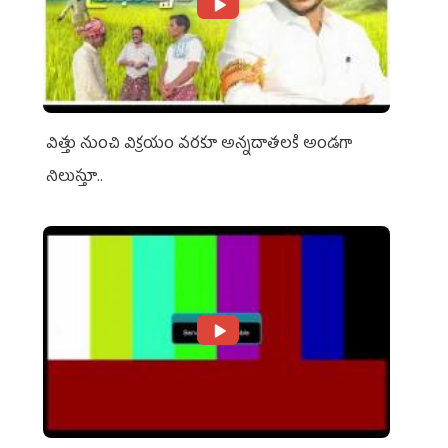
విత్తు నుంచి విక్రయం వరకూ అన్నదాతలకి అండగా
నిలుస్తూ..