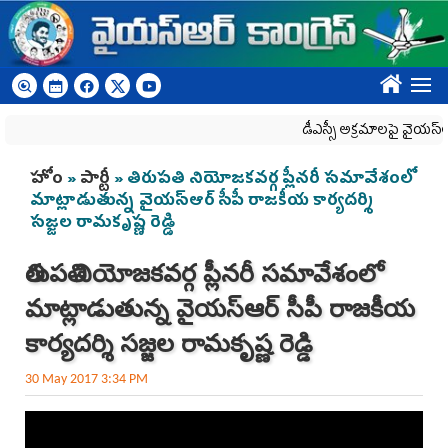
Skip to main content
????
డీఎస్సీ అక్రమాలపై వైయ‌స్ఆర్‌స
You are here
హోం
»
పార్టీ
» తిరుపతి నియోజకవర్గ ప్లీనరీ సమావేశంలో
మాట్లాడుతున్న వైయస్ఆర్ సీపీ రాజకీయ కార్యదర్శి
సజ్జల రామకృష్ణ రెడ్డి
తిరుపతి నియోజకవర్గ ప్లీనరీ సమావేశంలో
మాట్లాడుతున్న వైయస్ఆర్ సీపీ రాజకీయ
కార్యదర్శి సజ్జల రామకృష్ణ రెడ్డి
30 May 2017 3:34 PM