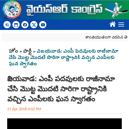
Skip to main content
????
శాంతియుతంగా నిరసన తెలిపే 
You are here
హోం
»
పార్టీ
» విజ‌య‌వాడ‌: ఎంపీ ప‌ద‌వుల‌కు రాజీనామా
చేసి మొట్ట మొద‌టి సారిగా రాష్ట్రానికి వ‌చ్చిన ఎంపీల‌కు
ఘ‌న స్వాగ‌తం
విజ‌య‌వాడ‌: ఎంపీ ప‌ద‌వుల‌కు రాజీనామా
చేసి మొట్ట మొద‌టి సారిగా రాష్ట్రానికి
వ‌చ్చిన ఎంపీల‌కు ఘ‌న స్వాగ‌తం
21 Apr 2018 4:02 PM