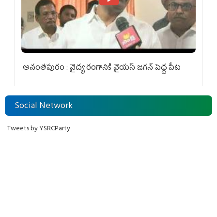
అనంతపురం : వైద్య రంగానికి వైయ‌స్ జ‌గ‌న్ పెద్ద పీట
Social Network
Tweets by YSRCParty