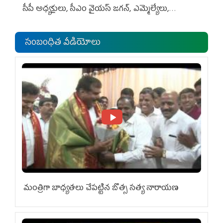
సీపీ అధ్య‌క్షులు, సీఎం వైయ‌స్ జ‌గ‌న్, ఎమ్మెల్యేలు,
ఎంపీల స‌మావేశం
సంబంధిత వీడియోలు
మంత్రిగా బాధ్యతలు చేపట్టిన బొత్స సత్య నారాయణ