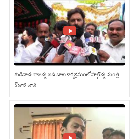
గుడివాడ: రాజన్న బడి బాట కార్యక్రమంలో పాల్గొన్న మంత్రి
కొడాలి నాని