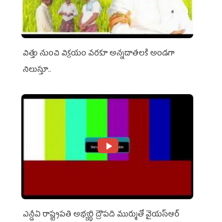
విత్తు నుంచి విక్రయం వరకూ అన్నదాతలకి అండగా
నిలుస్తూ..
ఎన్డీఏ రాష్ట్ర‌ప‌తి అభ్య‌ర్థి ద్రౌప‌ది ముర్ముతో వైయ‌స్ఆర్