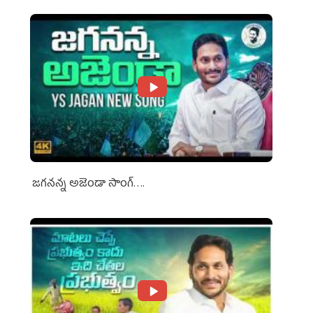
జగనన్న అజెండా సాంగ్….