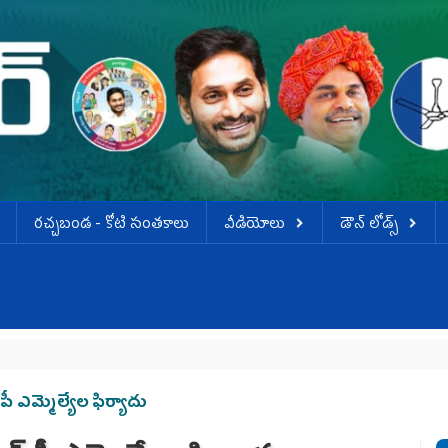
ర‌చ్చ‌బండ‌ - కోటి సంత‌కాలు
వీడియోలు
డౌన్ లోడ్స్
ీ ఎమ్మెల్యేల ఫిర్యాదు