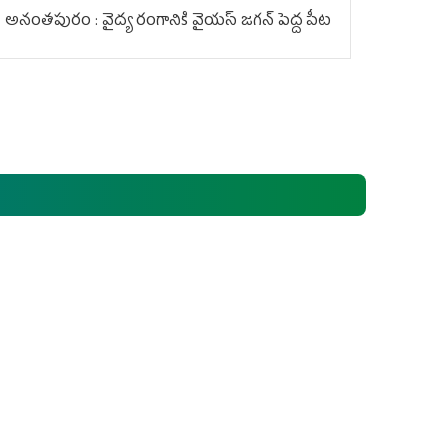
అనంతపురం : వైద్య రంగానికి వైయ‌స్ జ‌గ‌న్ పెద్ద పీట