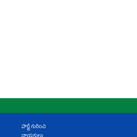
పార్టీ గురించి
నాయకులు