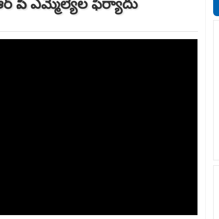
్ సీపీ ఎమ్మెల్యేల ఫిర్యాదు