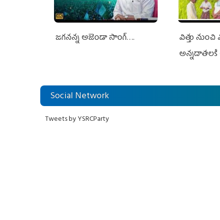
జగనన్న అజెండా సాంగ్….
విత్తు నుంచి
అన్నదాతలకి 
Social Network
Tweets by YSRCParty