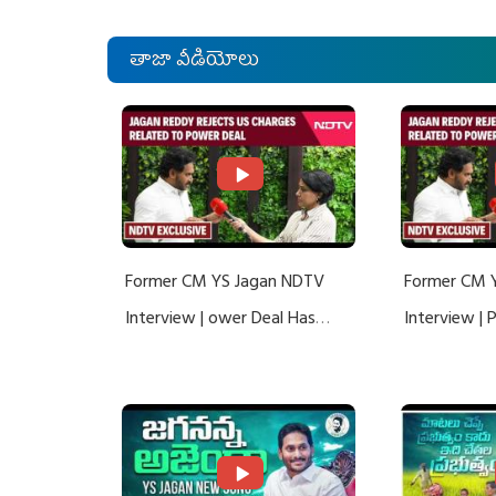
తాజా వీడియోలు
Former CM YS Jagan NDTV
Former CM 
Interview | ower Deal Has
Interview |
Nothing To Do With Adani: YS
Nothing To 
Jagan Rejects US Charges
Jagan Rejec