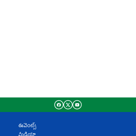
ఈవెంట్స్
మీడియా