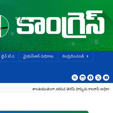
లైవ్ టి.వి
వైయస్ఆర్-పథకాలు
సంప్రదించండి
శాంతియుతంగా నిరసన తెలిపే హక్కును కాలరాసే అధికారం ఎవరికీ 