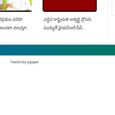
 విక్రయం వరకూ
ఎన్డీఏ రాష్ట్ర‌ప‌తి అభ్య‌ర్థి ద్రౌప‌ది
అండగా నిలుస్తూ..
ముర్ముతో వైయ‌స్ఆర్ సీపీ
అధ్య‌క్షులు, సీఎం వైయ‌స్ జ‌గ‌న్,
ఎమ్మెల్యేలు, ఎంపీల స‌మావేశం
Tweets by ysjagan