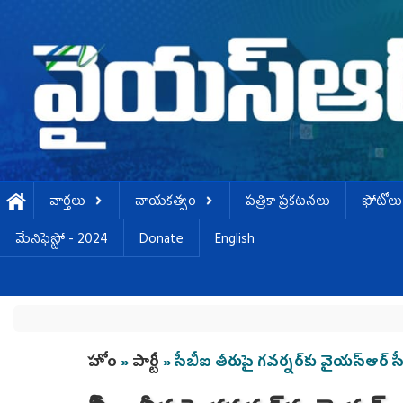
Skip to main content
వార్తలు
నాయకత్వం
పత్రికా ప్రకటనలు
ఫోటోలు
మేనిఫెస్టో - 2024
Donate
English
You are here
హోం
»
పార్టీ
» సీబీఐ తీరుపై గవర్నర్‌కు వైయస్ఆర్ సీప