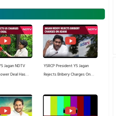
YS Jagan NDTV
YSRCP President YS Jagan
 Power Deal Has
Rejects Bribery Charges On
Do With Adani: YS
Adani, Threatens Defamation
ts US Charges
Suit Against Media Groups