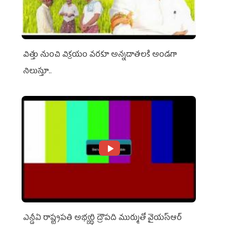
విత్తు నుంచి విక్రయం వరకూ అన్నదాతలకి అండగా
నిలుస్తూ..
ఎన్డీఏ రాష్ట్ర‌ప‌తి అభ్య‌ర్థి ద్రౌప‌ది ముర్ముతో వైయ‌స్ఆర్