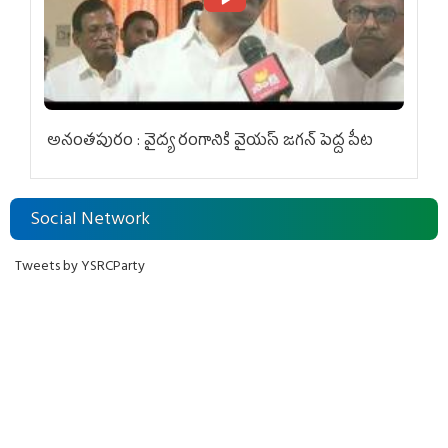
అనంతపురం : వైద్య రంగానికి వైయ‌స్ జ‌గ‌న్ పెద్ద పీట
Social Network
Tweets by YSRCParty