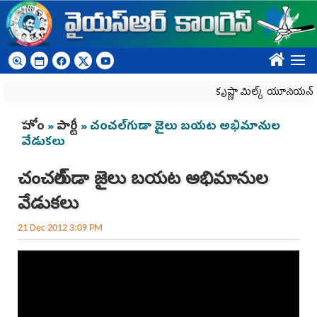
Skip to main content
????
కృష్ణా మిల్క్‌ యూనియన్‌ నిర్వీర
You are here
హోం
»
పార్టీ
» చంచల్‌గుడా జైలు బయట అభిమానుల
వేడుకలు
చంచల్‌గుడా జైలు బయట అభిమానుల
వేడుకలు
21 Dec 2012 3:09 PM