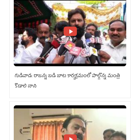
గుడివాడ: రాజన్న బడి బాట కార్యక్రమంలో పాల్గొన్న మంత్రి
కొడాలి నాని