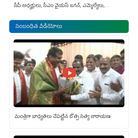
సీపీ అధ్య‌క్షులు, సీఎం వైయ‌స్ జ‌గ‌న్, ఎమ్మెల్యేలు,
ఎంపీల స‌మావేశం
సంబంధిత వీడియోలు
మంత్రిగా బాధ్యతలు చేపట్టిన బొత్స సత్య నారాయణ