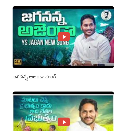
జగనన్న అజెండా సాంగ్….