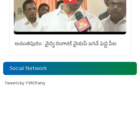
అనంతపురం : వైద్య రంగానికి వైయ‌స్ జ‌గ‌న్ పెద్ద పీట
Social Network
Tweets by YSRCParty