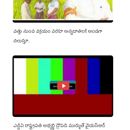
విత్తు నుంచి విక్రయం వరకూ అన్నదాతలకి అండగా
నిలుస్తూ..
ఎన్డీఏ రాష్ట్ర‌ప‌తి అభ్య‌ర్థి ద్రౌప‌ది ముర్ముతో వైయ‌స్ఆర్