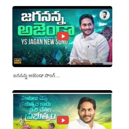
జగనన్న అజెండా సాంగ్….