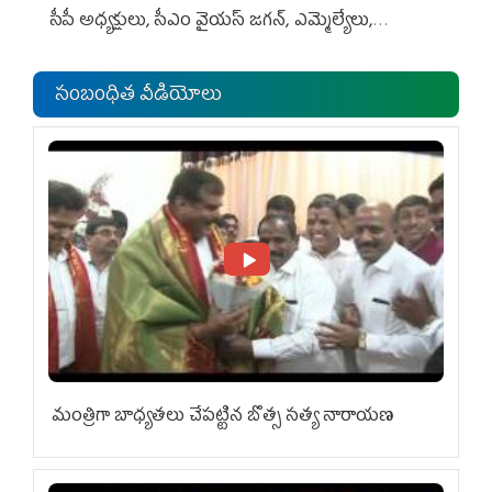
సీపీ అధ్య‌క్షులు, సీఎం వైయ‌స్ జ‌గ‌న్, ఎమ్మెల్యేలు,
ఎంపీల స‌మావేశం
సంబంధిత వీడియోలు
మంత్రిగా బాధ్యతలు చేపట్టిన బొత్స సత్య నారాయణ