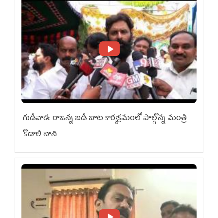
గుడివాడ: రాజన్న బడి బాట కార్యక్రమంలో పాల్గొన్న మంత్రి
కొడాలి నాని