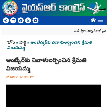
Skip to main content
????
నేతన్నల సంక్షేమానికి వైయ‌స్
You are here
హోం
»
పార్టీ
» అంబేద్కర్‌కు నివాళులర్పించిన శ్రీమతి
విజయమ్మ
అంబేద్కర్‌కు నివాళులర్పించిన శ్రీమతి
విజయమ్మ
06 Dec 2012 3:43 PM