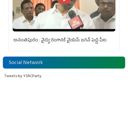
అనంతపురం : వైద్య రంగానికి వైయ‌స్ జ‌గ‌న్ పెద్ద పీట
Social Network
Tweets by YSRCParty