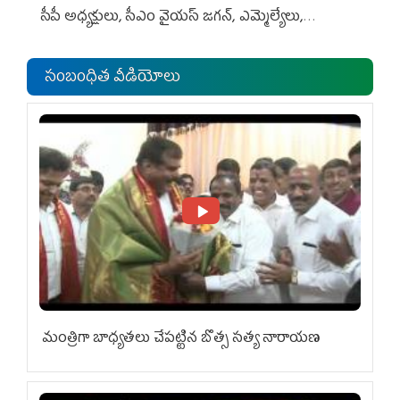
సీపీ అధ్య‌క్షులు, సీఎం వైయ‌స్ జ‌గ‌న్, ఎమ్మెల్యేలు,
ఎంపీల స‌మావేశం
సంబంధిత వీడియోలు
మంత్రిగా బాధ్యతలు చేపట్టిన బొత్స సత్య నారాయణ