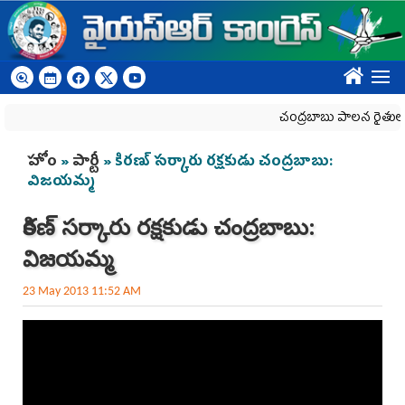
Skip to main content
????
చంద్రబాబు పాలన రైతులకు 
You are here
హోం
»
పార్టీ
» కిరణ్ సర్కారు రక్షకుడు చంద్రబాబు:
విజయమ్మ
కిరణ్ సర్కారు రక్షకుడు చంద్రబాబు:
విజయమ్మ
23 May 2013 11:52 AM