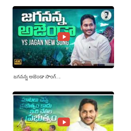
జగనన్న అజెండా సాంగ్….