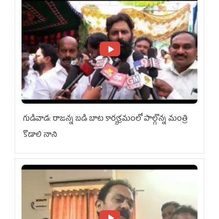
గుడివాడ: రాజన్న బడి బాట కార్యక్రమంలో పాల్గొన్న మంత్రి
కొడాలి నాని