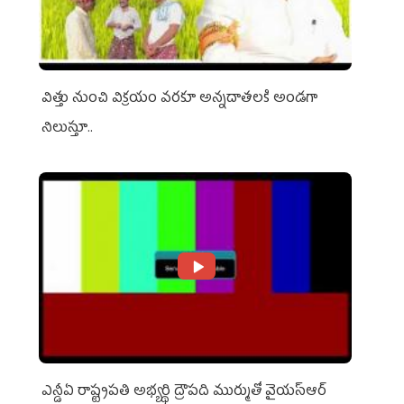
విత్తు నుంచి విక్రయం వరకూ అన్నదాతలకి అండగా
నిలుస్తూ..
ఎన్డీఏ రాష్ట్ర‌ప‌తి అభ్య‌ర్థి ద్రౌప‌ది ముర్ముతో వైయ‌స్ఆర్