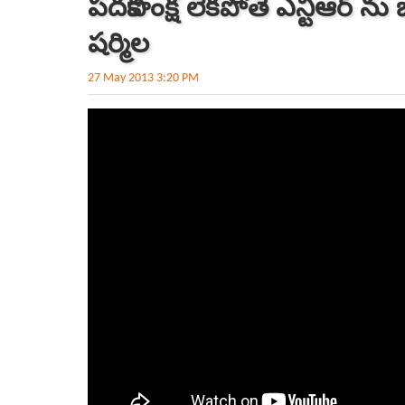
పదవీకాంక్ష లేకపోతే ఎన్టీఆర్ న
షర్మిల
27 May 2013 3:20 PM