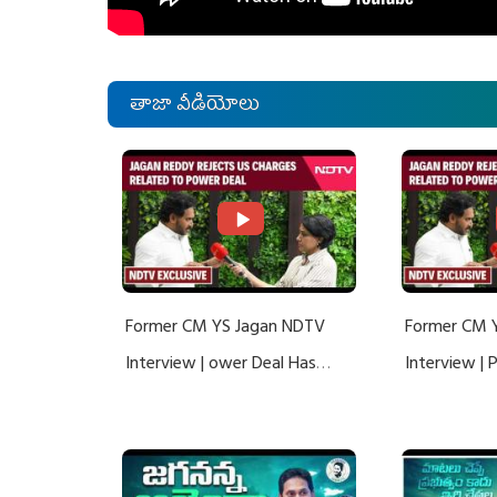
తాజా వీడియోలు
Former CM YS Jagan NDTV
Former CM 
Interview | ower Deal Has
Interview |
Nothing To Do With Adani: YS
Nothing To 
Jagan Rejects US Charges
Jagan Rejec