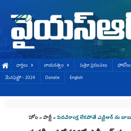
Skip to main content
వార్తలు
నాయకత్వం
పత్రికా ప్రకటనలు
ఫోటోలు
మేనిఫెస్టో - 2024
Donate
English
You are here
హోం
»
పార్టీ
» పదవీకాంక్ష లేకపోతే ఎన్టీఆర్ ను బాబ