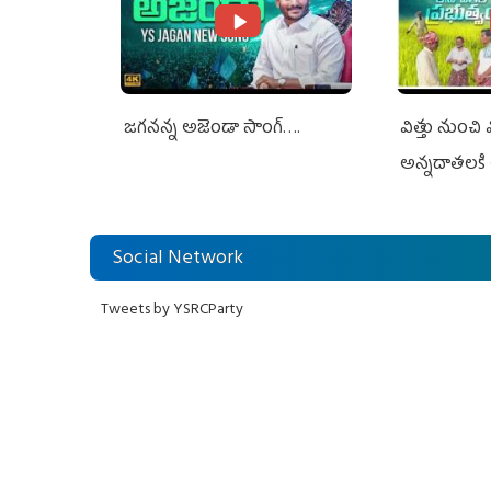
జగనన్న అజెండా సాంగ్….
విత్తు నుంచి
అన్నదాతలకి 
Social Network
Tweets by YSRCParty