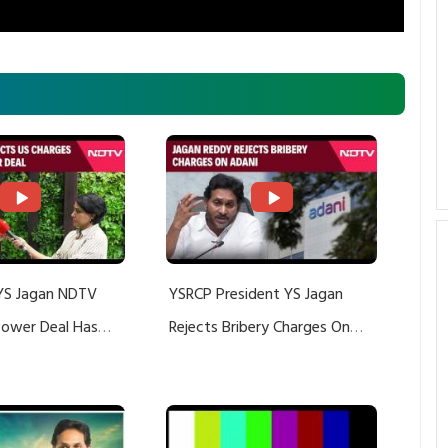
YS Jagan NDTV
YSRCP President YS Jagan
 Power Deal Has
Rejects Bribery Charges On
Do With Adani: YS
Adani, Threatens Defamation
ts US Charges
Suit Against Media Groups