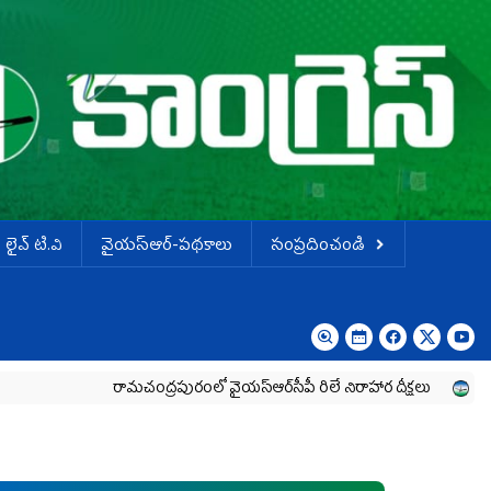
లైవ్ టి.వి
వైయస్ఆర్-పథకాలు
సంప్రదించండి
రామచంద్రపురంలో వైయ‌స్ఆర్‌సీపీ రిలే నిరాహార దీక్షలు
వైయ‌స్ఆర్‌