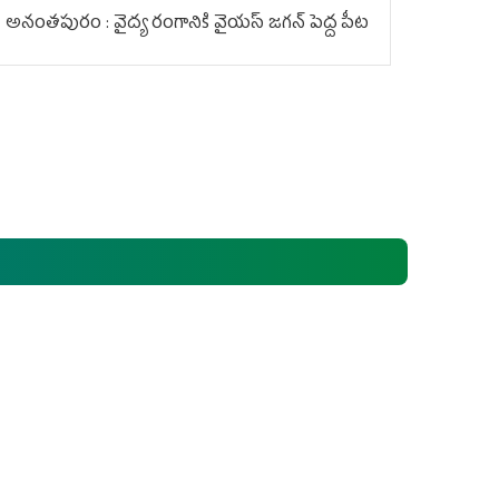
అనంతపురం : వైద్య రంగానికి వైయ‌స్ జ‌గ‌న్ పెద్ద పీట