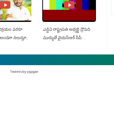
 విక్రయం వరకూ
ఎన్డీఏ రాష్ట్ర‌ప‌తి అభ్య‌ర్థి ద్రౌప‌ది
అండగా నిలుస్తూ..
ముర్ముతో వైయ‌స్ఆర్ సీపీ
అధ్య‌క్షులు, సీఎం వైయ‌స్ జ‌గ‌న్,
ఎమ్మెల్యేలు, ఎంపీల స‌మావేశం
Tweets by ysjagan