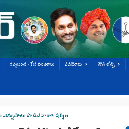
ర‌చ్చ‌బండ‌ - కోటి సంత‌కాలు
వీడియోలు
డౌన్ లోడ్స్
ు వెన్నుపోటు పొడిచేవారా?: షర్మిల