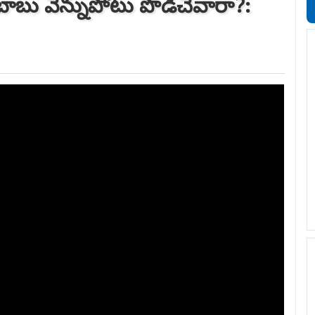
ు బాబు వెన్నుపోటు పొడిచేవారా?: