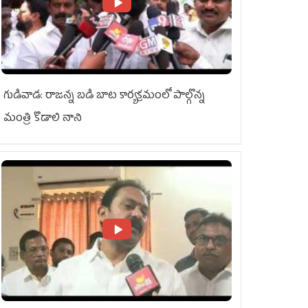
గుడివాడ: రాజన్న బడి బాట కార్యక్రమంలో పాల్గొన్న
మంత్రి కొడాలి నాని