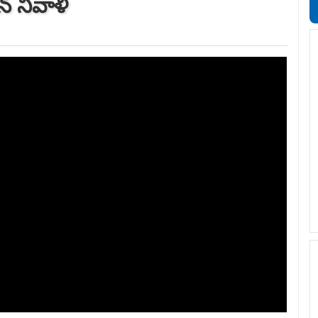
న్ నివాళి