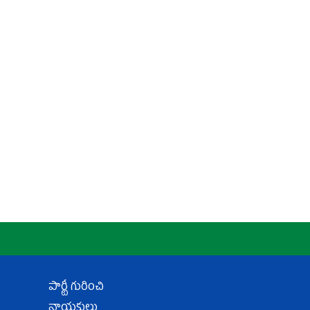
పార్టీ గురించి
నాయకులు