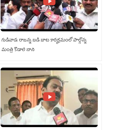
గుడివాడ: రాజన్న బడి బాట కార్యక్రమంలో పాల్గొన్న
మంత్రి కొడాలి నాని