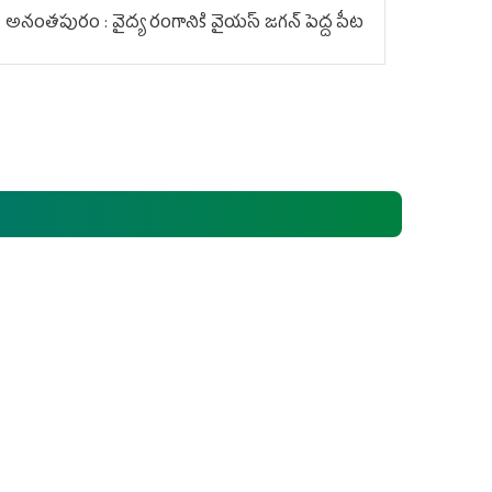
అనంతపురం : వైద్య రంగానికి వైయ‌స్ జ‌గ‌న్ పెద్ద పీట