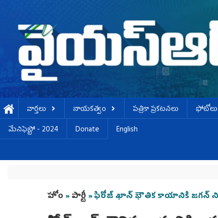
Skip to main content
వార్తలు
నాయకత్వం
పత్రికా ప్రకటనలు
ఫోటోలు
మేనిఫెస్టో - 2024
Donate
English
You are here
హోం
»
పార్టీ
» ఫిరోజ్ ఖాన్ భౌతిక కాయానికి జగన్ న