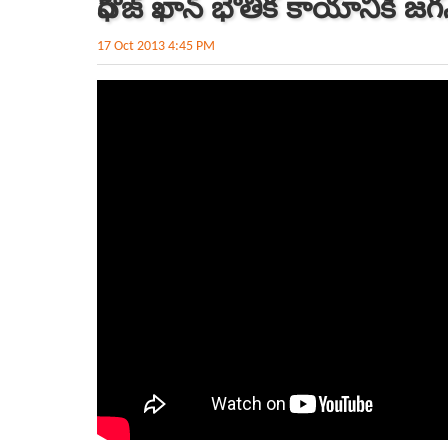
ఫిరోజ్ ఖాన్ భౌతిక కాయానికి జగ
17 Oct 2013 4:45 PM