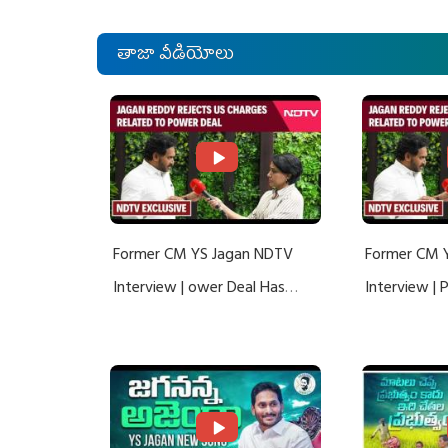
తాజా వీడియోలు
Former CM YS Jagan NDTV
Former CM 
Interview | ower Deal Has
Interview |
Nothing To Do With Adani: YS
Nothing To 
Jagan Rejects US Charges
Jagan Rejec