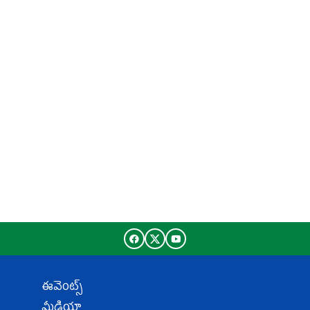
ఈవెంట్స్
మీడియా