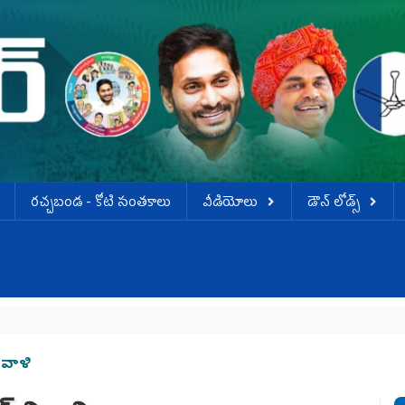
ర‌చ్చ‌బండ‌ - కోటి సంత‌కాలు
వీడియోలు
డౌన్ లోడ్స్
ివాళి