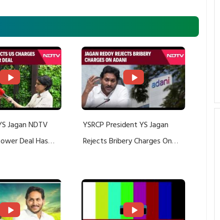
YS Jagan NDTV
YSRCP President YS Jagan
 Power Deal Has
Rejects Bribery Charges On
Do With Adani: YS
Adani, Threatens Defamation
ts US Charges
Suit Against Media Groups