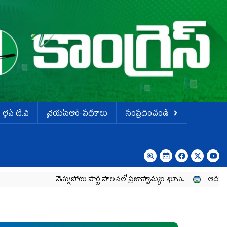
లైవ్ టి.వి
వైయస్ఆర్-పథకాలు
సంప్రదించండి
వెన్నుపోటు పార్టీ పాలనలో ప్రజాస్వామ్యం ఖూనీ..
ఆదివాసీల పోరా