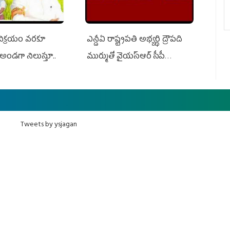
 విక్రయం వరకూ
ఎన్డీఏ రాష్ట్ర‌ప‌తి అభ్య‌ర్థి ద్రౌప‌ది
అండగా నిలుస్తూ..
ముర్ముతో వైయ‌స్ఆర్ సీపీ
అధ్య‌క్షులు, సీఎం వైయ‌స్ జ‌గ‌న్,
ఎమ్మెల్యేలు, ఎంపీల స‌మావేశం
Tweets by ysjagan