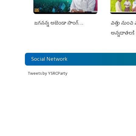
జగనన్న అజెండా సాంగ్….
విత్తు నుంచి
అన్నదాతలకి 
Social Network
Tweets by YSRCParty