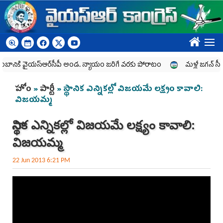
Skip to main content
????
నికి వైయ‌స్ఆర్‌సీపీ అండ.. న్యాయం జరిగే వరకు పోరాటం
మళ్లీ జగన్ సీఎం
You are here
హోం
»
పార్టీ
» స్థానిక ఎన్నికల్లో విజయమే లక్ష్యం కావాలి:
విజయమ్మ
స్థానిక ఎన్నికల్లో విజయమే లక్ష్యం కావాలి:
విజయమ్మ
22 Jun 2013 6:21 PM