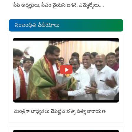
సీపీ అధ్య‌క్షులు, సీఎం వైయ‌స్ జ‌గ‌న్, ఎమ్మెల్యేలు,
ఎంపీల స‌మావేశం
సంబంధిత వీడియోలు
మంత్రిగా బాధ్యతలు చేపట్టిన బొత్స సత్య నారాయణ