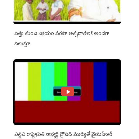
విత్తు నుంచి విక్రయం వరకూ అన్నదాతలకి అండగా
నిలుస్తూ..
ఎన్డీఏ రాష్ట్ర‌ప‌తి అభ్య‌ర్థి ద్రౌప‌ది ముర్ముతో వైయ‌స్ఆర్