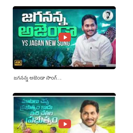
జగనన్న అజెండా సాంగ్….