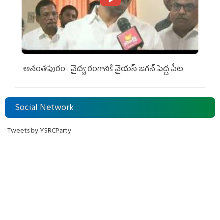
అనంతపురం : వైద్య రంగానికి వైయ‌స్ జ‌గ‌న్ పెద్ద పీట
Social Network
Tweets by YSRCParty