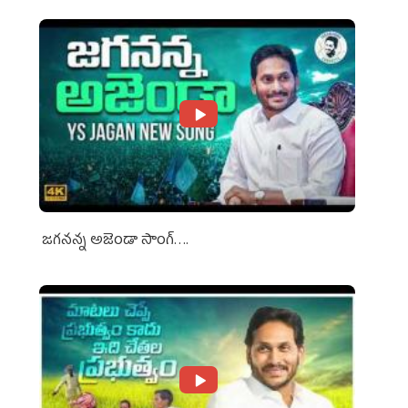
జగనన్న అజెండా సాంగ్….