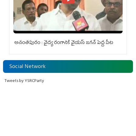
అనంతపురం : వైద్య రంగానికి వైయ‌స్ జ‌గ‌న్ పెద్ద పీట
Social Network
Tweets by YSRCParty