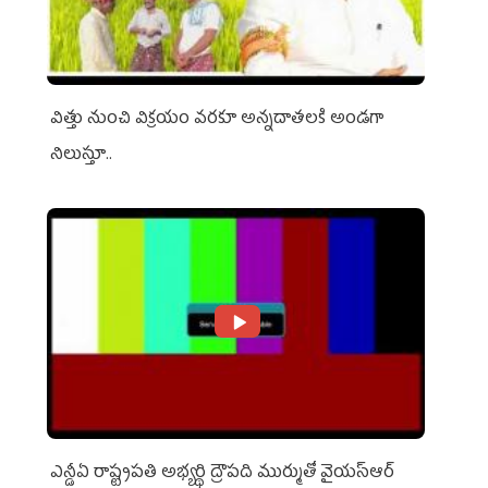
విత్తు నుంచి విక్రయం వరకూ అన్నదాతలకి అండగా
నిలుస్తూ..
ఎన్డీఏ రాష్ట్ర‌ప‌తి అభ్య‌ర్థి ద్రౌప‌ది ముర్ముతో వైయ‌స్ఆర్