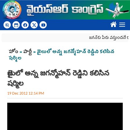
Skip to main content
????
జగన్‌కు పేరు వస్తుందనే రాజకీయ 
You are here
హోం
»
పార్టీ
» జైలులో అన్న జగన్మోహన్ రెడ్డిని కలిసిన
షర్మిల
జైలులో అన్న జగన్మోహన్ రెడ్డిని కలిసిన
షర్మిల
19 Dec 2012 12:14 PM