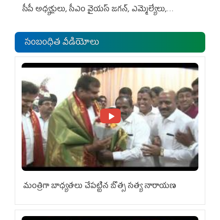
సీపీ అధ్య‌క్షులు, సీఎం వైయ‌స్ జ‌గ‌న్, ఎమ్మెల్యేలు,
ఎంపీల స‌మావేశం
సంబంధిత వీడియోలు
మంత్రిగా బాధ్యతలు చేపట్టిన బొత్స సత్య నారాయణ