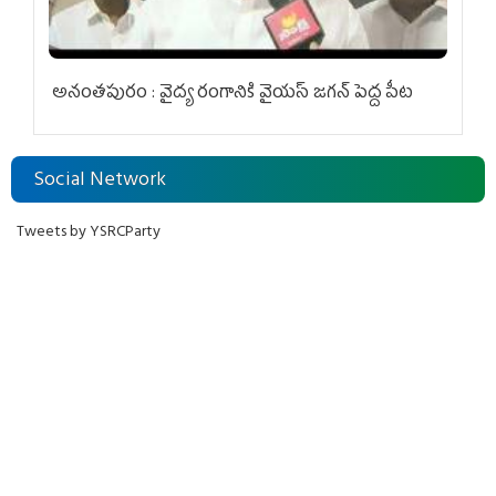
అనంతపురం : వైద్య రంగానికి వైయ‌స్ జ‌గ‌న్ పెద్ద పీట
Social Network
Tweets by YSRCParty