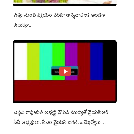
విత్తు నుంచి విక్రయం వరకూ అన్నదాతలకి అండగా
నిలుస్తూ..
ఎన్డీఏ రాష్ట్ర‌ప‌తి అభ్య‌ర్థి ద్రౌప‌ది ముర్ముతో వైయ‌స్ఆర్
సీపీ అధ్య‌క్షులు, సీఎం వైయ‌స్ జ‌గ‌న్, ఎమ్మెల్యేలు,
ఎంపీల స‌మావేశం