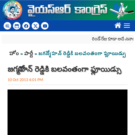
Skip to main content
????
రెండో రోజు కూడా అదే నినాదం..
You are here
హోం
»
పార్టీ
» జగన్మోహన్ రెడ్డికి బలవంతంగా ఫ్లూయిడ్సు
జగన్మోహన్ రెడ్డికి బలవంతంగా ఫ్లూయిడ్సు
10 Oct 2013 4:01 PM