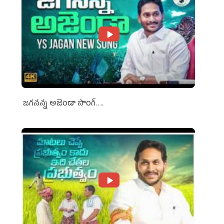
జగనన్న అజెండా సాంగ్….