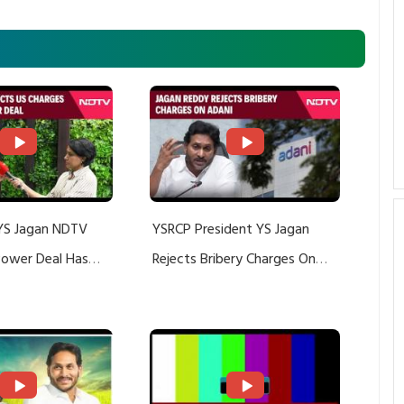
YS Jagan NDTV
YSRCP President YS Jagan
 Power Deal Has
Rejects Bribery Charges On
Do With Adani: YS
Adani, Threatens Defamation
ts US Charges
Suit Against Media Groups