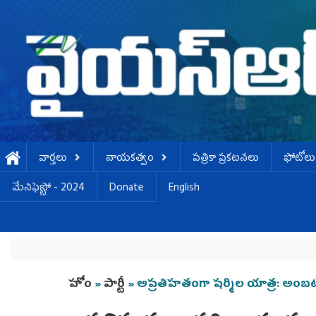
Skip to main content
వార్తలు
నాయకత్వం
పత్రికా ప్రకటనలు
ఫోటోలు
మేనిఫెస్టో - 2024
Donate
English
You are here
హోం
»
పార్టీ
» అప్రతిహతంగా షర్మిల యాత్ర: అంబట