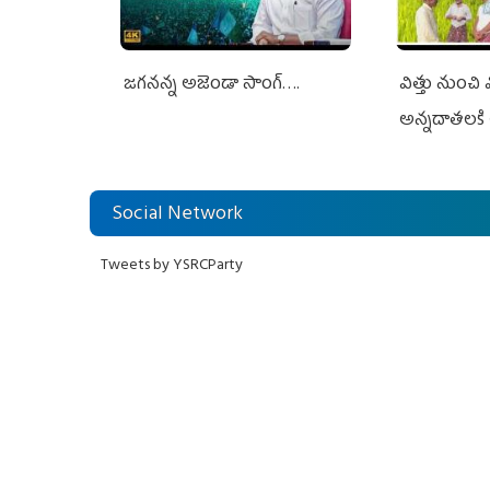
జగనన్న అజెండా సాంగ్….
విత్తు నుంచి
అన్నదాతలకి 
Social Network
Tweets by YSRCParty