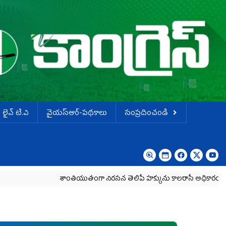
లైవ్ టి.వి
వైయస్ఆర్-పథకాలు
సంప్రదించండి
శాంతియుతంగా నిరసన తెలిపే హక్కును కాలరాసే అధికారం ఎవరికీ లే