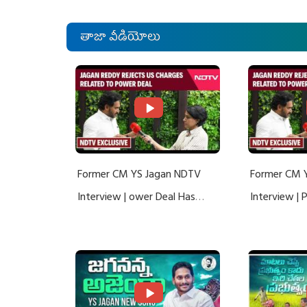
తాజా వీడియోలు
Former CM YS Jagan NDTV
Former CM 
Interview | ower Deal Has
Interview |
Nothing To Do With Adani: YS
Nothing To 
Jagan Rejects US Charges
Jagan Rejec