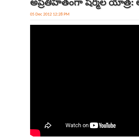
అప్రతిహతంగా షర్మిల యాత్ర:
05 Dec 2012 12:28 PM