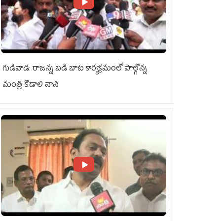
గుడివాడ: రాజన్న బడి బాట కార్యక్రమంలో పాల్గొన్న
మంత్రి కొడాలి నాని