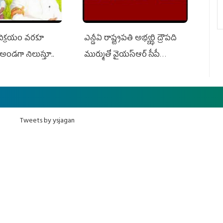
 విక్రయం వరకూ
ఎన్డీఏ రాష్ట్ర‌ప‌తి అభ్య‌ర్థి ద్రౌప‌ది
అండగా నిలుస్తూ..
ముర్ముతో వైయ‌స్ఆర్ సీపీ
అధ్య‌క్షులు, సీఎం వైయ‌స్ జ‌గ‌న్,
ఎమ్మెల్యేలు, ఎంపీల స‌మావేశం
Tweets by ysjagan