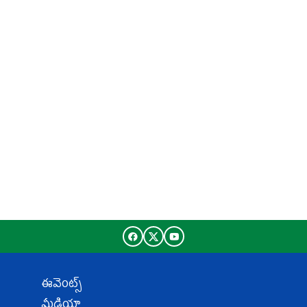
ఈవెంట్స్
మీడియా