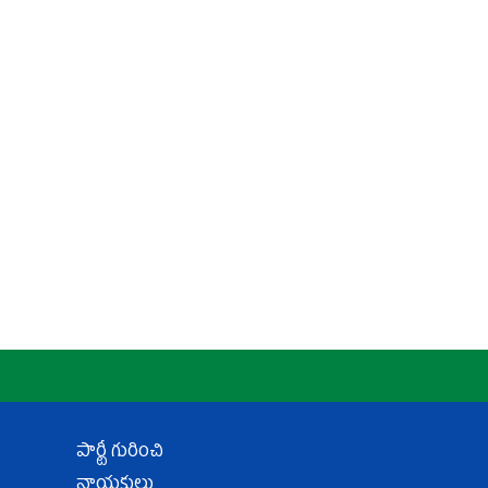
పార్టీ గురించి
నాయకులు