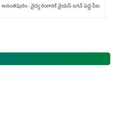
అనంతపురం : వైద్య రంగానికి వైయ‌స్ జ‌గ‌న్ పెద్ద పీట