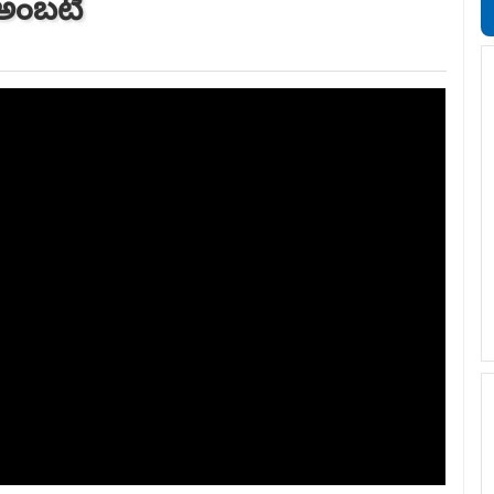
 అంబటి