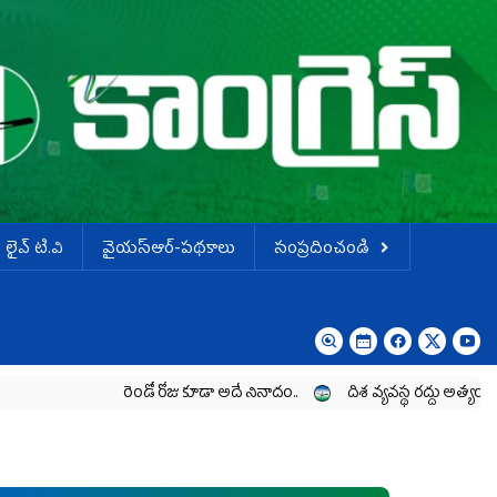
లైవ్ టి.వి
వైయస్ఆర్-పథకాలు
సంప్రదించండి
రెండో రోజు కూడా అదే నినాదం..
దిశ వ్యవస్థ రద్దు అత్యంత హేయ