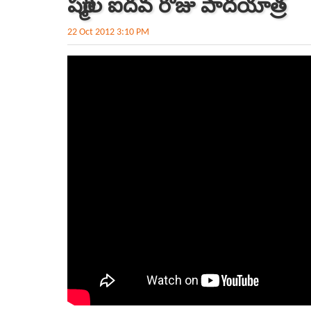
షర్మిల ఐదవ రోజు పాదయాత్ర
22 Oct 2012 3:10 PM