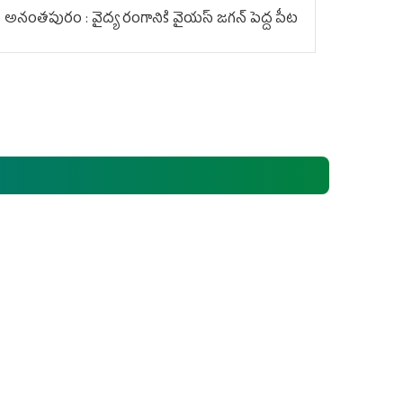
అనంతపురం : వైద్య రంగానికి వైయ‌స్ జ‌గ‌న్ పెద్ద పీట