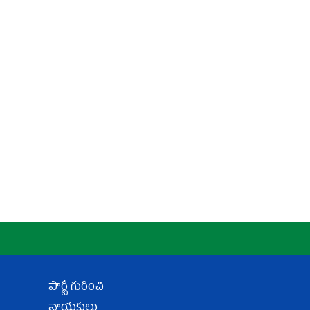
పార్టీ గురించి
నాయకులు