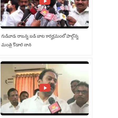
గుడివాడ: రాజన్న బడి బాట కార్యక్రమంలో పాల్గొన్న
మంత్రి కొడాలి నాని