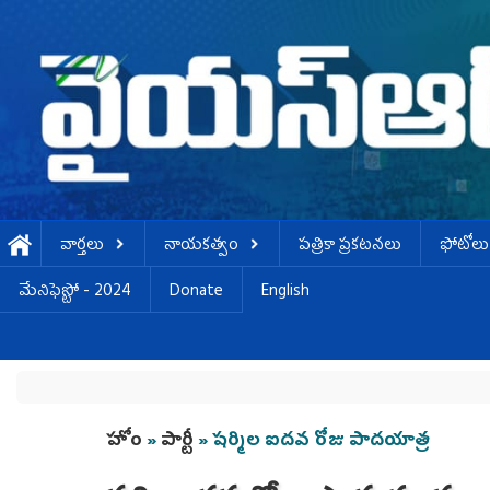
Skip to main content
వార్తలు
నాయకత్వం
పత్రికా ప్రకటనలు
ఫోటోలు
మేనిఫెస్టో - 2024
Donate
English
You are here
హోం
»
పార్టీ
» షర్మిల ఐదవ రోజు పాదయాత్ర