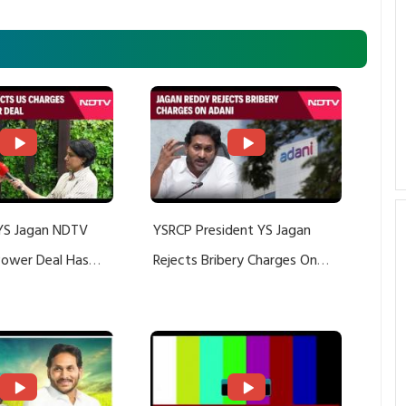
YS Jagan NDTV
YSRCP President YS Jagan
 Power Deal Has
Rejects Bribery Charges On
Do With Adani: YS
Adani, Threatens Defamation
ts US Charges
Suit Against Media Groups