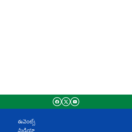
ఈవెంట్స్
మీడియా