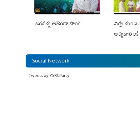
జగనన్న అజెండా సాంగ్….
విత్తు నుంచి
అన్నదాతలకి 
Social Network
Tweets by YSRCParty