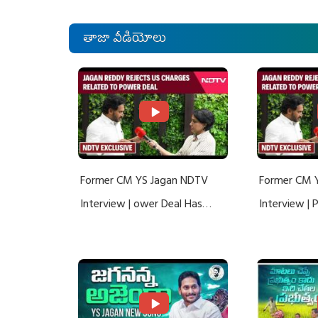
తాజా వీడియోలు
Former CM YS Jagan NDTV
Former CM 
Interview | ower Deal Has
Interview |
Nothing To Do With Adani: YS
Nothing To 
Jagan Rejects US Charges
Jagan Rejec