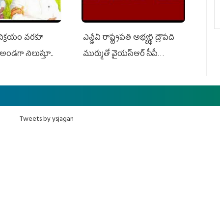
 విక్రయం వరకూ
ఎన్డీఏ రాష్ట్ర‌ప‌తి అభ్య‌ర్థి ద్రౌప‌ది
అండగా నిలుస్తూ..
ముర్ముతో వైయ‌స్ఆర్ సీపీ
అధ్య‌క్షులు, సీఎం వైయ‌స్ జ‌గ‌న్,
ఎమ్మెల్యేలు, ఎంపీల స‌మావేశం
Tweets by ysjagan