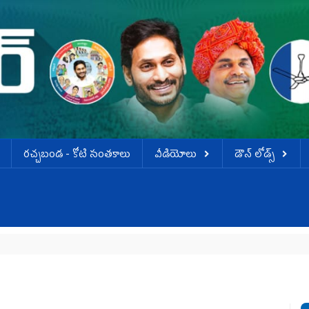
ర‌చ్చ‌బండ‌ - కోటి సంత‌కాలు
వీడియోలు
డౌన్ లోడ్స్