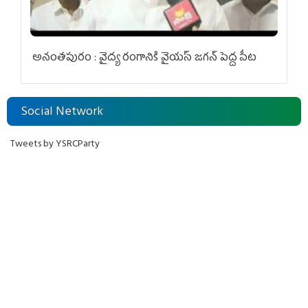
అనంతపురం : వైద్య రంగానికి వైయ‌స్ జ‌గ‌న్ పెద్ద పీట
Social Network
Tweets by YSRCParty