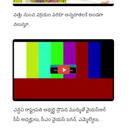
విత్తు నుంచి విక్రయం వరకూ అన్నదాతలకి అండగా
నిలుస్తూ..
ఎన్డీఏ రాష్ట్ర‌ప‌తి అభ్య‌ర్థి ద్రౌప‌ది ముర్ముతో వైయ‌స్ఆర్
సీపీ అధ్య‌క్షులు, సీఎం వైయ‌స్ జ‌గ‌న్, ఎమ్మెల్యేలు,
ఎంపీల స‌మావేశం