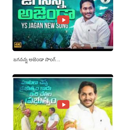
జగనన్న అజెండా సాంగ్….