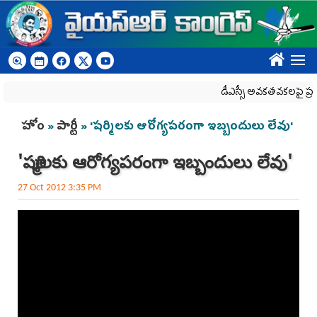
Skip to main content
????
డీఎస్సీ అవకతవకలపై ప్రభుత
You are here
హోం
»
పార్టీ
» 'షర్మిలకు ఆరోగ్యపరంగా ఇబ్బందులు లేవు'
'షర్మిలకు ఆరోగ్యపరంగా ఇబ్బందులు లేవు'
27 Oct 2012 3:35 PM