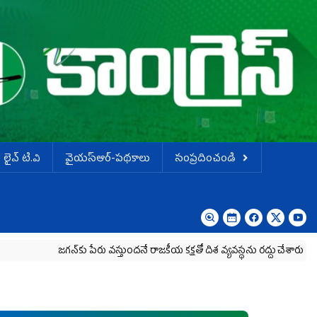
లైవ్ టి.వి
వైయస్ఆర్-పథకాలు
సంప్రదించండి
జగన్‌కు పేరు వస్తుందనే రాజకీయ కక్షతో దిశ వ్య‌వ‌స్థ‌ను రద్దు చేశారు
కృష