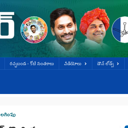
ర‌చ్చ‌బండ‌ - కోటి సంత‌కాలు
వీడియోలు
డౌన్ లోడ్స్
తొలగింపు