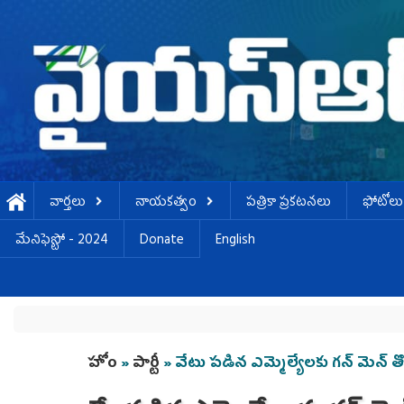
Skip to main content
వార్తలు
నాయకత్వం
పత్రికా ప్రకటనలు
ఫోటోలు
మేనిఫెస్టో - 2024
Donate
English
You are here
హోం
»
పార్టీ
» వేటు పడిన ఎమ్మెల్యేలకు గన్ మెన్ 