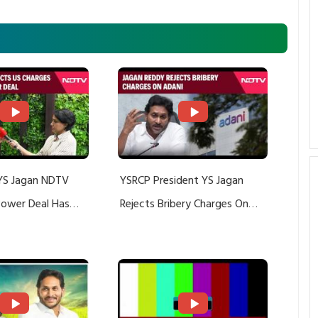
YS Jagan NDTV
YSRCP President YS Jagan
 Power Deal Has
Rejects Bribery Charges On
Do With Adani: YS
Adani, Threatens Defamation
ts US Charges
Suit Against Media Groups