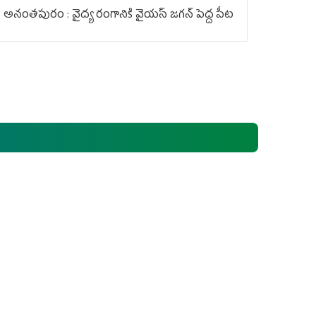
అనంతపురం : వైద్య రంగానికి వైయ‌స్ జ‌గ‌న్ పెద్ద పీట