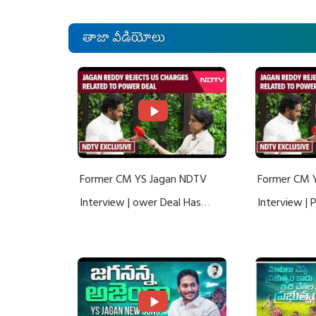
తాజా వీడియోలు
Former CM YS Jagan NDTV
Former CM 
Interview | ower Deal Has
Interview |
Nothing To Do With Adani: YS
Nothing To 
Jagan Rejects US Charges
Jagan Rejec