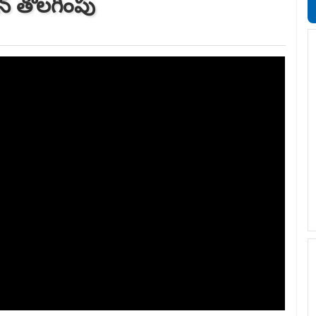
ెన్ తొలగింపు