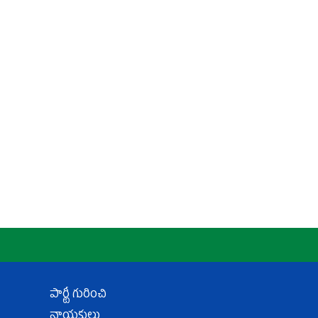
పార్టీ గురించి
నాయకులు