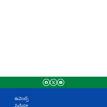
ఈవెంట్స్
మీడియా