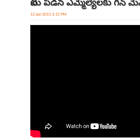
వేటు పడిన ఎమ్మెల్యేలకు గన్ మ
12 Jun 2013 3:15 PM