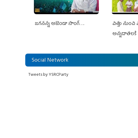
జగనన్న అజెండా సాంగ్….
విత్తు నుంచి
అన్నదాతలకి 
Social Network
Tweets by YSRCParty