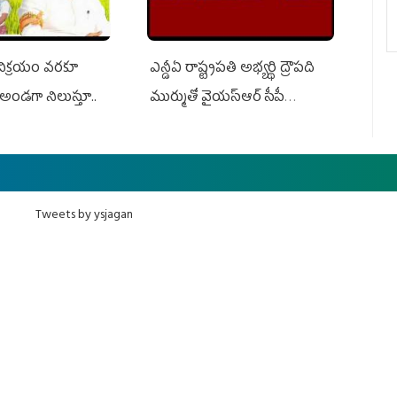
 విక్రయం వరకూ
ఎన్డీఏ రాష్ట్ర‌ప‌తి అభ్య‌ర్థి ద్రౌప‌ది
అండగా నిలుస్తూ..
ముర్ముతో వైయ‌స్ఆర్ సీపీ
అధ్య‌క్షులు, సీఎం వైయ‌స్ జ‌గ‌న్,
ఎమ్మెల్యేలు, ఎంపీల స‌మావేశం
Tweets by ysjagan