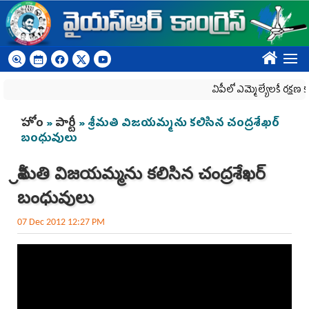
Skip to main content
????
ఏపీలో ఎమ్మెల్యేల‌కే ర‌క్ష‌ణ క‌రు
You are here
హోం
»
పార్టీ
» శ్రీమతి విజయమ్మను కలిసిన చంద్రశేఖర్
బంధువులు
శ్రీమతి విజయమ్మను కలిసిన చంద్రశేఖర్
బంధువులు
07 Dec 2012 12:27 PM