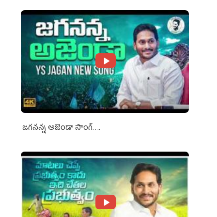
జగనన్న అజెండా సాంగ్….