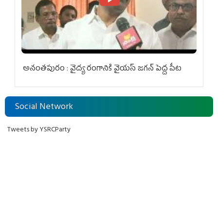
అనంతపురం : వైద్య రంగానికి వైయ‌స్ జ‌గ‌న్ పెద్ద పీట
Social Network
Tweets by YSRCParty