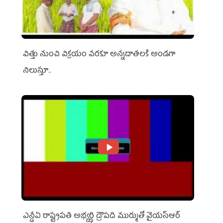
విత్తు నుంచి విక్రయం వరకూ అన్నదాతలకి అండగా
నిలుస్తూ..
ఎన్డీఏ రాష్ట్ర‌ప‌తి అభ్య‌ర్థి ద్రౌప‌ది ముర్ముతో వైయ‌స్ఆర్