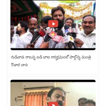
గుడివాడ: రాజన్న బడి బాట కార్యక్రమంలో పాల్గొన్న మంత్రి
కొడాలి నాని