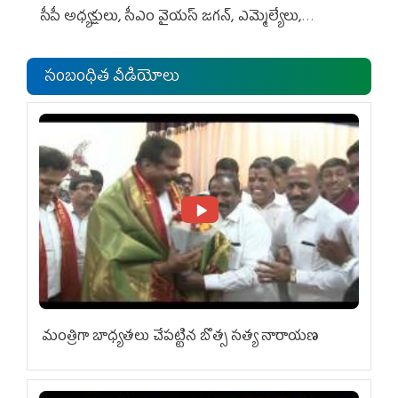
సీపీ అధ్య‌క్షులు, సీఎం వైయ‌స్ జ‌గ‌న్, ఎమ్మెల్యేలు,
ఎంపీల స‌మావేశం
సంబంధిత వీడియోలు
మంత్రిగా బాధ్యతలు చేపట్టిన బొత్స సత్య నారాయణ