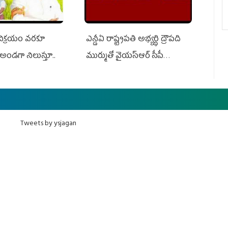
 విక్రయం వరకూ
ఎన్డీఏ రాష్ట్ర‌ప‌తి అభ్య‌ర్థి ద్రౌప‌ది
అండగా నిలుస్తూ..
ముర్ముతో వైయ‌స్ఆర్ సీపీ
అధ్య‌క్షులు, సీఎం వైయ‌స్ జ‌గ‌న్,
ఎమ్మెల్యేలు, ఎంపీల స‌మావేశం
Tweets by ysjagan