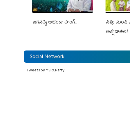
జగనన్న అజెండా సాంగ్….
విత్తు నుంచి
అన్నదాతలకి 
Social Network
Tweets by YSRCParty