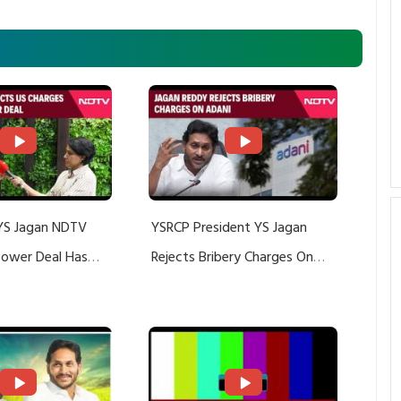
YS Jagan NDTV
YSRCP President YS Jagan
 Power Deal Has
Rejects Bribery Charges On
Do With Adani: YS
Adani, Threatens Defamation
ts US Charges
Suit Against Media Groups