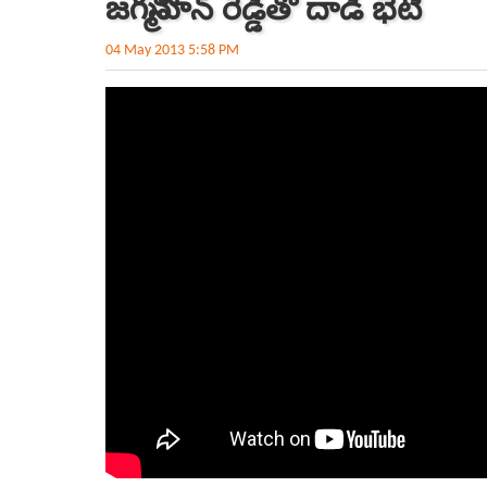
జగన్మోహన్ రెడ్డితో దాడి భేటీ
04 May 2013 5:58 PM