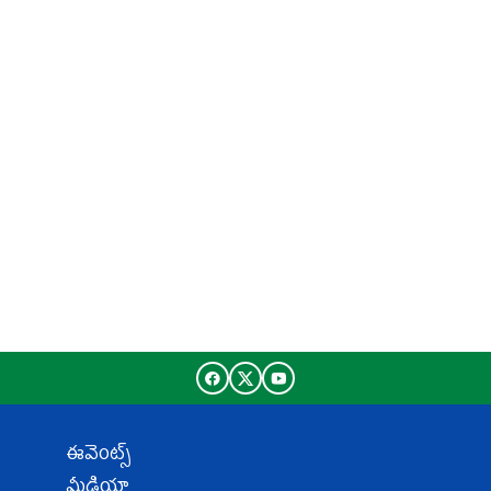
ఈవెంట్స్
మీడియా