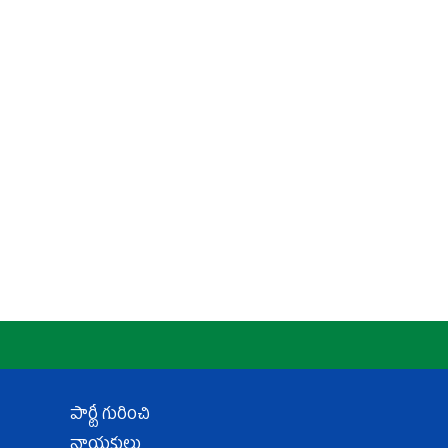
పార్టీ గురించి
నాయకులు