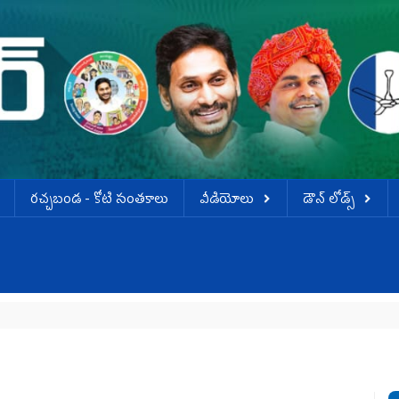
ర‌చ్చ‌బండ‌ - కోటి సంత‌కాలు
వీడియోలు
డౌన్ లోడ్స్