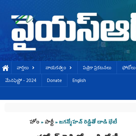
Skip to main content
వార్తలు
నాయకత్వం
పత్రికా ప్రకటనలు
ఫోటోలు
మేనిఫెస్టో - 2024
Donate
English
You are here
హోం
»
పార్టీ
» జగన్మోహన్ రెడ్డితో దాడి భేటీ