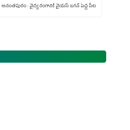
అనంతపురం : వైద్య రంగానికి వైయ‌స్ జ‌గ‌న్ పెద్ద పీట