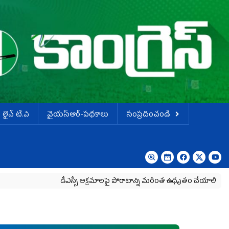
లైవ్ టి.వి
వైయస్ఆర్-పథకాలు
సంప్రదించండి
డీఎస్సీ అక్రమాలపై పోరాటాన్ని మరింత ఉధృతం చేయాలి
శాంత