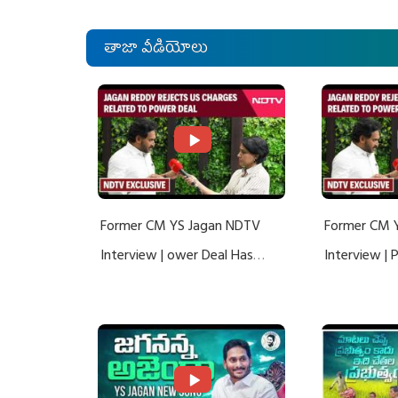
తాజా వీడియోలు
Former CM YS Jagan NDTV
Former CM 
Interview | ower Deal Has
Interview |
Nothing To Do With Adani: YS
Nothing To 
Jagan Rejects US Charges
Jagan Rejec