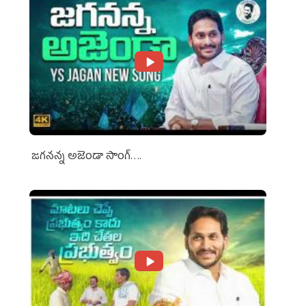
జగనన్న అజెండా సాంగ్….