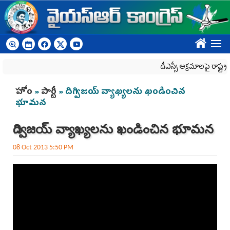
Skip to main content
????
డీఎస్సీ అక్రమాలపై రాష్ట్రవ్యాప
You are here
హోం
»
పార్టీ
» దిగ్విజయ్ వ్యాఖ్యలను ఖండించిన
భూమన
దిగ్విజయ్ వ్యాఖ్యలను ఖండించిన భూమన
08 Oct 2013 5:50 PM