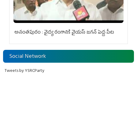
అనంతపురం : వైద్య రంగానికి వైయ‌స్ జ‌గ‌న్ పెద్ద పీట
Social Network
Tweets by YSRCParty