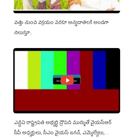
విత్తు నుంచి విక్రయం వరకూ అన్నదాతలకి అండగా
నిలుస్తూ..
ఎన్డీఏ రాష్ట్ర‌ప‌తి అభ్య‌ర్థి ద్రౌప‌ది ముర్ముతో వైయ‌స్ఆర్
సీపీ అధ్య‌క్షులు, సీఎం వైయ‌స్ జ‌గ‌న్, ఎమ్మెల్యేలు,