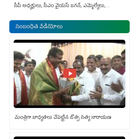
సీపీ అధ్య‌క్షులు, సీఎం వైయ‌స్ జ‌గ‌న్, ఎమ్మెల్యేలు,
ఎంపీల స‌మావేశం
సంబంధిత వీడియోలు
మంత్రిగా బాధ్యతలు చేపట్టిన బొత్స సత్య నారాయణ