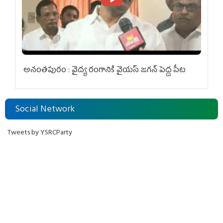
అనంతపురం : వైద్య రంగానికి వైయ‌స్ జ‌గ‌న్ పెద్ద పీట
Social Network
Tweets by YSRCParty