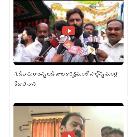
గుడివాడ: రాజన్న బడి బాట కార్యక్రమంలో పాల్గొన్న మంత్రి
కొడాలి నాని