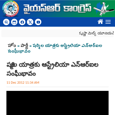
Skip to main content
????
కృష్ణా మిల్క్‌ యూనియన్‌ నిర్వీ
You are here
హోం
»
పార్టీ
» షర్మిల యాత్రకు ఆస్ట్రేలియా ఎన్ఆర్ఐల
సంఘీభావం
షర్మిల యాత్రకు ఆస్ట్రేలియా ఎన్ఆర్ఐల
సంఘీభావం
11 Dec 2012 11:34 AM