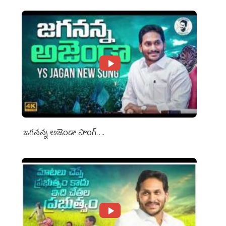
జగనన్న అజెండా సాంగ్….