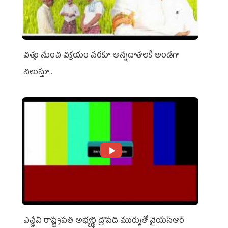
విత్తు నుంచి విక్రయం వరకూ అన్నదాతలకి అండగా
నిలుస్తూ..
ఎన్డీఏ రాష్ట్ర‌ప‌తి అభ్య‌ర్థి ద్రౌప‌ది ముర్ముతో వైయ‌స్ఆర్