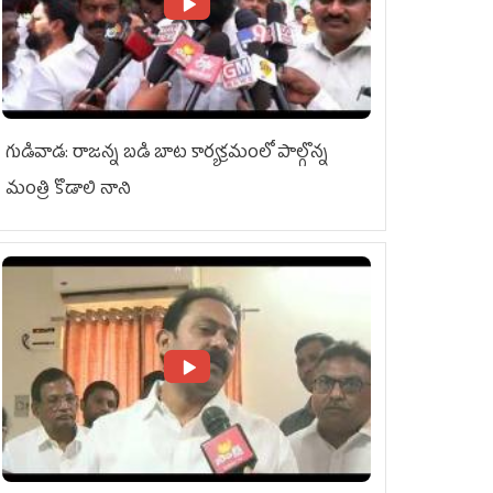
గుడివాడ: రాజన్న బడి బాట కార్యక్రమంలో పాల్గొన్న
మంత్రి కొడాలి నాని