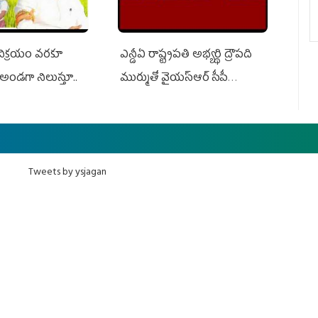
 విక్రయం వరకూ
ఎన్డీఏ రాష్ట్ర‌ప‌తి అభ్య‌ర్థి ద్రౌప‌ది
అండగా నిలుస్తూ..
ముర్ముతో వైయ‌స్ఆర్ సీపీ
అధ్య‌క్షులు, సీఎం వైయ‌స్ జ‌గ‌న్,
ఎమ్మెల్యేలు, ఎంపీల స‌మావేశం
Tweets by ysjagan