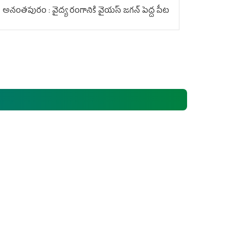
అనంతపురం : వైద్య రంగానికి వైయ‌స్ జ‌గ‌న్ పెద్ద పీట