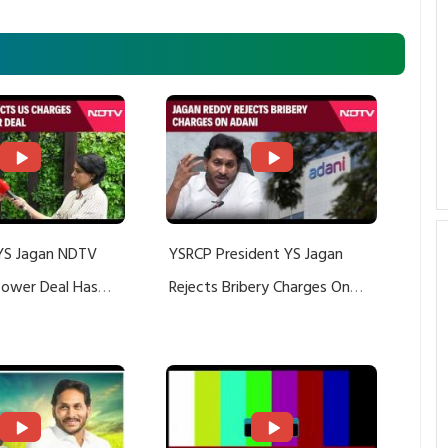
YS Jagan NDTV
YSRCP President YS Jagan
 Power Deal Has
Rejects Bribery Charges On
Do With Adani: YS
Adani, Threatens Defamation
ts US Charges
Suit Against Media Groups