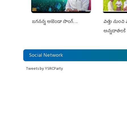
జగనన్న అజెండా సాంగ్….
విత్తు నుంచి
అన్నదాతలకి 
Social Network
Tweets by YSRCParty