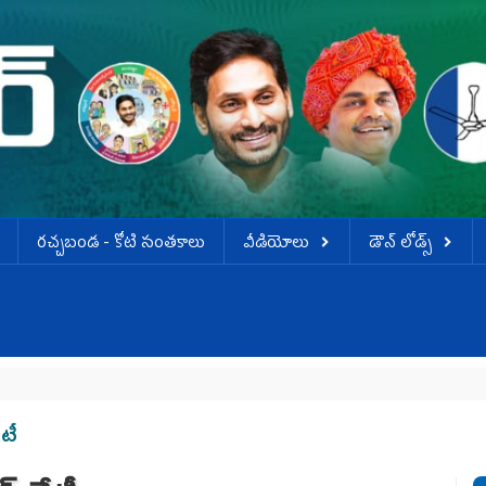
ర‌చ్చ‌బండ‌ - కోటి సంత‌కాలు
వీడియోలు
డౌన్ లోడ్స్
ేటీ