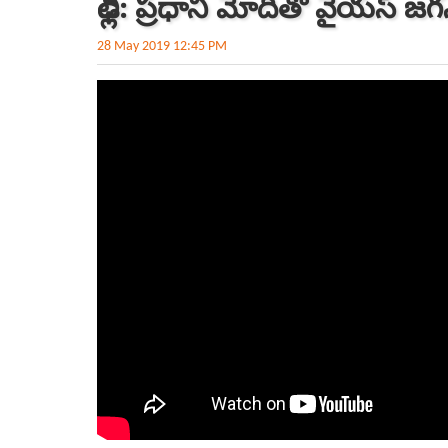
ఢిల్లీ: ప్రధాని మోదీతో వైయస్‌ జగన
28 May 2019 12:45 PM