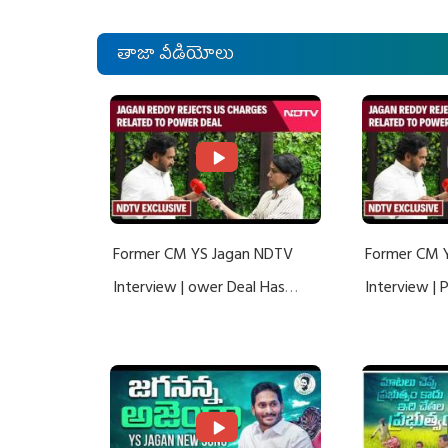
తాజా వీడియోలు
Former CM YS Jagan NDTV
Former CM 
Interview | ower Deal Has
Interview |
Nothing To Do With Adani: YS
Nothing To 
Jagan Rejects US Charges
Jagan Rejec