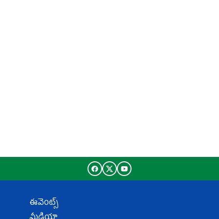
ఈవెంట్స్
మీడియా