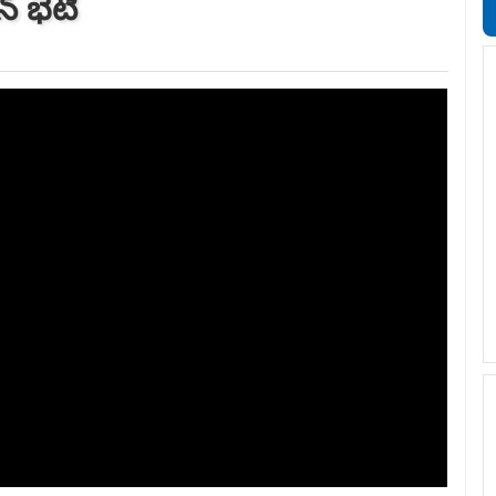
్‌ భేటీ