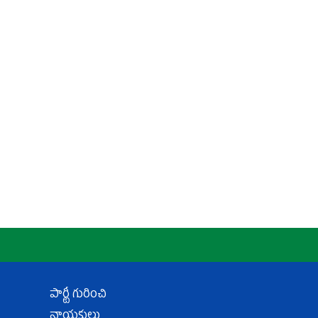
పార్టీ గురించి
నాయకులు