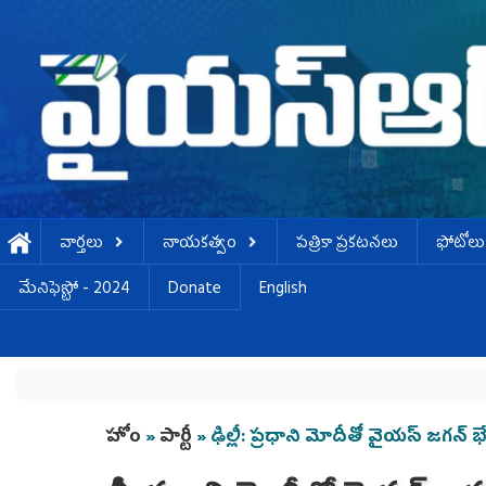
Skip to main content
వార్తలు
నాయకత్వం
పత్రికా ప్రకటనలు
ఫోటోలు
మేనిఫెస్టో - 2024
Donate
English
You are here
హోం
»
పార్టీ
» ఢిల్లీ: ప్రధాని మోదీతో వైయస్‌ జగన్‌ భ