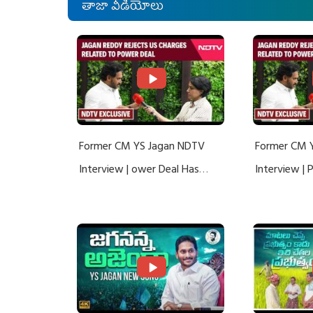
తాజా వీడియోలు
Former CM YS Jagan NDTV
Former CM 
Interview | ower Deal Has
Interview |
Nothing To Do With Adani: YS
Nothing To 
Jagan Rejects US Charges
Jagan Rejec