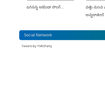
జగనన్న అజెండా సాంగ్….
విత్తు నుంచి
అన్నదాతలకి 
Social Network
Tweets by YSRCParty