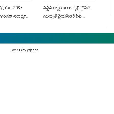
 విక్రయం వరకూ
ఎన్డీఏ రాష్ట్ర‌ప‌తి అభ్య‌ర్థి ద్రౌప‌ది
అండగా నిలుస్తూ..
ముర్ముతో వైయ‌స్ఆర్ సీపీ
అధ్య‌క్షులు, సీఎం వైయ‌స్ జ‌గ‌న్,
ఎమ్మెల్యేలు, ఎంపీల స‌మావేశం
Tweets by ysjagan