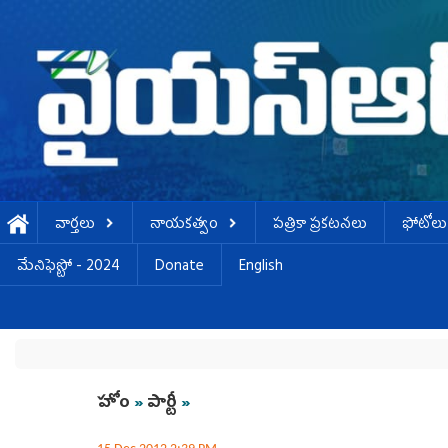
Skip to main content
వార్తలు
నాయకత్వం
పత్రికా ప్రకటనలు
ఫోటోలు
మేనిఫెస్టో - 2024
Donate
English
You are here
హోం
»
పార్టీ
»