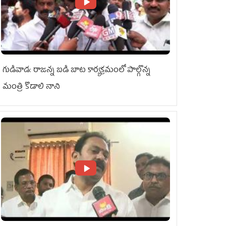
గుడివాడ: రాజన్న బడి బాట కార్యక్రమంలో పాల్గొన్న
మంత్రి కొడాలి నాని