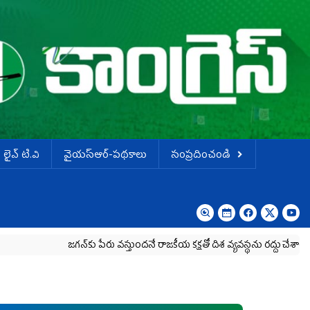
లైవ్ టి.వి
వైయస్ఆర్-పథకాలు
సంప్రదించండి
జగన్‌కు పేరు వస్తుందనే రాజకీయ కక్షతో దిశ వ్య‌వ‌స్థ‌ను రద్దు చేశారు