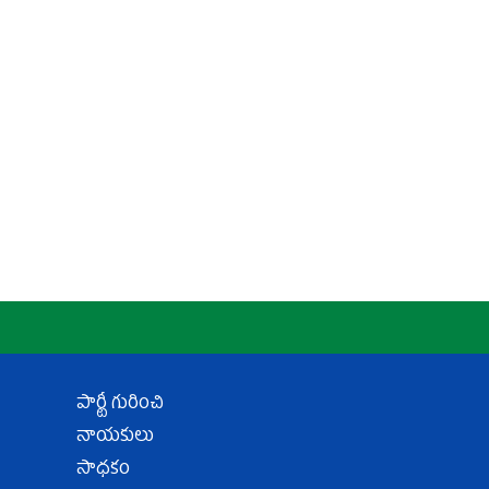
పార్టీ గురించి
నాయకులు
సాధకం