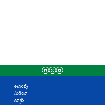
ఈవెంట్స్
మీడియా
న్యూస్