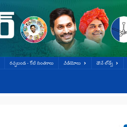
ర‌చ్చ‌బండ‌ - కోటి సంత‌కాలు
వీడియోలు
డౌన్ లోడ్స్