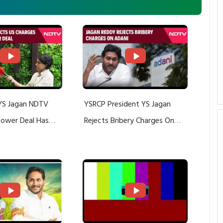
YS Jagan NDTV
YSRCP President YS Jagan
 Power Deal Has
Rejects Bribery Charges On
Do With Adani: YS
Adani, Threatens Defamation
ts US Charges
Suit Against Media Groups