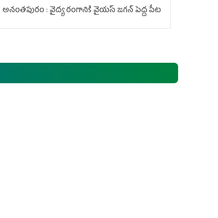
అనంతపురం : వైద్య రంగానికి వైయ‌స్ జ‌గ‌న్ పెద్ద పీట