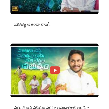
జగనన్న అజెండా సాంగ్….
విత్తు నుంచి విక్రయం వరకూ అన్నదాతలకి అండగా