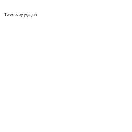
Tweets by ysjagan