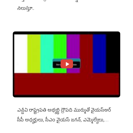
నిలుస్తూ..
ఎన్డీఏ రాష్ట్ర‌ప‌తి అభ్య‌ర్థి ద్రౌప‌ది ముర్ముతో వైయ‌స్ఆర్
సీపీ అధ్య‌క్షులు, సీఎం వైయ‌స్ జ‌గ‌న్, ఎమ్మెల్యేలు,
ఎంపీల స‌మావేశం