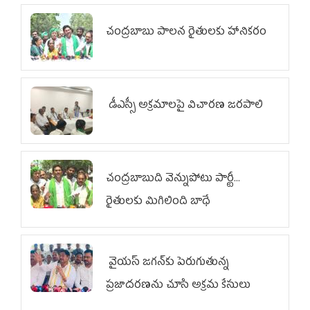
చంద్రబాబు పాలన రైతులకు హానికరం
డీఎస్సీ అక్రమాలపై విచారణ జరపాలి
చంద్రబాబుది వెన్నుపోటు పార్టీ...
రైతులకు మిగిలింది బాధే
వైయ‌స్ జగన్‌కు పెరుగుతున్న
ప్రజాదరణను చూసి అక్రమ కేసులు