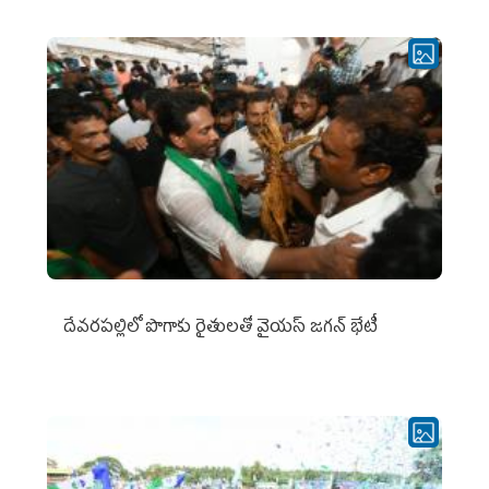
దేవరపల్లిలో పొగాకు రైతులతో వైయస్ జగన్ భేటీ