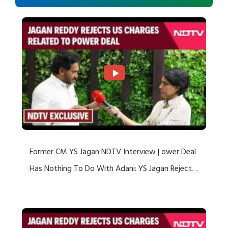
Former CM YS Jagan NDTV Interview | ower Deal
Has Nothing To Do With Adani: YS Jagan Rejects
US Charges