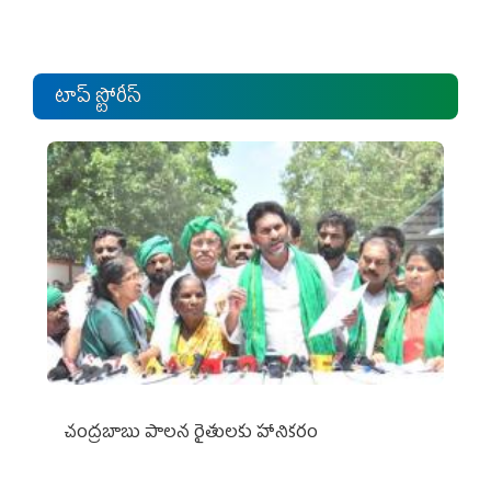
టాప్ స్టోరీస్
చంద్రబాబు పాలన రైతులకు హానికరం