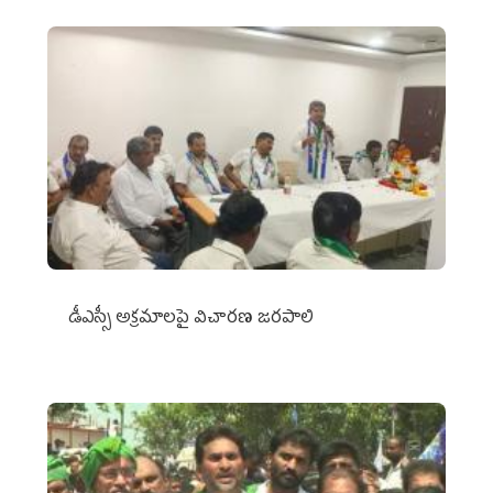
డీఎస్సీ అక్రమాలపై విచారణ జరపాలి