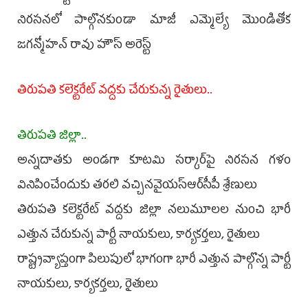
నిరసనలో పాల్గొనకుండా మాజీ ఎమ్మెల్యే మొండితోక
జగన్మోహన్ రావు హౌస్ అరెస్ట్
తిరుపతి కలెక్టరేట్‌ వద్దకు చేరుకున్న రైతులు..
తిరుపతి జిల్లా..
అన్నదాతకు అండగా కూటమి సర్కార్‌పై నిరసన గళం
వినిపించేందుకు తరలి వచ్చినవైయ‌స్ఆర్‌సీపీ శ్రేణులు
తిరుపతి కలెక్టరేట్ వద్దకు జిల్లా నలుమూలల నుంచి భారీ
ఎత్తున చేరుకున్న పార్టీ నాయకులు, కార్యకర్తలు, రైతులు
రాష్ట్రవ్యాప్తంగా పిలుపులో భాగంగా భారీ ఎత్తున పాల్గొన్న పార్టీ
నాయకులు, కార్యకర్తలు, రైతులు