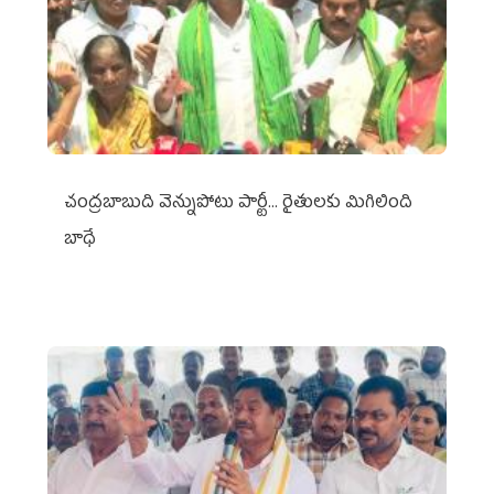
చంద్రబాబుది వెన్నుపోటు పార్టీ... రైతులకు మిగిలింది
బాధే