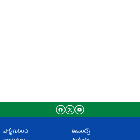
పార్టీ గురించి
ఈవెంట్స్