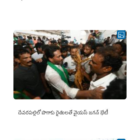
దేవరపల్లిలో పొగాకు రైతులతో వైయస్ జగన్ భేటీ