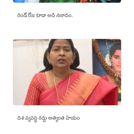
రెండో రోజు కూడా అదే నినాదం..
దిశ వ్యవస్థ రద్దు అత్యంత హేయం