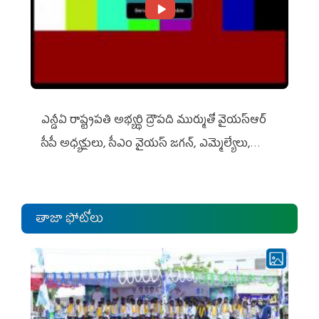
ఎన్డీఏ రాష్ట్ర‌ప‌తి అభ్య‌ర్థి ద్రౌప‌ది ముర్ముతో వైయ‌స్ఆర్
సీపీ అధ్య‌క్షులు, సీఎం వైయ‌స్ జ‌గ‌న్, ఎమ్మెల్యేలు,
ఎంపీల స‌మావేశం
తాజా ఫోటోలు