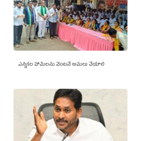
ఎన్నికల హామీలను వెంటనే అమలు చేయాలి