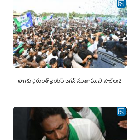
పొగాకు రైతుల‌తో వైయ‌స్ జ‌గ‌న్ ముఖాముఖి..ఫొటోలు2