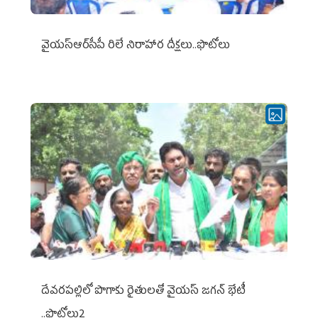
వైయ‌స్ఆర్‌సీపీ రిలే నిరాహార దీక్షలు..ఫొటోలు
దేవరపల్లిలో పొగాకు రైతులతో వైయస్ జగన్ భేటీ
..ఫొటోలు2