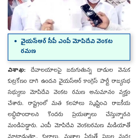
వైయ‌స్ఆర్ సీపీ ఎంపీ మోపిదేవి వెంక‌ట
ర‌మ‌ణ‌
విశాఖ:
‌దేవాల‌యాలపై జ‌రుగుతున్న దాడుల వెనుక
కుట్ర‌కోణం దాగి ఉంద‌ని వైయ‌స్ఆర్ కాంగ్రెస్ పార్టీ రాజ్య‌స‌భ
స‌భ్యులు మోపిదేవి వెంక‌ట ర‌మ‌ణ అనుమానం వ్య‌క్తం
చేశారు. రాష్ట్రంలో మ‌త కలహాలు సృష్టించి రాజకీయ
లబ్ధిపొందాలని కొందరు ప్రయత్నాలు చేస్తున్నారని
మండిపడ్డారు. ఎంపీ మోపిదేవి వెంక‌ట‌ర‌మ‌ణ మీడియాతో
మాట్లాడుతూ.. కులాలు, మతాల పేరుతో ప్రజల మధ్య