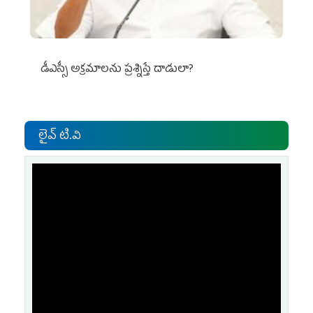
డీఎస్సీ అక్రమాలను ప్రశ్నిస్తే దాడులా?
లైవ్ టి.వి