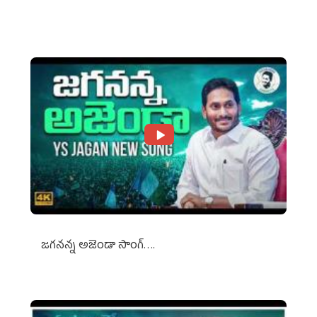
Against Media Groups
జగనన్న అజెండా సాంగ్….