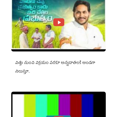
విత్తు నుంచి విక్రయం వరకూ అన్నదాతలకి అండగా
నిలుస్తూ..