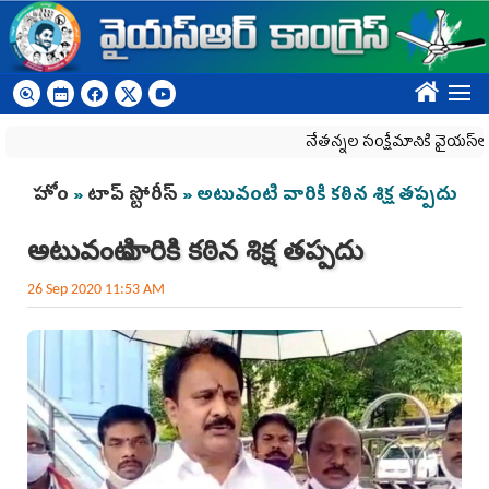
Skip to main content
????
నేతన్నల సంక్షేమానికి వైయ‌స్ఆర్‌సీప
You are here
హోం
»
టాప్ స్టోరీస్
» అటువంటి వారికి క‌ఠిన శిక్ష త‌ప్ప‌దు
అటువంటి వారికి క‌ఠిన శిక్ష త‌ప్ప‌దు
26 Sep 2020 11:53 AM