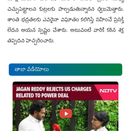
చిచ్చుపెట్టాలని కుట్రలకు పాల్పడుతున్నారని ధ్వజమెత్తారు.
శాంతి భద్రతలకు ఎవరైనా విఘాతం కలిగిస్తే సహించే ప్రసక్తే
లేదని ఆయన స్పష్టం చేశారు. అటువంటి వారికి కఠిన శిక్ష
తప్పదని హెచ్చరించారు.
తాజా వీడియోలు