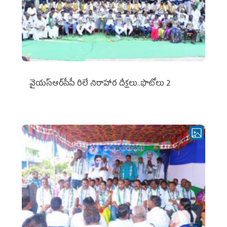
వైయ‌స్ఆర్‌సీపీ రిలే నిరాహార దీక్షలు..ఫొటోలు 2