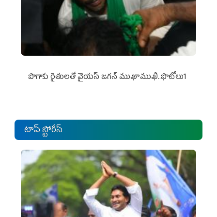
పొగాకు రైతుల‌తో వైయ‌స్ జ‌గ‌న్ ముఖాముఖి..ఫొటోలు1
టాప్ స్టోరీస్