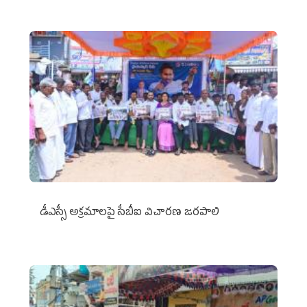
డీఎస్సీ అక్రమాలపై సీబీఐ విచారణ జరపాలి