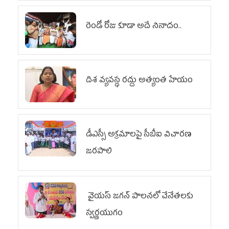
రెండో రోజు కూడా అదే నినాదం..
దిశ వ్యవస్థ రద్దు అత్యంత హేయం
డీఎస్సీ అక్రమాలపై సీబీఐ విచారణ
జరపాలి
వైయ‌స్ జగన్ పాలనలో చేనేతలకు
స్వర్ణయుగం