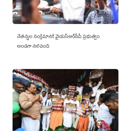
నేతన్నల సంక్షేమానికి వైయ‌స్ఆర్‌సీపీ ప్రభుత్వం
అండగా నిలిచింది