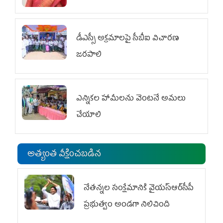
డీఎస్సీ అక్రమాలపై సీబీఐ విచారణ
జరపాలి
ఎన్నికల హామీలను వెంటనే అమలు
చేయాలి
అత్యంత వీక్షించబడిన
నేతన్నల సంక్షేమానికి వైయ‌స్ఆర్‌సీపీ
ప్రభుత్వం అండగా నిలిచింది