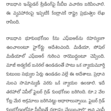
రాజధాని ఇన్‌సైడర్‌ ట్రేడింగ్‌పై సీబీఐ విచారణ జరిపించాలి.
ఈ వ్యవహారంపై ఇప్పటికే కేంద్రానికి రాష్ట్ర ప్రభుత్వం లేఖ
రాసింది.
రాజధాని భూకుంభకోణం కేసు ఎఫ్‌ఐఆర్‌ను రహస్యంగా
ఉంచాలంటూ హైకోర్టు ఆదేశించింది. మీడియా, సోషల్‌
మీడియాలో ఎఫ్‌ఐఆర్‌ గురించి రాయొద్దంటూ చెప్పింది.
మాజీ అడ్వకేట్‌ జనరల్‌ ఉండడంతో పాటు ఒక న్యాయమూర్తి
కుటుంబ సభ్యుల పేర్లు ఉండడం వల్లే ఈ ఆదేశాలు. ప్రధాని
నుంచి సామాన్యుడి వరకు ఒకే న్యాయం ఉండాలి. ఇదే
తరహాలో ఏపీలో ఫైబర్‌ గ్రిడ్‌ కుంభకోణం జరిగింది. రూ.2 వేల
కోట్ల మేర అక్రమాలు జరిగినట్టు ఆధారాలున్నాయి. ఫైబర్‌ గ్రిడ్‌
కుంభకోణంలోనూ సీబీఐతో దర్యాప్తు చేయించాలి’’ అని ఎంపీ