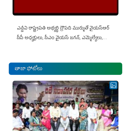
ఎన్డీఏ రాష్ట్ర‌ప‌తి అభ్య‌ర్థి ద్రౌప‌ది ముర్ముతో వైయ‌స్ఆర్
సీపీ అధ్య‌క్షులు, సీఎం వైయ‌స్ జ‌గ‌న్, ఎమ్మెల్యేలు,
ఎంపీల స‌మావేశం
తాజా ఫోటోలు