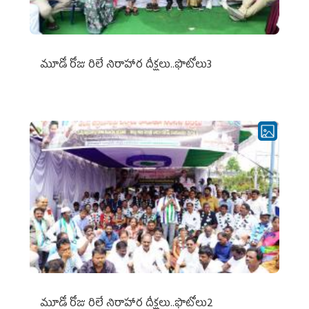
మూడో రోజు రిలే నిరాహార దీక్షలు..ఫొటోలు3
మూడో రోజు రిలే నిరాహార దీక్షలు..ఫొటోలు2