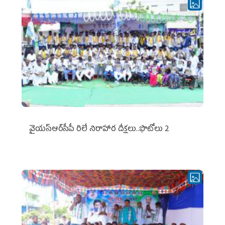
వైయ‌స్ఆర్‌సీపీ రిలే నిరాహార దీక్షలు..ఫొటోలు 2