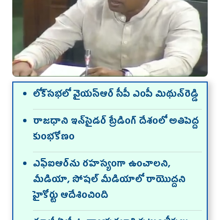
లోక్‌సభలో వైయస్‌ఆర్‌ సీపీ ఎంపీ మిథున్‌రెడ్డి
రాజధాని ఇన్‌సైడర్‌ ట్రేడింగ్‌ దేశంలో అతిపెద్ద
కుంభకోణం
ఎఫ్‌ఐఆర్‌ను రహస్యంగా ఉంచాలని,
మీడియా, సోషల్‌ మీడియాలో రాయొద్దని
హైకోర్టు ఆదేశించింది