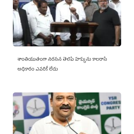
శాంతియుతంగా నిరసన తెలిపే హక్కును కాలరాసే
అధికారం ఎవరికీ లేదు