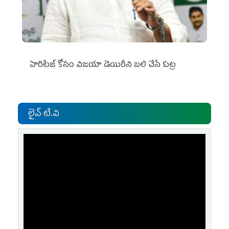
హెరిటేజ్ కోసం విజయా డెయిరీని బలి చేసే కుట్ర‌
లైవ్ టి.వి