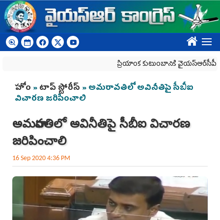
Skip to main content
????
ప్రియాంక కుటుంబానికి వైయ‌స్ఆర్‌సీపీ అండ..
You are here
హోం
»
టాప్ స్టోరీస్
» అమరావతిలో అవినీతిపై సీబీఐ
విచారణ జరిపించాలి
అమరావతిలో అవినీతిపై సీబీఐ విచారణ
జరిపించాలి
16 Sep 2020 4:36 PM