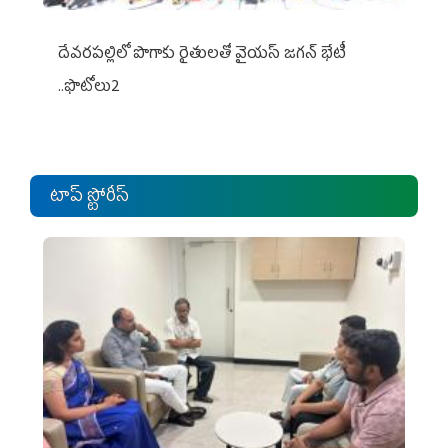
దేవరపల్లిలో పొగాకు రైతులతో వైయస్ జగన్ భేటీ
..ఫొటోలు2
టాప్ స్టోరీస్