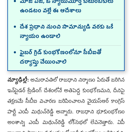
మాజీ ఏజీ, ఓ న్యాయమూర్తి కుటుంబీకులు
ఉండటం వల్లే ఈ ఆదేశాలు
దేశ ప్రధాని నుంచి సామాన్యుడి వరకు ఒకే
న్యాయం ఉండాలి
ఫైబర్‌ గ్రిడ్‌ కుంభకోణంలోనూ సీబీఐతో
దర్యాప్తు చేయించాలి
న్యూఢిల్లీ:
అమరావతిలో రాజధాని నిర్మాణం పేరుతో జరిగిన
ఇన్‌సైడర్‌ ట్రేడింగ్‌ దేశంలోనే అతిపెద్ద కుంభకోణమని, దీనిపై
తక్షణమే సీబీఐ విచారణ జరిపించాలని వైయస్‌ఆర్‌ కాంగ్రెస్‌
పార్టీ ఎంపీ మిథున్‌రెడ్డి అన్నారు. రాజధాని భూకుంభకోణం
అంశాన్ని ఎంపీ మిథున్‌రెడ్డి లోక్‌సభలో లేవనెత్తారు. ఏపీ