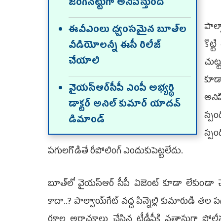
జరిగినట్టుగా అనిపిస్తుంది
పాల్
ఈవీఎంలు ధ్వంసమైన బూత్‌ల
కొట్ట
వీడియోలన్నీ ఈసీ రిలీజ్‌
చేయాలి
చుట్
కూడా
వైయస్‌ఆర్‌సీపీ ఎంపీ అభ్యర్థి
అనిప
డాక్టర్‌ అనిల్‌ కుమార్‌ యాదవ్‌
స్పం
డిమాండ్‌
స్పం
పగులగొడితే రీపోలింగ్‌ ఎందుకుపెట్టలేదు.
బూత్‌లో వైయస్‌ఆర్‌ సీపీ ఏజెంట్‌ కూడా లేకుండా చేస
కాదా..? పాల్వాయ్‌గేట్‌ వద్ద పిన్నెల్లి కుమారుడి తల
రకాల అరాచకాలు చేసిన టీడీపీకి వత్తాసుగా పోలీస