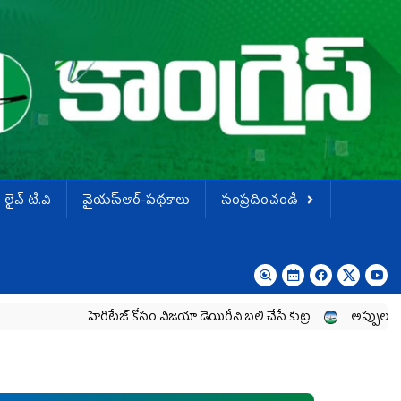
లైవ్ టి.వి
వైయస్ఆర్-పథకాలు
సంప్రదించండి
హెరిటేజ్ కోసం విజయా డెయిరీని బలి చేసే కుట్ర‌
అప్పులు పెంచి.. ఆదాయం తగ