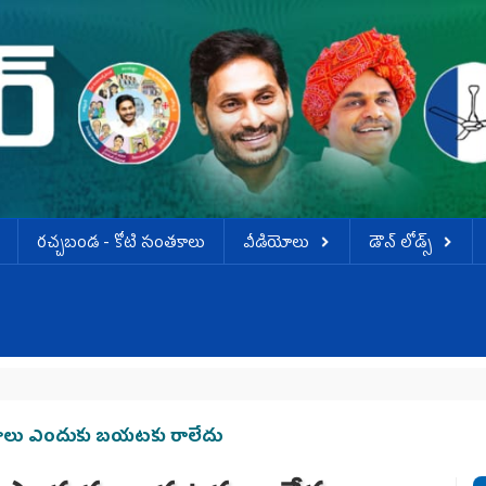
ర‌చ్చ‌బండ‌ - కోటి సంత‌కాలు
వీడియోలు
డౌన్ లోడ్స్
ోలు ఎందుకు బ‌య‌ట‌కు రాలేదు