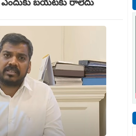
ు ఎందుకు బ‌య‌ట‌కు రాలేదు