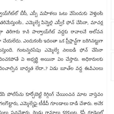
వాయ్‌గేట్‌లో బీసీ, ఎస్సీ మహిళలు ఓటు వేసేందుకు వెళ్తుంటే
ి తరిమేస్తుంటే.. ఎమ్మెల్యే పిన్నెల్లి ఎస్పీకి ఫోన్‌ చేసినా, మాచర్ల
టూ తిరిగారు కానీ పాల్వాయ్‌గేట్‌ వద్దకు రావాలనే ఆలోచన
 చేయలేదు. ఎందుకంటే ఇదంతా ఒక ప్రీప్లాన్డ్‌గా జరిగినట్టుగా
ిస్తుంది. గంటన్నరసేపు ఎమ్మెల్యే నిలబడి ఫోన్‌ చేసినా
దించకపోతే ఏ అభ్యర్థి అయినా ఏం చేస్తారు. అధికారులకు
దించాల్సిన బాధ్యత లేదా..? ఏడు బూత్‌ల వద్ద ఈవీఎంలు
ి పోలీస్‌ను కూర్చోబెట్టి రిగ్గింగ్‌ చేయించిన మాట వాస్తవం
 పగలగొట్టారు, ఎమ్మెల్యేపై టీడీపీ గూండాలు దాడి చేశారు. అనేక
ులు పనిచేశారు. రెండు గ్రామాలు కర్లకుంట, కేపీ గూడెంలో