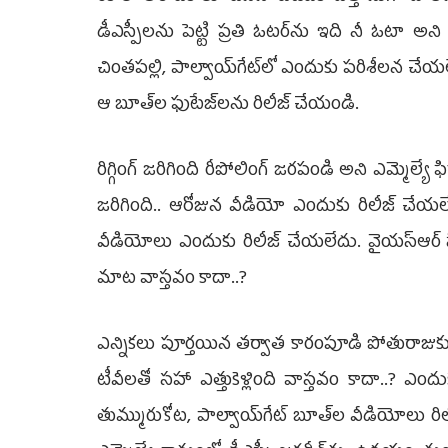
డీఎస్పీలను పెట్టి ప్రతి ఓటర్‌ను ఇది నీ ఓటా అన
చింతపల్లి, పాల్వాయ్‌గేట్‌లో ఎందుకు పరిశీలన చేయల
ఆ బూత్‌ల ఫుటేజ్‌లను రిలీజ్‌ చేయండి.
రిగ్గింగ్‌ జరిగింది రీపోలింగ్‌ జరపండి అని ఎమ్మెల్య
జరిగింది.. ఆరోజున వీడియో ఎందుకు రిలీజ్‌ చేయ
వీడియోలు ఎందుకు రిలీజ్‌ చేయలేదు. వైయస్‌ఆర్‌ 
మాట వాస్తవం కాదా..?
ఎన్నికలు పూర్తయిన తర్వాత కారంపూడి పోతురాజుక
టీవీలతో సహా ఎత్తుకెళ్లింది వాస్తవం కాదా..? ఎంద
తుమ్మురుకోట, పాల్వాయ్‌గేట్‌ బూత్‌ల వీడియోలు రిల