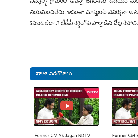
ఎమ్మెల్యే గ్రామంలో డీఎస్పీ జగదీశ్‌ను ఉదయం నుం
నియమించలేదు. ఇదంతా చూస్తుంటే ఎవరికైనా అనుమ
క‌న‌బ‌డ‌లేదా..? టీడీపీ రిగ్గింగ్‌కు పాల్ప‌డిన చోట్ల రీ
తాజా వీడియోలు
Former CM YS Jagan NDTV
Former CM 