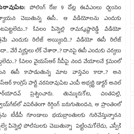
రావుపేట:
పోలింగ్‌ రోజు 9 చోట్ల ఈవీఎంలు ధ్వంసం
యాయని చెబుతున్న ఈసీ.. ఆ వీడియోలను ఎందుకు
ెట్టలేదు..? కేవలం పిన్నెల్లి రామకృష్ణారెడ్డి వీడియో
రమే ఎందుకు రిలీజ్‌ అయ్యింది..? వీడియో ఈసీ రిలీజ్‌
ందా.. వేరే వ్యక్తులు లీక్‌ చేశారా..? దానిపై ఈసీ ఎందుకు చర్యలు
్టలేదు..? కేవలం వైయస్‌ఆర్‌ సీపీపై నింద వేయాలనే క్రమంలో
ీపీని ఈసీ కాపాడుతున్న మాట వాస్తవం కాదా..? అని
‌ఆర్‌ కాంగ్రెస్‌ పార్టీ నరసరావుపేట ఎంపీ అభ్యర్థి డాక్టర్‌ అనిల్‌
ార్‌యాదవ్‌ ప్రశ్నించారు. తుమ్మురుకోట, చింతపల్లి,
వాయ్‌గేట్‌లో విపరీతంగా రిగ్గింగ్‌ జరుగుతుందని, ఆ ప్రాంతంలో
లను టీడీపీ గూండాలు భయబ్రాంతులకు గురిచేస్తున్నారని
ెల్యే పిన్నెల్లి పోలీసులకు చెబుతున్నా పట్టించుకోలేదు, ఎస్పీకి