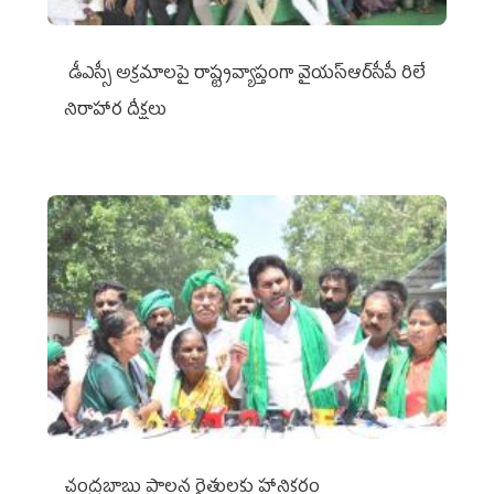
డీఎస్సీ అక్రమాలపై రాష్ట్రవ్యాప్తంగా వైయ‌స్ఆర్‌సీపీ రిలే
నిరాహార దీక్షలు
చంద్రబాబు పాలన రైతులకు హానికరం