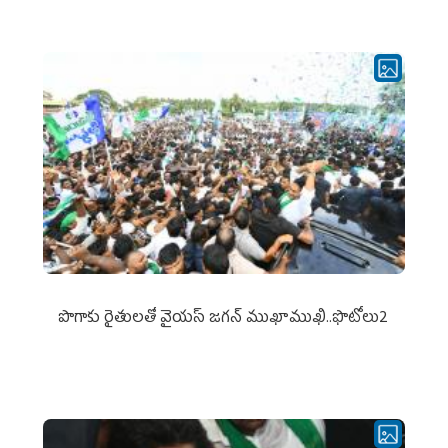
పొగాకు రైతుల‌తో వైయ‌స్ జ‌గ‌న్ ముఖాముఖి..ఫొటోలు2