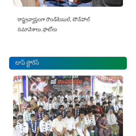
రాష్ట్రవ్యాప్తంగా రౌండ్‌టేబుల్‌, టౌన్‌హాల్‌
సమావేశాలు..ఫొటోలు
టాప్ స్టోరీస్