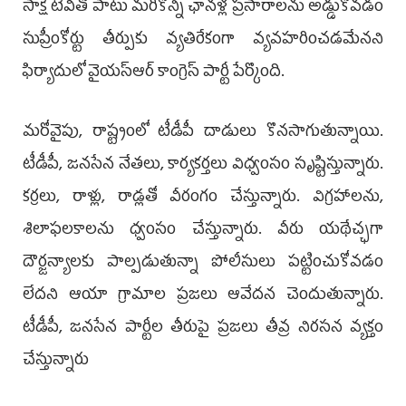
సాక్షి టీవీతో పాటు మరికొన్ని ఛానళ్ల ప్రసారాలను అడ్డుకోవడం
సుప్రీంకోర్టు తీర్పుకు వ్యతిరేకంగా వ్యవహరించడమేనని
ఫిర్యాదులో వైయ‌స్ఆర్ కాంగ్రెస్ పార్టీ పేర్కొంది.
మరోవైపు, రాష్ట్రంలో టీడీపీ దాడులు కొనసాగుతున్నాయి.
టీడీపీ, జనసేన నేతలు, కార్యకర్తలు విధ్వంసం సృష్టిస్తున్నారు.
కర్రలు, రాళ్లు, రాడ్లతో వీరంగం చేస్తున్నారు. విగ్రహాలను,
శిలాఫలకాలను ధ్వంసం చేస్తున్నారు. వీరు యథేచ్ఛగా
దౌర్జన్యాలకు పాల్పడుతున్నా పోలీసులు పట్టించుకోవడం
లేదని ఆయా గ్రామాల ప్రజలు ఆవేదన చెందుతున్నారు.
టీడీపీ, జనసేన పార్టీల తీరుపై ప్రజలు తీవ్ర నిరసన వ్యక్తం
చేస్తున్నారు