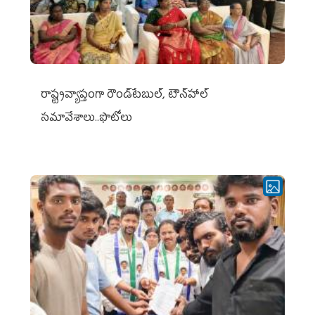
రాష్ట్రవ్యాప్తంగా రౌండ్‌టేబుల్‌, టౌన్‌హాల్‌
సమావేశాలు..ఫొటోలు