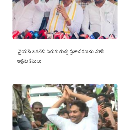
వైయ‌స్ జగన్‌కు పెరుగుతున్న ప్రజాదరణను చూసి
అక్రమ కేసులు