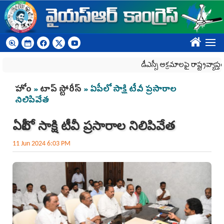
Skip to main content
????
డీఎస్సీ అక్రమాలపై రాష్ట్రవ్యాప్తంగా వైయ‌
You are here
హోం
»
టాప్ స్టోరీస్
» ఏపీలో సాక్షి టీవీ ప్రసారాల
నిలిపివేత
ఏపీలో సాక్షి టీవీ ప్రసారాల నిలిపివేత
11 Jun 2024 6:03 PM