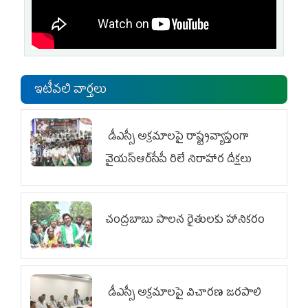
ఇటీవలి వార్తలు
డీఎస్సీ అక్రమాలపై రాష్ట్రవ్యాప్తంగా
వైయ‌స్ఆర్‌సీపీ రిలే నిరాహార దీక్షలు
చంద్రబాబు పాలన రైతులకు హానికరం
డీఎస్సీ అక్రమాలపై విచారణ జరపాలి