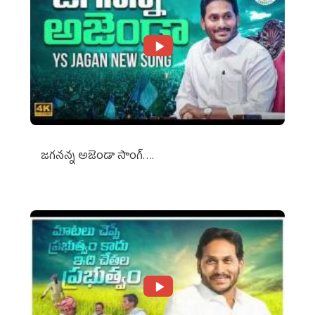
జగనన్న అజెండా సాంగ్….