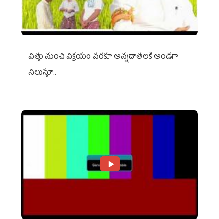
విత్తు నుంచి విక్రయం వరకూ అన్నదాతలకి అండగా
నిలుస్తూ..