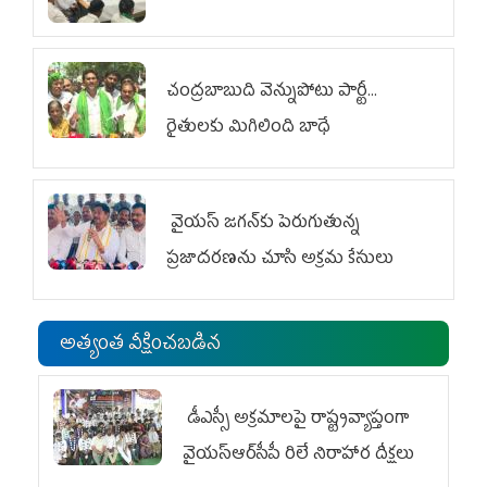
చంద్రబాబుది వెన్నుపోటు పార్టీ...
రైతులకు మిగిలింది బాధే
వైయ‌స్ జగన్‌కు పెరుగుతున్న
ప్రజాదరణను చూసి అక్రమ కేసులు
అత్యంత వీక్షించబడిన
డీఎస్సీ అక్రమాలపై రాష్ట్రవ్యాప్తంగా
వైయ‌స్ఆర్‌సీపీ రిలే నిరాహార దీక్షలు