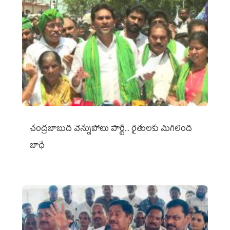
చంద్రబాబుది వెన్నుపోటు పార్టీ... రైతులకు మిగిలింది
బాధే