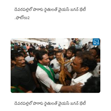
దేవరపల్లిలో పొగాకు రైతులతో వైయస్ జగన్ భేటీ
..ఫొటోలు2
దేవరపల్లిలో పొగాకు రైతులతో వైయస్ జగన్ భేటీ