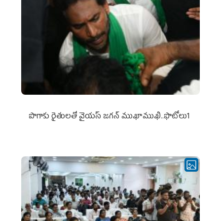
పొగాకు రైతుల‌తో వైయ‌స్ జ‌గ‌న్ ముఖాముఖి..ఫొటోలు1