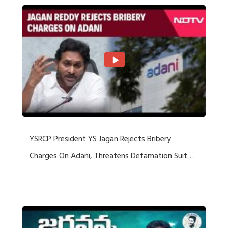
YSRCP President YS Jagan Rejects Bribery
Charges On Adani, Threatens Defamation Suit
Against Media Groups