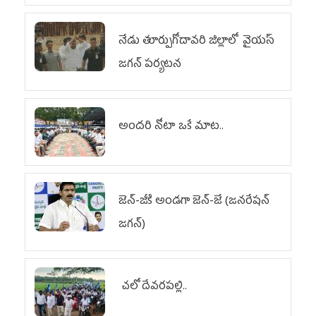
నేడు తూర్పుగోదావరి జిల్లాలో వైయస్‌
జగన్‌ పర్యటన
అందరి నోటా ఒకే మాట..
జెన్‌-జీకి అండగా జెన్‌-జే (జనరేషన్
జగన్)
చలో దేవరపల్లి..