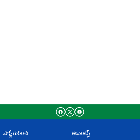
పార్టీ గురించి
ఈవెంట్స్