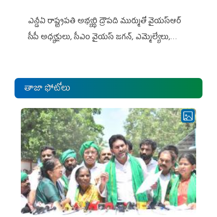
ఎన్డీఏ రాష్ట్ర‌ప‌తి అభ్య‌ర్థి ద్రౌప‌ది ముర్ముతో వైయ‌స్ఆర్
సీపీ అధ్య‌క్షులు, సీఎం వైయ‌స్ జ‌గ‌న్, ఎమ్మెల్యేలు,
ఎంపీల స‌మావేశం
తాజా ఫోటోలు