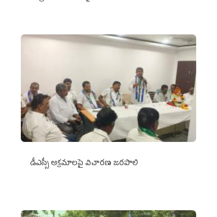
డీఎస్సీ అక్రమాలపై విచారణ జరపాలి