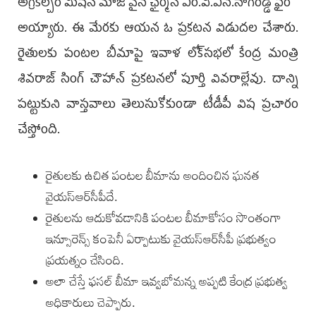
అగ్రికల్చర్‌ మిషన్‌ మాజీ వైస్‌ ఛైర్మన్‌ ఎం.వి.ఎస్‌.నాగిరెడ్డి ఫైర్‌
అయ్యారు. ఈ మేర‌కు ఆయ‌న ఓ ప్ర‌క‌ట‌న విడుద‌ల చేశారు.
రైతులకు పంటల బీమాపై ఇవాళ లోక్‌సభలో కేంద్ర మంత్రి
శివరాజ్ సింగ్‌ చౌహాన్‌ ప్రకటనలో పూర్తి వివరాల్లేవు. దాన్ని
పట్టుకుని వాస్తవాలు తెలుసుకోకుండా టీడీపీ విష ప్రచారం
చేస్తోంది.
రైతులకు ఉచిత పంటల బీమాను అందించిన ఘనత
వైయ‌స్ఆర్‌సీపీదే.
రైతులను ఆదుకోవడానికి పంటల బీమాకోసం సొంతంగా
ఇన్సూరెన్స్‌ కంపెనీ ఏర్పాటుకు వైయ‌స్ఆర్‌సీపీ ప్రభుత్వం
ప్రయత్నం చేసింది.
అలా చేస్తే ఫసల్‌ బీమా ఇవ్వబోమన్న అప్పటి కేంద్ర ప్రభుత్వ
అధికారులు చెప్పారు.