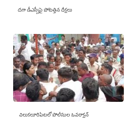
దగా డీఎస్సీపై పోటెత్తిన దీక్షలు
చిలుక‌లూరిపేట‌లో పోలీసుల ఓవ‌రాక్ష‌న్‌