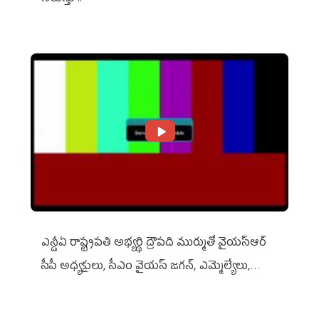
ఎన్డీఏ రాష్ట్ర‌ప‌తి అభ్య‌ర్థి ద్రౌప‌ది ముర్ముతో వైయ‌స్ఆర్
సీపీ అధ్య‌క్షులు, సీఎం వైయ‌స్ జ‌గ‌న్, ఎమ్మెల్యేలు,
ఎంపీల స‌మావేశం