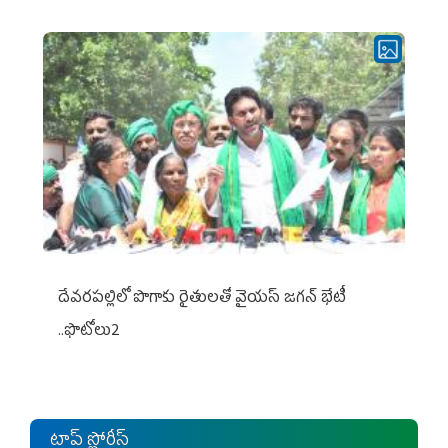
దేవరపల్లిలో పొగాకు రైతులతో వైయస్ జగన్ భేటీ
..ఫొటోలు2
టాప్ స్టోరీస్