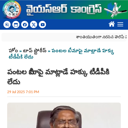
Skip to main content
????
శాంతియుతంగా నిరసన తెలిపే హక్కును కా
You are here
హోం
»
టాప్ స్టోరీస్
» పంటల బీమాపై మాట్లాడే హక్కు
టీడీపీకి లేదు
పంటల బీమాపై మాట్లాడే హక్కు టీడీపీకి
లేదు
29 Jul 2025 7:01 PM