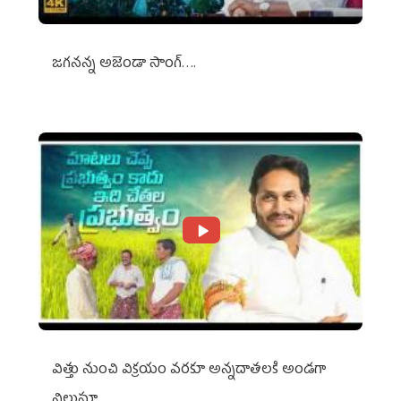
జగనన్న అజెండా సాంగ్….
విత్తు నుంచి విక్రయం వరకూ అన్నదాతలకి అండగా
నిలుస్తూ..