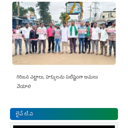
గిరిజన చట్టాలు, హక్కులను పటిష్టంగా అమలు
చేయాలి
లైవ్ టి.వి