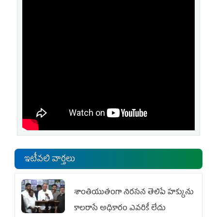
ఇటీవలి వార్తలు
శాంతియుతంగా నిరసన తెలిపే హక్కును
కాలరాసే అధికారం ఎవరికీ లేదు