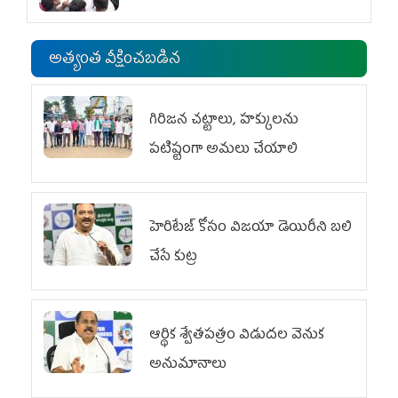
అత్యంత వీక్షించబడిన
గిరిజన చట్టాలు, హక్కులను
పటిష్టంగా అమలు చేయాలి
హెరిటేజ్ కోసం విజయా డెయిరీని బలి
చేసే కుట్ర‌
ఆర్థిక శ్వేతపత్రం విడుదల వెనుక
అనుమానాలు