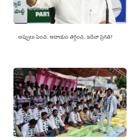
అప్పులు పెంచి.. ఆదాయం తగ్గించి.. ఇదేనా ప్రగతి?