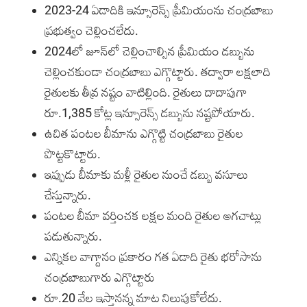
2023-24 ఏడాదికి ఇన్సూరెన్స్‌ ప్రీమియంను చంద్రబాబు
ప్రభుత్వం చెల్లించలేదు.
2024లో జూన్‌లో చెల్లించాల్సిన ప్రీమియం డబ్బును
చెల్లించకుండా చంద్రబాబు ఎగ్గొట్టారు. తద్వారా లక్షలాది
రైతులకు తీవ్ర నష్టం వాటిల్లింది. రైతులు దాదాపుగా
రూ.1,385 కోట్ల ఇన్సూరెన్స్ డబ్బును నష్టపోయారు.
ఉచిత పంటల బీమాను ఎగ్గొట్టి చంద్రబాబు రైతుల
పొట్టకొట్టారు.
ఇప్పుడు బీమాకు మళ్లీ రైతుల నుంచే డబ్బు వసూలు
చేస్తున్నారు.
పంటల బీమా వర్తించక లక్షల మంది రైతుల అగచాట్లు
పడుతున్నారు.
ఎన్నికల వాగ్దానం ప్రకారం గత ఏడాది రైతు భరోసాను
చంద్రబాబుగారు ఎగ్గొట్టారు
రూ.20 వేల ఇస్తానన్న మాట నిలుపుకోలేదు.