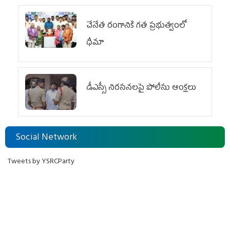
చేనేత రంగానికి గత ప్రభుత్వంలో
ధీమా
డీఎస్సీ నిరసనలపై పోలీసు ఆంక్షలు
Social Network
Tweets by YSRCParty