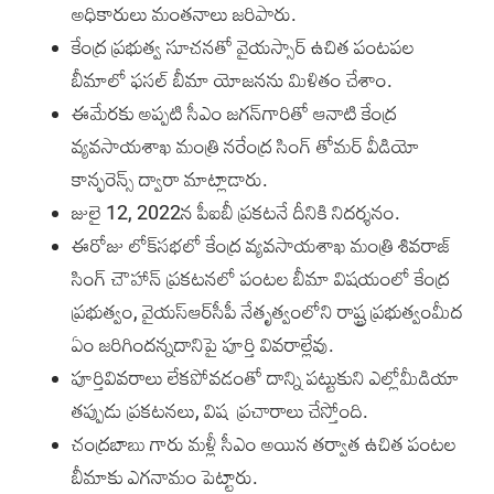
అధికారులు మంతనాలు జరిపారు.
కేంద్ర ప్రభుత్వ సూచనతో వైయస్సార్‌ ఉచిత పంటపల
బీమాలో ఫసల్‌ బీమా యోజనను మిళితం చేశాం.
ఈమేరకు అప్పటి సీఎం జగన్‌గారితో ఆనాటి కేంద్ర
వ్యవసాయశాఖ మంత్రి నరేంద్ర సింగ్‌ తోమర్‌ వీడియో
కాన్ఫరెన్స్‌ ద్వారా మాట్లాడారు.
జులై 12, 2022న పీఐబీ ప్రకటనే దీనికి నిదర్శనం.
ఈరోజు లోక్‌సభలో కేంద్ర వ్యవసాయశాఖ మంత్రి శివరాజ్‌
సింగ్‌ చౌహాన్‌ ప్రకటనలో పంటల బీమా విషయంలో కేంద్ర
ప్రభుత్వం, వైయ‌స్ఆర్‌సీపీ నేతృత్వంలోని రాష్ట్ర ప్రభుత్వంమీద
ఏం జరిగిందన్నదానిపై పూర్తి వివరాల్లేవు.
పూర్తివివరాలు లేకపోవడంతో దాన్ని పట్టుకుని ఎల్లోమీడియా
తప్పుడు ప్రకటనలు, విష ప్రచారాలు చేస్తోంది.
చంద్రబాబు గారు మళ్లీ సీఎం అయిన తర్వాత ఉచిత పంటల
బీమాకు ఎగనామం పెట్టారు.