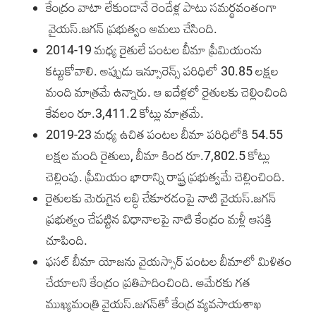
కేంద్రం వాటా లేకుండానే రెండేళ్ల పాటు సమర్థవంతంగా
వైయస్‌.జగన్‌ ప్రభుత్వం అమలు చేసింది.
2014-19 మధ్య రైతులే పంటల బీమా ప్రీమియంను
కట్టుకోవాలి. అప్పుడు ఇన్సూరెన్స్‌ పరిధిలో 30.85 లక్షల
మంది మాత్రమే ఉన్నారు. ఆ ఐదేళ్లలో రైతులకు చెల్లించింది
కేవలం రూ.3,411.2 కోట్లు మాత్రమే.
2019-23 మధ్య ఉచిత పంటల బీమా పరిధిలోకి 54.55
లక్షల మంది రైతులు, బీమా కింద రూ.7,802.5 కోట్లు
చెల్లింపు. ప్రీమియం భారాన్ని రాష్ట్ర ప్రభుత్వమే చెల్లించింది.
రైతులకు మెరుగైన లబ్ధి చేకూరడంపై నాటి వైయస్‌.జగన్‌
ప్రభుత్వం చేపట్టిన విధానాలపై నాటి కేంద్రం మళ్లీ ఆసక్తి
చూపింది.
ఫసల్‌ బీమా యోజను వైయస్సార్‌ పంటల బీమాలో మిళితం
చేయాలని కేంద్రం ప్రతిపాదించింది. ఆమేరకు గత
ముఖ్యమంత్రి వైయస్‌.జగన్‌తో కేంద్ర వ్యవసాయశాఖ