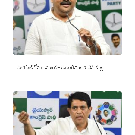
హెరిటేజ్ కోసం విజయా డెయిరీని బలి చేసే కుట్ర‌