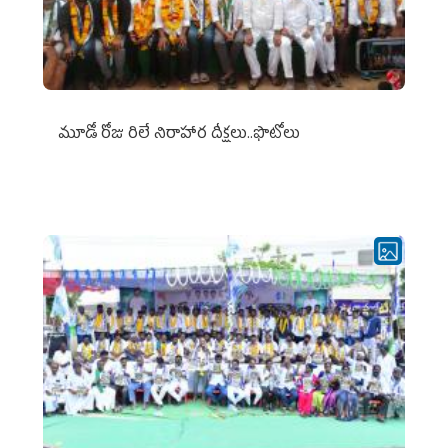
మూడో రోజు రిలే నిరాహార దీక్షలు..ఫొటోలు