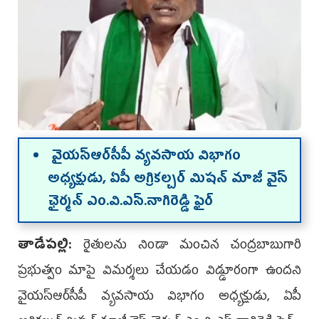
వైయ‌స్ఆర్‌సీపీ వ్యవసాయ విభాగం
అధ్యక్షుడు, ఏపీ అగ్రికల్చర్‌ మిషన్‌ మాజీ వైస్‌
ఛైర్మన్‌ ఎం.వి.ఎస్‌.నాగిరెడ్డి ఫైర్‌
తాడేప‌ల్లి:
రైతులను నిండా మంచిన చంద్రబాబుగారి
ప్రభుత్వం మాపై విమర్శలు చేయడం విడ్డూరంగా ఉంద‌ని
వైయ‌స్ఆర్‌సీపీ వ్యవసాయ విభాగం అధ్యక్షుడు, ఏపీ