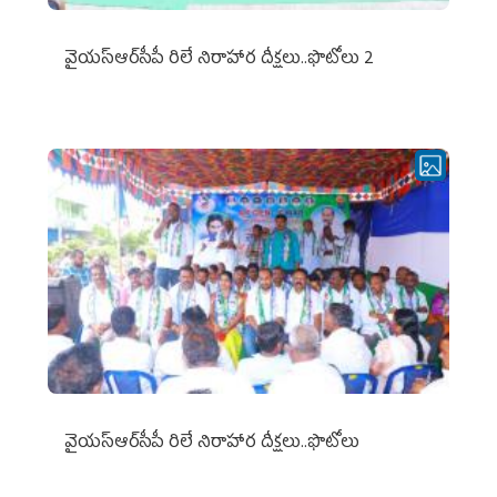
వైయ‌స్ఆర్‌సీపీ రిలే నిరాహార దీక్షలు..ఫొటోలు 2
వైయ‌స్ఆర్‌సీపీ రిలే నిరాహార దీక్షలు..ఫొటోలు