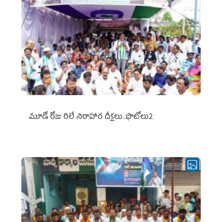
మూడో రోజు రిలే నిరాహార దీక్షలు..ఫొటోలు2