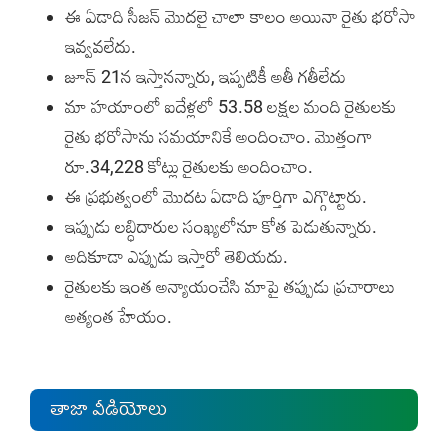
ఈ ఏడాది సీజన్‌ మొదలై చాలా కాలం అయినా రైతు భరోసా
ఇవ్వవలేదు.
జూన్‌ 21న ఇస్తానన్నారు, ఇప్పటికీ అతీ గతీలేదు
మా హయాంలో ఐదేళ్లలో 53.58 లక్షల మంది రైతులకు
రైతు భరోసాను సమయానికే అందించాం. మొత్తంగా
రూ.34,228 కోట్లు రైతులకు అందించాం.
ఈ ప్రభుత్వంలో మొదట ఏడాది పూర్తిగా ఎగ్గొట్టారు.
ఇప్పుడు లబ్ధిదారుల సంఖ్యలోనూ కోత పెడుతున్నారు.
అదికూడా ఎప్పుడు ఇస్తారో తెలియదు.
రైతులకు ఇంత అన్యాయంచేసి మాపై తప్పుడు ప్రచారాలు
అత్యంత హేయం.
తాజా వీడియోలు