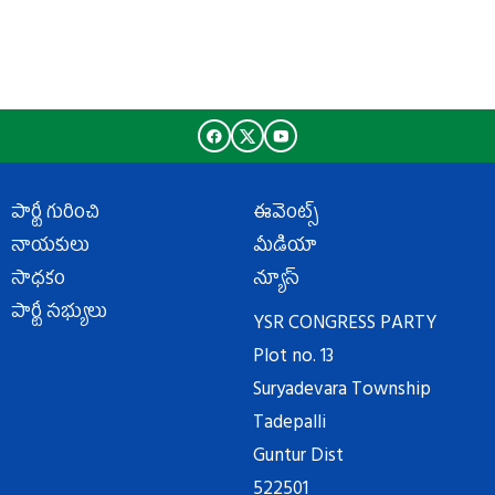
పార్టీ గురించి
ఈవెంట్స్
నాయకులు
మీడియా
సాధకం
న్యూస్
పార్టీ సభ్యులు
YSR CONGRESS PARTY
Plot no. 13
Suryadevara Township
Tadepalli
Guntur Dist
522501