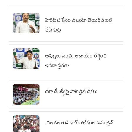
హెరిటేజ్ కోసం విజయా డెయిరీని బలి
చేసే కుట్ర‌
అప్పులు పెంచి.. ఆదాయం తగ్గించి..
ఇదేనా ప్రగతి?
దగా డీఎస్సీపై పోటెత్తిన దీక్షలు
చిలుక‌లూరిపేట‌లో పోలీసుల ఓవ‌రాక్ష‌న్‌