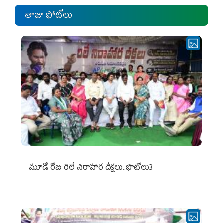
తాజా ఫోటోలు
మూడో రోజు రిలే నిరాహార దీక్షలు..ఫొటోలు3