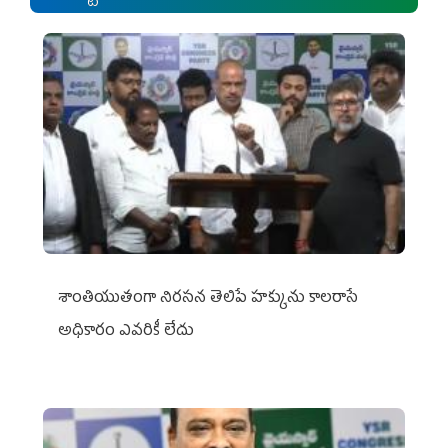
శాంతియుతంగా నిరసన తెలిపే హక్కును కాలరాసే
అధికారం ఎవరికీ లేదు