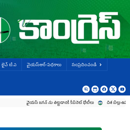
లైవ్ టి.వి
వైయస్ఆర్-పథకాలు
సంప్రదించండి
వైయ‌స్ జగన్‌ ను తిట్టడానికే కేబినెట్‌ భేటీలు
దిశ బిల్లు ఉపసంహరణకు వ్యతి