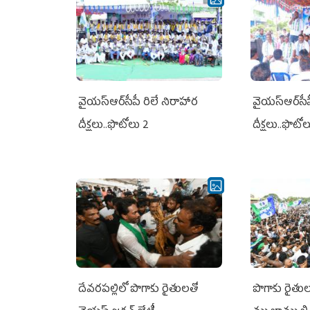
వైయ‌స్ఆర్‌సీపీ రిలే నిరాహార
వైయ‌స్ఆర్‌సీ
దీక్షలు..ఫొటోలు 2
దీక్షలు..ఫొటో
దేవరపల్లిలో పొగాకు రైతులతో
పొగాకు రైతుల‌