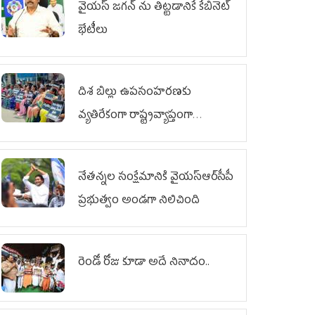
వైయ‌స్ జగన్‌ ను తిట్టడానికే కేబినెట్‌
భేటీలు
దిశ బిల్లు ఉపసంహరణకు
వ్యతిరేకంగా రాష్ట్రవ్యాప్తంగా
వైయ‌స్ఆర్‌సీపీ మహిళా విభాగం
ఆందోళనలు
నేతన్నల సంక్షేమానికి వైయ‌స్ఆర్‌సీపీ
ప్రభుత్వం అండగా నిలిచింది
రెండో రోజు కూడా అదే నినాదం..