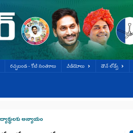
ర‌చ్చ‌బండ‌ - కోటి సంత‌కాలు
వీడియోలు
డౌన్ లోడ్స్
ిద్యార్థులకు అన్యాయం