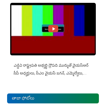
ఎన్డీఏ రాష్ట్ర‌ప‌తి అభ్య‌ర్థి ద్రౌప‌ది ముర్ముతో వైయ‌స్ఆర్
సీపీ అధ్య‌క్షులు, సీఎం వైయ‌స్ జ‌గ‌న్, ఎమ్మెల్యేలు,
ఎంపీల స‌మావేశం
తాజా ఫోటోలు