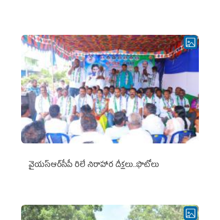
వైయ‌స్ఆర్‌సీపీ రిలే నిరాహార దీక్షలు..ఫొటోలు