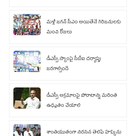
మళ్లీ జగన్ సీఎం అయితేనే గిరిజనులకు
మంచి రోజులు
డీఎస్సీ స్కాంపై సీబీఐ దర్యాప్తు
జరగాల్సిందే
డీఎస్సీ అక్రమాలపై పోరాటాన్ని మరింత
ఉధృతం చేయాలి
శాంతియుతంగా నిరసన తెలిపే హక్కును