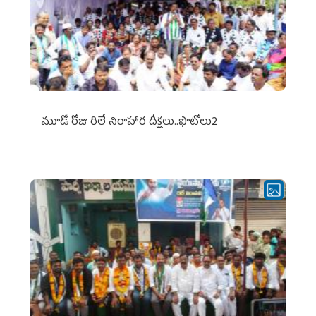
మూడో రోజు రిలే నిరాహార దీక్షలు..ఫొటోలు2