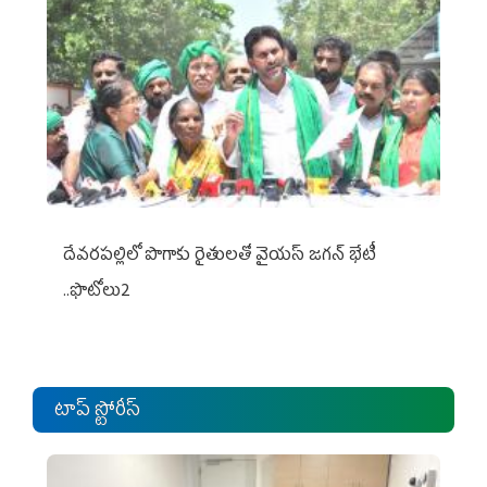
దేవరపల్లిలో పొగాకు రైతులతో వైయస్ జగన్ భేటీ
..ఫొటోలు2
టాప్ స్టోరీస్