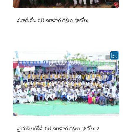
మూడో రోజు రిలే నిరాహార దీక్షలు..ఫొటోలు
వైయ‌స్ఆర్‌సీపీ రిలే నిరాహార దీక్షలు..ఫొటోలు 2