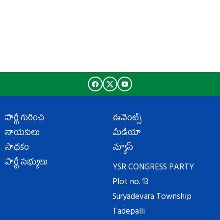
పార్టీ గురించి
ఈవెంట్స్
నాయకులు
మీడియా
సాధకం
న్యూస్
పార్టీ సభ్యులు
YSR CONGRESS PARTY
Plot no. 13
Suryadevara Township
Tadepalli