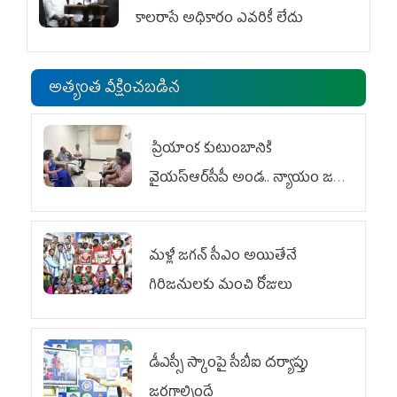
కాలరాసే అధికారం ఎవరికీ లేదు
అత్యంత వీక్షించబడిన
ప్రియాంక కుటుంబానికి
వైయ‌స్ఆర్‌సీపీ అండ.. న్యాయం జరిగే
వరకు పోరాటం
మళ్లీ జగన్ సీఎం అయితేనే
గిరిజనులకు మంచి రోజులు
డీఎస్సీ స్కాంపై సీబీఐ దర్యాప్తు
జరగాల్సిందే