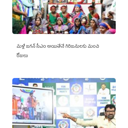
మళ్లీ జగన్ సీఎం అయితేనే గిరిజనులకు మంచి
రోజులు