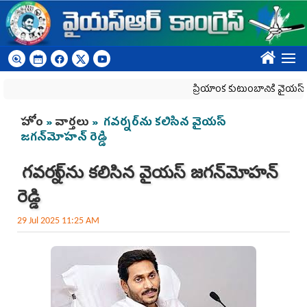
Skip to main content
????
ప్రియాంక కుటుంబానికి వైయ‌స్ఆర్‌సీ
You are here
హోం
»
వార్తలు
» గవర్నర్‌ను కలిసిన వైయ‌స్‌
జగన్‌మోహన్‌ రెడ్డి
గవర్నర్‌ను కలిసిన వైయ‌స్‌ జగన్‌మోహన్‌
రెడ్డి
29 Jul 2025 11:25 AM