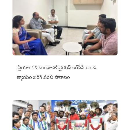
ప్రియాంక కుటుంబానికి వైయ‌స్ఆర్‌సీపీ అండ..
న్యాయం జరిగే వరకు పోరాటం