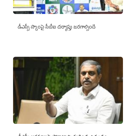
డీఎస్సీ స్కాంపై సీబీఐ దర్యాప్తు జరగాల్సిందే