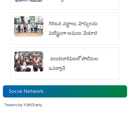
గిరిజన చట్టాలు, హక్కులను
పటిష్టంగా అమలు చేయాలి
చిలుక‌లూరిపేట‌లో పోలీసుల
ఓవ‌రాక్ష‌న్‌
Social Network
Tweets by YSRCParty