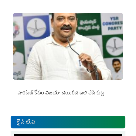
హెరిటేజ్ కోసం విజయా డెయిరీని బలి చేసే కుట్ర‌
లైవ్ టి.వి