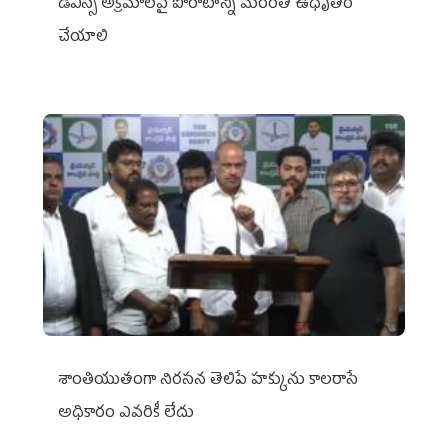
డీఎస్సీ అక్రమాలపై పోరాటాన్ని మరింత ఉధృతం
చేయాలి
శాంతియుతంగా నిరసన తెలిపే హక్కును కాలరాసే
అధికారం ఎవరికీ లేదు