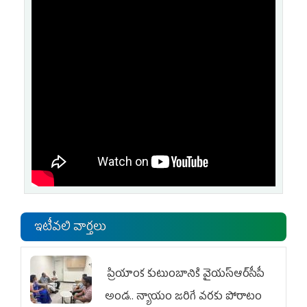
ఇటీవలి వార్తలు
ప్రియాంక కుటుంబానికి వైయ‌స్ఆర్‌సీపీ
అండ.. న్యాయం జరిగే వరకు పోరాటం