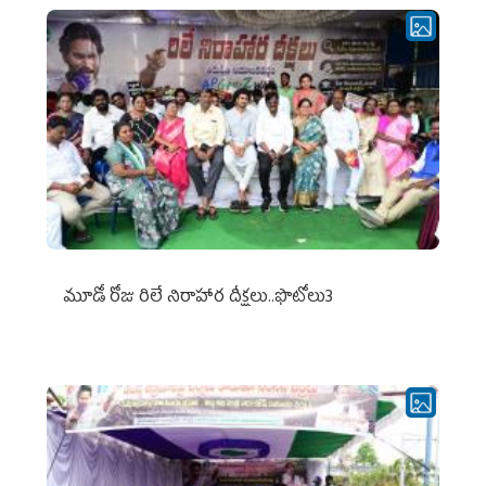
మూడో రోజు రిలే నిరాహార దీక్షలు..ఫొటోలు3