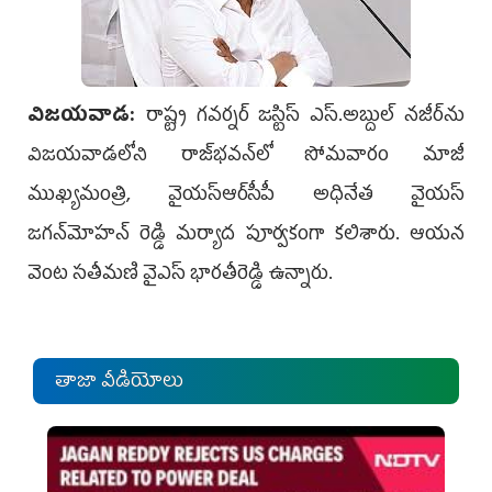
విజ‌య‌వాడ‌:
రాష్ట్ర గవర్నర్‌ జస్టిస్‌ ఎస్‌.అబ్దుల్‌ నజీర్‌ను
విజయవాడలోని రాజ్‌భవన్‌లో సోమవారం మాజీ
ముఖ్యమంత్రి, వైయ‌స్ఆర్‌సీపీ అధినేత వైయ‌స్‌
జగన్‌మోహన్‌ రెడ్డి మర్యాద పూర్వకంగా కలిశారు. ఆయన
వెంట సతీమణి వైఎస్‌ భారతీరెడ్డి ఉన్నారు.
తాజా వీడియోలు