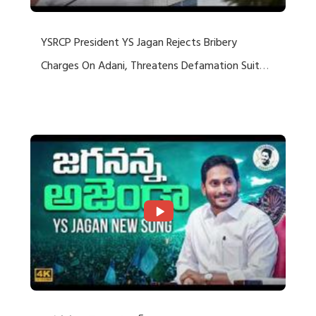
YSRCP President YS Jagan Rejects Bribery
Charges On Adani, Threatens Defamation Suit
Against Media Groups