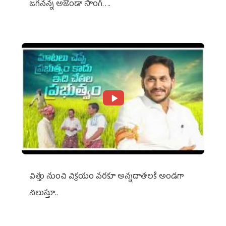
జగనన్న అజెండా సాంగ్….
విత్తు నుంచి విక్రయం వరకూ అన్నదాతలకి అండగా
నిలుస్తూ..