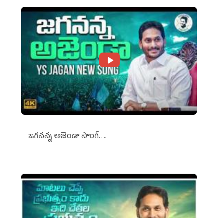
జగనన్న అజెండా సాంగ్….