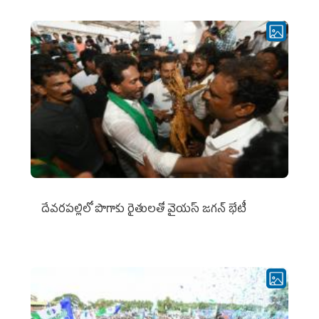
దేవరపల్లిలో పొగాకు రైతులతో వైయస్ జగన్ భేటీ