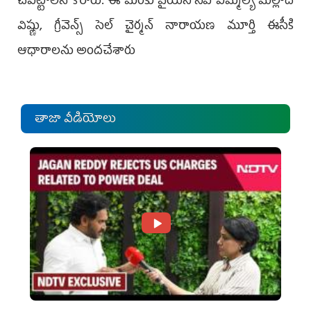
చేపట్టాలని కోరారు. ఈ మేరకు వైయ‌స్ సీపీ ఎమ్మెల్యే మల్లాది
విష్ణు, గ్రీవెన్స్ సెల్ చైర్మన్ నారాయణ మూర్తి ఈసీకి
ఆధారాలను అందచేశారు
తాజా వీడియోలు