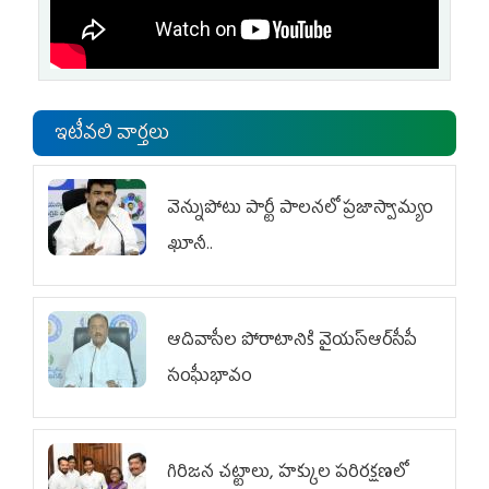
ఇటీవలి వార్తలు
వెన్నుపోటు పార్టీ పాలనలో ప్రజాస్వామ్యం
ఖూనీ..
ఆదివాసీల పోరాటానికి వైయ‌స్ఆర్‌సీపీ
సంఘీభావం
గిరిజన చట్టాలు, హక్కుల పరిరక్షణలో