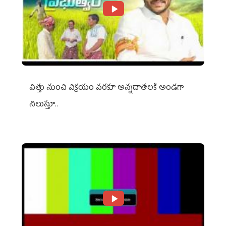
విత్తు నుంచి విక్రయం వరకూ అన్నదాతలకి అండగా
నిలుస్తూ..