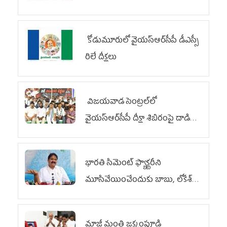
కోడుమూరులో వైయ‌స్ఆర్‌సీపీ డీఎస్సీ
రిలే దీక్షలు
విజయవాడ సెంట్రల్‌లో
వైయ‌స్ఆర్‌సీపీ దీక్షా శిబిరంపై దాడి
దుర్మార్గం
భారతి సిమెంట్ ఫ్యాక్టరీని
మూసివేయించేందుకు బాబు, లోకేశ్
కుట్ర
మాజీ మంత్రి జక్కంపూడి