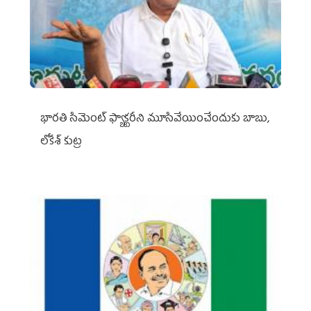
భారతి సిమెంట్ ఫ్యాక్టరీని మూసివేయించేందుకు బాబు,
లోకేశ్ కుట్ర