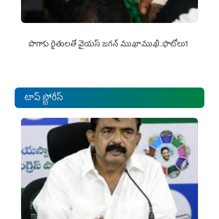
పొగాకు రైతుల‌తో వైయ‌స్ జ‌గ‌న్ ముఖాముఖి..ఫొటోలు1
టాప్ స్టోరీస్