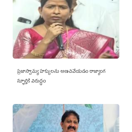
ప్రజాస్వామ్య హక్కులను అణచివేయడం రాజ్యాంగ
స్ఫూర్తికి విరుద్ధం