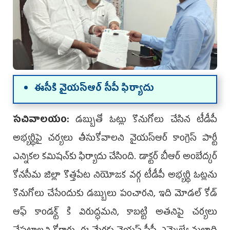
ఈసీకి వైయ‌స్ఆర్ సీపీ ఫిర్యాదు
సచివాలయం:
డబ్బుతో ఓట్లు కొనుగోలు చేసిన టీడీపీ
అభ్యర్థిపై చర్యలు తీసుకోవాలని వైయ‌స్ఆర్ కాంగ్రెస్ పార్టీ
ఎన్నిక‌ల క‌మిష‌న్‌కు ఫిర్యాదు చేసింది. డాక్ట‌ర్ బీఆర్ అంబేద్కర్
కోనసీమ జిల్లా కొత్తపేట నియోజక వర్గ టీడీపీ అభ్యర్థి ఓట్లను
కొనుగోలు చేసేందుకు డబ్బులు పంచారని, ఇది మోడల్ కోడ్
ఆఫ్ కాండక్ట్ కి విరుద్ధ‌మ‌ని, కాబట్టి అతనిపై చర్యలు