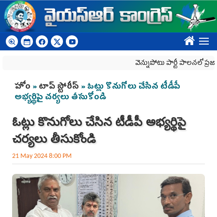
Skip to main content
????
వెన్నుపోటు పార్టీ పాలనలో ప్రజాస్వామ్
You are here
హోం
»
టాప్ స్టోరీస్
» ఓట్లు కొనుగోలు చేసిన టీడీపీ
అభ్య‌ర్థిపై చ‌ర్య‌లు తీసుకోండి
ఓట్లు కొనుగోలు చేసిన టీడీపీ అభ్య‌ర్థిపై
చ‌ర్య‌లు తీసుకోండి
21 May 2024 8:00 PM