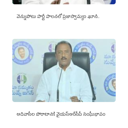
వెన్నుపోటు పార్టీ పాలనలో ప్రజాస్వామ్యం ఖూనీ..
ఆదివాసీల పోరాటానికి వైయ‌స్ఆర్‌సీపీ సంఘీభావం