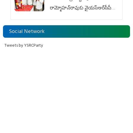
రామ్మోహన్‌రావుకు వైయ‌స్ఆర్‌సీపీ
ఘన నివాళి
Social Network
Tweets by YSRCParty