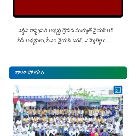
ఎన్డీఏ రాష్ట్ర‌ప‌తి అభ్య‌ర్థి ద్రౌప‌ది ముర్ముతో వైయ‌స్ఆర్
సీపీ అధ్య‌క్షులు, సీఎం వైయ‌స్ జ‌గ‌న్, ఎమ్మెల్యేలు,
ఎంపీల స‌మావేశం
తాజా ఫోటోలు