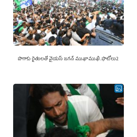
పొగాకు రైతుల‌తో వైయ‌స్ జ‌గ‌న్ ముఖాముఖి..ఫొటోలు2