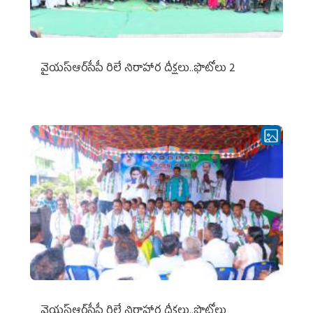
వైయ‌స్ఆర్‌సీపీ రిలే నిరాహార దీక్షలు..ఫొటోలు 2
వైయ‌స్ఆర్‌సీపీ రిలే నిరాహార దీక్షలు..ఫొటోలు