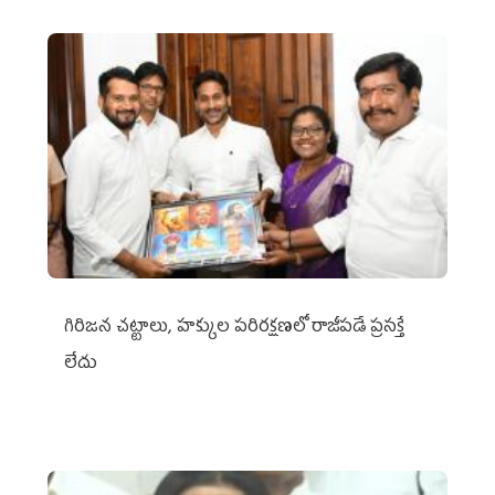
గిరిజన చట్టాలు, హక్కుల పరిరక్షణలో రాజీపడే ప్రసక్తే
లేదు