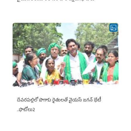
దేవరపల్లిలో పొగాకు రైతులతో వైయస్ జగన్ భేటీ
..ఫొటోలు2