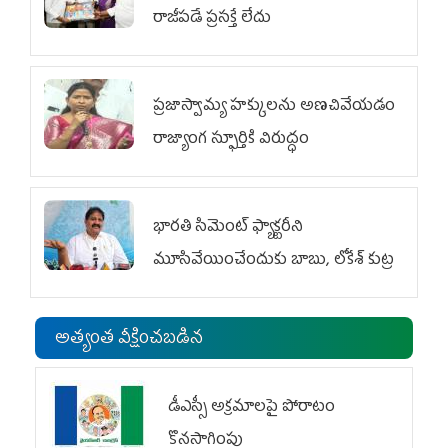
రాజీపడే ప్రసక్తే లేదు
ప్రజాస్వామ్య హక్కులను అణచివేయడం
రాజ్యాంగ స్ఫూర్తికి విరుద్ధం
భారతి సిమెంట్ ఫ్యాక్టరీని
మూసివేయించేందుకు బాబు, లోకేశ్ కుట్ర
అత్యంత వీక్షించబడిన
డీఎస్సీ అక్రమాలపై పోరాటం
కొనసాగింపు