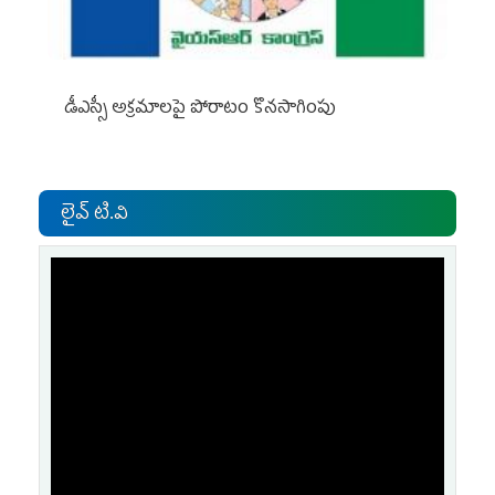
డీఎస్సీ అక్రమాలపై పోరాటం కొనసాగింపు
లైవ్ టి.వి