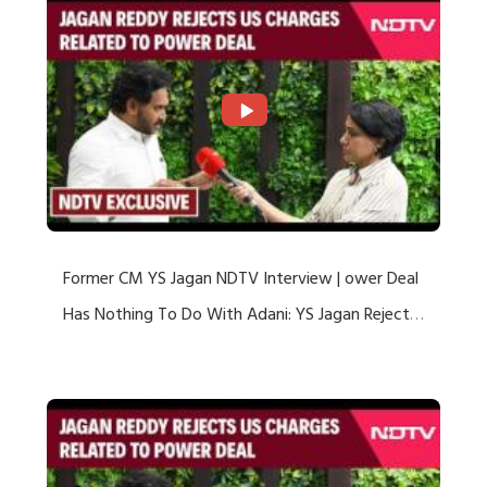
Former CM YS Jagan NDTV Interview | ower Deal
Has Nothing To Do With Adani: YS Jagan Rejects
US Charges