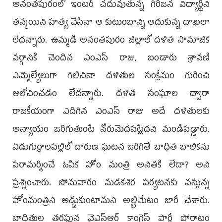
అనంతపురంలో ఇంటర్‌ చదువుతున్న గిరిజన విద్యార్థిని
తన్మయిని హత్య చేసినా ఆ కుటుంబాన్ని ఆదుకున్న దాఖలా
లేదన్నారు. ఉమ్మడి అనంతపురం జిల్లాలో దళిత సామాజిక
వర్గానికి చెందిన ఎంఎస్‌ రాజు, బండారు శ్రావణి
ఎమ్మెల్యేలుగా గెలిచినా దళితుల సంక్షేమం గురించి
ఆలోచించడం లేదన్నారు. దళిత సంఘాల ద్వారా
రాజకీయంగా ఎదిగిన ఎంఎస్‌ రాజు అదే దళితులకు
అన్యాయం జరిగుతుంటే నోరుమెదపట్లేదని మండిపడ్డారు.
ఏడుగుర్రాలపల్లిలో దారుణ ఘటన జరిగితే బాధిత బాలికను
పరామర్శించే ఓపిక హోం మంత్రి అనితకి లేదా? అని
ప్రశ్నించారు. సోమవారం మడకశిర పర్యటనకు వస్తున్న
హోంమంత్రిని అడ్డుకుంటామని అల్టిమేటం జారీ చేశారు.
బాధితుల తరఫున వైఎస్‌ఆర్‌ కాంగ్రెస్‌ పార్టీ పోరాటం