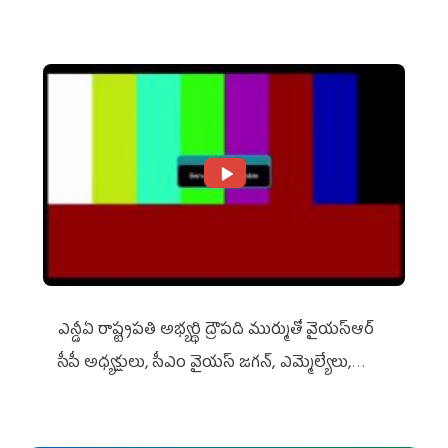
ఎన్డీఏ రాష్ట్ర‌ప‌తి అభ్య‌ర్థి ద్రౌప‌ది ముర్ముతో వైయ‌స్ఆర్
సీపీ అధ్య‌క్షులు, సీఎం వైయ‌స్ జ‌గ‌న్, ఎమ్మెల్యేలు,
ఎంపీల స‌మావేశం