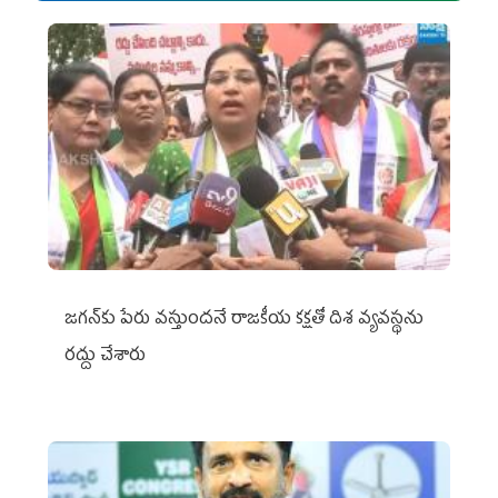
జగన్‌కు పేరు వస్తుందనే రాజకీయ కక్షతో దిశ వ్య‌వ‌స్థ‌ను
రద్దు చేశారు