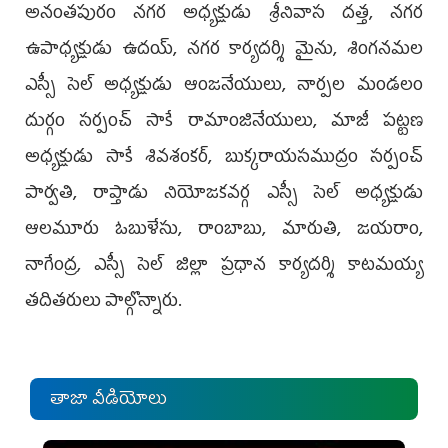
అనంతపురం నగర అధ్యక్షుడు శ్రీనివాస దత్త, నగర
ఉపాధ్యక్షుడు ఉదయ్, నగర కార్యదర్శి మైను, శింగనమల
ఎస్సీ సెల్‌ అధ్యక్షుడు ఆంజనేయులు, నార్పల మండలం
దుర్గం సర్పంచ్‌ సాకే రామాంజినేయులు, మాజీ పట్టణ
అధ్యక్షుడు సాకే శివశంకర్, బుక్కరాయసముద్రం సర్పంచ్‌
పార్వతి, రాప్తాడు నియోజకవర్గ ఎస్సీ సెల్‌ అధ్యక్షుడు
ఆలమూరు ఓబుళేసు, రాంబాబు, మారుతి, జయరాం,
నాగేంద్ర, ఎస్సీ సెల్‌ జిల్లా ప్రధాన కార్యదర్శి కాటమయ్య
తదితరులు పాల్గొన్నారు.
తాజా వీడియోలు