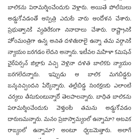
బాలికను పరామర్శించేందుకు వెళ్లారు. అయితే పోలీసులు
అడ్డుకోవడంతో ఆస్పత్రి ఎదుటే వారు ఆందోళన చేశారు.
ప్రభుత్వానికి వ్యతిరేకంగా నినాదాలు చేశారు. రాష్ట్రానికి
హోంమంత్రిగా ఉన్న అనిత దళితురాలై ఉన్నా తమ వర్గానికి
న్యాయం జరగడం లేదని అన్నారు. ఇటీవల మహిళా కమిషన్‌
చైర్‌పర్సన్‌ జిల్లాకు వచ్చి వెళ్లినా దళిత బాలికకు న్యాయం
జరగలేదన్నారు. ఇప్పుడు ఆ బాలిక మగబిడ్డకు
జన్మనిచ్చిందని పేర్కొన్నారు. తల్లీబిడ్డ సంరక్షణకు ఎలాంటి
చర్యలు తీసుకుంటున్నారో తెలపాలన్నారు. బాధిత బాలికను
పరామర్శించేందుకు వెళ్తుంటే తమను అడ్డుకోవడం
దారుణమన్నారు. మనం ప్రజాస్వామ్యంలో ఉన్నామా? ఆటవిక
రాజ్యంలో ఉన్నామా? అంటూ ధ్వజమెత్తారు. అలాగే