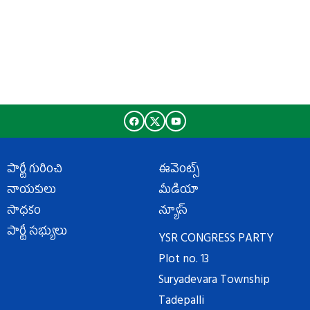
పార్టీ గురించి
ఈవెంట్స్
నాయకులు
మీడియా
సాధకం
న్యూస్
పార్టీ సభ్యులు
YSR CONGRESS PARTY
Plot no. 13
Suryadevara Township
Tadepalli