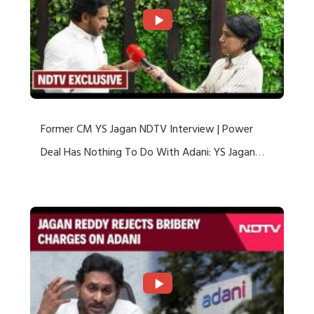
Former CM YS Jagan NDTV Interview | Power
Deal Has Nothing To Do With Adani: YS Jagan
Rejects US Charges