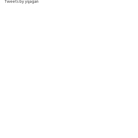
Tweets by ysjagan