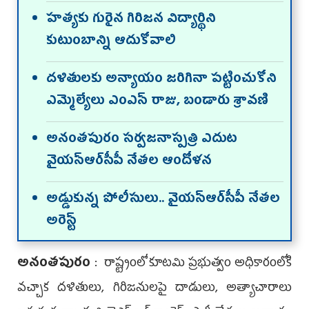
హత్యకు గురైన గిరిజన విద్యార్థిని
కుటుంబాన్ని ఆదుకోవాలి
దళితులకు అన్యాయం జరిగినా పట్టించుకోని
ఎమ్మెల్యేలు ఎంఎస్‌ రాజు, బండారు శ్రావణి
అనంతపురం సర్వజనాస్పత్రి ఎదుట
వైయ‌స్‌ఆర్‌సీపీ నేతల ఆందోళన
అడ్డుకున్న పోలీసులు.. వైయ‌స్‌ఆర్‌సీపీ నేతల
అరెస్ట్‌
అనంతపురం
: రాష్ట్రంలో కూటమి ప్రభుత్వం అధికారంలోకి
వచ్చాక దళితులు, గిరిజనులపై దాడులు, అత్యాచారాలు