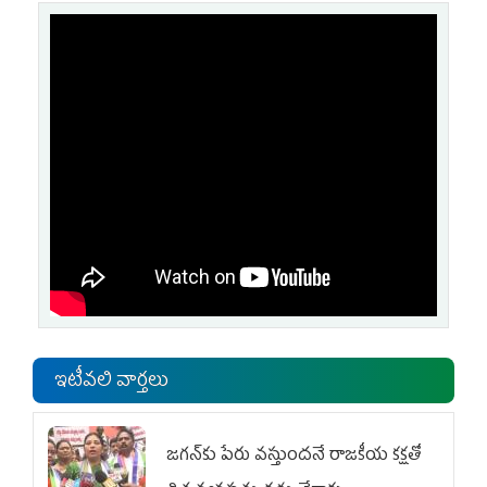
ఇటీవలి వార్తలు
జగన్‌కు పేరు వస్తుందనే రాజకీయ కక్షతో