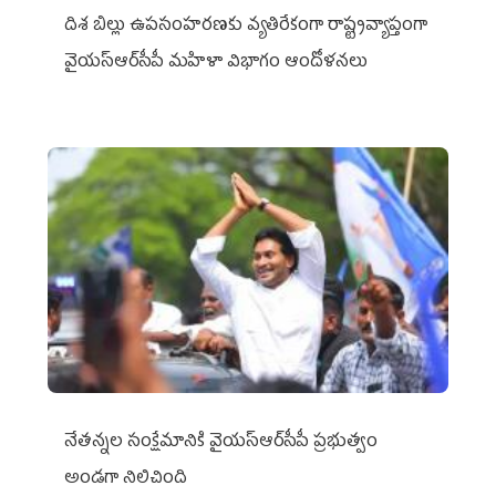
దిశ బిల్లు ఉపసంహరణకు వ్యతిరేకంగా రాష్ట్రవ్యాప్తంగా
వైయ‌స్ఆర్‌సీపీ మహిళా విభాగం ఆందోళనలు
నేతన్నల సంక్షేమానికి వైయ‌స్ఆర్‌సీపీ ప్రభుత్వం
అండగా నిలిచింది