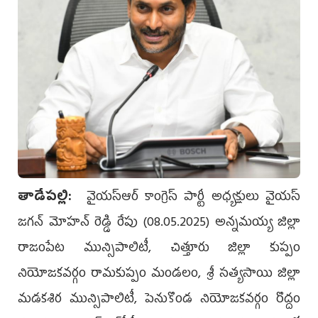
తాడేప‌ల్లి:
వైయ‌స్ఆర్ కాంగ్రెస్ పార్టీ అధ్య‌క్షులు వైయ‌స్
జ‌గ‌న్ మోహ‌న్ రెడ్డి రేపు (08.05.2025) అన్నమయ్య జిల్లా
రాజంపేట మున్సిపాలిటీ, చిత్తూరు జిల్లా కుప్పం
నియోజకవర్గం రామకుప్పం మండలం, శ్రీ సత్యసాయి జిల్లా
మడకశిర మున్సిపాలిటీ, పెనుకొండ నియోజకవర్గం రొద్దం