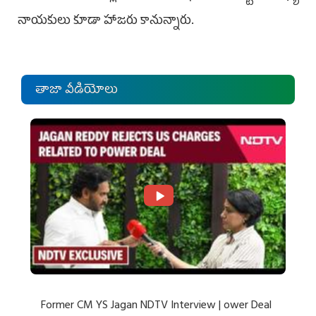
నాయకులు కూడా హాజరు కానున్నారు.
తాజా వీడియోలు
Former CM YS Jagan NDTV Interview | ower Deal