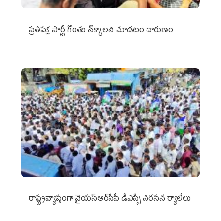
ప్రతిపక్ష పార్టీ గొంతు నొక్కాలని చూడటం దారుణం
రాష్ట్రవ్యాప్తంగా వైయ‌స్ఆర్‌సీపీ డీఎస్సీ నిరసన ర్యాలీలు