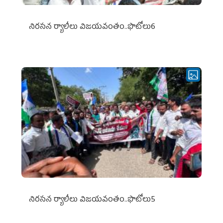
నిర‌స‌న ర్యాలీలు విజ‌య‌వంతం..ఫొటోలు6
నిర‌స‌న ర్యాలీలు విజ‌య‌వంతం..ఫొటోలు5