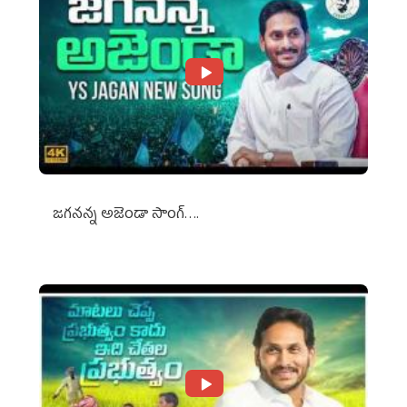
జగనన్న అజెండా సాంగ్….