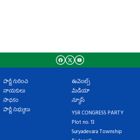
పార్టీ గురించి
ఈవెంట్స్
నాయకులు
మీడియా
సాధకం
న్యూస్
పార్టీ సభ్యులు
YSR CONGRESS PARTY
Plot no. 13
Suryadevara Township