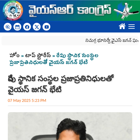
Skip to main content
????
స‌మ‌గ్ర భూస‌ర్వే వైఎస్ జ‌గ‌న్ ఘ‌న‌త
You are here
హోం
»
టాప్ స్టోరీస్
» రేపు స్థానిక సంస్థ‌ల
ప్ర‌జాప్ర‌తినిధుల‌తో వైయ‌స్ జ‌గ‌న్ భేటి
రేపు స్థానిక సంస్థ‌ల ప్ర‌జాప్ర‌తినిధుల‌తో
వైయ‌స్ జ‌గ‌న్ భేటి
07 May 2025 5:23 PM