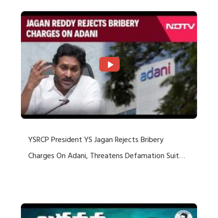
YSRCP President YS Jagan Rejects Bribery
Charges On Adani, Threatens Defamation Suit
Against Media Groups