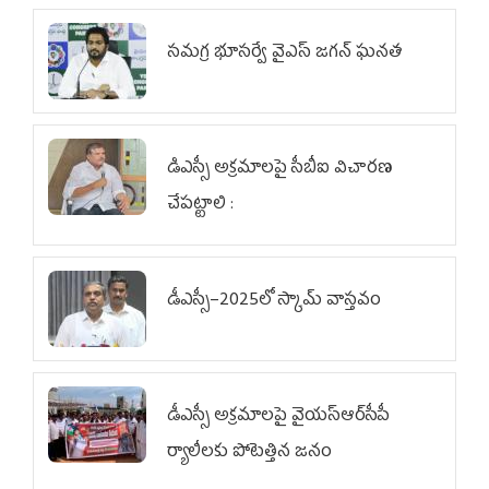
స‌మ‌గ్ర భూస‌ర్వే వైఎస్ జ‌గ‌న్ ఘ‌న‌త
డిఎస్సీ అక్రమాలపై సీబీఐ విచారణ
చేపట్టాలి :
డీఎస్సీ–2025లో స్కామ్‌ వాస్తవం
డీఎస్సీ అక్రమాలపై వైయ‌స్ఆర్‌సీపీ
ర్యాలీలకు పోటెత్తిన జనం