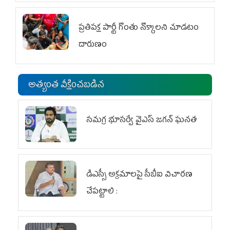
ప్రతిపక్ష పార్టీ గొంతు నొక్కాలని చూడటం
దారుణం
అత్యంత వీక్షించబడిన
స‌మ‌గ్ర భూస‌ర్వే వైఎస్ జ‌గ‌న్ ఘ‌న‌త
డిఎస్సీ అక్రమాలపై సీబీఐ విచారణ
చేపట్టాలి :