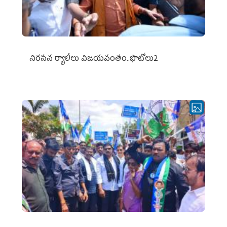
నిర‌స‌న ర్యాలీలు విజ‌య‌వంతం..ఫొటోలు2