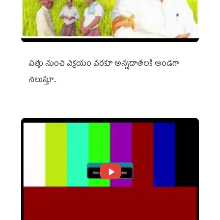
విత్తు నుంచి విక్రయం వరకూ అన్నదాతలకి అండగా
నిలుస్తూ..