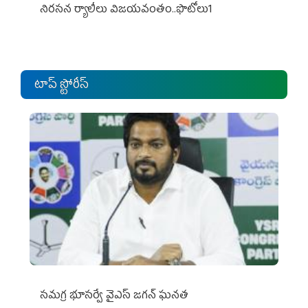
నిర‌స‌న ర్యాలీలు విజ‌య‌వంతం..ఫొటోలు1
టాప్ స్టోరీస్
స‌మ‌గ్ర భూస‌ర్వే వైఎస్ జ‌గ‌న్ ఘ‌న‌త