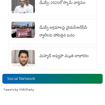
డీఎస్సీ–2025లో స్కామ్‌ వాస్తవం
డీఎస్సీ అక్రమాలపై వైయ‌స్ఆర్‌సీపీ
ర్యాలీలకు పోటెత్తిన జనం
మహ్మద్‌ అఫ్యఫా మృతి బాధాకరం
Social Network
Tweets by YSRCParty