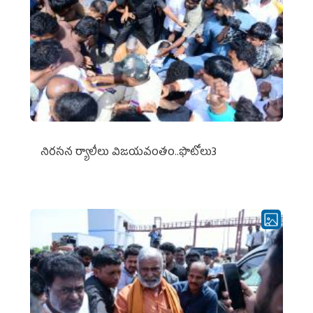
నిర‌స‌న ర్యాలీలు విజ‌య‌వంతం..ఫొటోలు3