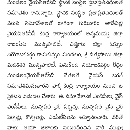
మండలం వైయ‌స్ఆర్‌సీపీ స్ధానిక సంస్ధల ప్రజాప్రతినిధులతో
స‌మావేశం కానున్నారు. స్ధానిక సంస్ధల ప్రజాప్రతినిధులతో
వరుస సమావేశాలలో భాగంగా గురువారం తాడేపల్లి
వైయ‌స్ఆర్‌సీపీ కేంద్ర కార్యాలయంలో అన్నమయ్య జిల్లా
రాజంపేట మున్సిపాలిటీ, చిత్తూరు జిల్లా కుప్పం
నియోజకవర్గం రామకుప్పం మండలం, శ్రీ సత్యసాయి జిల్లా
మడకశిర మున్సిపాలిటీ, పెనుకొండ నియోజకవర్గం రొద్దం
మండలంవైయ‌స్ఆర్‌సీపీ నేతలతో వైయ‌స్ జ‌గ‌న్‌
సమావేశమ‌వుతార‌ని పార్టీ కేంద్ర కార్యాల‌యం నుంచి ఓ
ప్ర‌క‌ట‌న విడుద‌ల చేశారు. ఈ సమావేశానికి ఎంపీపీలు, వైస్‌
ఎంపీపీలు, మున్సిపల్‌ చైర్‌ పర్సన్లు, మున్సిపల్‌ వైస్‌ ఛైర్
పర్సన్లు, కౌన్సిలర్లు, ఎంపీటీసీలను ఆహ్వనించారు. వీరితో
పాటు ఆయా జిల్లాలకు సంబంధించిన పార్టీ ముఖ్య