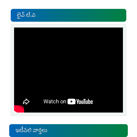
లైవ్ టి.వి
ఇటీవలి వార్తలు