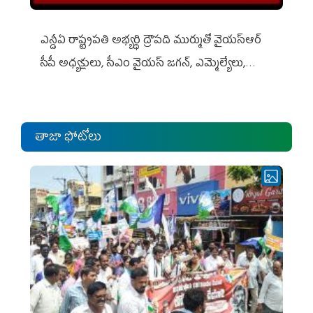
ఎన్డీఏ రాష్ట్ర‌ప‌తి అభ్య‌ర్థి ద్రౌప‌ది ముర్ముతో వైయ‌స్ఆర్
సీపీ అధ్య‌క్షులు, సీఎం వైయ‌స్ జ‌గ‌న్, ఎమ్మెల్యేలు,
ఎంపీల స‌మావేశం
తాజా ఫోటోలు