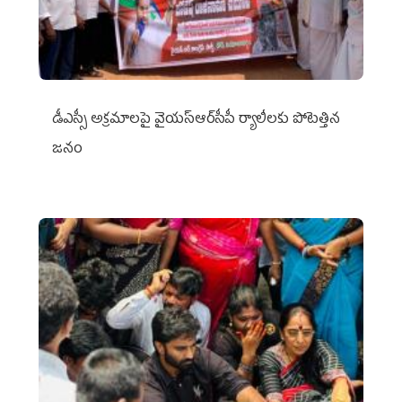
డీఎస్సీ అక్రమాలపై వైయ‌స్ఆర్‌సీపీ ర్యాలీలకు పోటెత్తిన
జనం