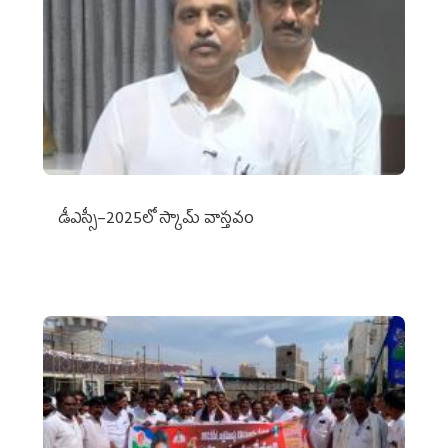
డీఎస్సీ–2025లో స్కామ్‌ వాస్తవం