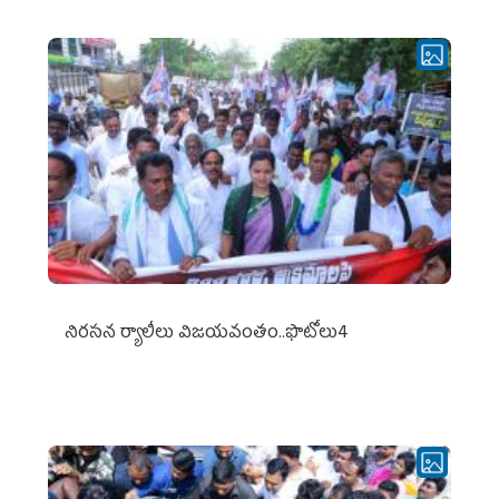
నిర‌స‌న ర్యాలీలు విజ‌య‌వంతం..ఫొటోలు4