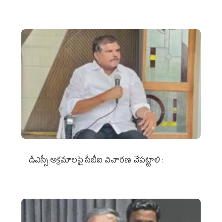
డిఎస్సీ అక్రమాలపై సీబీఐ విచారణ చేపట్టాలి :