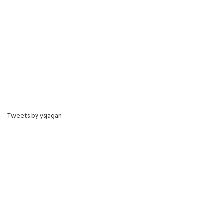
Tweets by ysjagan