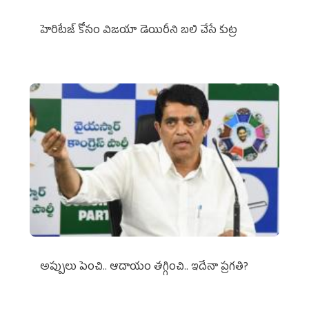
హెరిటేజ్ కోసం విజయా డెయిరీని బలి చేసే కుట్ర‌
అప్పులు పెంచి.. ఆదాయం తగ్గించి.. ఇదేనా ప్రగతి?