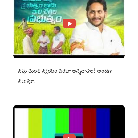
విత్తు నుంచి విక్రయం వరకూ అన్నదాతలకి అండగా
నిలుస్తూ..