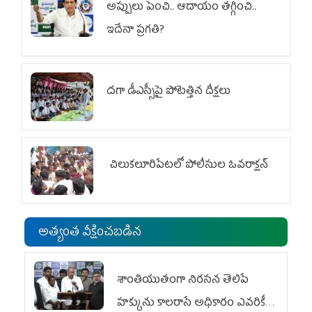
అప్పులు పెంచి.. ఆదాయం తగ్గించి..
ఇదేనా ప్రగతి?
దగా డీఎస్సీపై పోటెత్తిన దీక్షలు
చిలుక‌లూరిపేట‌లో పోలీసుల ఓవ‌రాక్ష‌న్‌
అత్యంత వీక్షించబడిన
శాంతియుతంగా నిరసన తెలిపే
హక్కును కాలరాసే అధికారం ఎవరికీ