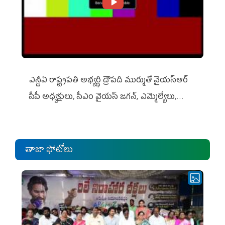
ఎన్డీఏ రాష్ట్ర‌ప‌తి అభ్య‌ర్థి ద్రౌప‌ది ముర్ముతో వైయ‌స్ఆర్
సీపీ అధ్య‌క్షులు, సీఎం వైయ‌స్ జ‌గ‌న్, ఎమ్మెల్యేలు,
ఎంపీల స‌మావేశం
తాజా ఫోటోలు