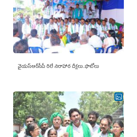
వైయ‌స్ఆర్‌సీపీ రిలే నిరాహార దీక్షలు..ఫొటోలు