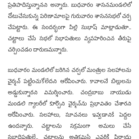
ప్రతిపాదిస్తున్నానని అన్నారు. బుధవారం శాసనమండలిలో
చోటుచేసుకున్న పరిణామాలపై గురువారం శాసనసభలో చర్చ
చేపట్టారు. ఈ సందర్భంగా పిల్లి సుభాష్‌ మాట్లాడుతూ..
చట్టాలు చేసే సభలో సభాపతులు వ్యవహరించిన తీరుపై
చర్చించడం దారుణమన్నారు.
బుధవారం మండలిలో జరిగిన చర్చలో మంత్రుల సలహాలను
చైర్మన్‌ పట్టించుకోలేదని ఆరోపించారు. కావాలనే బిల్లులను
అడ్డుకున్నారని విమర్శించారు. చంద్రబాబు నాయుడు
మండలి గ్యాలరీలో కూర్చొని చైర్మన్‌ను ప్రభావితం చేశారని
ఆరోపించారు. సలహాలు, సూచనలు ఇవ్వడానికే పెద్దల
ఉందన్నారు. చట్టాలను సక్రమంగా అమలు చేసే
సభాధిపతులే.. చట్టాలను అతిక్రమిస్తే ఎవరికి ఫిర్యాదు