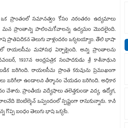
ఏదో ఒక ప్రాంతంలో సమానత్వం కోసం నిరంతరం ఉద్యమాలు
 మన ప్రాంతాన్ని పాలించుకోవాలన్న ఉద్యమం మొదలైంది.
 ప్రాతిపదికన తెలుగు వాళ్లందరం ఒక్కటయ్యాం. తొలి భాషా
. 1934లో రాయలసీమ మహాసభ ఏర్పాటైంది. అన్ని ప్రాంతాలను
బర్, 1937న ఆంధ్రపత్రిక సంపాదకుడు శ్రీ కాశీనాథుని
 ఒడంబడిక జరిగింది. రాయలసీమ ప్రాంత కరువును ప్రముఖంగా
ికి మేలు జరిగేలా ఉండాలని తీర్మానం చేయడం జరిగింది. అధికార
ం చేశారు. ప్రాంతీయ విద్యేషాలు తలెత్తకుండా విద్య, ఉద్యోగ,
నేది జెంటిల్మెన్ ఒప్పందంలో స్పష్టంగా రాసుకున్నారు. కానీ
న్న గొప్ప బంధం తెలుగు భాష ఒక్కటే.