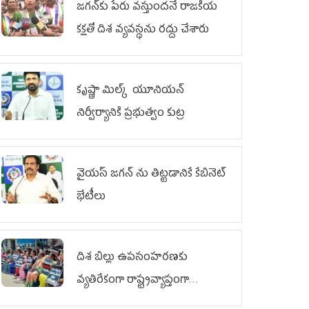
జగన్‌కు పేరు వస్తుందనే రాజకీయ
కక్షతో దిశ వ్య‌వ‌స్థ‌ను రద్దు చేశారు
కృష్ణా మిల్క్‌ యూనియన్‌
నిర్వీర్యానికి ప్రభుత్వం కుట్ర
వైయ‌స్ జగన్‌ ను తిట్టడానికే కేబినెట్‌
భేటీలు
దిశ బిల్లు ఉపసంహరణకు
వ్యతిరేకంగా రాష్ట్రవ్యాప్తంగా
వైయ‌స్ఆర్‌సీపీ మహిళా విభాగం