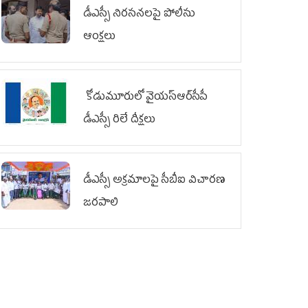
డీఎస్సీ నిరసనలపై పోలీసు
ఆంక్షలు
కోడుమూరులో వైయ‌స్ఆర్‌సీపీ
డీఎస్సీ రిలే దీక్షలు
డీఎస్సీ అక్రమాలపై సీబీఐ విచారణ
జరపాలి