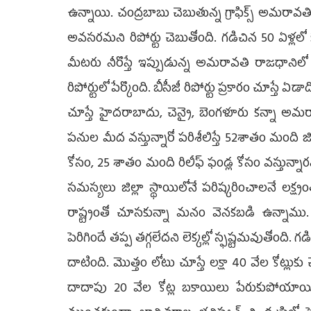
ఉన్నాయి. చంద్రబాబు చెబుతున్న గ్రాఫిక్స్ అమరావతి
అవసరమని రిపోర్టు చెబుతోంది. గడిచిన 50 ఏళ్లలో
మీటరు నీరొస్తే ఇప్పుడున్న అమరావతి రాజధాని
రిపోర్టులో పేర్కొంది. బీసీజీ రిపోర్టు ప్రకారం చూస్తే
చూస్తే హైదరాబాదు, చెన్నై, బెంగళూరు కన్నా 
పనుల మీద వస్తున్నారో పరిశీలిస్తే 52శాతం మంది జ
కోసం, 25 శాతం మంది రిలీఫ్ ఫండ్ల కోసం వస్తున్న
సమస్యలు జిల్లా స్థాయిలోనే పరిష్కరించాలనే లక్ష్
రాష్ట్రంతో చూసకున్నా మనం వెనకబడి ఉన్నామ
పెరిగిందే తప్ప తగ్గలేదని లెక్కల్లో స్ఫష్టమవుతోంది. గ
దాటింది. మొత్తం లోటు చూస్తే లక్షా 40 వేల కోట్లుకు చ
దాదాపు 20 వేల కోట్ల బకాయిలు పేరుకుపోయాయి. ఇ