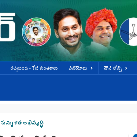
ర‌చ్చ‌బండ‌ - కోటి సంత‌కాలు
వీడియోలు
డౌన్ లోడ్స్
జ
. సమ్మిళిత అభివృద్ధి