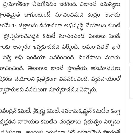
టీని ప్రామాణికంగా తీసుకోవడం జరిగింది. ఎలాంటి సమస్యలు
్రాంతమైతే బాగుంటుందో సూచించమని కేంద్రం ఆనాడు
్రకారమే 13 జిల్లాలను సమానంగా అభివృద్ధి చేయాలని కమిటీ
్ధికి ప్రోత్సహించవద్దని కమిటీ సూచించింది. పంటలు పండే
కు ఆస్కారం ఇవ్వకూడదని పేర్కొంది. అమరావతిలో భారీ
్ సర్వే ఆఫ్ ఇండియా వివరించింది. దీంతోపాటు మూడు
సూచించింది. తెలంగాణ లాంటి ప్రాంతీయ అసమానతలు
ీకరణ చేయాలని ప్రత్యేకంగా వివవరించింది. వ్యవసాయంలో
 వ్యాపారులకు వనరులుగా మార్చకూడదని చెప్పారు.
వీంద్రన్ కమిటీ, శ్రీకృష్ణ కమిటీ, శివరామకృష్ణన్ కమిటీల కన్నా
్యక్షతన నారాయణ కమిటీని చంద్రబాబు ప్రభుత్వం ఏర్పాటు