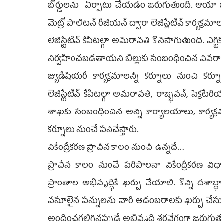
బోర్డులను ఏర్పాటు చేయడం జరుగుతుంది. ఆయా బోర
మెట్రో పాలిటన్ రీజియన్ ద్వారా లెజిస్లేటివ్ కార్యక్ర
లెజిస్టేటివ్ కేపిటల్గా అమరావతి కొనసాగుతుంది. ఎగ్జి
నిర్వహించబడతాయని బిల్లుకు సంబంధించిన వ
జ్యుడిషియరీ కార్యక్రమాలన్నీ కర్నూలు నుంచి కర
లెజిస్టేటివ్ కేపిటల్గా అమరావతి, రాజ్భవన్, సెక
శాఖకు సంబంధించిన అన్ని కార్యాలయాలు, కార్యక్రమ
కర్నూలు నుంచే పనిచేస్తారు.
వికేంద్రీకరణ ప్రాచీన కాలం నుంచీ ఉన్నదే…
ప్రాచీన కాలం నుంచే పరిపాలనా వికేంద్రీకరణ 
ప్రాంతాల అభివృద్ధికే ఖర్చు చేయాలి. కొన్ని దశా
వసూలైన పన్నులను వారి ఆడంబరాలకు ఖర్చు చేసుకు
అందించగలిగినప్పుడే అభివృద్ధి శరవేగంగా జరుగుత