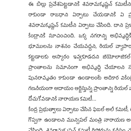
ఈ బిల్లు ప్రవేశపెట్టడానికి శివరామకృష్ణన్ కమి
రాకుండా రాజధాని ఏర్పాటు చేయడానికి ఏ ప
శివరామకృష్ణన్ కమిటీని ఏర్పాటు చేసింది. దాని ప
కేంద్రానికి సూచించింది. ఒక్క నగరాన్ని అభివృద
భూములను నాశనం చేయవద్దని, రియల్ వ్యాపారాల
కట్టడాలకు ఆస్కారం ఇవ్వకూడదని జియోలాజికల
ప్రాంతాలను సమానంగా అభివృద్ది చేయాలని 
పునరావృతం కాకుండా ఉండాలంటే అదికార వికేంద్ర
గణనీయంగా ఆదాయం ఆర్జిస్తున్న ప్రాంతాన్ని రియల్
దోచుకోవడానికే నారాయణ కమిటీ…
కేంద్ర ప్రభుత్వాలు ఏర్పాటు చేసిన ఫజల్ అలీ కమిటీ, ర
గొప్పగా ఉండాలని మున్సిపల్ మంత్రి నారాయణ అధ