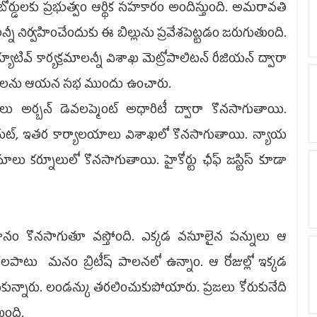
్డులకు ప్రభుత్వం ఆర్థిక సహకారం అందిస్తుంది. అమరావతి
మాలన్నీ నిర్వహించేందుకు ఈ బిల్లును ప్రవేశపెట్టడం జరుగుతుంది.
క్యూటివ్ కార్యక్రమాలన్నీ విశాఖ మెట్రోపాలిటన్ రీజియన్ ద్వారా
ివరాలను ఆయన సభ ముందు ఉంచారు.
్నూలు అర్బన్ డెవలప్మెంట్ అధారిటీ ద్వారా కొనసాగుతాయి.
్రటేరియట్, ఇతర కార్యాలయాలు విశాఖలో కొనసాగుతాయి. న్యాయ
ాలు కర్నూలులో కొనసాగుతాయి. హైకోర్టు ఛీఫ్ జస్టిస్ కూడా
విధానం కొనసాగుతూ వస్తోంది. ఎక్కడ వసూలైన పన్నులు ఆ
బ్ధాలపాటు మనం బ్రిటీష్ పాలనలో ఉన్నాం. ఆ రోజుల్లో ఇక్కడ
న్నారు. లండన్కు తరలించుకుపోయారు. ప్రజలు కోరుకునేది
ుంది.