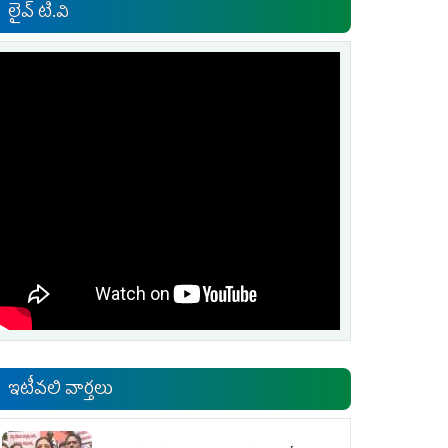
లైవ్ టి.వి
ఇటీవలి వార్తలు