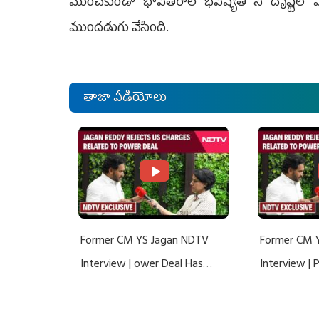
ముంచకుండా భావితరాల భవిష్యత్ ని దృష్టిలో పెట
ముందడుగు వేసింది.
తాజా వీడియోలు
Former CM YS Jagan NDTV
Former CM 
Interview | ower Deal Has
Interview |
Nothing To Do With Adani: YS
Nothing To 
Jagan Rejects US Charges
Jagan Rejec