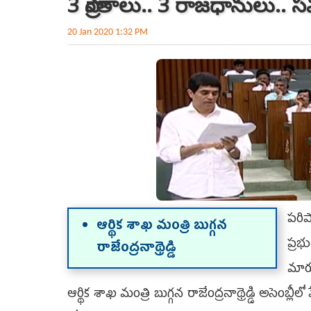
3 ప్రాంతాలు.. 3 రాజధానులు.. స
20 Jan 2020 1:32 PM
పరిప
ఆర్థిక శాఖ మంత్రి బుగ్గన
ప్రభ
రాజేంద్రనాథ్రెడ్డి
మార్
ఆర్థిక శాఖ మంత్రి బుగ్గన రాజేంద్రనాథ్రెడ్డి అసెంబ్లీలో ప