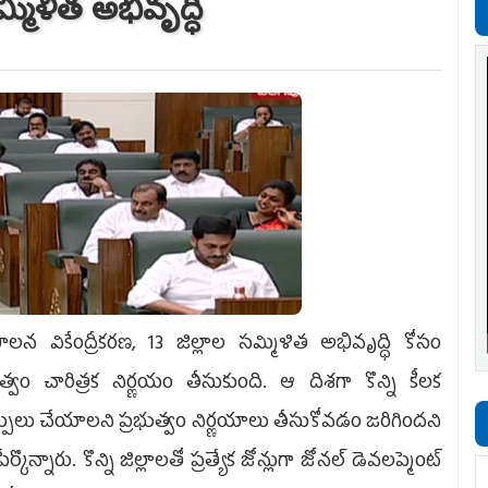
మ్మిళిత అభివృద్ధి
ాలన వికేంద్రీకరణ, 13 జిల్లాల సమ్మిళిత అభివృద్ధి కోసం
ుత్వం చారిత్రక నిర్ణయం తీసుకుంది. ఆ దిశగా కొన్ని కీలక
పులు చేయాలని ప్రభుత్వం నిర్ణయాలు తీసుకోవడం జరిగిందని
ేర్కొన్నారు. కొన్ని జిల్లాలతో ప్రత్యేక జోన్లుగా జోనల్ డెవలప్మెంట్