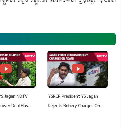
్టుకుని సరైన నిర్ణయం తీసుకోవాలని ప్రభుత్వం భావించి
YS Jagan NDTV
YSRCP President YS Jagan
 Power Deal Has
Rejects Bribery Charges On
Do With Adani: YS
Adani, Threatens Defamation
ts US Charges
Suit Against Media Groups