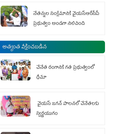
ఆందోళనలు
నేతన్నల సంక్షేమానికి వైయ‌స్ఆర్‌సీపీ
ప్రభుత్వం అండగా నిలిచింది
అత్యంత వీక్షించబడిన
చేనేత రంగానికి గత ప్రభుత్వంలో
ధీమా
వైయ‌స్ జగన్ పాలనలో చేనేతలకు
స్వర్ణయుగం