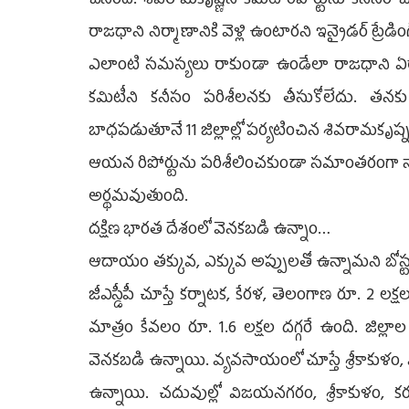
చేసింది. శివరామకృష్ణన్ కమిటీ రిపోర్టును కనీసం
రాజధాని నిర్మాణానికి వెళ్లి ఉంటారని ఇన్సైడర్ ట్రే
ఎలాంటి సమస్యలు రాకుండా ఉండేలా రాజధాని ఏర్పా
కమిటీని కనీసం పరిశీలనకు తీసుకోలేదు. తనకు అ
బాధపడుతూనే 11 జిల్లాల్లో పర్యటించిన శివరామకృ
ఆయన రిపోర్టును పరిశీలించకుండా సమాంతరంగా నార
అర్థమవుతుంది.
దక్షిణ భారత దేశంలో వెనకబడి ఉన్నాం…
ఆదాయం తక్కువ, ఎక్కువ అప్పులతో ఉన్నామని బోస్టన్ కన్
జీఎస్డీపీ చూస్తే కర్నాటక, కేరళ, తెలంగాణ రూ. 2 
మాత్రం కేవలం రూ. 1.6 లక్షల దగ్గరే ఉంది. జిల్లాల
వెనకబడి ఉన్నాయి. వ్యవసాయంలో చూస్తే శ్రీకాకుళ
ఉన్నాయి. చదువుల్లో విజయనగరం, శ్రీకాకుళం, క