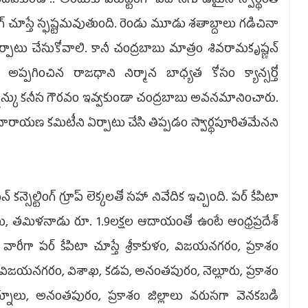
 చదవకుండా.. అందుకు విరుద్టంగా ఏదో నిగూడమైన స్వార్థంతో
డింగ్ చూస్తే స్ఫష్టమవుతుంది. రెండు మూడు శతాబ్దాలు గడిచినా
టు చేసుకోవాలి. కానీ చంద్రబాబు మాత్రం శివరామకృష్ణన్
ప్పగించిన రాజధాని నిర్మాన బాధ్యత కోసం క్యాన్సర్తో
ష్నన్కు కనీస గౌరవం ఇవ్వకుండా చంద్రబాబు అవనమానించారు.
ాయణ కమిటీని ఏర్పాటు చేసి తిప్పడం స్వార్థపూరితమేనని
సెల్టింగ్ గ్రూప్ లెక్కలతో సహా నివేదిక ఇచ్చింది. పర్ కేపిటా
లక్షలు, తమిళనాడు రూ. 1.9లక్షల ఆదాయంతో ఉంటే ఆంధ్రప్రదేశ్
 వారీగా పర్ కేపిటా చూస్తే శ్రీకాకుళం, విజయనగరం, ప్రకాశం
ం, విజయనగరం, విశాఖ, కడప, అనంతపురం, నెల్లూరు, ప్రకాశం
ర్నూలు, అనంతపురం, ప్రకాశం జిల్లాలు వరుసగా వెనకబడి