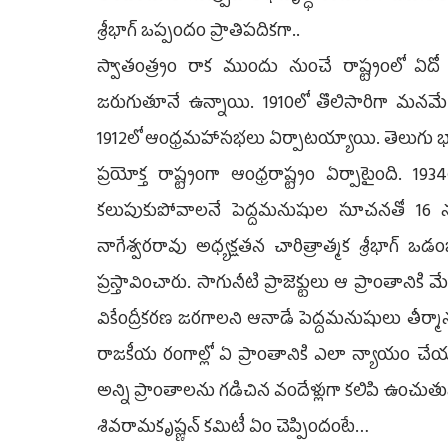
శ్రీభాగ్ ఒప్పందం ప్రాతిపదికగా..
స్వాతంత్ర్యం రాక ముందు నుంచే రాష్ట్రంలో 
జరుగుతూనే ఉన్నాయి. 1910లో తొలిసారిగా మనమే
1912లో ఆంధ్రమహాసభలు ఏర్పాటయ్యాయి. తెలుగు భాష
ప్రయోక్త రాష్ట్రంగా ఆంధ్రరాష్ట్రం ఏర్పాటైంది
కలుపుకుపోవాలనే పెద్దమనుషుల సూచనతో 16 నవం
నాగేశ్వరరావు అధ్యక్షతన చారిత్రాత్మక శ్రీభాగ్
ప్రస్తావించారు. సాగునీటి ప్రాజెక్టులు ఆ ప్రాంతాన
వికేంద్రీకరణ జరగాలని ఆనాడే పెద్దమనుషులు తీర్మాన
రాజకీయ రంగాల్లో ఏ ప్రాంతానికి ఎలా న్యాయం చేయాల
అన్ని ప్రాంతాలను గడిచిన వందేళ్లుగా కలిపి ఉంచుతు
శివరామకృష్ణన్ కమిటీ ఏం చెప్పిందంటే…