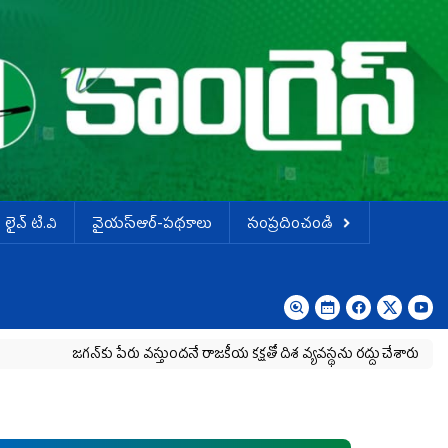
లైవ్ టి.వి
వైయస్ఆర్-పథకాలు
సంప్రదించండి
గన్‌కు పేరు వస్తుందనే రాజకీయ కక్షతో దిశ వ్య‌వ‌స్థ‌ను రద్దు చేశారు
కృష్ణా మిల్క