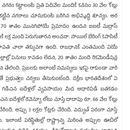
 నగరం కట్టాలంటే ప్రతి పదివేల మందికి కనీసం 30 వేల కోట్లు
 కట్టిన నగరాలు చూసుకుంటే జరిగిన అభివృద్ధి శూన్యం. అర
లో 70 శాతం మునిగిపోయే ప్రమాదం ఉందని ఐఐటీ మద్రాస్
 ఏడాదికి లక్ష మంది పెరుగుతారని అంచనా. సాయిల్ బేరింగ్ కెపాసిటీ
అమరావతి చాలా తక్కువగా ఉంది. రాజధానికి ఎంతమంది ఏయే
ిల్లాల్లో పనులు కావడం లేదని, 20 శాతం మంది రికమెండీషన్ల
ారని తేలింది. ప్రజలకు అలాంటి సమస్యలు ఇకపై రాకుండా వారి
యంతో ప్రభుత్వం చర్యలు తీసుకుంట్ంది. దక్షిణ భారతదేశంలో ఏ
ు. గడిచిన ఐదేళ్లలో వ్యవసాయం మీద ఆధారపడి బతకడం
డిచిన ఐదేళ్లలో రెవెన్యూ లోటు చూస్తే దాదాపు రూ. 66 వేల కోట్లు
ేరింది. అప్పు 3 లక్షల కోట్లకు చేరింది. విద్యుత్ పరంగా చూస్తే
లాంటి పరిస్థితుల్లో రాష్ట్రాన్ని మరింత అప్పుల ఊబిలో