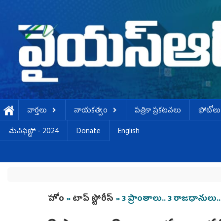
Skip to main content
వార్తలు
నాయకత్వం
పత్రికా ప్రకటనలు
ఫోటోలు
మేనిఫెస్టో - 2024
Donate
English
You are here
హోం
»
టాప్ స్టోరీస్
» 3 ప్రాంతాలు.. 3 రాజధానులు.