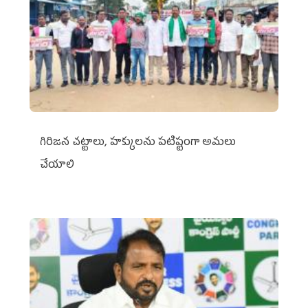
గిరిజన చట్టాలు, హక్కులను పటిష్టంగా అమలు
చేయాలి