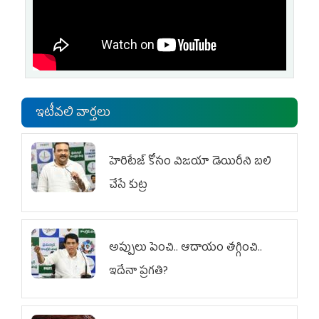
ఇటీవలి వార్తలు
హెరిటేజ్ కోసం విజయా డెయిరీని బలి
చేసే కుట్ర‌
అప్పులు పెంచి.. ఆదాయం తగ్గించి..
ఇదేనా ప్రగతి?