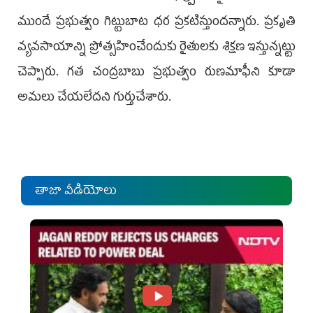
ముందే ప్రభుత్వం గిట్టుబాట ధర ప్రకటిస్తుందన్నారు. ప్రకృతి
వ్యవసాయాన్ని ప్రోత్సహించేందుకు రైతులకు శిక్షణ ఇస్తున్నట్టు
చెప్పారు. గత చంద్రబాబు ప్రభుత్వం రుణమాఫీని కూడా
అమలు చేయలేదని గుర్తుచేశారు.
తాజా వీడియోలు