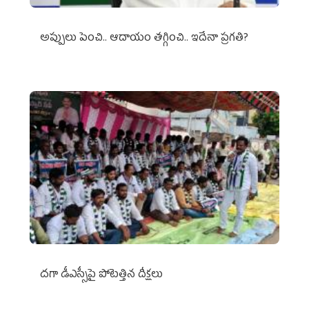
అప్పులు పెంచి.. ఆదాయం తగ్గించి.. ఇదేనా ప్రగతి?
దగా డీఎస్సీపై పోటెత్తిన దీక్షలు