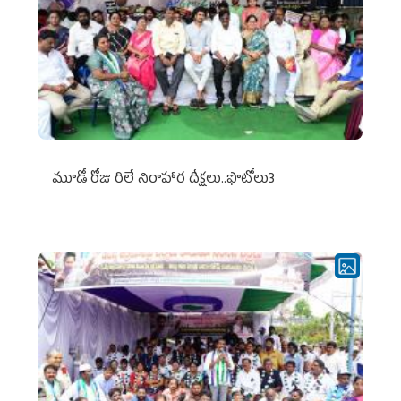
మూడో రోజు రిలే నిరాహార దీక్షలు..ఫొటోలు3