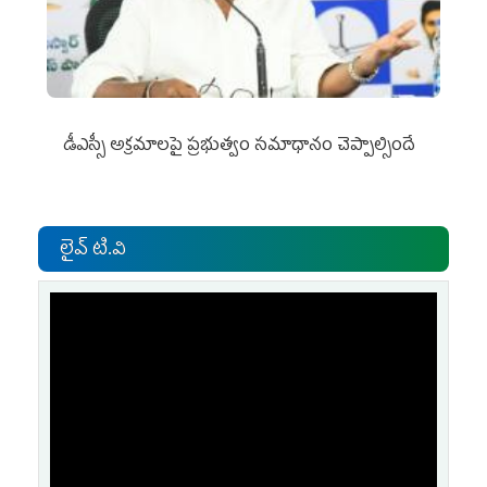
డీఎస్సీ అక్రమాలపై ప్రభుత్వం సమాధానం చెప్పాల్సిందే
లైవ్ టి.వి