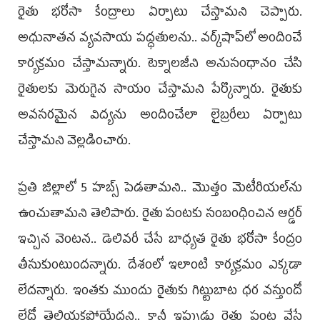
రైతు భరోసా కేంద్రాలు ఏర్పాటు చేస్తామని చెప్పారు.
అధునాతన వ్యవసాయ పద్ధతులను.. వర్క్‌షాప్‌లో అందించే
కార్యక్రమం చేస్తామన్నారు. టెక్నాలజీని అనుసంధానం చేసి
రైతులకు మెరుగైన సాయం చేస్తామని పేర్కొన్నారు. రైతుకు
అవసరమైన విద్యను అందించేలా లైబ్రరీలు ఏర్పాటు
చేస్తామని వెల్లడించారు.
ప్రతి జిల్లాలో 5 హబ్స్‌ పెడతామని.. మొత్తం మెటీరియల్‌ను
ఉంచుతామని తెలిపారు. రైతు పంటకు సంబంధించిన ఆర్డర్‌
ఇచ్చిన వెంటన.. డెలివరీ చేసే బాధ్యత రైతు భరోసా కేంద్రం
తీసుకుంటుందన్నారు. దేశంలో ఇలాంటి కార్యక్రమం ఎక్కడా
లేదన్నారు. ఇంతకు ముందు రైతుకు గిట్టుబాట ధర వస్తుందో
లేదో తెలియకపోయేదని.. కానీ ఇప్పుడు రైతు పంట వేసే