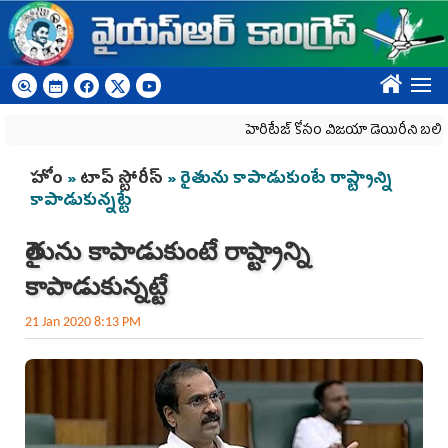
Skip to main content
????
హెరిటేజ్ కోసం విజయా డెయిరీని బలి చేసే కుట్ర
You are here
హోం
»
టాప్ స్టోరీస్
» రైతును కాపాడుకుంటే రాష్ట్రాన్ని
కాపాడుకున్నట్టే
రైతును కాపాడుకుంటే రాష్ట్రాన్ని
కాపాడుకున్నట్టే
21 Jan 2020 8:13 PM