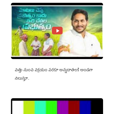
విత్తు నుంచి విక్రయం వరకూ అన్నదాతలకి అండగా
నిలుస్తూ..