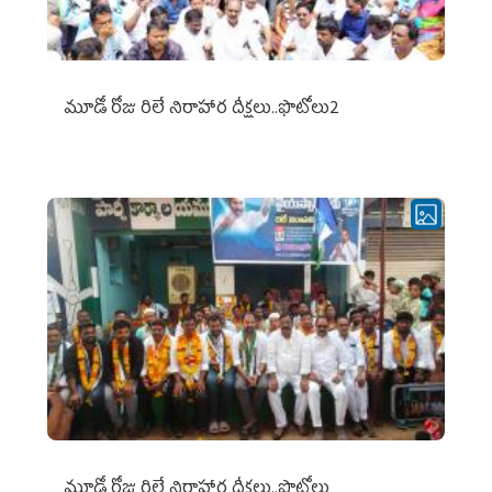
మూడో రోజు రిలే నిరాహార దీక్షలు..ఫొటోలు2
మూడో రోజు రిలే నిరాహార దీక్షలు..ఫొటోలు