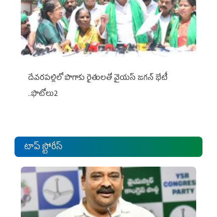
దేవరపల్లిలో పొగాకు రైతులతో వైయస్ జగన్ భేటీ
..ఫొటోలు2
టాప్ స్టోరీస్