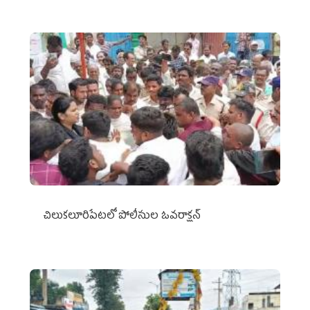
చిలుక‌లూరిపేట‌లో పోలీసుల ఓవ‌రాక్ష‌న్‌