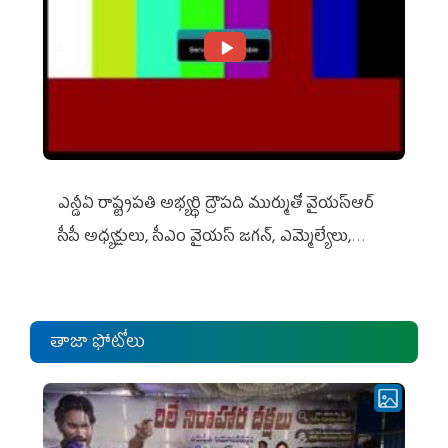
ఎన్డీఏ రాష్ట్ర‌ప‌తి అభ్య‌ర్థి ద్రౌప‌ది ముర్ముతో వైయ‌స్ఆర్
సీపీ అధ్య‌క్షులు, సీఎం వైయ‌స్ జ‌గ‌న్, ఎమ్మెల్యేలు,
ఎంపీల స‌మావేశం
తాజా ఫోటోలు