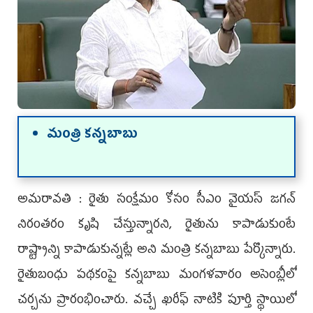
మంత్రి కన్నబాబు
అమరావతి : రైతు సంక్షేమం కోసం సీఎం వైయస్‌ జగన్‌
నిరంతరం కృషి​ చేస్తున్నారని, రైతును కాపాడుకుంటే
రాష్ట్రాన్ని కాపాడుకున్నట్లే అని మంత్రి కన్నబాబు పేర్కొన్నారు.
రైతుబంధు పథకంపై కన్నబాబు మంగళవారం అసెంబ్లీలో
చర్చను ప్రారంభించారు. వచ్చే ఖరీఫ్‌ నాటికి పూర్తి స్థాయిలో