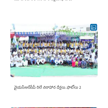
వైయ‌స్ఆర్‌సీపీ రిలే నిరాహార దీక్షలు..ఫొటోలు 2