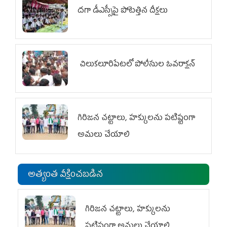
దగా డీఎస్సీపై పోటెత్తిన దీక్షలు
చిలుక‌లూరిపేట‌లో పోలీసుల ఓవ‌రాక్ష‌న్‌
గిరిజన చట్టాలు, హక్కులను పటిష్టంగా
అమలు చేయాలి
అత్యంత వీక్షించబడిన
గిరిజన చట్టాలు, హక్కులను
పటిష్టంగా అమలు చేయాలి