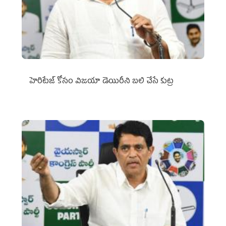
హెరిటేజ్ కోసం విజయా డెయిరీని బలి చేసే కుట్ర‌