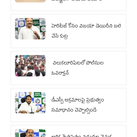
హెరిటేజ్ కోసం విజయా డెయిరీని బలి
చేసే కుట్ర‌
చిలుక‌లూరిపేట‌లో పోలీసుల
ఓవ‌రాక్ష‌న్‌
డీఎస్సీ అక్రమాలపై ప్రభుత్వం
సమాధానం చెప్పాల్సిందే