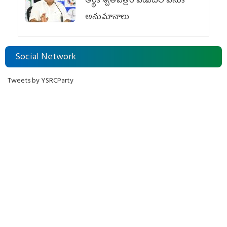
ఆర్థిక శ్వేతపత్రం విడుదల వెనుక
అనుమానాలు
Social Network
Tweets by YSRCParty