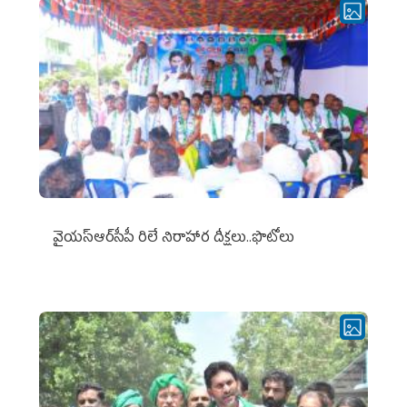
వైయ‌స్ఆర్‌సీపీ రిలే నిరాహార దీక్షలు..ఫొటోలు