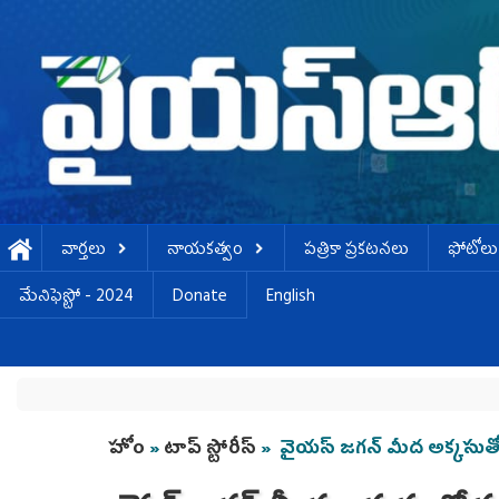
Skip to main content
వార్తలు
నాయకత్వం
పత్రికా ప్రకటనలు
ఫోటోలు
మేనిఫెస్టో - 2024
Donate
English
You are here
హోం
»
టాప్ స్టోరీస్
» వైయస్ జగన్ మీద అక్కసుతో ప్