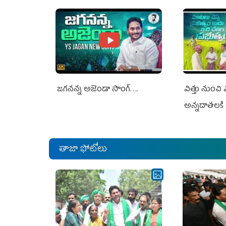
Jagan Rejects US Charges
Jagan Rejec
జగనన్న అజెండా సాంగ్….
విత్తు నుంచి
అన్నదాతలకి 
తాజా ఫోటోలు