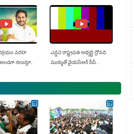
ts US Charges
Suit Against Media Groups
 విక్రయం వరకూ
ఎన్డీఏ రాష్ట్ర‌ప‌తి అభ్య‌ర్థి ద్రౌప‌ది
అండగా నిలుస్తూ..
ముర్ముతో వైయ‌స్ఆర్ సీపీ
అధ్య‌క్షులు, సీఎం వైయ‌స్ జ‌గ‌న్,
ఎమ్మెల్యేలు, ఎంపీల స‌మావేశం