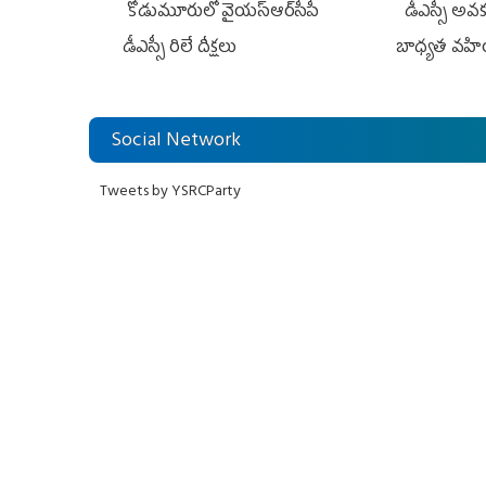
కోడుమూరులో వైయ‌స్ఆర్‌సీపీ
డీఎస్సీ అవక
డీఎస్సీ రిలే దీక్షలు
బాధ్యత వహి
Social Network
Tweets by YSRCParty