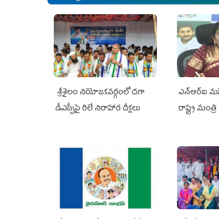
శ్రీశైలం నియోజకవర్గంలో దగా
ఎన్‌ఆర్‌ఐ మ
డీఎస్సీపై రిలే నిరాహార దీక్షలు
రాష్ట్ర మంత్రి