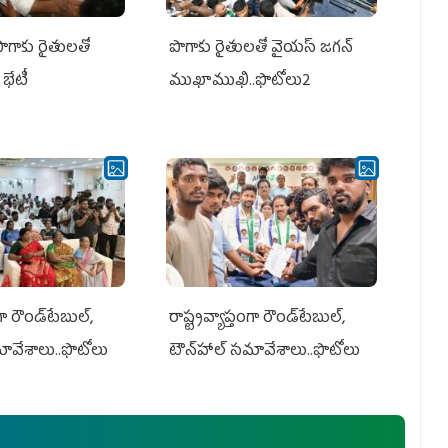
పొగాకు రైతులతో
పొగాకు రైతుల‌తో వైయ‌స్ జ‌గ‌న్
భేటీ
ముఖాముఖి..ఫొటోలు2
గా రౌండ్‌టేబుల్‌,
రాష్ట్రవ్యాప్తంగా రౌండ్‌టేబుల్‌,
మావేశాలు..ఫొటోలు
టౌన్‌హాల్‌ సమావేశాలు..ఫొటోలు