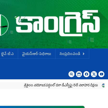
లైవ్ టి.వి
వైయస్ఆర్-పథకాలు
సంప్రదించండి
శ్రీశైలం నియోజకవర్గంలో దగా డీఎస్సీపై రిలే నిరాహార దీక్షలు
ఎన్‌ఆర్‌ఐ మహి