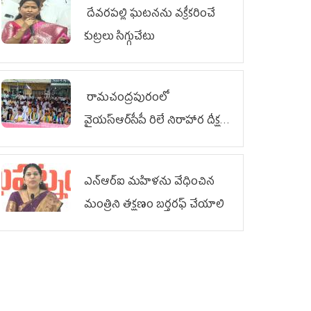
దేవరపల్లి ఘటనను వక్రీకరించే
కుట్రలు సిగ్గుచేటు
రామచంద్రపురంలో
వైయ‌స్ఆర్‌సీపీ రిలే నిరాహార దీక్షలు
ఎన్ఆర్ఐ మహిళను వేధించిన
మంత్రిని త‌క్ష‌ణం బ‌ర్త‌ర‌ఫ్ చేయాలి