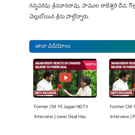
గన్నవరపు శ్రీనివాసరావు, పాముల రాజేశ్వరి దేవి, గొల్
చెల్లుబోయిన శ్రీను పాల్గొన్నారు.
తాజా వీడియోలు
Former CM YS Jagan NDTV
Former CM 
Interview | ower Deal Has
Interview |
Nothing To Do With Adani: YS
Nothing To 