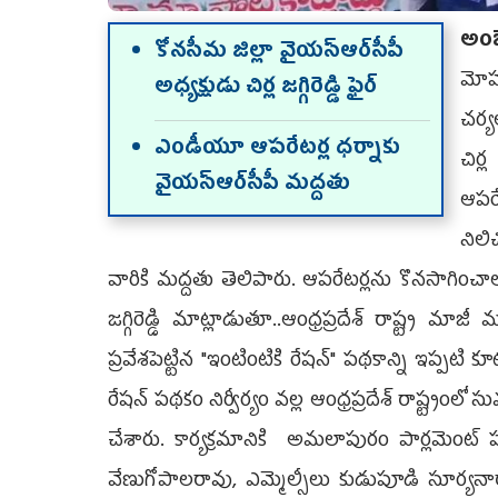
అంబే
కోన‌సీమ జిల్లా వైయ‌స్ఆర్‌సీపీ
మోహ‌న
అధ్య‌క్షుడు చిర్ల జ‌గ్గిరెడ్డి ఫైర్‌
చ‌ర్య
ఎండీయూ ఆప‌రేట‌ర్ల ధ‌ర్నాకు
చిర్
వైయ‌స్ఆర్‌సీపీ మ‌ద్ద‌తు
ఆపరేట
నిలిచ
వారికి మద్దతు తెలిపారు. ఆప‌రేట‌ర్లను కొన‌సాగించాల‌న
జ‌గ్గిరెడ్డి మాట్లాడుతూ..ఆంధ్రప్రదేశ్ రాష్ట్ర మా
ప్రవేశపెట్టిన "ఇంటింటికి రేషన్" పథకాన్ని ఇప్పటి కూ
రేషన్ పథకం నిర్వీర్యం వల్ల ఆంధ్రప్రదేశ్ రాష్ట్రంలో
చేశారు. కార్యక్రమానికి అమలాపురం పార్ల‌మెంట్‌ పర
వేణుగోపాలరావు, ఎమ్మెల్సీలు కుడుపూడి సూర్యనా