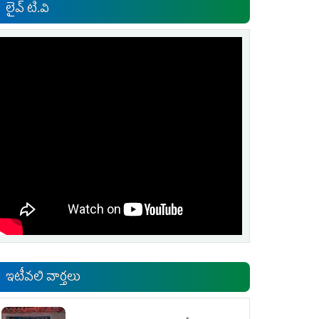
లైవ్ టి.వి
ఇటీవలి వార్తలు