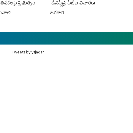
తవకలపై ప్రభుత్వం
డీఎస్సీపై సీబీఐ విచారణ
ంచాలి
జరగాలి..
Tweets by ysjagan