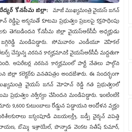
ద్క‌ర్ కోన‌సీమ జిల్లా:
మాజీ ముఖ్య‌మంత్రి వైయ‌స్ జ‌గ‌న్
్ రెడ్డిపై అక్క‌సుతో కూట‌మి ప్ర‌భుత్వం ప్ర‌జ‌ల‌పై క‌క్ష‌సాధింపు
‌ల‌కు తెగ‌బ‌డింద‌ని కోన‌సీమ జిల్లా వైయ‌స్ఆర్‌సీపీ అధ్య‌క్షుడు
ల జ‌గ్గిరెడ్డి మండిప‌డ్డారు. సోమ‌వారం ఎండీయూ వెహికల్
ర్స్ చేస్తున్న నిరసన కార్యక్రమానికి వైయ‌స్ఆర్‌సీపీ మ‌ద్ద‌తుగా
ింది. ఆప‌రేట‌ర్ల నిర‌స‌న కార్య‌క్ర‌మంలో పార్టీ నేత‌లు పాల్గొని
ి జిల్లా క‌లెక్ట‌ర్‌కు విన‌తిప‌త్రం అంద‌జేశారు. ఈ సంద‌ర్భంగా
జీ ముఖ్యమంత్రి వైయస్ జగన్ మోహ‌న్ రెడ్డి గ‌త‌ ప్రభుత్వంలో
టమి ప్రభుత్వం నిర్వీర్యం చేసింద‌ని మండిప‌డ్డారు. ఇంటింటికి
 సుమారు 9,600 కుటుంబాలు రోడ్డున పడ్డాయ‌ని ఆందోళ‌న వ్య‌క్తం
ిశీలకురాలు జక్కంపూడి విజయలక్ష్మి, జడ్పీ చైర్మన్ విపత్తి
రాయణ, బొమ్మి ఇశ్రాయేల్, పొన్నాడ వెంకట సతీష్ కుమార్,