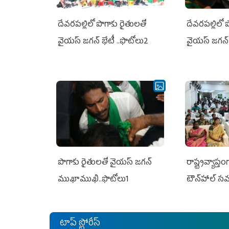
దేవరపల్లిలో పొగాకు రైతులతో
దేవరపల్లిలో 
వైయస్ జగన్ భేటీ ..ఫొటోలు2
వైయస్ జగన్ 
పొగాకు రైతుల‌తో వైయ‌స్ జ‌గ‌న్
రాష్ట్రవ్యాప్తం
ముఖాముఖి..ఫొటోలు1
టౌన్‌హాల్‌ స
టాప్ స్టోరీస్