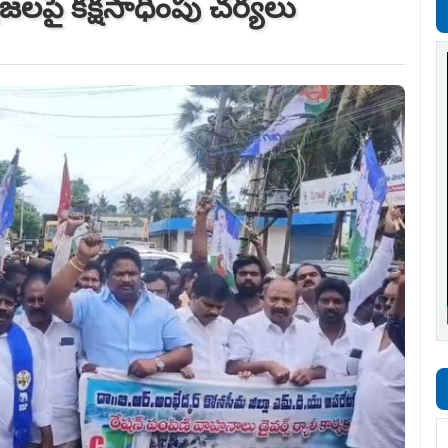
లపై క‌క్ష‌సాధింపు చ‌ర్య‌లు