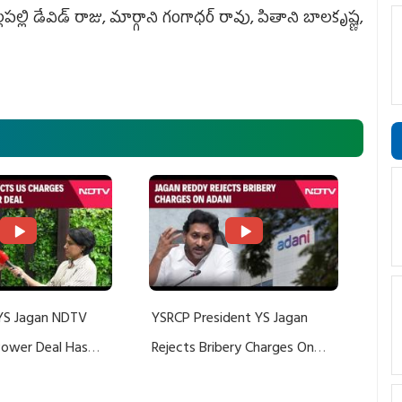
లపల్లి డేవిడ్ రాజు, మార్గాని గంగాధర్ రావు, పితాని బాలకృష్ణ,
YS Jagan NDTV
YSRCP President YS Jagan
 Power Deal Has
Rejects Bribery Charges On
Do With Adani: YS
Adani, Threatens Defamation