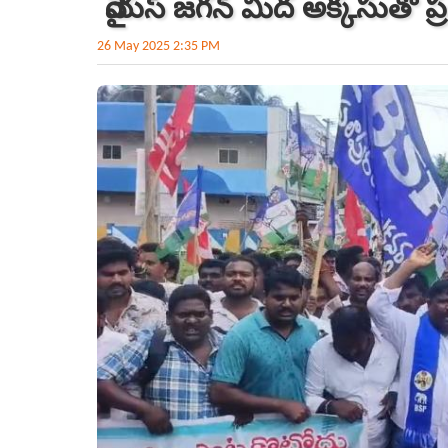
వైయస్ జగన్ మీద అక్కసుతో ప్రజ
26 May 2025 2:35 PM