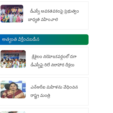
డీఎస్సీ అవకతవకలపై ప్రభుత్వం
బాధ్యత వహించాలి
అత్యంత వీక్షించబడిన
శ్రీశైలం నియోజకవర్గంలో దగా
డీఎస్సీపై రిలే నిరాహార దీక్షలు
ఎన్‌ఆర్‌ఐ మహిళను వేధించిన
రాష్ట్ర మంత్రి