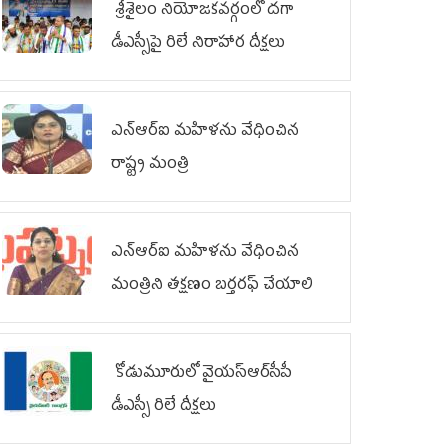
శ్రీశైలం నియోజకవర్గంలో దగా
డీఎస్సీపై రిలే నిరాహార దీక్షలు
ఎన్‌ఆర్‌ఐ మహిళను వేధించిన
రాష్ట్ర మంత్రి
ఎన్ఆర్ఐ మహిళను వేధించిన
మంత్రిని త‌క్ష‌ణం బ‌ర్త‌ర‌ఫ్ చేయాలి
కోడుమూరులో వైయ‌స్ఆర్‌సీపీ
డీఎస్సీ రిలే దీక్షలు