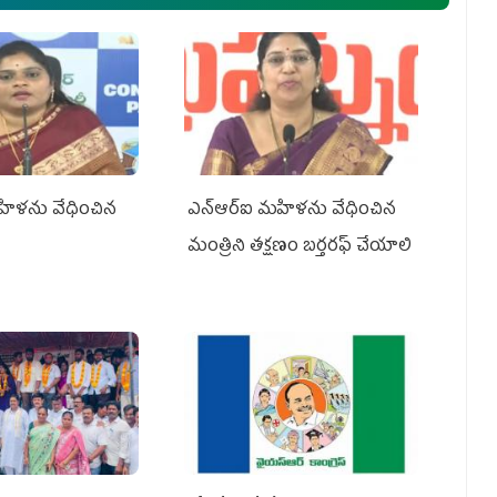
హిళను వేధించిన
ఎన్ఆర్ఐ మహిళను వేధించిన
మంత్రిని త‌క్ష‌ణం బ‌ర్త‌ర‌ఫ్ చేయాలి