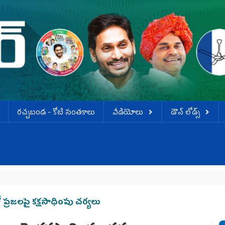
ర‌చ్చ‌బండ‌ - కోటి సంత‌కాలు
వీడియోలు
డౌన్ లోడ్స్
రజలపై క‌క్ష‌సాధింపు చ‌ర్య‌లు