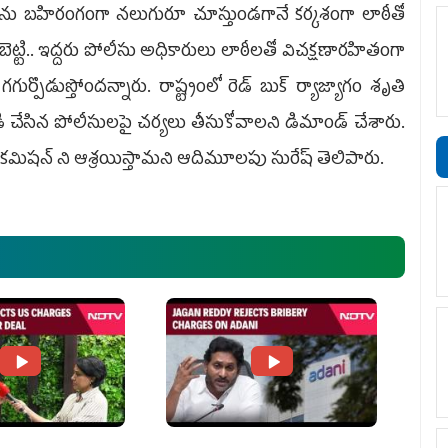
ను బహిరంగంగా నలుగురూ చూస్తుండగానే కర్కశంగా లాఠీతో
్చోబెట్టి.. ఇద్దరు పోలీసు అధికారులు లాఠీలతో విచక్షణారహితంగా
ుర్పొడుస్తోంద‌న్నారు. రాష్ట్రంలో రెడ్ బుక్ ర్యాజ్యాగం శృతి
చేసిన పోలీసుల‌పై చర్యలు తీసుకోవాల‌ని డిమాండ్ చేశారు.
షన్ ని ఆశ్రయిస్తామ‌ని ఆదిమూల‌పు సురేష్ తెలిపారు.