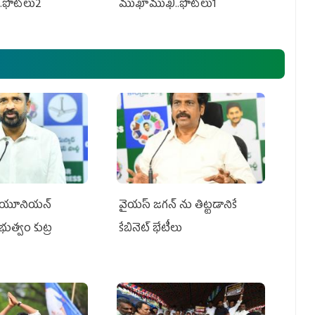
.ఫొటోలు2
ముఖాముఖి..ఫొటోలు1
్‌ యూనియన్‌
వైయ‌స్ జగన్‌ ను తిట్టడానికే
ప్రభుత్వం కుట్ర
కేబినెట్‌ భేటీలు