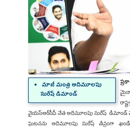
ప్ర
మాజీ మంత్రి ఆదిమూలపు
మైనా
సురేష్ డిమాండ్‌
రాష్
వైయ‌స్ఆర్‌సీపీ నేత ఆదిమూల‌పు సురేష్ డిమాండ్ చేశా
ఘ‌ట‌న‌ను ఆదిమూల‌పు సురేష్ తీవ్రంగా ఖ