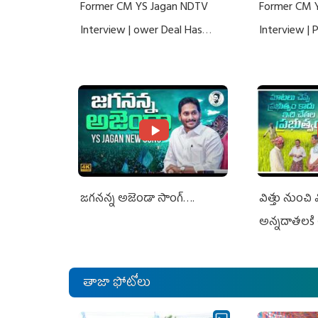
Former CM YS Jagan NDTV
Former CM 
Interview | ower Deal Has
Interview |
Nothing To Do With Adani: YS
Nothing To 
Jagan Rejects US Charges
Jagan Rejec
జగనన్న అజెండా సాంగ్….
విత్తు నుంచి
అన్నదాతలకి 
తాజా ఫోటోలు