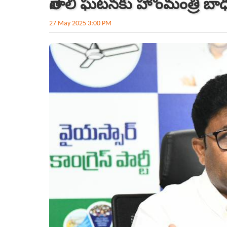
తెనాలి ఘటనకు హోంమంత్రి బా
27 May 2025 3:00 PM