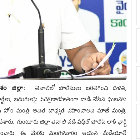
‌కాశం జిల్లా:
తెనాలిలో పోలీసులు బరితెగించి దళిత,
ర్టీలు, బడుగులపై విచ‌క్ష‌ణార‌హితంగా దాడి చేసిన ఘ‌ట‌న‌కు
ట్ర హోం మంత్రి అనిత బాధ్య‌త వ‌హించాల‌ని మాజీ మంత్రి,
రు. గుంటూరు జిల్లా తెనాలి నడి వీధిలో పోలీస్‌ లాఠీ ఛార్జీ
ండించారు. ఈ మేర‌కు మంగ‌ళ‌వారం ఆయ‌న మీడియాతో