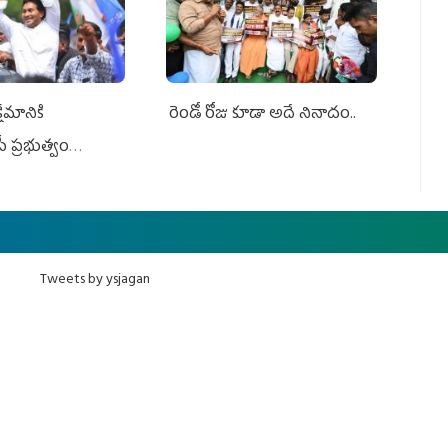
ేమానికి
రెండో రోజు కూడా అదే నినాదం..
ీ ప్రభుత్వం
ింది
Tweets by ysjagan