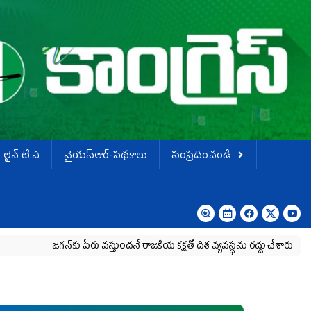
లైవ్ టి.వి
వైయస్ఆర్-పథకాలు
సంప్రదించండి
గన్‌కు పేరు వస్తుందనే రాజకీయ కక్షతో దిశ వ్య‌వ‌స్థ‌ను రద్దు చేశారు
కృష్ణా మిల్క