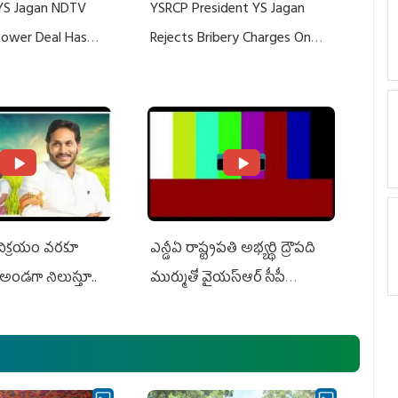
YS Jagan NDTV
YSRCP President YS Jagan
 Power Deal Has
Rejects Bribery Charges On
Do With Adani: YS
Adani, Threatens Defamation
ts US Charges
Suit Against Media Groups
 విక్రయం వరకూ
ఎన్డీఏ రాష్ట్ర‌ప‌తి అభ్య‌ర్థి ద్రౌప‌ది
అండగా నిలుస్తూ..
ముర్ముతో వైయ‌స్ఆర్ సీపీ
అధ్య‌క్షులు, సీఎం వైయ‌స్ జ‌గ‌న్,
ఎమ్మెల్యేలు, ఎంపీల స‌మావేశం