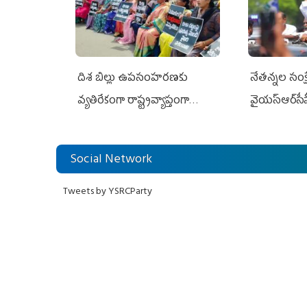
దిశ బిల్లు ఉపసంహరణకు
నేతన్నల సంక్ష
వ్యతిరేకంగా రాష్ట్రవ్యాప్తంగా
వైయ‌స్ఆర్‌సీప
వైయ‌స్ఆర్‌సీపీ మహిళా విభాగం
అండగా నిలిచ
ఆందోళనలు
Social Network
Tweets by YSRCParty