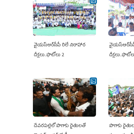
వైయ‌స్ఆర్‌సీపీ రిలే నిరాహార
వైయ‌స్ఆర్‌సీ
దీక్షలు..ఫొటోలు 2
దీక్షలు..ఫొటో
దేవరపల్లిలో పొగాకు రైతులతో
పొగాకు రైతుల‌