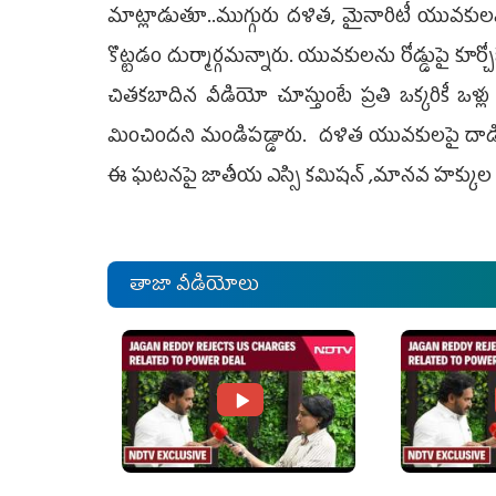
మాట్లాడుతూ..ముగ్గురు దళిత, మైనారిటీ యువకుల
కొట్ట‌డం దుర్మార్గ‌మ‌న్నారు. యువకులను రోడ్డుపై కూర
చితకబాదిన వీడియో చూస్తుంటే ప్రతి ఒక్కరికీ ఒళ్లు గగ
మించింద‌ని మండిప‌డ్డారు. దళిత యువకులపై దాడి 
ఈ ఘటనపై జాతీయ ఎస్సి కమిషన్ ,మానవ హక్కుల కమి
తాజా వీడియోలు