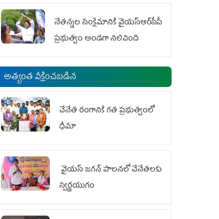
ఆందోళనలు
నేతన్నల సంక్షేమానికి వైయ‌స్ఆర్‌సీపీ
ప్రభుత్వం అండగా నిలిచింది
అత్యంత వీక్షించబడిన
చేనేత రంగానికి గత ప్రభుత్వంలో
ధీమా
వైయ‌స్ జగన్ పాలనలో చేనేతలకు
స్వర్ణయుగం