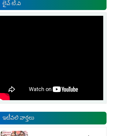
లైవ్ టి.వి
ఇటీవలి వార్తలు