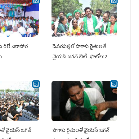
పీ రిలే నిరాహార
దేవరపల్లిలో పొగాకు రైతులతో
లు
వైయస్ జగన్ భేటీ ..ఫొటోలు2
తో వైయ‌స్ జ‌గ‌న్
పొగాకు రైతుల‌తో వైయ‌స్ జ‌గ‌న్