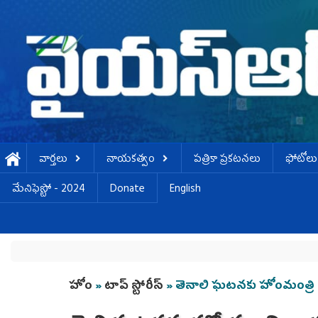
Skip to main content
వార్తలు
నాయకత్వం
పత్రికా ప్రకటనలు
ఫోటోలు
మేనిఫెస్టో - 2024
Donate
English
You are here
హోం
»
టాప్ స్టోరీస్
» తెనాలి ఘటనకు హోంమంత్రి