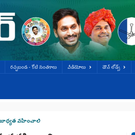
ర‌చ్చ‌బండ‌ - కోటి సంత‌కాలు
వీడియోలు
డౌన్ లోడ్స్
జ
 బాధ్యత వహించాలి