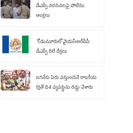
డీఎస్సీ నిరసనలపై పోలీసు
ఆంక్షలు
కోడుమూరులో వైయ‌స్ఆర్‌సీపీ
డీఎస్సీ రిలే దీక్షలు
జగన్‌కు పేరు వస్తుందనే రాజకీయ
కక్షతో దిశ వ్య‌వ‌స్థ‌ను రద్దు చేశారు