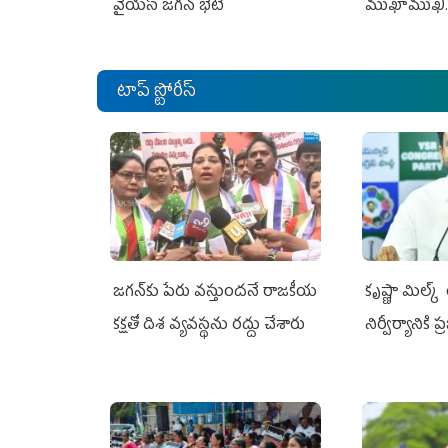
వైయస్ జగన్ భేటీ
ముఖాముఖి.
టాప్ స్టోరీస్
జగన్‌కు పేరు వస్తుందనే రాజకీయ
కృష్ణా మిల్క
కక్షతో దిశ వ్య‌వ‌స్థ‌ను రద్దు చేశారు
నిర్వీర్యానికి 