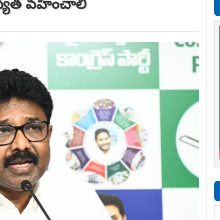
ధ్యత వహించాలి