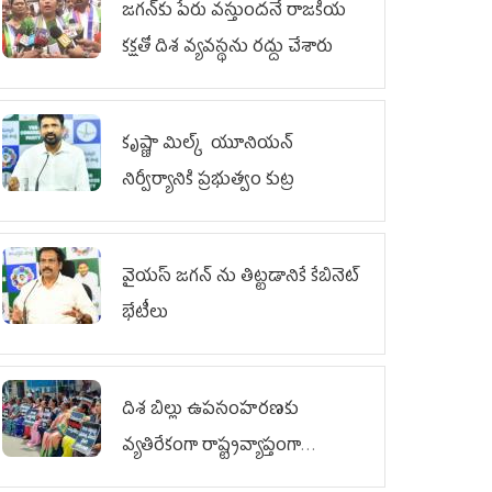
జగన్‌కు పేరు వస్తుందనే రాజకీయ
కక్షతో దిశ వ్య‌వ‌స్థ‌ను రద్దు చేశారు
కృష్ణా మిల్క్‌ యూనియన్‌
నిర్వీర్యానికి ప్రభుత్వం కుట్ర
వైయ‌స్ జగన్‌ ను తిట్టడానికే కేబినెట్‌
భేటీలు
దిశ బిల్లు ఉపసంహరణకు
వ్యతిరేకంగా రాష్ట్రవ్యాప్తంగా
వైయ‌స్ఆర్‌సీపీ మహిళా విభాగం