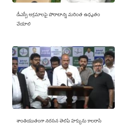
డీఎస్సీ అక్రమాలపై పోరాటాన్ని మరింత ఉధృతం
చేయాలి
శాంతియుతంగా నిరసన తెలిపే హక్కును కాలరాసే