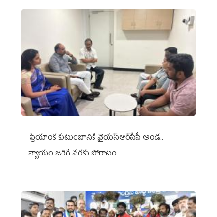
ప్రియాంక కుటుంబానికి వైయ‌స్ఆర్‌సీపీ అండ..
న్యాయం జరిగే వరకు పోరాటం