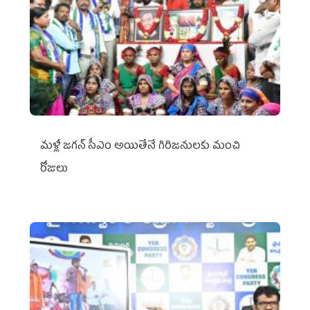
మళ్లీ జగన్ సీఎం అయితేనే గిరిజనులకు మంచి
రోజులు