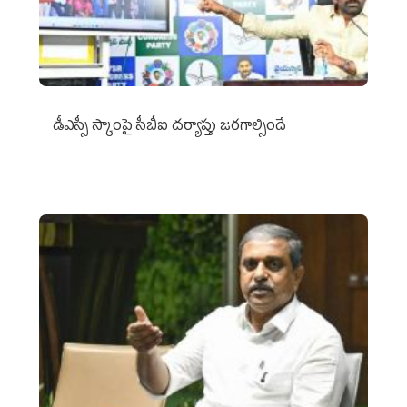
డీఎస్సీ స్కాంపై సీబీఐ దర్యాప్తు జరగాల్సిందే