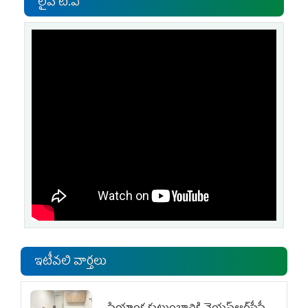
లైవ్ టి.వి
ఇటీవలి వార్తలు