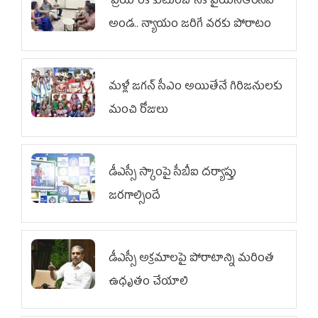
ప్రియాంక కుటుంబానికి వైయ‌స్ఆర్‌సీపీ
అండ.. న్యాయం జరిగే వరకు పోరాటం
మళ్లీ జగన్ సీఎం అయితేనే గిరిజనులకు
మంచి రోజులు
డీఎస్సీ స్కాంపై సీబీఐ దర్యాప్తు
జరగాల్సిందే
డీఎస్సీ అక్రమాలపై పోరాటాన్ని మరింత
ఉధృతం చేయాలి