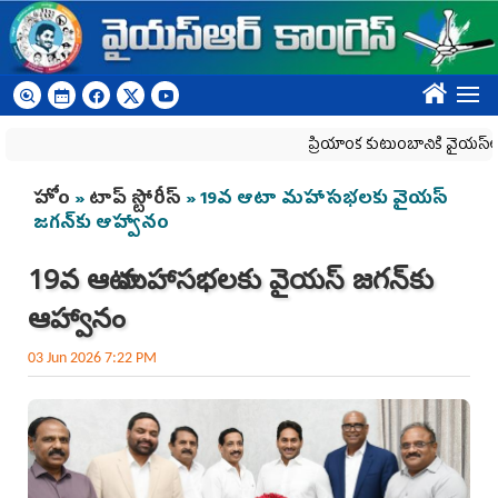
Skip to main content
????
ప్రియాంక కుటుంబానికి వైయ‌స్ఆర్‌సీప
You are here
హోం
»
టాప్ స్టోరీస్
» 19వ ఆటా మహాసభలకు వైయస్‌
జగన్‌కు ఆహ్వానం
19వ ఆటా మహాసభలకు వైయస్‌ జగన్‌కు
ఆహ్వానం
03 Jun 2026 7:22 PM