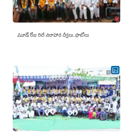
మూడో రోజు రిలే నిరాహార దీక్షలు..ఫొటోలు