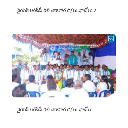
వైయ‌స్ఆర్‌సీపీ రిలే నిరాహార దీక్షలు..ఫొటోలు 2
వైయ‌స్ఆర్‌సీపీ రిలే నిరాహార దీక్షలు..ఫొటోలు