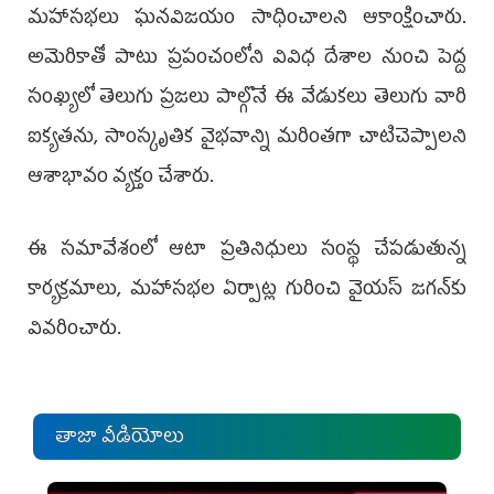
మహాసభలు ఘనవిజయం సాధించాలని ఆకాంక్షించారు.
అమెరికాతో పాటు ప్రపంచంలోని వివిధ దేశాల నుంచి పెద్ద
సంఖ్యలో తెలుగు ప్రజలు పాల్గొనే ఈ వేడుకలు తెలుగు వారి
ఐక్యతను, సాంస్కృతిక వైభవాన్ని మరింతగా చాటిచెప్పాలని
ఆశాభావం వ్యక్తం చేశారు.
ఈ సమావేశంలో ఆటా ప్రతినిధులు సంస్థ చేపడుతున్న
కార్యక్రమాలు, మహాసభల ఏర్పాట్ల గురించి వైయస్ జగన్‌కు
వివరించారు.
తాజా వీడియోలు