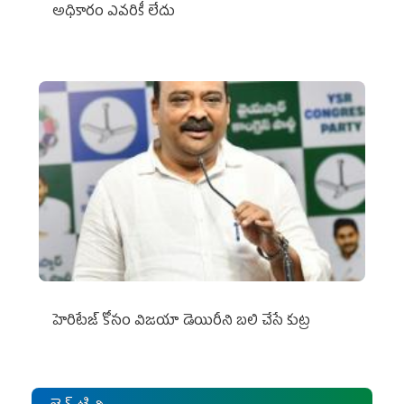
అధికారం ఎవరికీ లేదు
హెరిటేజ్ కోసం విజయా డెయిరీని బలి చేసే కుట్ర‌