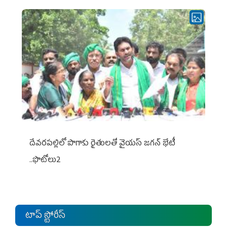
దేవరపల్లిలో పొగాకు రైతులతో వైయస్ జగన్ భేటీ
..ఫొటోలు2
టాప్ స్టోరీస్