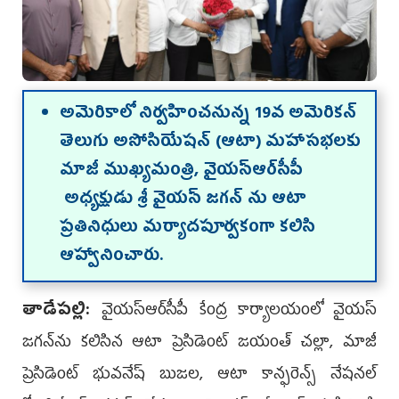
అమెరికాలో నిర్వహించనున్న 19వ అమెరికన్
తెలుగు అసోసియేషన్ (ఆటా) మహాసభలకు
మాజీ ముఖ్యమంత్రి, వైయ‌స్ఆర్‌సీపీ
అధ్యక్షుడు శ్రీ వైయస్ జగన్ ను ఆటా
ప్రతినిధులు మర్యాదపూర్వకంగా కలిసి
ఆహ్వానించారు.
తాడేపల్లి:
వైయ‌స్ఆర్‌సీపీ కేంద్ర కార్యాలయంలో వైయస్
జగన్‌ను కలిసిన ఆటా ప్రెసిడెంట్ జయంత్ చల్లా, మాజీ
ప్రెసిడెంట్ భువనేష్ బుజల, ఆటా కాన్ఫరెన్స్ నేషనల్