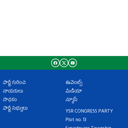
పార్టీ గురించి
ఈవెంట్స్
నాయకులు
మీడియా
సాధకం
న్యూస్
పార్టీ సభ్యులు
YSR CONGRESS PARTY
Plot no. 13