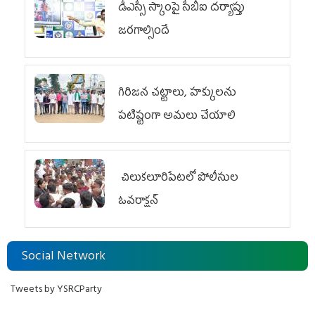
డీఎస్సీ స్కాంపై సీబీఐ దర్యాప్తు
జరగాల్సిందే
గిరిజన చట్టాలు, హక్కులను
పటిష్టంగా అమలు చేయాలి
చిలుక‌లూరిపేట‌లో పోలీసుల
ఓవ‌రాక్ష‌న్‌
Social Network
Tweets by YSRCParty