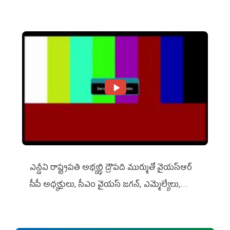
ఎన్డీఏ రాష్ట్ర‌ప‌తి అభ్య‌ర్థి ద్రౌప‌ది ముర్ముతో వైయ‌స్ఆర్
సీపీ అధ్య‌క్షులు, సీఎం వైయ‌స్ జ‌గ‌న్, ఎమ్మెల్యేలు,
ఎంపీల స‌మావేశం