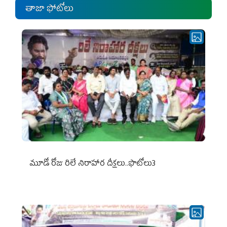
తాజా ఫోటోలు
మూడో రోజు రిలే నిరాహార దీక్షలు..ఫొటోలు3