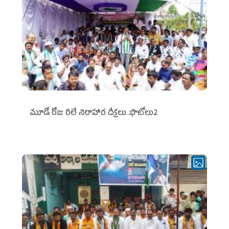
మూడో రోజు రిలే నిరాహార దీక్షలు..ఫొటోలు2