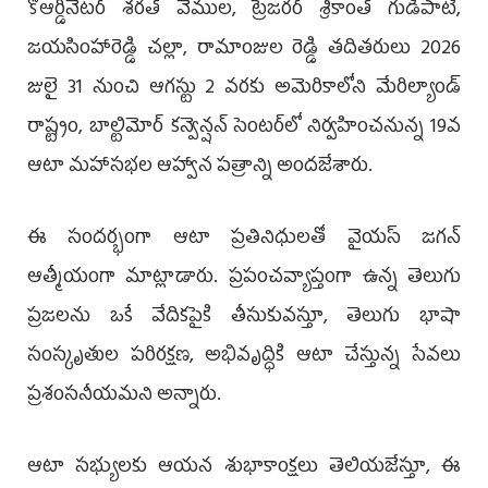
కోఆర్డినేటర్ శరత్ వేముల, ట్రెజరర్ శ్రీకాంత్ గుడిపాటి,
జయసింహారెడ్డి చల్లా, రామాంజుల రెడ్డి తదితరులు 2026
జులై 31 నుంచి ఆగస్టు 2 వరకు అమెరికాలోని మేరిల్యాండ్
రాష్ట్రం, బాల్టిమోర్ కన్వెన్షన్ సెంటర్‌లో నిర్వహించనున్న 19వ
ఆటా మహాసభల ఆహ్వాన పత్రాన్ని అందజేశారు.
ఈ సందర్భంగా ఆటా ప్రతినిధులతో వైయస్ జగన్
ఆత్మీయంగా మాట్లాడారు. ప్రపంచవ్యాప్తంగా ఉన్న తెలుగు
ప్రజలను ఒకే వేదికపైకి తీసుకువస్తూ, తెలుగు భాషా
సంస్కృతుల పరిరక్షణ, అభివృద్ధికి ఆటా చేస్తున్న సేవలు
ప్రశంసనీయమని అన్నారు.
ఆటా సభ్యులకు ఆయన శుభాకాంక్షలు తెలియజేస్తూ, ఈ