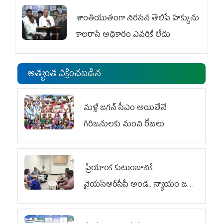
శాంతియుతంగా నిరసన తెలిపే హక్కును
కాలరాసే అధికారం ఎవరికీ లేదు
అత్యంత వీక్షించబడిన
మళ్లీ జగన్ సీఎం అయితేనే
గిరిజనులకు మంచి రోజులు
ప్రియాంక కుటుంబానికి
వైయ‌స్ఆర్‌సీపీ అండ.. న్యాయం జరిగే
వరకు పోరాటం