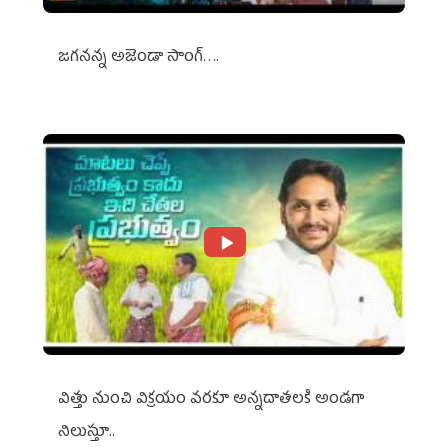
జగనన్న అజెండా సాంగ్….
విత్తు నుంచి విక్రయం వరకూ అన్నదాతలకి అండగా
నిలుస్తూ..