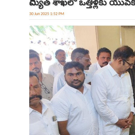
విద్యుత్ శాఖలో ఒత్తిళ్లకు య
30 Jun 2025 1:52 PM