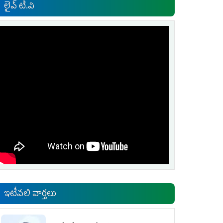
లైవ్ టి.వి
ఇటీవలి వార్తలు