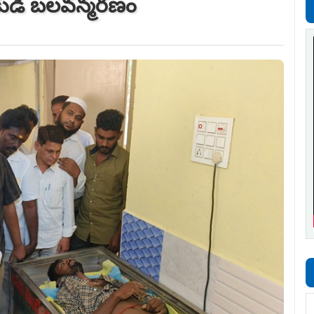
ువకుడి బలవన్మరణం