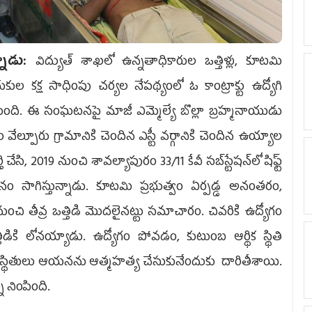
్నాడు:
విద్యుత్ శాఖలో ఉన్నతాధికారుల ఒత్తిళ్లు, కూటమి
ుల కక్ష సాధింపు చర్యల నేపథ్యంలో ఓ కాంట్రాక్టు ఉద్యోగి
ంది. ఈ సంఘటనపై మాజీ ఎమ్మెల్యే బొల్లా బ్రహ్మనాయుడు
ేల్పూరు గ్రామానికి చెందిన ఎస్టీ వర్గానికి చెందిన ఉయ్యాల
 చేసి, 2019 నుంచి శావల్యాపురం 33/11 కేవీ సబ్‌స్టేషన్‌లో షిఫ్ట్
వనం సాగిస్తున్నాడు. కూటమి ప్రభుత్వం ఏర్పడ్డ అనంతరం,
ంచి తీవ్ర ఒత్తిడి మొదలైనట్టు సమాచారం. చివరికి ఉద్యోగం
ికి లోనయ్యాడు. ఉద్యోగం పోవడం, కుటుంబ ఆర్థిక స్థితి
ి పరిస్థితులు ఆయనను ఆత్మహత్య చేసుకునేందుకు దారితీశాయి.
 నింపింది.