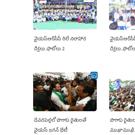
వైయ‌స్ఆర్‌సీపీ రిలే నిరాహార
వైయ‌స్ఆర్‌సీ
దీక్షలు..ఫొటోలు 2
దీక్షలు..ఫొటో
దేవరపల్లిలో పొగాకు రైతులతో
పొగాకు రైతుల‌
వైయస్ జగన్ భేటీ
ముఖాముఖి.