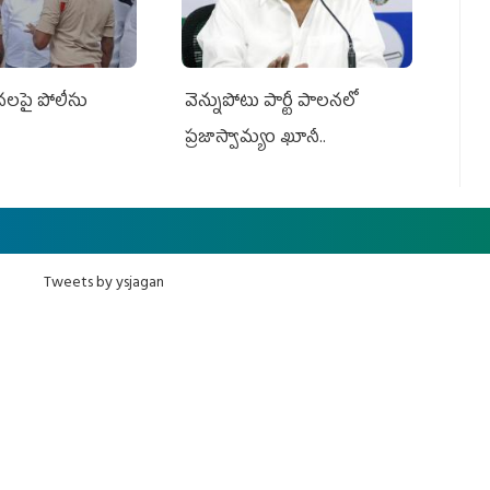
సనలపై పోలీసు
వెన్నుపోటు పార్టీ పాలనలో
ప్రజాస్వామ్యం ఖూనీ..
Tweets by ysjagan