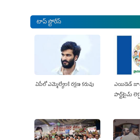
టాప్ స్టోరీస్
ఏపీలో ఎమ్మెల్యేల‌కే ర‌క్ష‌ణ క‌రువు
ఎయిడెడ్‌ జూ
పార్ట్‌టైమ్‌ లె
జగన్ భరోసా