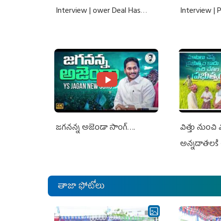
Interview | ower Deal Has
Interview |
Nothing To Do With Adani: YS
Nothing To 
Jagan Rejects US Charges
Jagan Rejec
జగనన్న అజెండా సాంగ్….
విత్తు నుంచి
అన్నదాతలకి 
తాజా ఫోటోలు