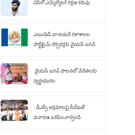
ఏపీలో ఎమ్మెల్యేల‌కే ర‌క్ష‌ణ క‌రువు
ఎయిడెడ్‌ జూనియర్‌ కళాశాలల
పార్ట్‌టైమ్‌ లెక్చరర్లకు వైయ‌స్ జగన్
భరోసా
వైయ‌స్ జగన్ పాలనలో చేనేతలకు
స్వర్ణయుగం
డీఎస్సీ అక్రమాలపై సీబీఐతో
విచారణ జరిపించాల్సిందే