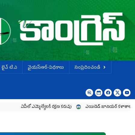
లైవ్ టి.వి
వైయస్ఆర్-పథకాలు
సంప్రదించండి
లో ఎమ్మెల్యేల‌కే ర‌క్ష‌ణ క‌రువు
ఎయిడెడ్‌ జూనియర్‌ కళాశాలల పార్ట్‌టైమ్‌ లెక్చ