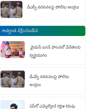
డీఎస్సీ నిరసనలపై పోలీసు ఆంక్షలు
అత్యంత వీక్షించబడిన
వైయ‌స్ జగన్ పాలనలో చేనేతలకు
స్వర్ణయుగం
డీఎస్సీ నిరసనలపై పోలీసు
ఆంక్షలు
ఏపీలో ఎమ్మెల్యేల‌కే ర‌క్ష‌ణ క‌రువు