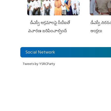
డీఎస్సీ అక్రమాలపై సీబీఐతో
డీఎస్సీ నిర
విచారణ జరిపించాల్సిందే
ఆంక్షలు
Social Network
Tweets by YSRCParty