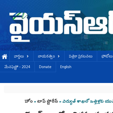
Skip to main content
వార్తలు
నాయకత్వం
పత్రికా ప్రకటనలు
ఫోటోలు
మేనిఫెస్టో - 2024
Donate
English
You are here
హోం
»
టాప్ స్టోరీస్
» విద్యుత్ శాఖలో ఒత్తిళ్లకు