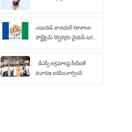
ఎయిడెడ్‌ జూనియర్‌ కళాశాలల
పార్ట్‌టైమ్‌ లెక్చరర్లకు వైయ‌స్ జగన్
భరోసా
డీఎస్సీ అక్రమాలపై సీబీఐతో
విచారణ జరిపించాల్సిందే