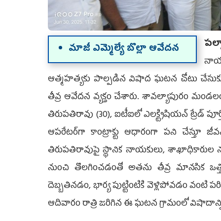
ప‌ల
మాజీ ఎమ్మెల్యే బొల్లా ఆవేదన
నాయక
ఆత్మహత్యకు పాల్పడిన విషాద ఘటన చోటు చేసుకు
తీవ్ర ఆవేదన వ్యక్తం చేశారు. శావల్యాపురం మండలం వ
తిరుపతిరావు (30), ఐటీఐలో ఎలక్ట్రిషియన్ ట్రేడ్ పూర్తి
ఆపరేటర్‌గా కాంట్రాక్టు ఆధారంగా పని చేస్తూ జీ
తిరుపతిరావుపై స్థానిక నాయకులు, శాఖాధికారుల ను
నుంచి తొలగించడంతో అతను తీవ్ర మానసిక ఒత్తిడ
దెబ్బతినడం, భార్య పుట్టింటికి వెళ్లిపోవడం వంట
ఆదివారం రాత్రి జరిగిన ఈ ఘటన గ్రామంలో విషాదాన్ని