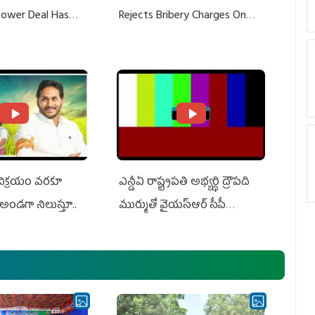
 Power Deal Has
Rejects Bribery Charges On
Do With Adani: YS
Adani, Threatens Defamation
ts US Charges
Suit Against Media Groups
 విక్రయం వరకూ
ఎన్డీఏ రాష్ట్ర‌ప‌తి అభ్య‌ర్థి ద్రౌప‌ది
అండగా నిలుస్తూ..
ముర్ముతో వైయ‌స్ఆర్ సీపీ
అధ్య‌క్షులు, సీఎం వైయ‌స్ జ‌గ‌న్,
ఎమ్మెల్యేలు, ఎంపీల స‌మావేశం