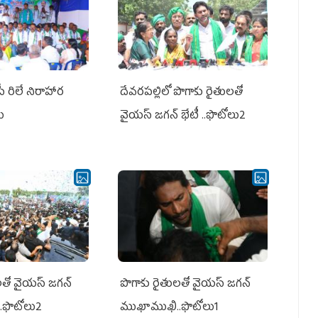
పీ రిలే నిరాహార
దేవరపల్లిలో పొగాకు రైతులతో
లు
వైయస్ జగన్ భేటీ ..ఫొటోలు2
తో వైయ‌స్ జ‌గ‌న్
పొగాకు రైతుల‌తో వైయ‌స్ జ‌గ‌న్
.ఫొటోలు2
ముఖాముఖి..ఫొటోలు1