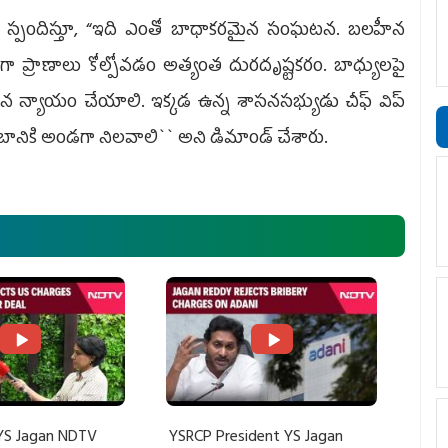
డు స్పందిస్తూ, “ఇది ఎంతో బాధాకరమైన సంఘటన. బలహీన
ా ప్రాణాలు కోల్పోవడం అత్యంత దురదృష్టకరం. బాధ్యులపై
తగిన న్యాయం చేయాలి. ఇక్కడ ఉన్న శాసనసభ్యుడు చీఫ్ విప్
బానికి అండగా నిలవాలి`` అని డిమాండ్ చేశారు.
YS Jagan NDTV
YSRCP President YS Jagan