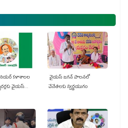
నియర్‌ కళాశాలల
వైయ‌స్ జగన్ పాలనలో
క్చరర్లకు వైయ‌స్
చేనేతలకు స్వర్ణయుగం