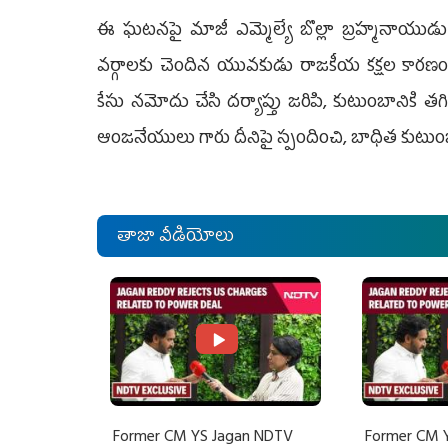
ఈ ఘటనపై మాజీ ఎమ్మెల్యే బొల్లా బ్రహ్మనాయు
వర్గాలకు చెందిన యువకుడు రాజకీయ కక్షల కారణంగ
కేసు నమోదు చేసి దర్యాప్తు జరిపి, కుటుంబానికి 
ఆంజనేయులు గారు దీనిపై స్పందించి, బాధిత కుటుం
తాజా వీడియోలు
Former CM YS Jagan NDTV
Former CM 