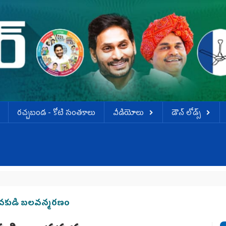
ర‌చ్చ‌బండ‌ - కోటి సంత‌కాలు
వీడియోలు
డౌన్ లోడ్స్
ఏపీ
 యువకుడి బలవన్మరణం