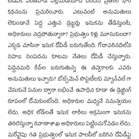
టీడీపీకి వంతపాడే ఎల్లోమీడియాకు చెందిన ప్రతికలో భారీ
కథనంను ప్రచురించారు. ఎటువంటి అనుమతులు
లేకుండానే పెద్ద ఎత్తున డ్రెజ్జర్లు ఇసుకను తోడేస్తుంటే,
అధికారులు నిద్రపోతున్నారా? ప్రభుత్వం కళ్లు మూసుకుందా?
ఎక్కడ చూసినా ఇసుక దోపిడీ జరుగుతోంది. గోదావరినదిలోని
సహజ సంపదను కూటమి నేతలు దోపిడీ చేస్తున్నారు.
పద్దెనిమిది రీచ్‌ల జరుగుతున్న ఈ తవ్వకాలకు ఎవరు
అనుమతులు ఇచ్చారు? బోట్స్‌మెన్ సొసైటీలకు మ్యాన్‌వల్ గా
చేసుకునే పనుల ద్వారా లభించే ఉపాధిని కూడా ఈ డ్రెజ్జింగ్
రూపంలో దోచుకుంటోంది. అధికారుల మధ్యనే సమన్వయం
లేదు. అధిక లోడ్‌లతో ఇసుక లారీలు అక్రమంగా ఇసుకను
తరలిస్తున్నా రవాణాశాఖ అధికారులు పట్టించుకోవడం లేదు.
మరోవైపు గత ప్రభుత్వంలో ఇసుక పాలసీలో జరిగిన దోపిడీపై