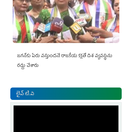
జగన్‌కు పేరు వస్తుందనే రాజకీయ కక్షతో దిశ వ్య‌వ‌స్థ‌ను
రద్దు చేశారు
లైవ్ టి.వి