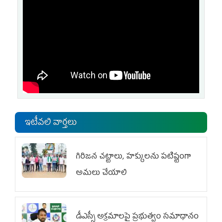
ఇటీవలి వార్తలు
గిరిజన చట్టాలు, హక్కులను పటిష్టంగా
అమలు చేయాలి
డీఎస్సీ అక్రమాలపై ప్రభుత్వం సమాధానం