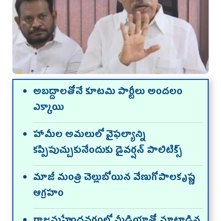
అబద్దాలతోనే కూటమి పార్టీలు అందలం
ఎక్కాయి
హామీల అమలులో వైఫల్యాన్ని
కప్పిపుచ్చుకునేందుకు డైవర్షన్ పాలిటిక్స్‌
మాజీ మంత్రి చెల్లుబోయిన వేణుగోపాలకృష్ణ
ఆగ్రహం