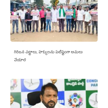
గిరిజన చట్టాలు, హక్కులను పటిష్టంగా అమలు
చేయాలి