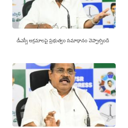
డీఎస్సీ అక్రమాలపై ప్రభుత్వం సమాధానం చెప్పాల్సిందే