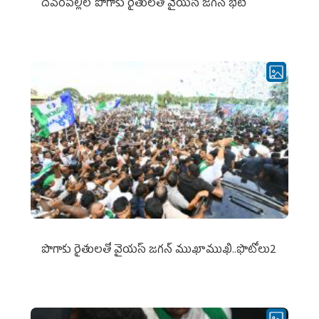
దేవరపల్లిలో పొగాకు రైతులతో వైయస్ జగన్ భేటీ
పొగాకు రైతుల‌తో వైయ‌స్ జ‌గ‌న్ ముఖాముఖి..ఫొటోలు2