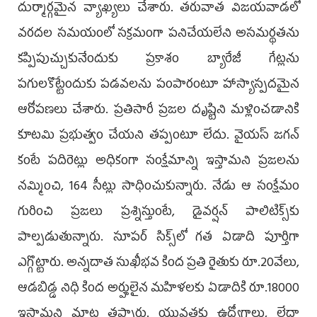
దుర్మార్గమైన వ్యాఖ్యలు చేశారు. తరువాత విజయవాడలో
వరదల సమయంలో సక్రమంగా పనిచేయలేని అసమర్థతను
కప్పిపుచ్చుకునేందుకు ప్రకాశం బ్యారేజీ గేట్లను
పగులకొట్టేందుకు పడవలను పంపారంటూ హాస్యాస్పదమైన
ఆరోపణలు చేశారు. ప్రతిసారీ ప్రజల దృష్టిని మళ్లించడానికి
కూటమి ప్రభుత్వం చేయని తప్పంటూ లేదు. వైయస్ జగన్
కంటే పదిరెట్లు అధికంగా సంక్షేమాన్ని ఇస్తామని ప్రజలను
నమ్మించి, 164 సీట్లు సాధించుకున్నారు. నేడు ఆ సంక్షేమం
గురించి ప్రజలు ప్రశ్నిస్తుంటే, డైవర్షన్ పాలిటిక్స్‌కు
పాల్పడుతున్నారు. సూపర్‌ సిక్స్‌లో గత ఏడాది పూర్తిగా
ఎగ్గొట్టారు. అన్నదాత సుఖీభవ కింద ప్రతి రైతుకు రూ.20వేలు,
ఆడబిడ్డ నిధి కింద అర్హులైన మహిళలకు ఏడాదికి రూ.18000
ఇస్తామని మాట తప్పారు. యువతకు ఉద్యోగాలు, లేదా