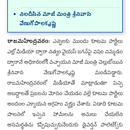
నిలదీసిన మాజీ మంత్రి శ్రీనివాస
వేణుగోపాలకృష్ణ
రాజమహేంద్రవరం:
ఎన్నిలకు ముందు కూటమి పార్టీలు
ఎల్లో మీడియా ద్వారా నిత్యం వైయస్ జగన్‌పై విషం చిమ్మడం
ద్వారానే అధికారంలోకి వచ్చాయని మాజీ మంత్రి చెల్లుబోయిన
శ్రీనివాస వేణుగోపాలకృష్ణ మండిపడ్డారు.
రాజమహేంద్రవరంలో మీడియాతో మాట్లాడుతూ పచ్చి
అబద్దాలతో ప్రజలను మోసం చేయడం వల్లే కూటమి పార్టీలు
అందంల ఎక్కాయని ఆగ్రహం వ్యక్తం చేశారు. ఏడాది కూటమి
పాలనలో ఇచ్చిన హామీలను అమలు చేయలేని
అసమర్థతను కప్పిపుచ్చుకునేందుకు డైవర్షన్ పాలిటిక్స్‌కు