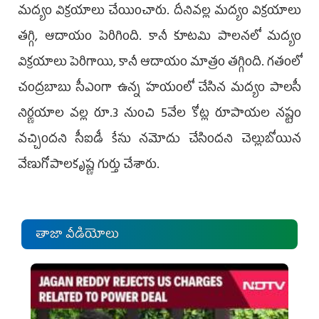
మద్యం విక్రయాలు చేయించారు. దీనివల్ల మద్యం విక్రయాలు
తగ్గి, ఆదాయం పెరిగింది. కానీ కూటమి పాలనలో మద్యం
విక్రయాలు పెరిగాయి, కానీ ఆదాయం మాత్రం తగ్గింది. గతంలో
చంద్రబాబు సీఎంగా ఉన్న హయంలో చేసిన మద్యం పాలసీ
నిర్ణయాల వల్ల రూ.3 నుంచి 5వేల కోట్ల రూపాయల నష్టం
వచ్చిందని సీఐడీ కేసు నమోదు చేసిందని చెల్లుబోయిన
వేణుగోపాలకృష్ణ గుర్తు చేశారు.
తాజా వీడియోలు