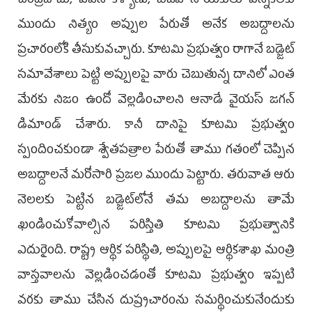
చంద్రబాబు, పవన్ కళ్యాణ్, బీజేపీ నాయకులు ఎన్నికలకు
ముందు నిత్యం అప్పుల పేరుతో అనేక అబద్దాలను
ప్రచారంలోకి తీసుకువచ్చారు. కూటమి ప్రభుత్వం రాగానే బడ్జెట్‌
సమావేశాలు పెట్టి అప్పులపై వారు చెబుతున్న దానిలో ఎంత
మేరకు నిజం ఉందో వెల్లడించాలని ఆనాడే వైయస్ జగన్
డిమాండ్ చేశారు. కానీ దానిపై కూటమి ప్రభుత్వం
స్పందించకుండా శ్వేతపత్రాల పేరుతో తాము గతంలో చెప్పిన
అబద్దాలనే మరోసారి ప్రజల ముందు పెట్టారు. తరువాత ఆరు
నెలలకు పెట్టిన బడ్జెట్‌లోనే తమ అబద్దాలను తామే
ఖండించుకోవాల్సిన పరిస్తితి కూటమి ప్రభుత్వానికి
ఎదురైంది. రాష్ట్ర ఆర్థిక పరిస్థితి, అప్పులపై ఆర్థికశాఖ మంత్రి
వాస్తవాలను వెల్లడించడంతో కూటమి ప్రభుత్వం ఇప్పటి
వరకు తాము చేసిన దుష్ర్పచారంను సమర్థించుకునేందుకు