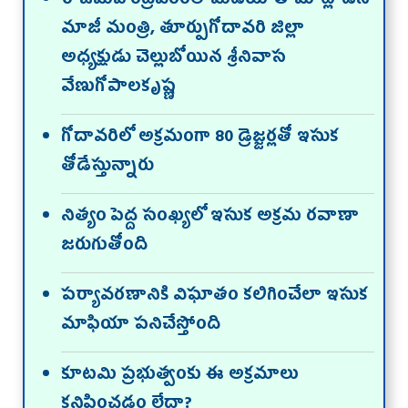
రాజమహేంద్రవరంలో మీడియాతో మాట్లాడిన
మాజీ మంత్రి, తూర్పుగోదావరి జిల్లా
అధ్యక్షుడు చెల్లుబోయిన శ్రీనివాస
వేణుగోపాలకృష్ణ
గోదావరిలో అక్రమంగా 80 డ్రెజ్జర్లతో ఇసుక
తోడేస్తున్నారు
నిత్యం పెద్ద సంఖ్యలో ఇసుక అక్రమ రవాణా
జరుగుతోంది
పర్యావరణానికి విఘాతం కలిగించేలా ఇసుక
మాఫియా పనిచేస్తోంది
కూటమి ప్రభుత్వంకు ఈ అక్రమాలు
కనిపించడం లేదా?