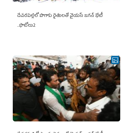
దేవరపల్లిలో పొగాకు రైతులతో వైయస్ జగన్ భేటీ
..ఫొటోలు2