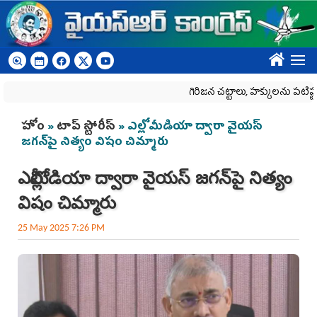
Skip to main content
????
గిరిజన చట్టాలు, హక్కులను పటిష్టంగా 
You are here
హోం
»
టాప్ స్టోరీస్
» ఎల్లోమీడియా ద్వారా వైయస్
జగన్‌పై నిత్యం విషం చిమ్మారు
ఎల్లోమీడియా ద్వారా వైయస్ జగన్‌పై నిత్యం
విషం చిమ్మారు
25 May 2025 7:26 PM