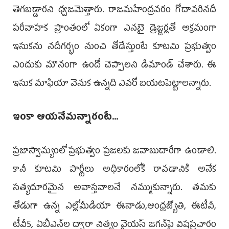
తెగబడ్డారని ధ్వజమెత్తారు. రాజమహేంద్రవరం గోదావరినదీ
పరీవాహక ప్రాంతంలో ఏకంగా ఎనబై డ్రెజ్జర్లతో అక్రమంగా
ఇసుకను నదీగర్భం నుంచి తోడేస్తుంటే కూటమి ప్రభుత్వం
ఎందుకు మౌనంగా ఉందో చెప్పాలని డిమాండ్ చేశారు. ఈ
ఇసుక మాఫియా వెనుక ఉన్నది ఎవరో బయటపెట్టాలన్నారు.
ఇంకా ఆయనేమన్నారంటే...
ప్రజాస్వామ్యంలో ప్రభుత్వం ప్రజలకు జవాబుదారీగా ఉండాలి.
కానీ కూటమి పార్టీలు అధికారంలోకి రావడానికి అనేక
సత్యదూరమైన అవాస్తవాలనే నమ్ముకున్నారు. తమకు
తోడుగా ఉన్న ఎల్లోమీడియా ఈనాడు,ఆంధ్రజ్యోతి, ఈటీవీ,
టీవీ5, ఏబీఎన్‌ల ద్వారా నిత్యం వైయస్ జగన్‌పై విషప్రచారం