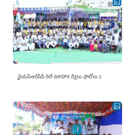
వైయ‌స్ఆర్‌సీపీ రిలే నిరాహార దీక్షలు..ఫొటోలు 2