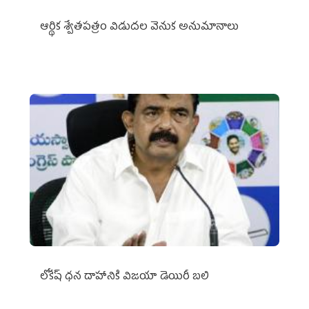
ఆర్థిక శ్వేతపత్రం విడుదల వెనుక అనుమానాలు
లోకేష్ ధ‌న దాహానికి విజ‌యా డెయిరీ బ‌లి