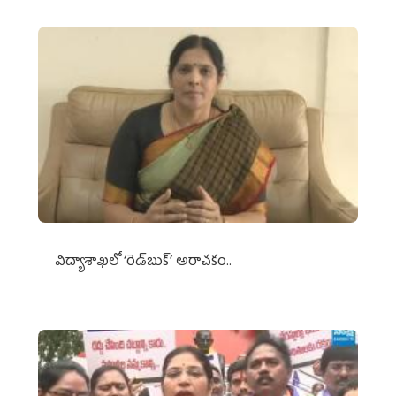
విద్యాశాఖలో ‘రెడ్‌బుక్’ అరాచకం..