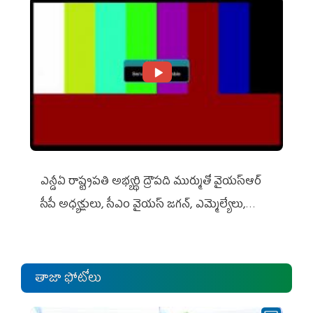
ఎన్డీఏ రాష్ట్ర‌ప‌తి అభ్య‌ర్థి ద్రౌప‌ది ముర్ముతో వైయ‌స్ఆర్
సీపీ అధ్య‌క్షులు, సీఎం వైయ‌స్ జ‌గ‌న్, ఎమ్మెల్యేలు,
ఎంపీల స‌మావేశం
తాజా ఫోటోలు