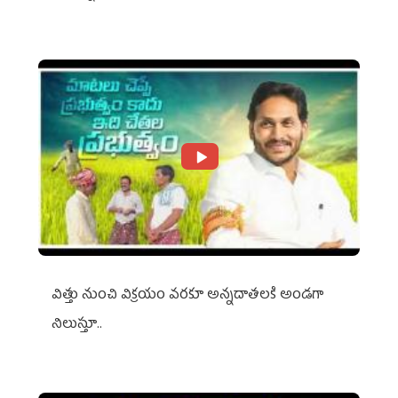
విత్తు నుంచి విక్రయం వరకూ అన్నదాతలకి అండగా
నిలుస్తూ..