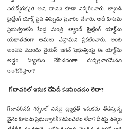
నిరుద్యోగభృతి అని, దానిని కూడా విస్మరించారు. ల్యాండ్
టైట్లింగ్ యాక్ట్‌ పైన తప్పుడు ప్రచారం చేశారు. అదే కూటమి
ప్రభుత్వంలోని కేంద్ర మంత్రి ల్యాండ్ టైట్లింగ్ యాక్ట్‌ను
యథాతథంగా అమలు చేస్తామని ప్రకటించారు. అంటే
అంతకు ముందు వైయస్ జగన్ ప్రభుత్వంపై ఈ యాక్ట్‌ను
అడ్డం పెట్టుకుని చేసినదంతా దుష్ప్రచారమేనని
అంగీకరిస్తారా?
గోదావరిలో ఇసుక దోపిడీ కనిపించడం లేదా?
గోదావరినదీ గర్భంలో ఎనబై డ్రెజ్జర్లతో ఇసుకను తోడేస్తున్న
వైనం కూటమి ప్రభుత్వానికి కనిపించడం లేదా? దీనిపై నిత్యం