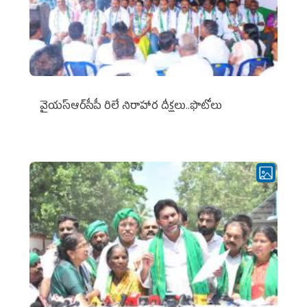
వైయ‌స్ఆర్‌సీపీ రిలే నిరాహార దీక్షలు..ఫొటోలు