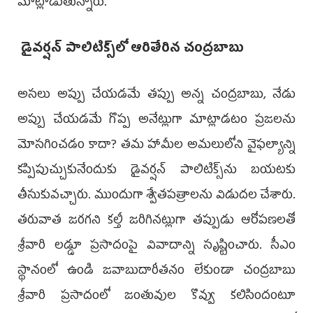
మాట్లాడుతున్నారు.
డైవర్షన్ పాలిటిక్స్‌లో ఆరితేరిన చంద్రబాబు
అసలు అప్పు చేయడమే తప్పు అన్న చంద్రబాబు, నేడు
అప్పు చేయడమే గొప్ప అనేట్లుగా మాట్లాడటం ప్రజలను
మోసగించడం కాదా? తమ హామీల అమలులోని వైఫల్యాన్ని
కప్పిపుచ్చుకునేందుకు డైవర్షన్ పాలిటిక్స్‌ను బయటకు
తీసుకువచ్చారు. ముందుగా శ్వేతపత్రాలను విడుదల చేశారు.
తరువాత జరగని కల్తీ జరిగినట్లుగా తప్పుడు ఆరోపణలతో
శ్రీవారి లడ్డూ ప్రసాదంపై వివాదాన్ని సృష్టించారు. సీఎం
స్థానంలో ఉండి జవాబుదారీతనం లేకుండా చంద్రబాబు
శ్రీవారి ప్రసాదంలో జంతువుల కొవ్వు కలిసిందంటూ