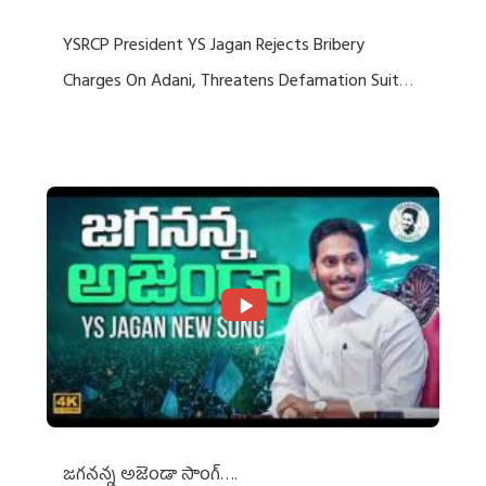
YSRCP President YS Jagan Rejects Bribery
Charges On Adani, Threatens Defamation Suit
Against Media Groups
జగనన్న అజెండా సాంగ్….