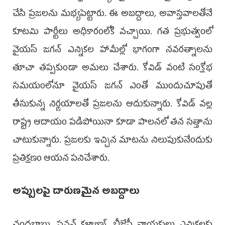
చేసి ప్రజలను మభ్యపెట్టారు. ఈ అబద్దాలు, అవాస్తవాలతోనే
కూటమి పార్టీలు అధికారంలోకి వచ్చాయి. గత ప్రభుత్వంలో
వైయస్ జగన్ ఎన్నికల హామీల్లో భాగంగా నవరత్నాలను
తూచా తప్పకుండా అమలు చేశారు. కోవిడ్ వంటి సంక్షోభ
సమయంలోనూ వైయస్ జగన్ ఎంతో ముందుచూపుతో
తీసుకున్న నిర్ణయాలతో ప్రజలను ఆదుకున్నారు. కోవిడ్ వల్ల
రాష్ట్ర ఆదాయం పడిపోయినా కూడా పాలనలో తన సత్తాను
చాటుకున్నారు. ప్రజలకు ఇచ్చిన మాటను నిలుపుకునేందుకు
ప్రతిక్షణం ఆయన పనిచేశారు.
అప్పులపై దారుణమైన అబద్దాలు