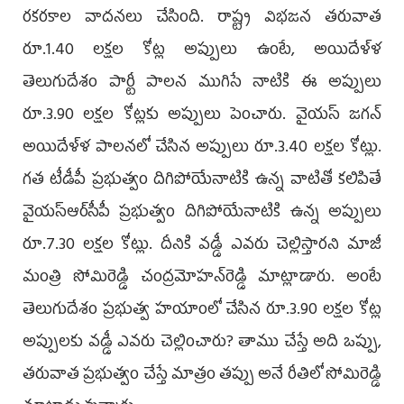
రకరకాల వాదనలు చేసింది. రాష్ట్ర విభజన తరువాత
రూ.1.40 లక్షల కోట్ల అప్పులు ఉంటే, అయిదేళ్ళ
తెలుగుదేశం పార్టీ పాలన ముగిసే నాటికి ఈ అప్పులు
రూ.3.90 లక్షల కోట్లకు అప్పులు పెంచారు. వైయస్ జగన్
అయిదేళ్ళ పాలనలో చేసిన అప్పులు రూ.3.40 లక్షల కోట్లు.
గత టీడీపీ ప్రభుత్వం దిగిపోయేనాటికి ఉన్న వాటితో కలిపితే
వైయస్ఆర్‌సీపీ ప్రభుత్వం దిగిపోయేనాటికి ఉన్న అప్పులు
రూ.7.30 లక్షల కోట్లు. దీనికి వడ్డీ ఎవరు చెల్లిస్తారని మాజీ
మంత్రి సోమిరెడ్డి చంద్రమోహన్‌రెడ్డి మాట్లాడారు. అంటే
తెలుగుదేశం ప్రభుత్వ హయాంలో చేసిన రూ.3.90 లక్షల కోట్ల
అప్పులకు వడ్డీ ఎవరు చెల్లించారు? తాము చేస్తే అది ఒప్పు,
తరువాత ప్రభుత్వం చేస్తే మాత్రం తప్పు అనే రీతిలో సోమిరెడ్డి