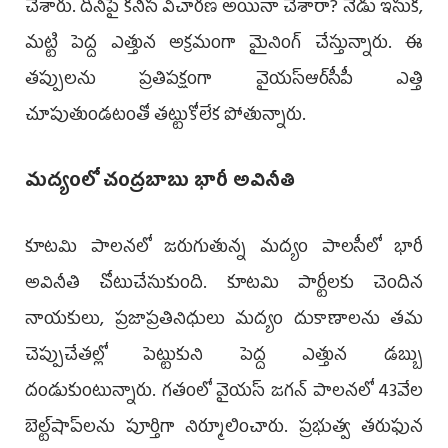
చేశారు. దీనిపై కనీస విచారణ అయినా చేశారా? నేడు ఇసుక,
మట్టి పెద్ద ఎత్తున అక్రమంగా మైనింగ్ చేస్తున్నారు. ఈ
తప్పులను ప్రతిపక్షంగా వైయస్ఆర్‌సీపీ ఎత్తి
చూపుతుండటంతో తట్టుకోలేక పోతున్నారు.
మద్యంలో చంద్రబాబు భారీ అవినీతి
కూటమి పాలనలో జరుగుతున్న మద్యం పాలసీలో భారీ
అవినీతి చోటుచేసుకుంది. కూటమి పార్టీలకు చెందిన
నాయకులు, ప్రజాప్రతినిధులు మద్యం దుకాణాలను తమ
చెప్పుచేతల్లో పెట్టుకుని పెద్ద ఎత్తున డబ్బు
దండుకుంటున్నారు. గతంలో వైయస్ జగన్ పాలనలో 43వేల
బెల్ట్‌షాప్‌లను పూర్తిగా నిర్మూలించారు. ప్రభుత్వ తరుఫున