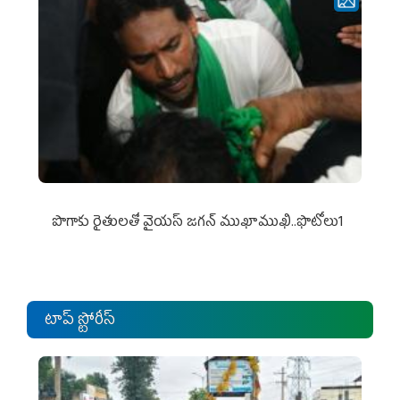
పొగాకు రైతుల‌తో వైయ‌స్ జ‌గ‌న్ ముఖాముఖి..ఫొటోలు1
టాప్ స్టోరీస్