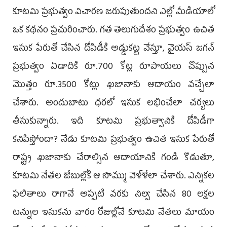
కూటమి ప్రభుత్వం విచారణ జరుపుతుందని ఎల్లో మీడియాలో
ఒక కథనం ప్రచురించారు. గత తెలుగుదేశం ప్రభుత్వం ఉచిత
ఇసుక పేరుతో చేసిన దోపిడీకి అడ్డుకట్ట వేస్తూ, వైయస్ జగన్
ప్రభుత్వం ఏడాదికి రూ.700 కోట్ల రూపాయలు చొప్పున
మొత్తం రూ.3500 కోట్లు ఖజానాకు ఆదాయం వచ్చేలా
చేశారు. అందుబాటు ధరలో ఇసుక లభించేలా చర్యలు
తీసుకున్నారు. ఇది కూటమి ప్రభుత్వానికి దోపిడీగా
కనిపిస్తోందా? నేడు కూటమి ప్రభుత్వం ఉచిత ఇసుక పేరుతో
రాష్ట్ర ఖజానాకు చేరాల్సిన ఆదాయానికి గండి కొడుతూ,
కూటమి నేతల జేబుల్లోకి ఆ సొమ్ము వెళ్ళేలా చేశారు. ఎన్నికల
ఫలితాలు రాగానే అప్పటి వరకు నిల్వ చేసిన 80 లక్షల
టన్నుల ఇసుకను వారం రోజుల్లోనే కూటమి నేతలు మాయం