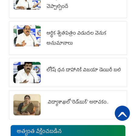
చెప్పాల్సిందే
ఆర్థిక శ్వేతపత్రం విడుదల వెనుక
అనుమానాలు
లోకేష్ ధ‌న దాహానికి విజ‌యా డెయిరీ బ‌లి
విద్యాశాఖలో ‘రెడ్‌బుక్’ అరాచకం..
అత్యంత వీక్షించబడిన