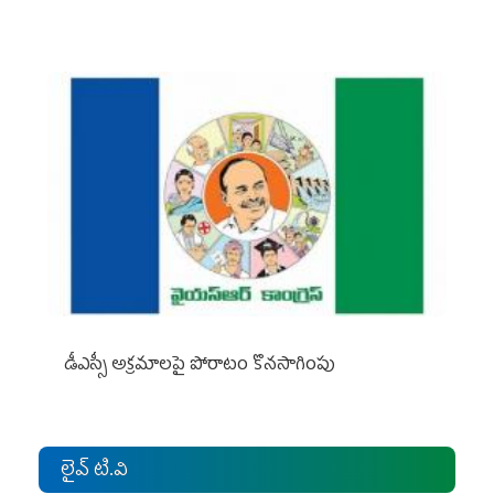
డీఎస్సీ అక్రమాలపై పోరాటం కొనసాగింపు
లైవ్ టి.వి