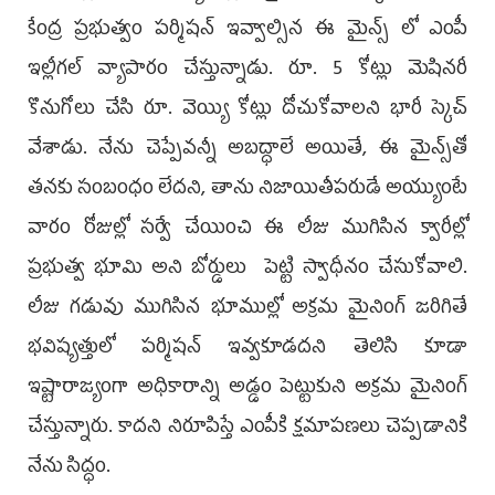
కేంద్ర ప్ర‌భుత్వం ప‌ర్మిష‌న్ ఇవ్వాల్సిన ఈ మైన్స్ లో ఎంపీ
ఇల్లీగ‌ల్ వ్యాపారం చేస్తున్నాడు. రూ. 5 కోట్లు మెషిన‌రీ
కొనుగోలు చేసి రూ. వెయ్యి కోట్లు దోచుకోవాల‌ని భారీ స్కెచ్
వేశాడు. నేను చెప్పేవ‌న్నీ అబ‌ద్ధాలే అయితే, ఈ మైన్స్‌తో
త‌న‌కు సంబంధం లేద‌ని, తాను నిజాయితీప‌రుడే అయ్యుంటే
వారం రోజుల్లో స‌ర్వే చేయించి ఈ లీజు ముగిసిన క్వారీల్లో
ప్ర‌భుత్వ భూమి అని బోర్డులు పెట్టి స్వాధీనం చేసుకోవాలి.
లీజు గ‌డువు ముగిసిన భూముల్లో అక్ర‌మ మైనింగ్ జ‌రిగితే
భ‌విష్య‌త్తులో ప‌ర్మిషన్ ఇవ్వ‌కూడ‌ద‌ని తెలిసి కూడా
ఇష్టారాజ్యంగా అధికారాన్ని అడ్డం పెట్టుకుని అక్ర‌మ మైనింగ్
చేస్తున్నారు. కాద‌ని నిరూపిస్తే ఎంపీకి క్ష‌మాప‌ణ‌లు చెప్ప‌డానికి
నేను సిద్ధం.