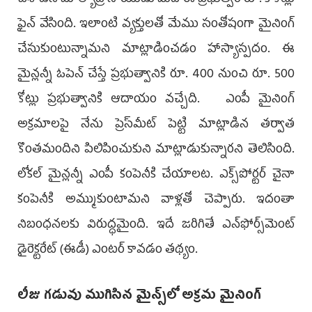
ఫైన్ వేసింది. ఇలాంటి వ్య‌క్తుల‌తో మేము సంతోషంగా మైనింగ్
చేసుకుంటున్నామ‌ని మాట్లాడించ‌డం హాస్యాస్ప‌దం. ఈ
మైన్ల‌న్నీ ఓపెన్ చేస్తే ప్ర‌భుత్వానికి రూ. 400 నుంచి రూ. 500
కోట్లు ప్ర‌భుత్వానికి ఆదాయం వ‌చ్చేది. ఎంపీ మైనింగ్
అక్ర‌మాల‌పై నేను ప్రెస్‌మీట్ పెట్టి మాట్లాడిన త‌ర్వాత
కొంత‌మందిని పిలిపించుకుని మాట్లాడుకున్నారని తెలిసింది.
లోక‌ల్ మైన్ల‌న్నీ ఎంపీ కంపెనీకి చేయాల‌ట‌. ఎక్స్‌పోర్ట‌ర్ చైనా
కంపెనీకి అమ్ముకుంటామ‌ని వాళ్ల‌తో చెప్పారు. ఇదంతా
నిబంధ‌న‌లకు విరుద్ధ‌మైంది. ఇదే జ‌రిగితే ఎన్‌ఫోర్స్‌మెంట్
డైరెక్ట‌రేట్ (ఈడీ) ఎంట‌ర్ కావ‌డం తథ్యం.
లీజు గడువు ముగిసిన మైన్స్‌లో అక్ర‌మ మైనింగ్