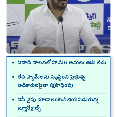
ఏడాది పాలనలో హామీల అమలు ఊసే లేదు
లేని స్కామ్‌లను సృష్టించి ప్రభుత్వ
అధికారులపైనా కక్షసాధింపు
ఏపీ వైపు చూడాలంటేనే భయపడుతున్న
బ్యూరోక్రాట్స్‌