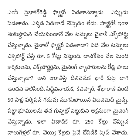
ఎంపీ ప్ర‌భాక‌ర్‌రెడ్డి ఫ్యాక్ట‌రీ పెడ‌తాన‌న్నాడు. ఎప్పుడు
పెడ‌తాడు. ఎక్క‌డ పెడ‌తాడో చెప్ప‌డం లేదు. ఫ్యాక్ట‌రీకి ఇంకా
శంకుస్థాప‌న చేయ‌కుండానే వేల ట‌న్నులు చైనాకి ఎక్స్‌పోర్టు
చేస్తున్నాడు. చైనాలో ఫ్యాక్ట‌రీ పెడ‌తాడా? ప‌ది వేల ట‌న్నులు
ఎక్స‌పోర్ట్ చేస్తే రూ. 5 కోట్లు వ‌స్తుంది. దానికోసం వేల మంది
కార్మికుల‌ను, ఎక్స్‌పోర్టర్ల‌ను, మైనింగ్ వ్యాపారుల‌ను రోడ్ల పాలు
చేస్తున్నాడా? అని ఆరాతీస్తే దీనివెనుక భారీ కుట్ర దాగి
ఉంద‌ని తెలిసింది. సిద్ధివినాయ‌క‌, కేఎస్సార్‌, శోభారాణి వంటి
50 ఏళ్లు ప‌ర్మిష‌న్ గ‌డువు ముగిసిపోయిన ఏడెనిమిది మైన్స్,
ప‌ట్టాభూములను త‌న గుప్పెట్లో పెట్టుకుని అక్ర‌మంగా మైనింగ్
చేస్తున్నాడు. ఇలా ఏడాదికి రూ. 250 కోట్లు చొప్పున
నాలుగేళ్ల‌లో రూ. వెయ్యి కోట్లకు పైనే దోపిడీకి స్కెచ్ వేశాడు.