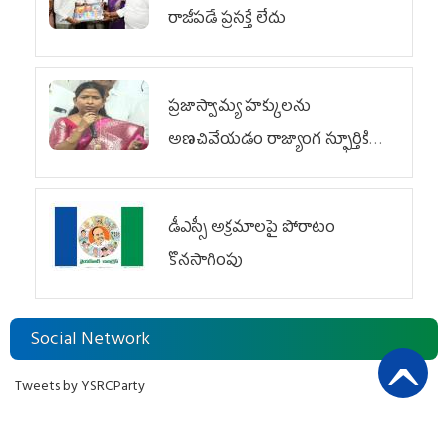
రాజీపడే ప్రసక్తే లేదు
ప్రజాస్వామ్య హక్కులను
అణచివేయడం రాజ్యాంగ స్ఫూర్తికి
విరుద్ధం
డీఎస్సీ అక్రమాలపై పోరాటం
కొనసాగింపు
Social Network
Tweets by YSRCParty