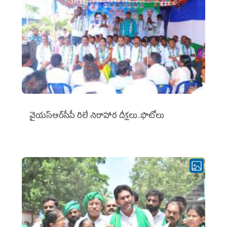
వైయ‌స్ఆర్‌సీపీ రిలే నిరాహార దీక్షలు..ఫొటోలు