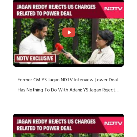
Former CM YS Jagan NDTV Interview | ower Deal
Has Nothing To Do With Adani: YS Jagan Rejects
US Charges