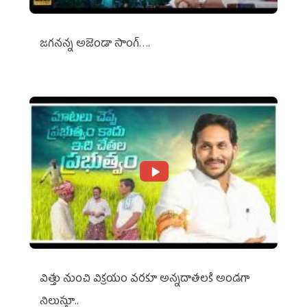
జగనన్న అజెండా సాంగ్….
విత్తు నుంచి విక్రయం వరకూ అన్నదాతలకి అండగా
నిలుస్తూ..