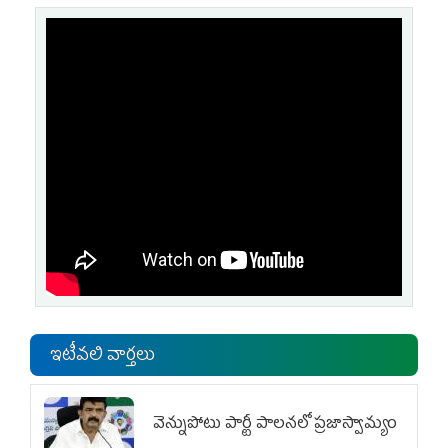
ఇటీవలి వార్తలు
వెన్నుపోటు పార్టీ పాలనలో ప్రజాస్వామ్యం