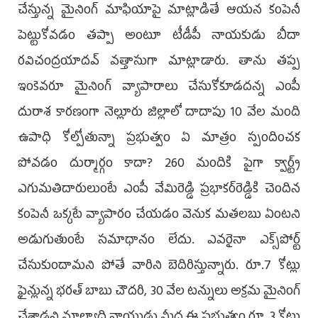
చేస్తున్న మైనింగ్ మాఫియాపై మాట్లాడితే ఆయన కంపెనీ
పెట్టుకోవ‌డం త‌ప్పా అంటూ టీడీపీ నాయ‌కుడు బీదా
ర‌విచంద్రయాద‌వ్ వత్తాసుగా మాట్లాడారు. తాను త‌ప్ప
ఇంకెవ‌రూ మైనింగ్ వ్యాపారాలు చేసుకోకూడ‌ద‌న్న ఎంపీ
దురాశ కార‌ణంగా నెల్లూరు జిల్లాలో దాదాపు 10 వేల మంది
ఉపాధి కోల్పోతున్నా ప్రభుత్వం ఏ మాత్రం స్పందించక
పోవడం దుర్మార్గం కాదా? 260 మందికి పైగా క్వార్ట్జ్
ఎగుమ‌తిదారులుంటే ఎంపీ వేమిరెడ్డి ప్ర‌భాక‌ర్‌రెడ్డికి చెందిన
కంపెనీ ఒక్క‌టే వ్యాపారం చేయ‌డం వెనుక మ‌త‌ల‌బు ఏంట‌ని
అడుగుతుంటే స‌మాధానం లేదు. ఎవ‌రైనా ఎక్స్‌పోర్ట్
చేసుకుందామ‌ని పోతే వారిని బెదిరిస్తున్నారు. రూ.7 కోట్లు
ఫైన్లున్న భ‌ర‌త్ బాబు చౌద‌రి, 30 వేల ట‌న్నులు అక్ర‌మ మైనింగ్
చేశాడ‌ని మాల్యాద్రి నాయుడు మీద ఈ ప్ర‌భుత్వం రూ. 3 కోట్లు