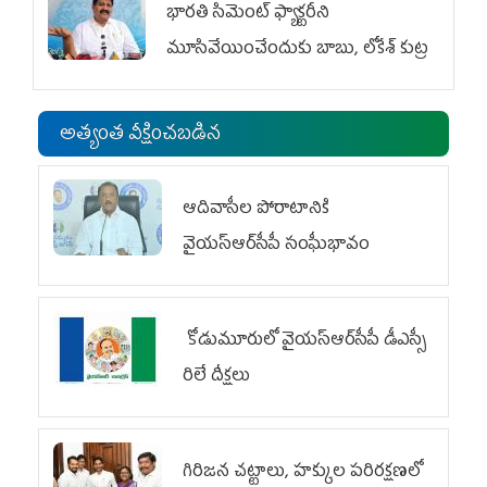
భారతి సిమెంట్ ఫ్యాక్టరీని
మూసివేయించేందుకు బాబు, లోకేశ్ కుట్ర
అత్యంత వీక్షించబడిన
ఆదివాసీల పోరాటానికి
వైయ‌స్ఆర్‌సీపీ సంఘీభావం
కోడుమూరులో వైయ‌స్ఆర్‌సీపీ డీఎస్సీ
రిలే దీక్షలు
గిరిజన చట్టాలు, హక్కుల పరిరక్షణలో