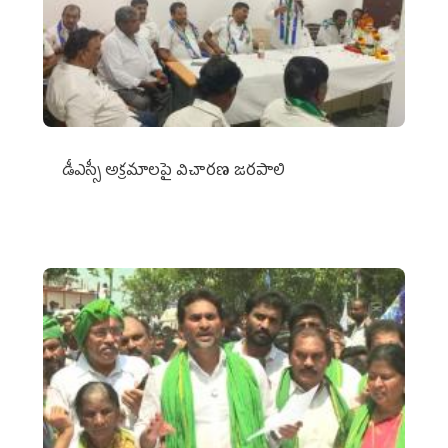
డీఎస్సీ అక్రమాలపై విచారణ జరపాలి