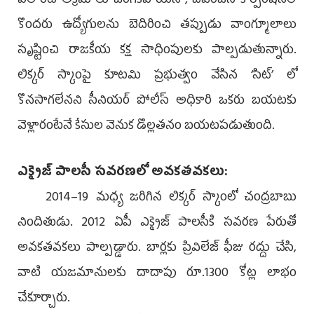
ఎలాంటి అక్రమాలు జరగకపోయినా, బెవరేజెస్‌ కార్పొరేషన్‌లో
కొందరు ఉద్యోగులను బెదిరించి తప్పుడు వాంగ్మూలాలు
సృష్టించి రాజకీయ కక్ష సాధింపులకు పాల్పడుతున్నారు.
లిక్కర్‌ స్కాంపై కూటమి ప్రభుత్వం వేసిన ‘సిట్‌’ లో
కొనసాగలేనని సీనియర్‌ పోలీస్‌ అధికారి ఒకరు బయటకు
వెళ్లారంటేనే కేసుల వెనుక డొల్లతనం బయటపడుతుంది.
ఎక్సైజ్‌ పాలసీ సవరణలో అవకతవకలు:
2014–19 మధ్య జరిగిన లిక్కర్‌ స్కాంలో చంద్రబాబు
నిందితుడు. 2012 ఏపీ ఎక్సైజ్‌ పాలసీకి సవరణ పేరుతో
అవకతవకలు పాల్పడ్డారు. బార్లకు ప్రివిలేజ్‌ ఫీజు రద్దు చేసి,
వాటి యజమానులకు దాదాపు రూ.1300 కోట్ల లాభం
చేకూర్చారు.