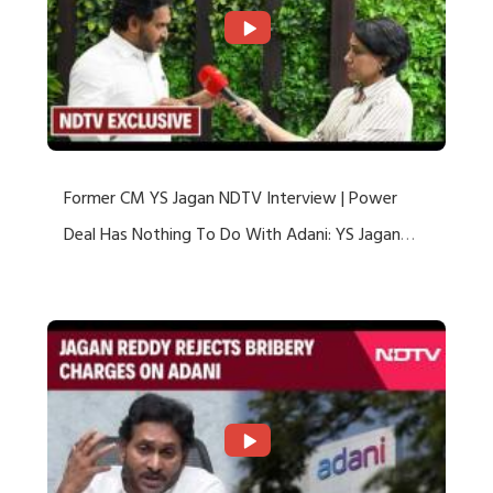
Former CM YS Jagan NDTV Interview | Power
Deal Has Nothing To Do With Adani: YS Jagan
Rejects US Charges