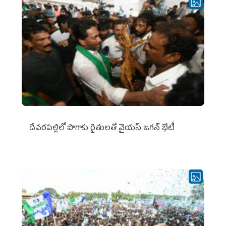
దేవరపల్లిలో పొగాకు రైతులతో వైయస్ జగన్ భేటీ