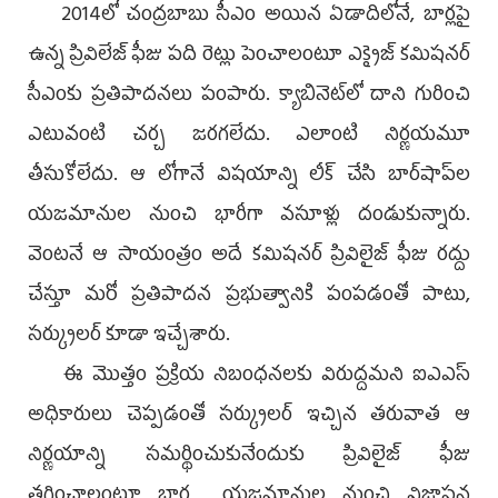
2014లో చంద్రబాబు సీఎం అయిన ఏడాదిలోనే, బార్లపై
ఉన్న ప్రివిలేజ్‌ ఫీజు పది రెట్లు పెంచాలంటూ ఎక్సైజ్‌ కమిషనర్‌
సీఎంకు ప్రతిపాదనలు పంపారు. క్యాబినెట్‌లో దాని గురించి
ఎటువంటి చర్చ జరగలేదు. ఎలాంటి నిర్ణయమూ
తీసుకోలేదు. ఆ లోగానే విషయాన్ని లీక్‌ చేసి బార్‌షాప్‌ల
యజమానుల నుంచి భారీగా వసూళ్లు దండుకున్నారు.
వెంటనే ఆ సాయంత్రం అదే కమిషనర్‌ ప్రివిలైజ్‌ ఫీజు రద్దు
చేస్తూ మరో ప్రతిపాదన ప్రభుత్వానికి పంపడంతో పాటు,
సర్క్యులర్‌ కూడా ఇచ్చేశారు.
ఈ మొత్తం ప్రక్రియ నిబంధనలకు విరుద్దమని ఐఎఎస్‌
అధికారులు చెప్పడంతో సర్క్యులర్‌ ఇచ్చిన తరువాత ఆ
నిర్ణయాన్ని సమర్థించుకునేందుకు ప్రివిలైజ్‌ ఫీజు
తగ్గించాలంటూ బార్ల యజమానుల నుంచి విజ్ఞాపన