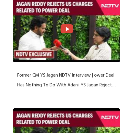
Former CM YS Jagan NDTV Interview | ower Deal
Has Nothing To Do With Adani: YS Jagan Rejects
US Charges