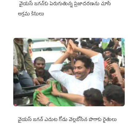
వైయ‌స్ జగన్‌కు పెరుగుతున్న ప్రజాదరణను చూసి
అక్రమ కేసులు
వైయ‌స్‌ జగన్ ఎదుట గోడు వెల్లబోసిన పొగాకు రైతులు