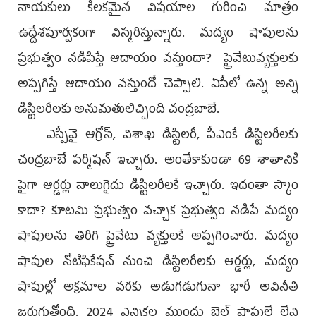
నాయకులు కీలకమైన విషయాల గురించి మాత్రం
ఉద్దేశపూర్వకంగా విస్మరిస్తున్నారు. మద్యం షాపులను
ప్రభుత్వం నడిపిస్తే ఆదాయం వస్తుందా? ప్రైవేటువ్యక్తులకు
అప్పగిస్తే ఆదాయం వస్తుందో చెప్పాలి. ఏపీలో ఉన్న అన్ని
డిస్టిలరీలకు అనుమతులిచ్చింది చంద్రబాబే.
ఎస్పీవై ఆగ్రోస్, విశాఖ డిస్టిలరీ, పీఎంకే డిస్టిలరీలకు
చంద్రబాబే పర్మిషన్‌ ఇచ్చారు. అంతేకాకుండా 69 శాతానికి
పైగా ఆర్డర్లు నాలుగైదు డిస్టిలరీలకే ఇచ్చారు. ఇదంతా స్కాం
కాదా? కూటమి ప్రభుత్వం వచ్చాక ప్రభుత్వం నడిపే మద్యం
షాపులను తిరిగి ప్రైవేటు వ్యక్తులకే అప్పగించారు. మద్యం
షాపుల నోటిఫికేషన్‌ నుంచి డిస్టిలరీలకు ఆర్డర్లు, మద్యం
షాపుల్లో అక్రమాల వరకు అడుగడుగునా భారీ అవినీతి
జరుగుతోంది. 2024 ఎన్నికల ముందు బెల్ట్‌ షాపులే లేని