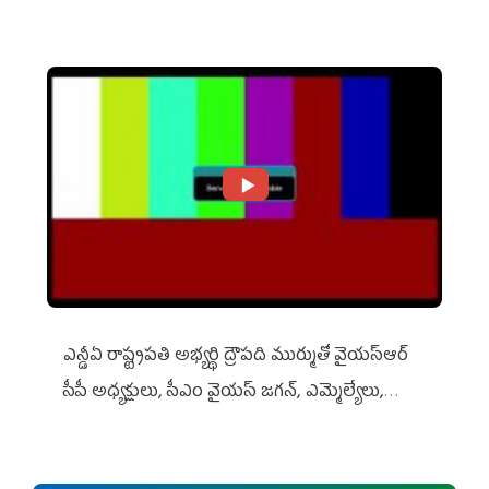
ఎన్డీఏ రాష్ట్ర‌ప‌తి అభ్య‌ర్థి ద్రౌప‌ది ముర్ముతో వైయ‌స్ఆర్
సీపీ అధ్య‌క్షులు, సీఎం వైయ‌స్ జ‌గ‌న్, ఎమ్మెల్యేలు,
ఎంపీల స‌మావేశం