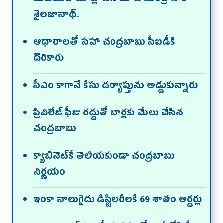
మీడియతో మాట్లాడిన మాజీ మంత్రి సాకే
శైలజానాథ్‌.
ఆధారాలతో సహా చంద్రబాబు సీఐడీకి
దొరికారు
సీఎం కాగానే కేసు దర్యాప్తును అడ్డుకున్నారు
ప్రివిలేజ్‌ ఫీజు రద్దుతో బార్లకు మేలు చేసిన
చంద్రబాబు
క్యాబినెట్‌కే తెలియకుండా చంద్రబాబు
నిర్ణయం
ఇంకా నాలుగైదు డిస్టిలరీలకే 69 శాతం ఆర్డర్లు