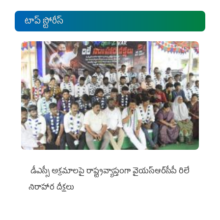
టాప్ స్టోరీస్
డీఎస్సీ అక్రమాలపై రాష్ట్రవ్యాప్తంగా వైయ‌స్ఆర్‌సీపీ రిలే
నిరాహార దీక్షలు