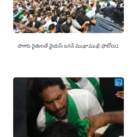
పొగాకు రైతుల‌తో వైయ‌స్ జ‌గ‌న్ ముఖాముఖి..ఫొటోలు2