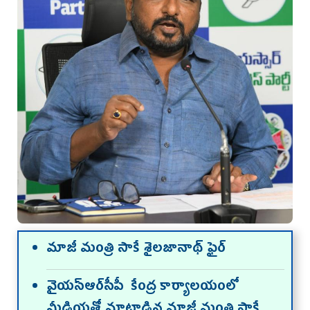
మాజీ మంత్రి సాకే శైలజానాథ్‌ ఫైర్‌
వైయ‌స్ఆర్‌సీపీ కేంద్ర కార్యాలయంలో