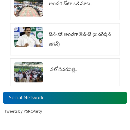
అందరి నోటా ఒకే మాట..
జెన్‌-జీకి అండగా జెన్‌-జే (జనరేషన్
జగన్)
చలో దేవరపల్లి..
Social Network
Tweets by YSRCParty