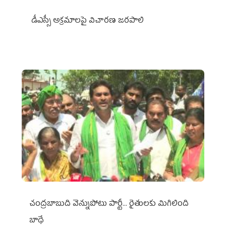
డీఎస్సీ అక్రమాలపై విచారణ జరపాలి
చంద్రబాబుది వెన్నుపోటు పార్టీ... రైతులకు మిగిలింది
బాధే