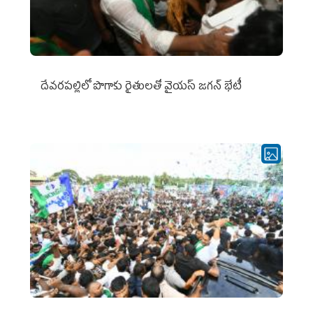
దేవరపల్లిలో పొగాకు రైతులతో వైయస్ జగన్ భేటీ