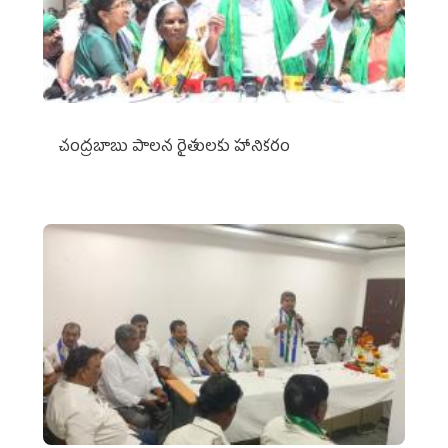
చంద్రబాబు పాలన రైతులకు హానికరం