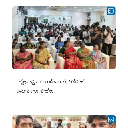
రాష్ట్రవ్యాప్తంగా రౌండ్‌టేబుల్‌, టౌన్‌హాల్‌
సమావేశాలు..ఫొటోలు