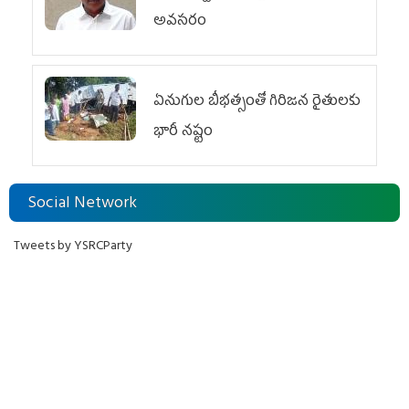
అవసరం
ఏనుగుల బీభత్సంతో గిరిజన రైతులకు
భారీ నష్టం
Social Network
Tweets by YSRCParty