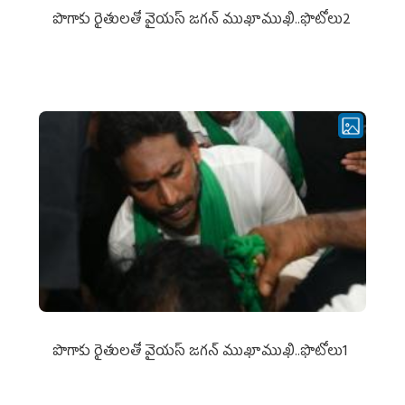
పొగాకు రైతుల‌తో వైయ‌స్ జ‌గ‌న్ ముఖాముఖి..ఫొటోలు2
పొగాకు రైతుల‌తో వైయ‌స్ జ‌గ‌న్ ముఖాముఖి..ఫొటోలు1