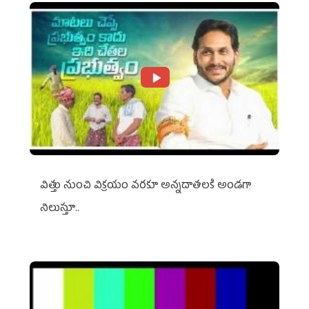
విత్తు నుంచి విక్రయం వరకూ అన్నదాతలకి అండగా
నిలుస్తూ..