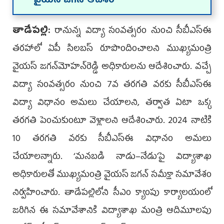
వైయస్‌ జగన్‌ ఆదేశం
తాడేపల్లి:
రానున్న విద్యా సంవత్సరం నుంచి సీబీఎస్‌ఈ
తరహాలో ఏపీ సిలబస్‌ రూపొందించాలని ముఖ్యమంత్రి
వైయస్‌ జగన్‌మోహన్‌రెడ్డి అధికారులను ఆదేశించారు. వచ్చే
విద్యా సంవత్సరం నుంచి 7వ తరగతి వరకు సీబీఎస్‌ఈ
విద్యా విధానం అమలు చేయాలని, తర్వాత ఏటా ఒక్క
తరగతి పెంచుకుంటూ వెళ్లాలని ఆదేశించారు. 2024 నాటికి
10 తరగతి వరకు సీబీఎస్‌ఈ విధానం అమలు
చేయాలన్నారు. ‘మనబడి నాడు–నేడు’పై విద్యాశాఖ
అధికారులతో ముఖ్యమంత్రి వైయస్‌ జగన్‌ సమీక్షా సమావేశం
నిర్వహించారు. తాడేపల్లిలోని సీఎం క్యాంపు కార్యాలయంలో
జరిగిన ఈ సమావేశానికి విద్యాశాఖ మంత్రి ఆదిమూలపు