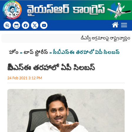
Skip to main content
????
డీఎస్సీ అక్రమాలపై రాష్ట్రవ్యాప్తంగా వైయ‌స్
You are here
హోం
»
టాప్ స్టోరీస్
» సీబీఎస్‌ఈ తరహాలో ఏపీ సిలబస్‌
సీబీఎస్‌ఈ తరహాలో ఏపీ సిలబస్‌
24 Feb 2021 3:12 PM