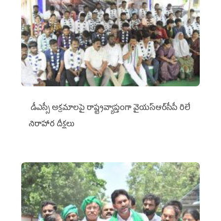
డీఎస్సీ అక్రమాలపై రాష్ట్రవ్యాప్తంగా వైయ‌స్ఆర్‌సీపీ రిలే
నిరాహార దీక్షలు