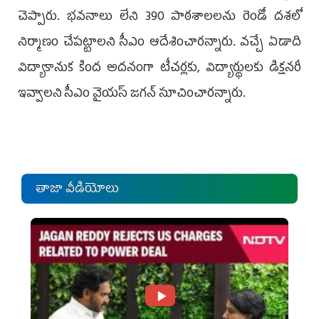
చెప్పారు. భవనాలు లేని 390 పాఠశాలలను రెండో దశలో
నిర్మాణం చేపట్టాలని సీఎం ఆదేశించారన్నారు. వచ్చే ఏడాది
విద్యాకానుక కింద అదనంగా టీచర్లకు, విద్యార్థులకు డిక్షనరీ
ఇవ్వాలని సీఎం వైయస్‌ జగన్‌ సూచించారన్నారు.
తాజా వీడియోలు