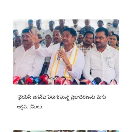
వైయ‌స్ జగన్‌కు పెరుగుతున్న ప్రజాదరణను చూసి
అక్రమ కేసులు