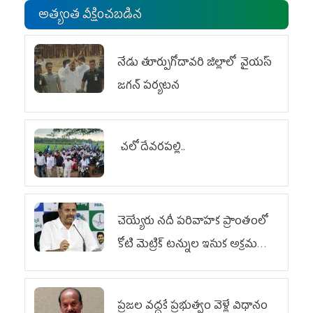
అత్యంత వీక్షించబడిన
నేడు తూర్పుగోదావరి జిల్లాలో వైయస్‌
జగన్‌ పర్యటన
చలో దేవరపల్లి..
చెయ్యేరు నదీ పరివాహక ప్రాంతంలో
కోటి మెట్రిక్ టన్నుల ఇసుక అక్రమ
రవాణా
ప్రజల వద్దకే ప్రభుత్వం వెళ్లే విధానం