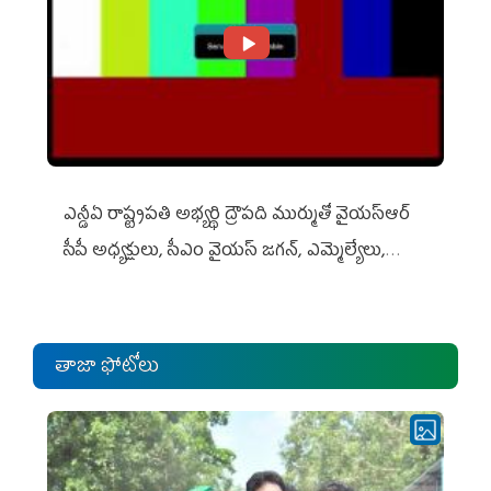
ఎన్డీఏ రాష్ట్ర‌ప‌తి అభ్య‌ర్థి ద్రౌప‌ది ముర్ముతో వైయ‌స్ఆర్
సీపీ అధ్య‌క్షులు, సీఎం వైయ‌స్ జ‌గ‌న్, ఎమ్మెల్యేలు,
ఎంపీల స‌మావేశం
తాజా ఫోటోలు