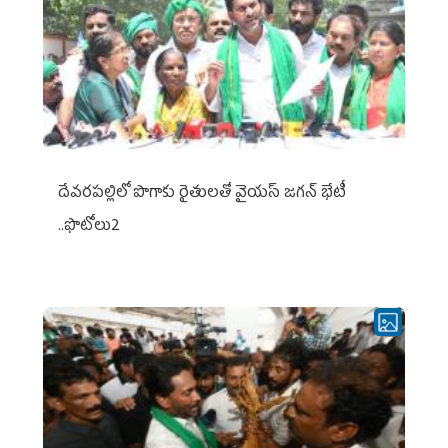
దేవరపల్లిలో పొగాకు రైతులతో వైయస్ జగన్ భేటీ
..ఫొటోలు2