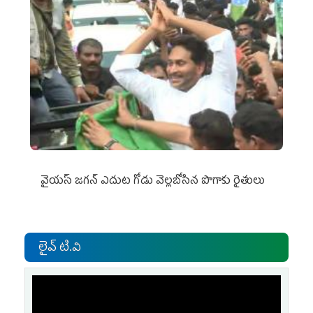
వైయ‌స్‌ జగన్ ఎదుట గోడు వెల్లబోసిన పొగాకు రైతులు
లైవ్ టి.వి