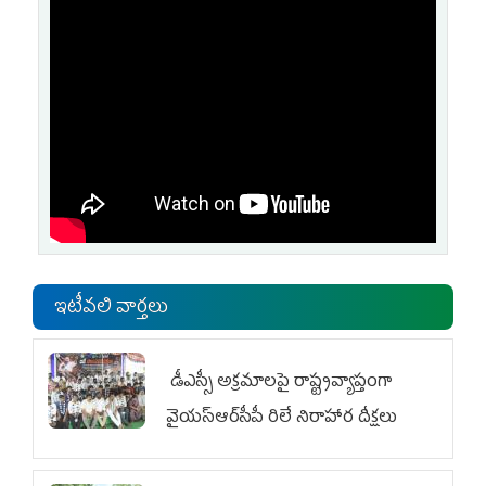
ఇటీవలి వార్తలు
డీఎస్సీ అక్రమాలపై రాష్ట్రవ్యాప్తంగా
వైయ‌స్ఆర్‌సీపీ రిలే నిరాహార దీక్షలు