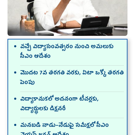
వచ్చే విద్యాసంవత్సరం నుంచి అమలుకు
సీఎం ఆదేశం
మొదట 7వ తరగతి వరకు, ఏటా ఒక్కో తరగతి
పెంపు
విద్యాకానుకలో అదనంగా టీచర్లకు,
విద్యార్థులకు డిక్షనరీ
మనబడి నాడు–నేడుపై సమీక్షలో సీఎం