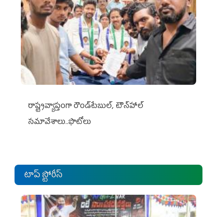
రాష్ట్రవ్యాప్తంగా రౌండ్‌టేబుల్‌, టౌన్‌హాల్‌
సమావేశాలు..ఫొటోలు
టాప్ స్టోరీస్