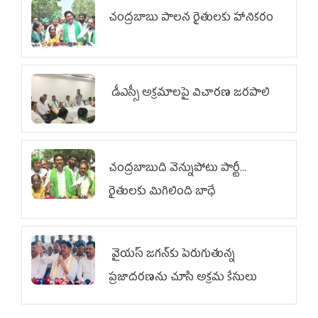
చంద్రబాబు పాలన రైతులకు హానికరం
డీఎస్సీ అక్రమాలపై విచారణ జరపాలి
చంద్రబాబుది వెన్నుపోటు పార్టీ...
రైతులకు మిగిలింది బాధే
వైయ‌స్ జగన్‌కు పెరుగుతున్న
ప్రజాదరణను చూసి అక్రమ కేసులు