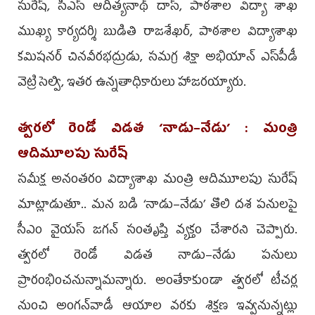
సురేష్, సీఎస్‌ ఆదిత్యనాథ్‌ దాస్, పాఠశాల విద్యా శాఖ
ముఖ్య కార్యదర్శి బుడితి రాజశేఖర్, పాఠశాల విద్యాశాఖ
కమిషనర్‌ చినవీరభద్రుడు, సమగ్ర శిక్షా అభియాన్‌ ఎస్‌పీడీ
వెట్రి సెల్వి, ఇతర ఉన్నతాధికారులు హాజరయ్యారు.
త్వరలో రెండో విడత ‘నాడు–నేడు’ : మంత్రి
ఆదిమూలపు సురేష్‌
సమీక్ష అనంతరం విద్యాశాఖ మంత్రి ఆదిమూలపు సురేష్‌
మాట్లాడుతూ.. మన బడి ‘నాడు–నేడు’ తొలి దశ పనులపై
సీఎం వైయస్‌ జగన్‌ సంతృప్తి వ్యక్తం చేశారని చెప్పారు.
త్వరలో రెండో విడత నాడు–నేడు పనులు
ప్రారంభించనున్నామన్నారు. అంతేకాకుండా త్వరలో టీచర్ల
నుంచి అంగన్‌వాడీ ఆయాల వరకు శిక్షణ ఇవ్వనున్నట్లు