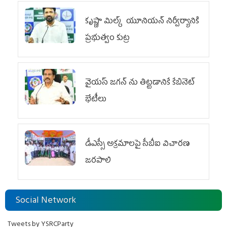
కృష్ణా మిల్క్‌ యూనియన్‌ నిర్వీర్యానికి
ప్రభుత్వం కుట్ర
వైయ‌స్ జగన్‌ ను తిట్టడానికే కేబినెట్‌
భేటీలు
డీఎస్సీ అక్రమాలపై సీబీఐ విచారణ
జరపాలి
Social Network
Tweets by YSRCParty