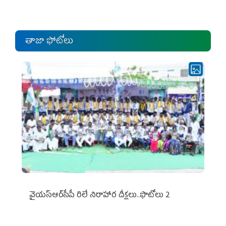
ఎంపీల స‌మావేశం
తాజా ఫోటోలు
వైయ‌స్ఆర్‌సీపీ రిలే నిరాహార దీక్షలు..ఫొటోలు 2