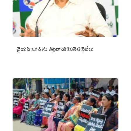
వైయ‌స్ జగన్‌ ను తిట్టడానికే కేబినెట్‌ భేటీలు