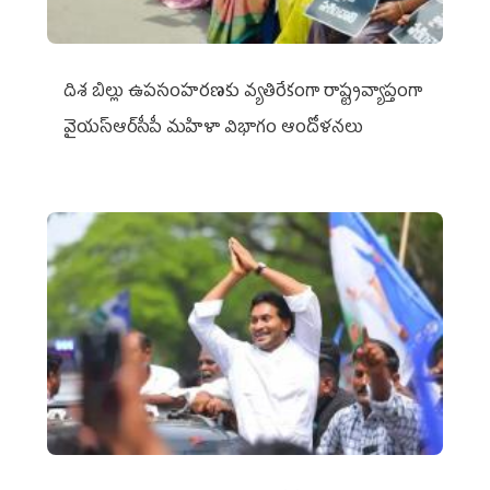
దిశ బిల్లు ఉపసంహరణకు వ్యతిరేకంగా రాష్ట్రవ్యాప్తంగా
వైయ‌స్ఆర్‌సీపీ మహిళా విభాగం ఆందోళనలు