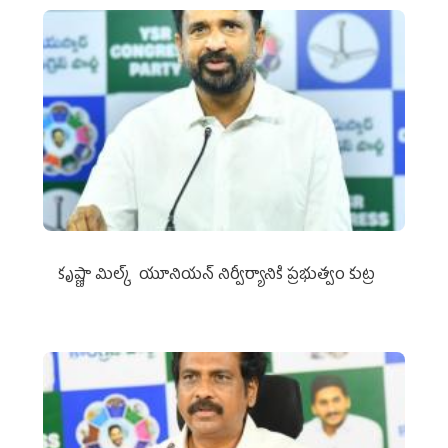
కృష్ణా మిల్క్‌ యూనియన్‌ నిర్వీర్యానికి ప్రభుత్వం కుట్ర