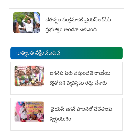
విభాగం ఆందోళనలు
నేతన్నల సంక్షేమానికి వైయ‌స్ఆర్‌సీపీ
ప్రభుత్వం అండగా నిలిచింది
అత్యంత వీక్షించబడిన
జగన్‌కు పేరు వస్తుందనే రాజకీయ
కక్షతో దిశ వ్య‌వ‌స్థ‌ను రద్దు చేశారు
వైయ‌స్ జగన్ పాలనలో చేనేతలకు
స్వర్ణయుగం