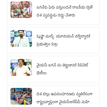
జగన్‌కు పేరు వస్తుందనే రాజకీయ కక్షతో
దిశ వ్య‌వ‌స్థ‌ను రద్దు చేశారు
కృష్ణా మిల్క్‌ యూనియన్‌ నిర్వీర్యానికి
ప్రభుత్వం కుట్ర
వైయ‌స్ జగన్‌ ను తిట్టడానికే కేబినెట్‌
భేటీలు
దిశ బిల్లు ఉపసంహరణకు వ్యతిరేకంగా
రాష్ట్రవ్యాప్తంగా వైయ‌స్ఆర్‌సీపీ మహిళా