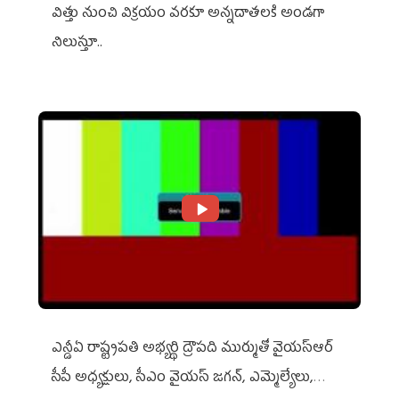
విత్తు నుంచి విక్రయం వరకూ అన్నదాతలకి అండగా
నిలుస్తూ..
ఎన్డీఏ రాష్ట్ర‌ప‌తి అభ్య‌ర్థి ద్రౌప‌ది ముర్ముతో వైయ‌స్ఆర్
సీపీ అధ్య‌క్షులు, సీఎం వైయ‌స్ జ‌గ‌న్, ఎమ్మెల్యేలు,