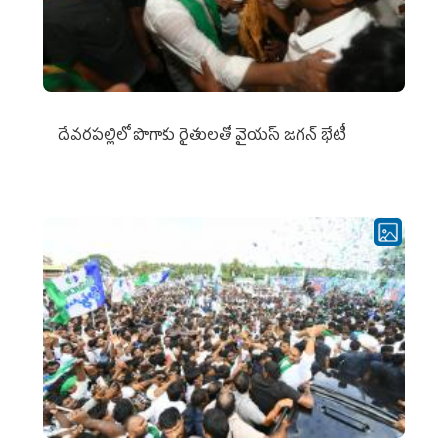
దేవరపల్లిలో పొగాకు రైతులతో వైయస్ జగన్ భేటీ