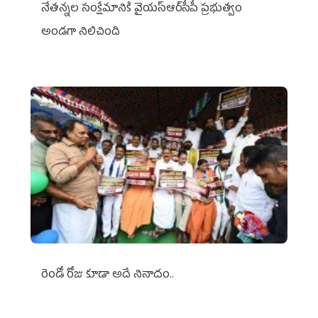
నేతన్నల సంక్షేమానికి వైయ‌స్ఆర్‌సీపీ ప్రభుత్వం
అండగా నిలిచింది
రెండో రోజు కూడా అదే నినాదం..