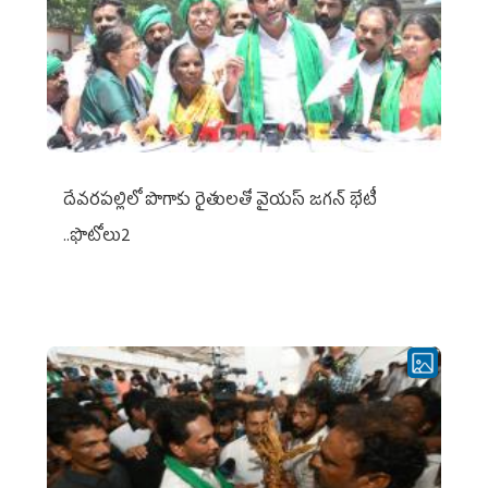
దేవరపల్లిలో పొగాకు రైతులతో వైయస్ జగన్ భేటీ
..ఫొటోలు2