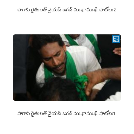
పొగాకు రైతుల‌తో వైయ‌స్ జ‌గ‌న్ ముఖాముఖి..ఫొటోలు2
పొగాకు రైతుల‌తో వైయ‌స్ జ‌గ‌న్ ముఖాముఖి..ఫొటోలు1