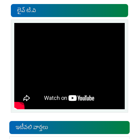
లైవ్ టి.వి
ఇటీవలి వార్తలు