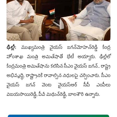
ఢిల్లీ:
ముఖ్యమంత్రి వైయ‌స్‌ జగన్‌మోహన్‌రెడ్డి కేంద్ర
హోంశాఖ మంత్రి అమిత్‌షాతో భేటీ అయ్యారు. ఢిల్లీలో
కేంద్ర‌మంత్రి అమిత్‌షాను క‌లిసిన సీఎం వైయ‌స్ జ‌గ‌న్.. రాష్ట్ర
అభివృద్ధి, రాష్ట్రానికి రావాల్సిన నిధుల‌పై చ‌ర్చించారు. సీఎం
వైయ‌స్ జ‌గ‌న్‌‌ వెంట వైయ‌స్ఆర్ సీపీ ఎంపీలు
విజయసాయిరెడ్డి, పీవీ మిథున్‌రెడ్డి, బాలశౌరి ఉన్నారు.