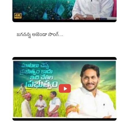
జగనన్న అజెండా సాంగ్….