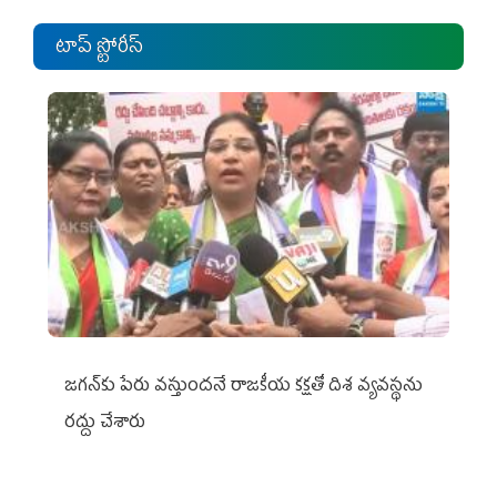
టాప్ స్టోరీస్
జగన్‌కు పేరు వస్తుందనే రాజకీయ కక్షతో దిశ వ్య‌వ‌స్థ‌ను
రద్దు చేశారు