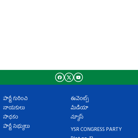
పార్టీ గురించి
ఈవెంట్స్
నాయకులు
మీడియా
సాధకం
న్యూస్
పార్టీ సభ్యులు
YSR CONGRESS PARTY