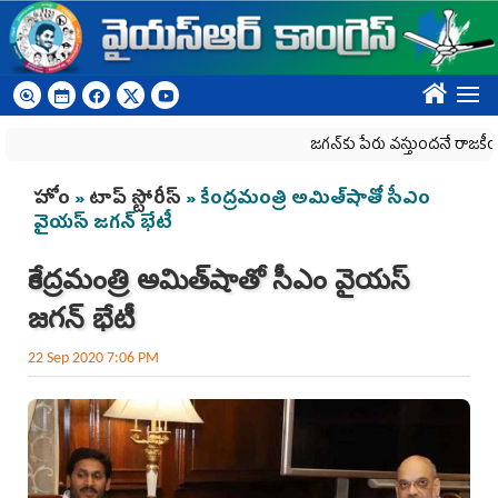
Skip to main content
????
జగన్‌కు పేరు వస్తుందనే రాజకీయ కక్షతో ది
You are here
హోం
»
టాప్ స్టోరీస్
» కేంద్ర‌మంత్రి అమిత్‌షాతో సీఎం
వైయ‌స్ జ‌గ‌న్‌ భేటీ
కేంద్ర‌మంత్రి అమిత్‌షాతో సీఎం వైయ‌స్
జ‌గ‌న్‌ భేటీ
22 Sep 2020 7:06 PM