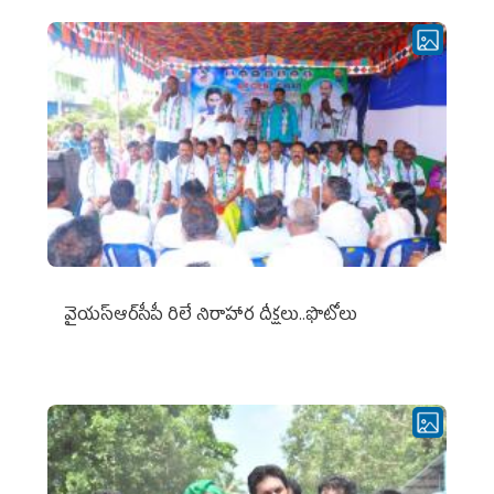
వైయ‌స్ఆర్‌సీపీ రిలే నిరాహార దీక్షలు..ఫొటోలు