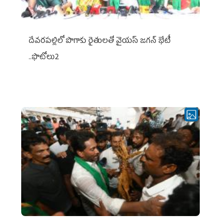
దేవరపల్లిలో పొగాకు రైతులతో వైయస్ జగన్ భేటీ
..ఫొటోలు2