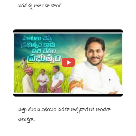
జగనన్న అజెండా సాంగ్….
విత్తు నుంచి విక్రయం వరకూ అన్నదాతలకి అండగా
నిలుస్తూ..