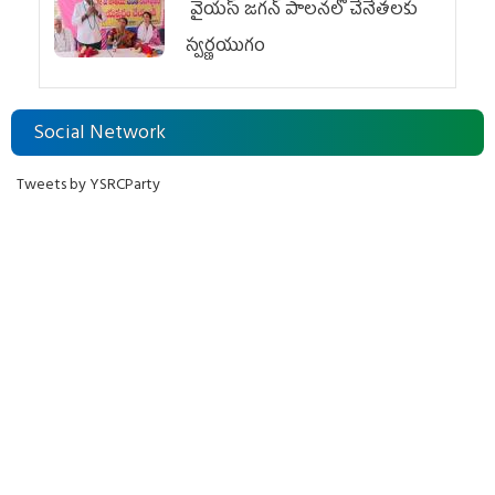
వైయ‌స్ జగన్ పాలనలో చేనేతలకు
స్వర్ణయుగం
Social Network
Tweets by YSRCParty