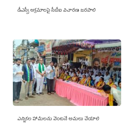
డీఎస్సీ అక్రమాలపై సీబీఐ విచారణ జరపాలి
ఎన్నికల హామీలను వెంటనే అమలు చేయాలి