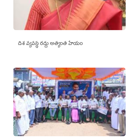
దిశ వ్యవస్థ రద్దు అత్యంత హేయం