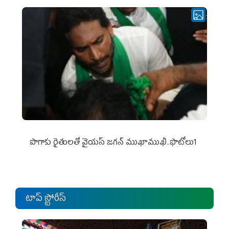
పొగాకు రైతుల‌తో వైయ‌స్ జ‌గ‌న్ ముఖాముఖి..ఫొటోలు1
టాప్ స్టోరీస్