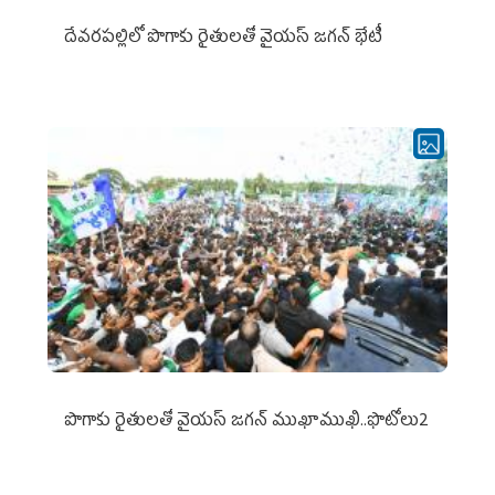
దేవరపల్లిలో పొగాకు రైతులతో వైయస్ జగన్ భేటీ
పొగాకు రైతుల‌తో వైయ‌స్ జ‌గ‌న్ ముఖాముఖి..ఫొటోలు2