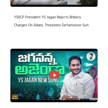
YSRCP President YS Jagan Rejects Bribery
Charges On Adani, Threatens Defamation Suit
Against Media Groups