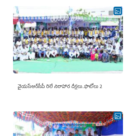
వైయ‌స్ఆర్‌సీపీ రిలే నిరాహార దీక్షలు..ఫొటోలు 2