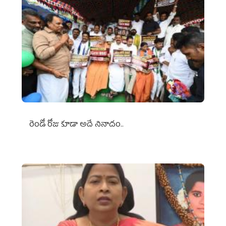
రెండో రోజు కూడా అదే నినాదం..