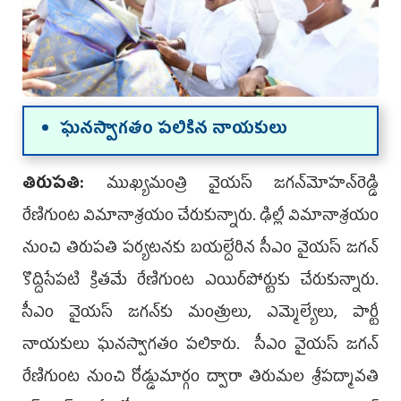
ఘ‌న‌స్వాగ‌తం ప‌లికిన నాయ‌కులు
తిరుపతి:
ముఖ్యమంత్రి వైయస్‌ జగన్‌మోహన్‌రెడ్డి
రేణిగుంట విమానాశ్రయం చేరుకున్నారు. ఢిల్లీ విమానాశ్రయం
నుంచి తిరుపతి పర్యటనకు బయల్దేరిన సీఎం వైయస్‌ జగన్‌
కొద్దిసేపటి క్రితమే రేణిగుంట ఎయిర్‌పోర్టుకు చేరుకున్నారు.
సీఎం వైయ‌స్ జ‌గ‌న్‌కు మంత్రులు, ఎమ్మెల్యేలు, పార్టీ
నాయ‌కులు ఘ‌న‌స్వాగ‌తం ప‌లికారు. సీఎం వైయ‌స్ జ‌గ‌న్
రేణిగుంట నుంచి రోడ్డుమార్గం ద్వారా తిరుమల శ్రీపద్మావతి