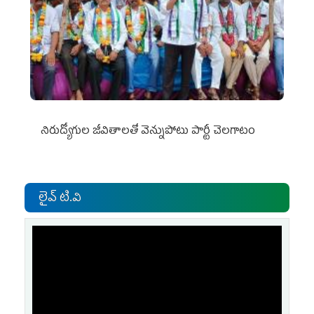
నిరుద్యోగుల జీవితాలతో వెన్నుపోటు పార్టీ చెలగాటం
లైవ్ టి.వి