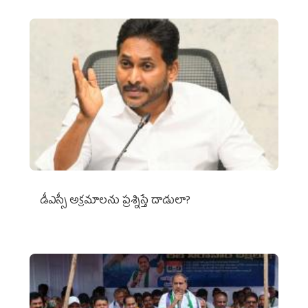
డీఎస్సీ అక్రమాలను ప్రశ్నిస్తే దాడులా?