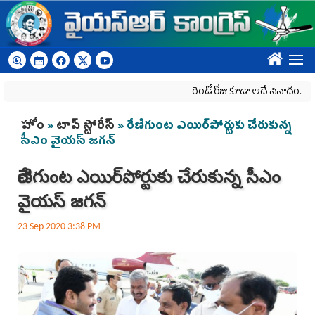
Skip to main content
????
రెండో రోజు కూడా అదే నినాదం..
You are here
హోం
»
టాప్ స్టోరీస్
» రేణిగుంట ఎయిర్‌పోర్టుకు చేరుకున్న
సీఎం వైయస్‌ జగన్‌
రేణిగుంట ఎయిర్‌పోర్టుకు చేరుకున్న సీఎం
వైయస్‌ జగన్‌
23 Sep 2020 3:38 PM