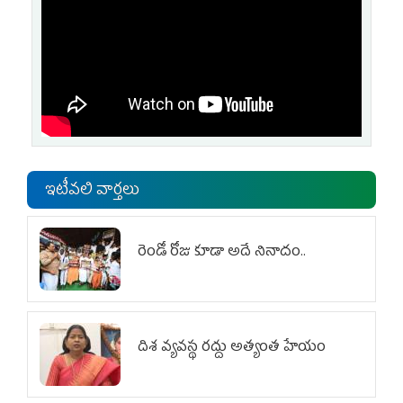
ఇటీవలి వార్తలు
రెండో రోజు కూడా అదే నినాదం..
దిశ వ్యవస్థ రద్దు అత్యంత హేయం