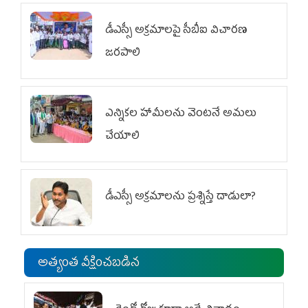
డీఎస్సీ అక్రమాలపై సీబీఐ విచారణ
జరపాలి
ఎన్నికల హామీలను వెంటనే అమలు
చేయాలి
డీఎస్సీ అక్రమాలను ప్రశ్నిస్తే దాడులా?
అత్యంత వీక్షించబడిన