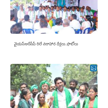
వైయ‌స్ఆర్‌సీపీ రిలే నిరాహార దీక్షలు..ఫొటోలు