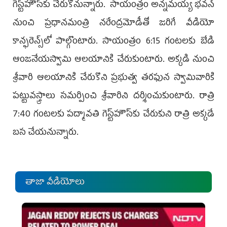
గెస్ట్‌హౌస్‌కు చేరుకోనున్నారు. సాయంత్రం అన్నమయ్య భవన్‌
నుంచి ప్రధానమంత్రి నరేంద్రమోడీతో జరిగే వీడియో
కాన్ఫరెన్స్‌లో పాల్గొంటారు. సాయంత్రం 6:15 గంటలకు బేడి
ఆంజనేయస్వామి ఆలయానికి చేరుకుంటారు. అక్కడి నుంచి
శ్రీవారి ఆలయానికి చేరుకొని ప్రభుత్వ తరఫున స్వామివారికి
పట్టువస్త్రాలు సమర్పించి శ్రీవారిని దర్శించుకుంటారు. రాత్రి
7:40 గంటలకు పద్మావతి గెస్ట్‌హౌస్‌కు చేరుకుని రాత్రి అక్కడే
బస చేయనున్నారు.
తాజా వీడియోలు