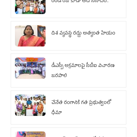
రెండో రోజు కూడా అదే నినాదం..
దిశ వ్యవస్థ రద్దు అత్యంత హేయం
డీఎస్సీ అక్రమాలపై సీబీఐ విచారణ
జరపాలి
చేనేత రంగానికి గత ప్రభుత్వంలో
ధీమా