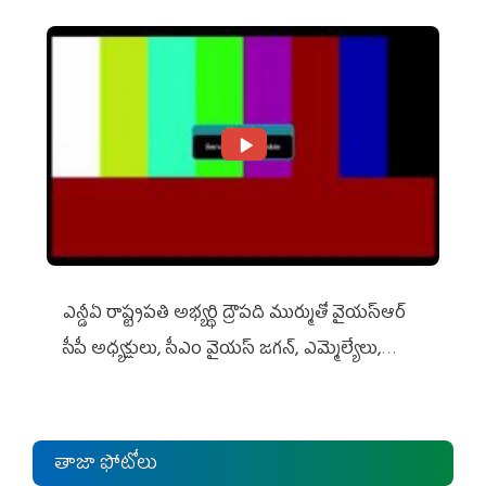
ఎన్డీఏ రాష్ట్ర‌ప‌తి అభ్య‌ర్థి ద్రౌప‌ది ముర్ముతో వైయ‌స్ఆర్
సీపీ అధ్య‌క్షులు, సీఎం వైయ‌స్ జ‌గ‌న్, ఎమ్మెల్యేలు,
ఎంపీల స‌మావేశం
తాజా ఫోటోలు