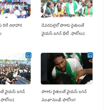
పీ రిలే నిరాహార
దేవరపల్లిలో పొగాకు రైతులతో
లు
వైయస్ జగన్ భేటీ ..ఫొటోలు2
తో వైయ‌స్ జ‌గ‌న్
పొగాకు రైతుల‌తో వైయ‌స్ జ‌గ‌న్
.ఫొటోలు2
ముఖాముఖి..ఫొటోలు1