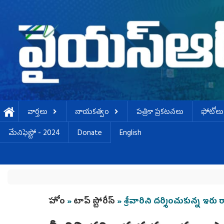
Skip to main content
వార్తలు
నాయకత్వం
పత్రికా ప్రకటనలు
ఫోటోలు
మేనిఫెస్టో - 2024
Donate
English
You are here
హోం
»
టాప్ స్టోరీస్
» శ్రీవారిని దర్శించుకున్న ఇరు