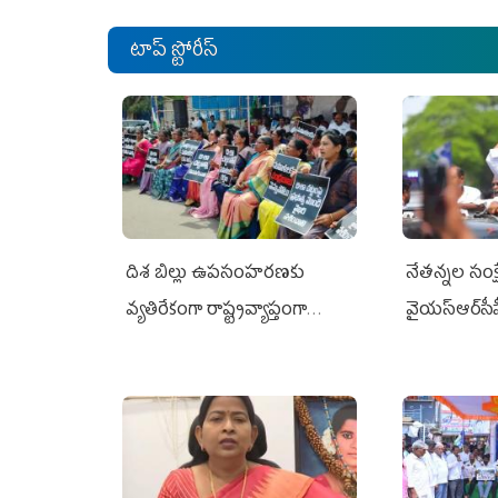
టాప్ స్టోరీస్
దిశ బిల్లు ఉపసంహరణకు
నేతన్నల సంక్ష
వ్యతిరేకంగా రాష్ట్రవ్యాప్తంగా
వైయ‌స్ఆర్‌సీప
వైయ‌స్ఆర్‌సీపీ మహిళా విభాగం
అండగా నిలిచ
ఆందోళనలు