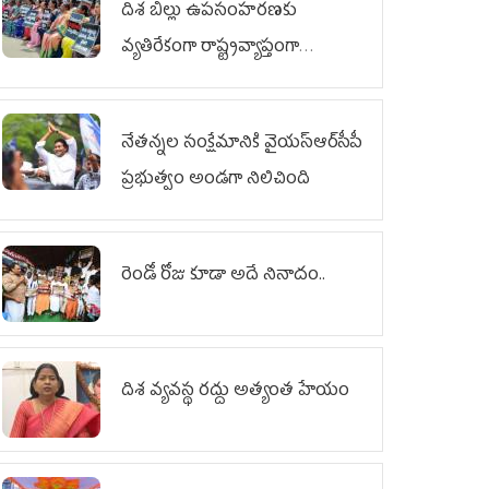
దిశ బిల్లు ఉపసంహరణకు
వ్యతిరేకంగా రాష్ట్రవ్యాప్తంగా
వైయ‌స్ఆర్‌సీపీ మహిళా విభాగం
ఆందోళనలు
నేతన్నల సంక్షేమానికి వైయ‌స్ఆర్‌సీపీ
ప్రభుత్వం అండగా నిలిచింది
రెండో రోజు కూడా అదే నినాదం..
దిశ వ్యవస్థ రద్దు అత్యంత హేయం