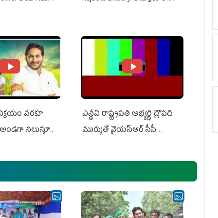
Do With Adani: YS
Adani, Threatens Defamation
ts US Charges
Suit Against Media Groups
 విక్రయం వరకూ
ఎన్డీఏ రాష్ట్ర‌ప‌తి అభ్య‌ర్థి ద్రౌప‌ది
అండగా నిలుస్తూ..
ముర్ముతో వైయ‌స్ఆర్ సీపీ
అధ్య‌క్షులు, సీఎం వైయ‌స్ జ‌గ‌న్,
ఎమ్మెల్యేలు, ఎంపీల స‌మావేశం