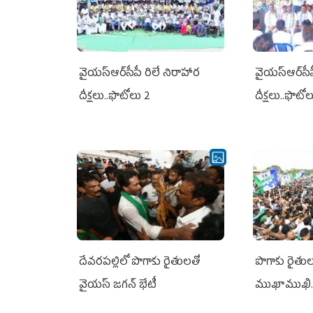
వైయ‌స్ఆర్‌సీపీ రిలే నిరాహార
వైయ‌స్ఆర్‌సీ
దీక్షలు..ఫొటోలు 2
దీక్షలు..ఫొటో
దేవరపల్లిలో పొగాకు రైతులతో
పొగాకు రైతుల‌
వైయస్ జగన్ భేటీ
ముఖాముఖి.