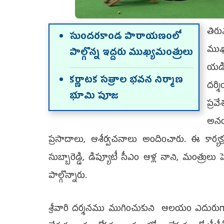
తిర
సుందరకాండ పారాయణంలో
ముఖ
పాల్గొన్న ఇద్ద‌రు ముఖ్యమంత్రులు
యడ
కర్ణాటక సత్రాల భవన నిర్మాణ
దర్శ
భూమి పూజ
ప్రవ
అనం
ప్రసాదాలు, ఆశీర్వచనాలు అందించారు. ఈ కార్యక్
సుబ్బారెడ్డి, డిప్యూటీ సీఎం ఆళ్ల నాని, మంత్రులు పెద్ది
పాల్గొన్నారు.
శ్రీవారి దర్శనము ముగించుకుని ఆలయం ఎదురుగా