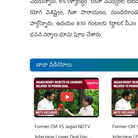
చేరుకున్నారు. లోక కళ్యాణర్ధం కరోనా నేపథ్యంలో 
యోగ వశిష్ట్యం, గీతా పారాయణం, సుందరకాండ ప
పాల్గొన్నారు. ఉదయం 8:10 గంటలకు కర్ణాటక సీఎం
భవన నిర్మాణ భూమి పూజ చేశారు.
తాజా వీడియోలు
Former CM YS Jagan NDTV
Former CM 
Interview | ower Deal Has
Interview |