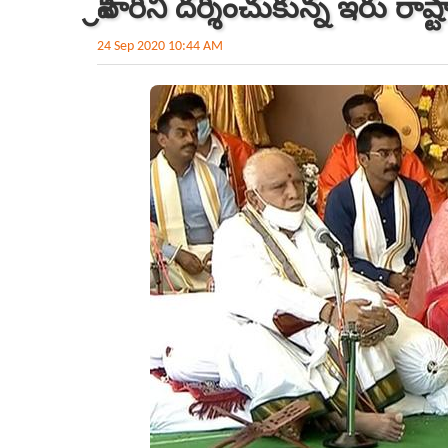
శ్రీవారిని దర్శించుకున్న ఇరు ర
24 Sep 2020 10:44 AM