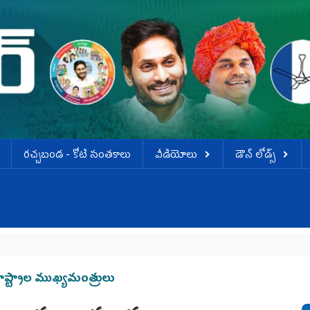
ర‌చ్చ‌బండ‌ - కోటి సంత‌కాలు
వీడియోలు
డౌన్ లోడ్స్
 రాష్ట్రాల ముఖ్యమంత్రులు