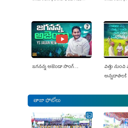
Nothing To Do With Adani: YS
Nothing To 
Jagan Rejects US Charges
Jagan Rejec
జగనన్న అజెండా సాంగ్….
విత్తు నుంచి
అన్నదాతలకి 
తాజా ఫోటోలు