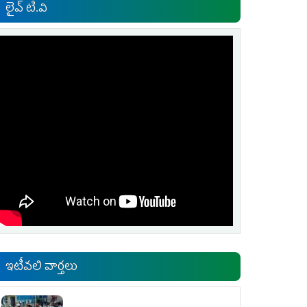
లైవ్ టి.వి
ఇటీవలి వార్తలు