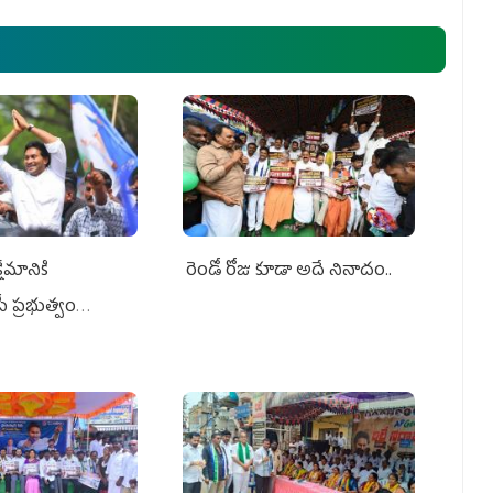
ేమానికి
రెండో రోజు కూడా అదే నినాదం..
ీ ప్రభుత్వం
ింది