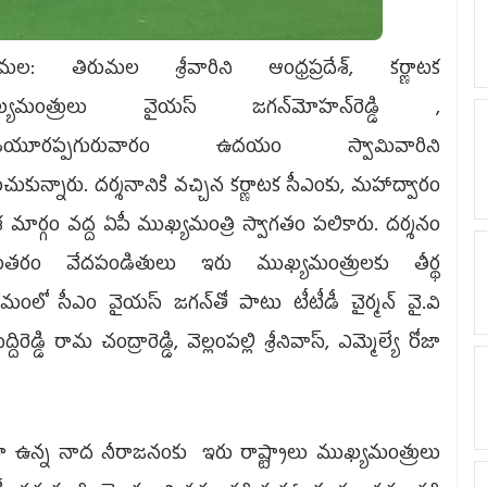
ుమల: తిరుమల శ్రీవారిని ఆంధ్ర‌ప్ర‌దేశ్‌, క‌ర్ణాట‌క
్య‌మంత్రులు వైయ‌స్‌ జగన్‌మోహన్‌రెడ్డి ,
ియూరప్పగురువారం ఉదయం స్వామివారిని
ించుకున్నారు. దర్శనానికి వచ్చిన కర్ణాటక సీఎంకు, మహాద్వారం
ేశ మార్గం వద్ద ఏపీ ముఖ్యమంత్రి‌ స్వాగతం పలికారు. దర్శనం
తరం వేదపండితులు ఇరు ముఖ్యమంత్రులకు తీర్థ
రమంలో సీఎం వైయ‌స్ జగన్‌తో పాటు టీటీడీ చైర్మన్ వై.వి
రెడ్డి రామ చంద్రారెడ్డి, వెల్లంపల్లి శ్రీనివాస్, ఎమ్మెల్యే రోజా
 ఉన్న నాద నీరాజనంకు ఇరు రాష్ట్రాలు ముఖ్యమంత్రులు