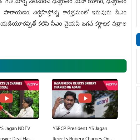
టీటీడీ గత మార్చి నెలనుంచి ధన్వంతరి మహా యాగం, ధన్వంతరి
ారాయణం నిర్వహిస్తోన్న కార్యక్రమంలో ఇరువురు సీఎం
 యడియూరప్పతో కలిసి సీఎం వైయ‌స్ జగన్ కర్ణాటక సత్రాల
YS Jagan NDTV
YSRCP President YS Jagan
 Power Deal Has
Rejects Bribery Charges On