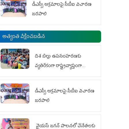
డీఎస్సీ అక్రమాలపై సీబీఐ విచారణ
జరపాలి
అత్యంత వీక్షించబడిన
దిశ బిల్లు ఉపసంహరణకు
వ్యతిరేకంగా రాష్ట్రవ్యాప్తంగా
వైయ‌స్ఆర్‌సీపీ మహిళా విభాగం
ఆందోళనలు
డీఎస్సీ అక్రమాలపై సీబీఐ విచారణ
జరపాలి
వైయ‌స్ జగన్ పాలనలో చేనేతలకు