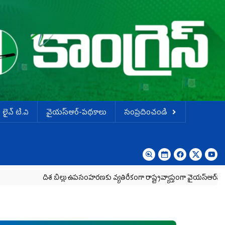
లైవ్ టి.వి
వైయస్ఆర్-పథకాలు
సంప్రదించండి
దిశ బిల్లు ఉపసంహరణకు వ్యతిరేకంగా రాష్ట్రవ్యాప్తంగా వైయ‌స్ఆర్‌సీపీ మహిళా 