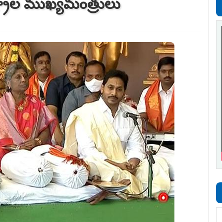
ాష్ట్రాల ముఖ్యమంత్రులు