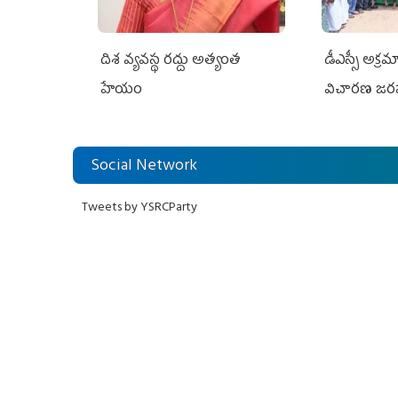
దిశ వ్యవస్థ రద్దు అత్యంత
డీఎస్సీ అక్ర
హేయం
విచారణ జర
Social Network
Tweets by YSRCParty