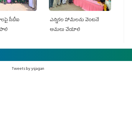
మాలపై సీబీఐ
ఎన్నికల హామీలను వెంటనే
పాలి
అమలు చేయాలి
Tweets by ysjagan