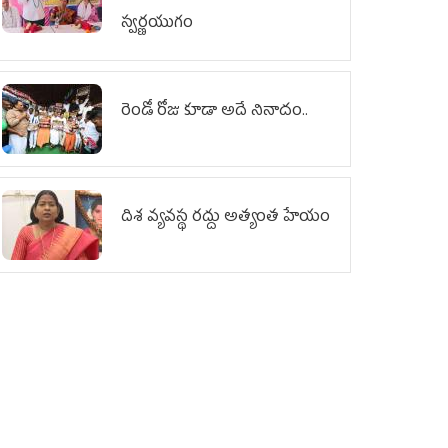
స్వర్ణయుగం
రెండో రోజు కూడా అదే నినాదం..
దిశ వ్యవస్థ రద్దు అత్యంత హేయం