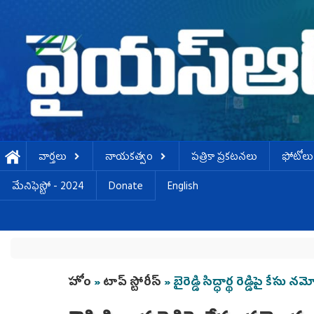
Skip to main content
వార్తలు
నాయకత్వం
పత్రికా ప్రకటనలు
ఫోటోలు
మేనిఫెస్టో - 2024
Donate
English
You are here
హోం
»
టాప్ స్టోరీస్
» బైరెడ్డి సిద్ధార్థ రెడ్డిపై కేసు 