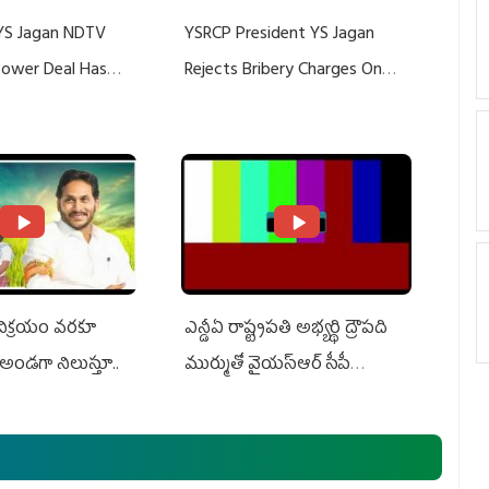
YS Jagan NDTV
YSRCP President YS Jagan
 Power Deal Has
Rejects Bribery Charges On
Do With Adani: YS
Adani, Threatens Defamation
ts US Charges
Suit Against Media Groups
 విక్రయం వరకూ
ఎన్డీఏ రాష్ట్ర‌ప‌తి అభ్య‌ర్థి ద్రౌప‌ది
అండగా నిలుస్తూ..
ముర్ముతో వైయ‌స్ఆర్ సీపీ
అధ్య‌క్షులు, సీఎం వైయ‌స్ జ‌గ‌న్,
ఎమ్మెల్యేలు, ఎంపీల స‌మావేశం