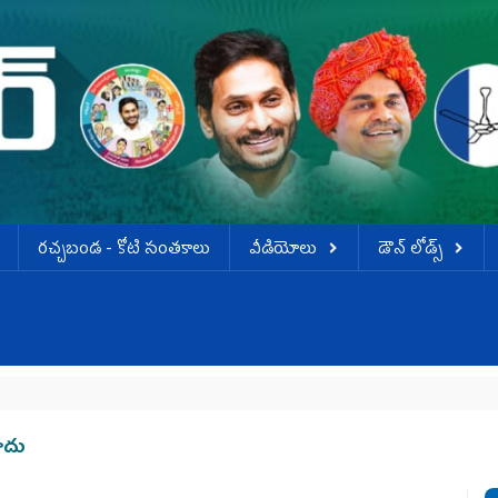
ర‌చ్చ‌బండ‌ - కోటి సంత‌కాలు
వీడియోలు
డౌన్ లోడ్స్
నమోదు