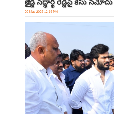
బైరెడ్డి సిద్ధార్థ రెడ్డిపై కేసు నమోద
20 May 2026 12:16 PM