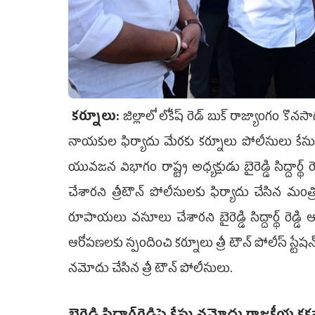
కర్నూలు:
జిల్లాలో లోకేష్ రెడ్ బుక్ రాజ్యాంగం కొన‌
నాయకుల ఫిర్యాదు మేరకు క‌ర్నూలు పోలీసులు కేసు
యువజన విభాగం రాష్ట్ర అధ్యక్షుడు బైరెడ్డి సిద్దార్థ్ 
చేశారని త్రీటౌన్ పోలీసులకు ఫిర్యాదు చేసిన మంత్
రూపాయలు వసూలు చేశారని బైరెడ్డి సిద్దార్థ్ రెడ్డి ఆర
ఆరోపణలకు స్పందించి కర్నూలు త్రీ టౌన్ పోలీస్ స్టేషన్ లో 
నమోదు చేసిన త్రీ టౌన్ పోలీసులు.