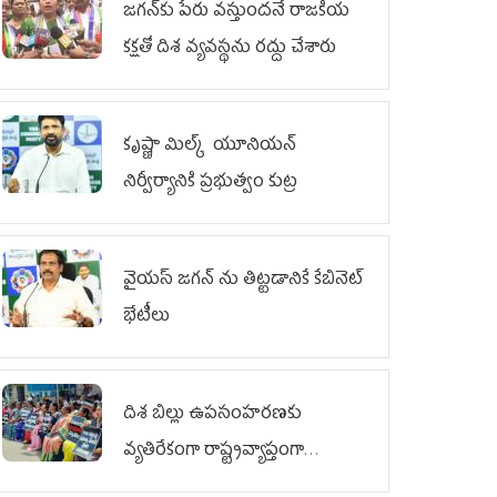
జగన్‌కు పేరు వస్తుందనే రాజకీయ
కక్షతో దిశ వ్య‌వ‌స్థ‌ను రద్దు చేశారు
కృష్ణా మిల్క్‌ యూనియన్‌
నిర్వీర్యానికి ప్రభుత్వం కుట్ర
వైయ‌స్ జగన్‌ ను తిట్టడానికే కేబినెట్‌
భేటీలు
దిశ బిల్లు ఉపసంహరణకు
వ్యతిరేకంగా రాష్ట్రవ్యాప్తంగా
వైయ‌స్ఆర్‌సీపీ మహిళా విభాగం