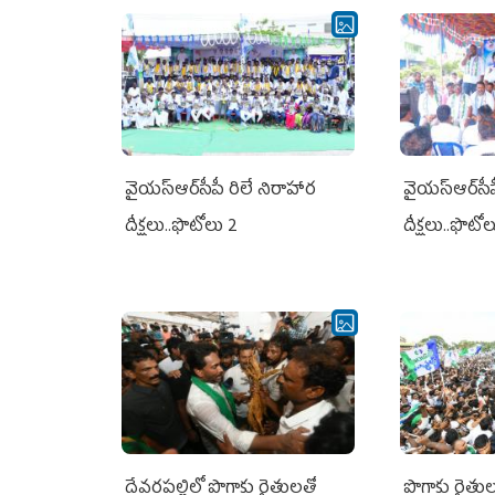
వైయ‌స్ఆర్‌సీపీ రిలే నిరాహార
వైయ‌స్ఆర్‌సీ
దీక్షలు..ఫొటోలు 2
దీక్షలు..ఫొటో
దేవరపల్లిలో పొగాకు రైతులతో
పొగాకు రైతుల‌