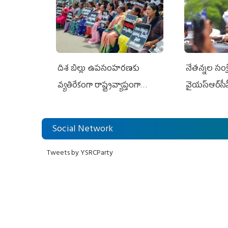
దిశ బిల్లు ఉపసంహరణకు
నేతన్నల సంక్ష
వ్యతిరేకంగా రాష్ట్రవ్యాప్తంగా
వైయ‌స్ఆర్‌సీప
వైయ‌స్ఆర్‌సీపీ మహిళా విభాగం
అండగా నిలిచ
ఆందోళనలు
Social Network
Tweets by YSRCParty