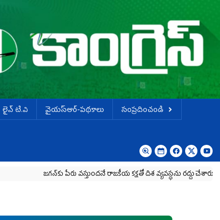
లైవ్ టి.వి
వైయస్ఆర్-పథకాలు
సంప్రదించండి
జగన్‌కు పేరు వస్తుందనే రాజకీయ కక్షతో దిశ వ్య‌వ‌స్థ‌ను రద్దు చేశారు
కృష్ణా మిల