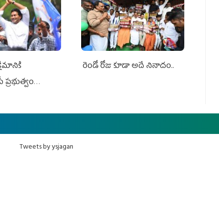
ేమానికి
రెండో రోజు కూడా అదే నినాదం..
ీ ప్రభుత్వం
ింది
Tweets by ysjagan