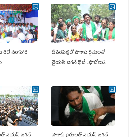
పీ రిలే నిరాహార
దేవరపల్లిలో పొగాకు రైతులతో
లు
వైయస్ జగన్ భేటీ ..ఫొటోలు2
తో వైయ‌స్ జ‌గ‌న్
పొగాకు రైతుల‌తో వైయ‌స్ జ‌గ‌న్