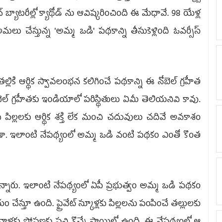
బ్యాట‌రీల్లో క్యాథోడ్ ను ఆవిష్క‌రించింది ఈ మేధావే. 98 యేళ్ల
 అమ‌లు చేస్తున్న 'అమ్మ ఒడి' ప‌థ‌కాన్ని తీసుకెళ్లింది ఓవ‌ర్సీస్
ికి ఆర్థిక స్వావ‌లంభ‌న క‌లిగించే ప‌థ‌కాన్ని ఈ నోబెల్ గ్ర‌హీత
ెల్ గ్ర‌హీత‌కు ఇండియాలో ప‌రిస్థితులు ఏమీ తెలియ‌నివి కావు.
 పిల్ల‌ల‌కు ఆర్థిక శ‌క్తి లేక మంచి చ‌దువులు చ‌దివే అవ‌కాశం
ా. ఇలాంటి నేప‌థ్యంలో అమ్మ ఒడి వంటి ప‌థ‌కం ఎంతో కొంత
ఉన్నారు. ఇలాంటి నేప‌థ్యంలో ఏపీ ప్ర‌భుత్వం అమ్మ ఒడి ప‌థ‌కం
ం చేస్తూ ఉంది. ప్రైవేట్ స్కూళ్ల‌కు పిల్ల‌ల‌ను పంపించే త‌ల్లుల‌కు