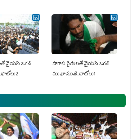
తో వైయ‌స్ జ‌గ‌న్
పొగాకు రైతుల‌తో వైయ‌స్ జ‌గ‌న్
.ఫొటోలు2
ముఖాముఖి..ఫొటోలు1