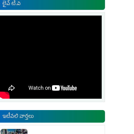
లైవ్ టి.వి
ఇటీవలి వార్తలు