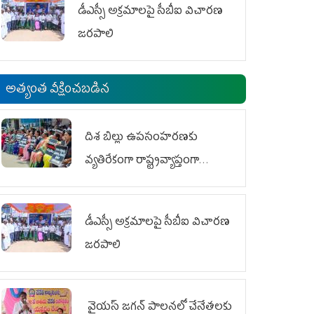
డీఎస్సీ అక్రమాలపై సీబీఐ విచారణ
జరపాలి
అత్యంత వీక్షించబడిన
దిశ బిల్లు ఉపసంహరణకు
వ్యతిరేకంగా రాష్ట్రవ్యాప్తంగా
వైయ‌స్ఆర్‌సీపీ మహిళా విభాగం
ఆందోళనలు
డీఎస్సీ అక్రమాలపై సీబీఐ విచారణ
జరపాలి
వైయ‌స్ జగన్ పాలనలో చేనేతలకు