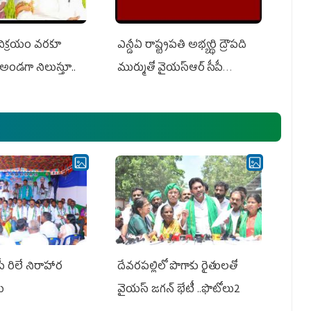
 విక్రయం వరకూ
ఎన్డీఏ రాష్ట్ర‌ప‌తి అభ్య‌ర్థి ద్రౌప‌ది
అండగా నిలుస్తూ..
ముర్ముతో వైయ‌స్ఆర్ సీపీ
అధ్య‌క్షులు, సీఎం వైయ‌స్ జ‌గ‌న్,
ఎమ్మెల్యేలు, ఎంపీల స‌మావేశం
పీ రిలే నిరాహార
దేవరపల్లిలో పొగాకు రైతులతో
లు
వైయస్ జగన్ భేటీ ..ఫొటోలు2