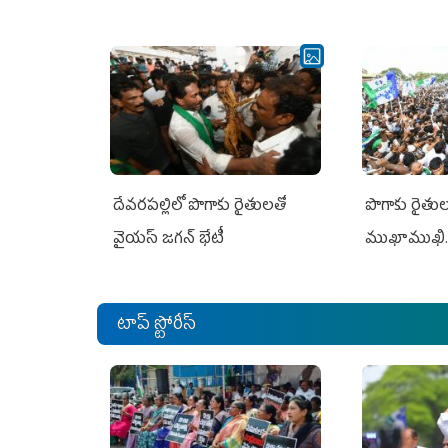
దేవరపల్లిలో పొగాకు రైతులతో
పొగాకు రైతుల‌
వైయస్ జగన్ భేటీ
ముఖాముఖి.
టాప్ స్టోరీస్