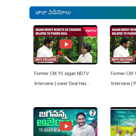
తాజా వీడియోలు
Former CM YS Jagan NDTV
Former CM 
Interview | ower Deal Has
Interview |
Nothing To Do With Adani: YS
Nothing To 
Jagan Rejects US Charges
Jagan Rejec