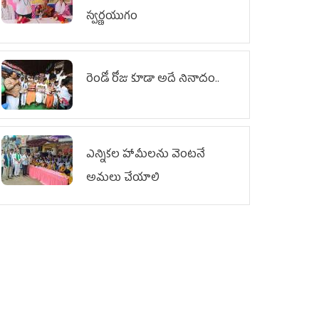
స్వర్ణయుగం
రెండో రోజు కూడా అదే నినాదం..
ఎన్నికల హామీలను వెంటనే
అమలు చేయాలి