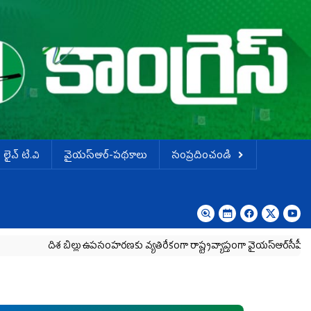
లైవ్ టి.వి
వైయస్ఆర్-పథకాలు
సంప్రదించండి
శ బిల్లు ఉపసంహరణకు వ్యతిరేకంగా రాష్ట్రవ్యాప్తంగా వైయ‌స్ఆర్‌సీపీ మహిళా విభా