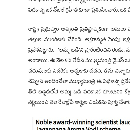
అది ఫీజుల‌కు, ప్ర‌భుత్వ స్కూళ్లకు పిల్ల‌ల‌ను పంపించే
ప‌థ‌కాన్ని ఒక నోబెల్ గ్ర‌హీత కూడా ప్ర‌శంసించారు. 
రాష్ట్ర ప్రభుత్వం అత్యంత ప్రతిష్టాత్మకంగా అమలు
తల్లుల ముంగిటకు చేరింది. అక్షరాస్యత పెంపు లక్ష్
ప్రవేశపెట్టారు. ‘అమ్మ ఒడి’ని ప్రారంభించిన రెండు, మ
అందాయి. ఈ నెల 9వ తేదీన ముఖ్యమంత్రి వైఎస్‌ జగన్‌
చదువులకు పేదరికం అడ్డుకాకూడదని, తమ చిన్నారులను
చొప్పున అందించేలా ముఖ్యమంత్రి ఈ పథకాన్ని ప్రవేశ
తొలి బడ్జెట్‌లోనే అమ్మ ఒడి పథకానికి రూ.6,500 క
నిర్ణయించి నెల రోజుల్లోపే అర్హుల ఎంపికను పూర్తి చేశార