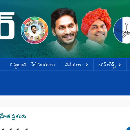
ర‌చ్చ‌బండ‌ - కోటి సంత‌కాలు
వీడియోలు
డౌన్ లోడ్స్
ది
్ర‌హీత ప్ర‌శంస‌