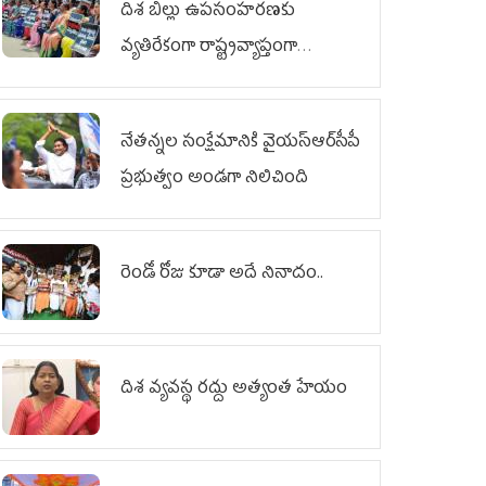
దిశ బిల్లు ఉపసంహరణకు
వ్యతిరేకంగా రాష్ట్రవ్యాప్తంగా
వైయ‌స్ఆర్‌సీపీ మహిళా విభాగం
ఆందోళనలు
నేతన్నల సంక్షేమానికి వైయ‌స్ఆర్‌సీపీ
ప్రభుత్వం అండగా నిలిచింది
రెండో రోజు కూడా అదే నినాదం..
దిశ వ్యవస్థ రద్దు అత్యంత హేయం