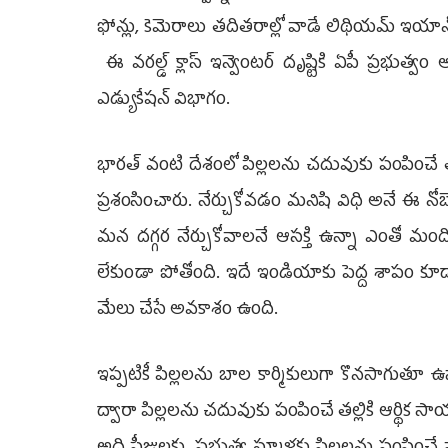
ఫోన్లు, కెమెరాలు త‌దిత‌రాల్లో వాడే లిథియ‌మ్ ఇయాన్ 
ఈ వ‌ర‌ల్డ్ క్లాస్ ఇన్వెంట‌ర్ దృష్టికి ఏపీ ప్ర‌భుత్వం
ఎడ్యుకేషన్ విభాగం.
భార‌త్ వంటి దేశంలో పిల్ల‌లను చ‌దువుకు పంపించే త‌ల్ల
ప్ర‌శంసించారు. నేర్చుకోవ‌డం మ‌నిషి విధి అనే ఈ నోబ
మ‌న ద‌గ్గ‌ర నేర్చుకోవాల‌నే ఆస‌క్తి ఉన్నా ఎంతో మంది
లేకుండా పోతోంది. ఇదే ఇండియాకు పెద్ద శాపం కూడ
మేలు చేసే అవ‌కాశం ఉంది.
ఇప్ప‌టికీ పిల్ల‌ల‌ను బాల కార్మికులుగా కొన‌సాగుతూ 
ద్వారా పిల్ల‌ల‌ను చ‌దువుకు పంపించే త‌ల్లికి ఆర్థిక సాయ