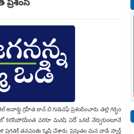
త ప్ర‌శంస‌
ెల్ అవార్డు గ్ర‌హీత జాన్ బి గుడెన‌ఫ్ ప్ర‌శంసించారు. త‌ల్లి గ‌ర్భం
్టిలో క‌లిసిపోయేంత వ‌ర‌కూ మ‌నిషి ఏదో ఒక‌టి నేర్చుకుంటూనే
ర‌గ‌తికి త‌న‌వంతు కృషి చేశారు. ప్ర‌స్తుతం మ‌న వాడే స్మార్ట్