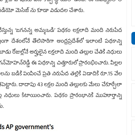
 వాళ్ల‌కు పోష‌ణ‌కు ప‌ని కొచ్చే స్థాయిలో ఉంది. ఈ నేప‌థ్యంలో ఆ
ఒక వీడియో మెసేజ్ ను కూడా విడుద‌ల చేశారు.
 చేస్తున్న ‘జగనన్న అమ్మఒడి’ పథకం లక్షలాది మంది నిరుపేద
యంగా దేశంలోనే తొలిసారిగా ఆంధ్రప్రదేశ్‌లో ఇలాంటి పథకాన్ని
ూడు రోజుల్లోనే అర్హులైన లక్షలాది మంది తల్లుల చేతికి నిధులు
మోహన్‌రెడ్డి ఈ పథకాన్ని చిత్తూరులో ప్రారంభించారు. పిల్లల
 బడికి పంపించే ప్రతి నిరుపేద తల్లికి ఏడాదికి రూ.15 వేల
పెట్టారు. దాదాపు 43 లక్షల మంది తల్లులకు మేలు చేకూర్చేలా
ోట్ల నిధులు కేటాయించారు. పథకం ప్రారంభానికి ముహూర్తాన్ని
ు.