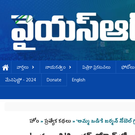
Skip to main content
వార్తలు
నాయకత్వం
పత్రికా ప్రకటనలు
ఫోటోలు
మేనిఫెస్టో - 2024
Donate
English
You are here
హోం
»
ప్రత్యేక కథలు
» 'అమ్మ ఒడి'కి జ‌ర్మ‌న్ నోబెల్ గ