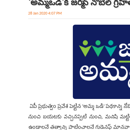
'అమ్మ ఒడి'కి జ‌ర్మ‌న్ నోబెల్ గ్ర‌హీ
28 Jan 2020 4:07 PM
ఏపీ ప్ర‌భుత్వం ప్ర‌వేశ పెట్టిన 'అమ్మ ఒడి' ప‌థకాన్ని నోబ
నుంచి బ‌య‌ట‌కు వ‌చ్చిన‌ప్ప‌టి నుంచి, మ‌నిషి మ‌ట
ఉండాల‌నే త‌త్వాన్ని పాటించాల‌నే గుడెన‌ఫ్ మానవాళి ప్