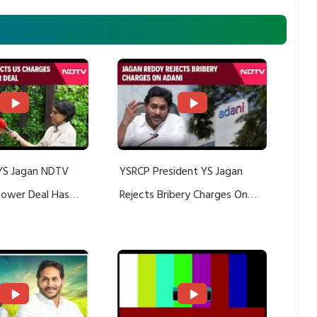
YS Jagan NDTV
YSRCP President YS Jagan
 Power Deal Has
Rejects Bribery Charges On
Do With Adani: YS
Adani, Threatens Defamation
ts US Charges
Suit Against Media Groups