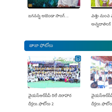
జగనన్న అజెండా సాంగ్….
విత్తు నుంచి
అన్నదాతలకి 
తాజా ఫోటోలు
వైయ‌స్ఆర్‌సీపీ రిలే నిరాహార
వైయ‌స్ఆర్‌సీ
దీక్షలు..ఫొటోలు 2
దీక్షలు..ఫొటో