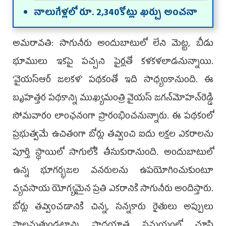
నాలుగేళ్లలో రూ. 2,340కోట్లు ఖర్చు అంచనా
అమరావతి: సాగునీరు అందుబాటులో లేని మెట్ట, బీడు
భూములు ఇకపై పచ్చని పైర్లతో కళకళలాడనున్నాయి.
‘వైయ‌స్ఆర్‌‌ జలకళ’ పథకంతో ఇది సాధ్యంకానుంది. ఈ
బృహత్తర పథకాన్ని ముఖ్యమంత్రి వైయ‌స్‌ జగన్‌మోహన్‌రెడ్డి
సోమవారం లాంఛనంగా ప్రారంభించనున్నారు. ఈ పథకంలో
ప్రభుత్వమే ఉచితంగా బోర్లు తవ్వించి ఐదు లక్షల ఎకరాలను
పూర్తి స్థాయిలో సాగులోకి తీసుకురానుంది. అందుబాటులో
ఉన్న భూగర్భజల వనరులను ఉపయోగించుకుంటూ
వ్యవసాయ యోగ్యమైన ప్రతి ఎకరానికి సాగునీరు అందిస్తారు.
బోర్లు తవ్వించడానికి చిన్న, సన్నకారు రైతులు అప్పులు