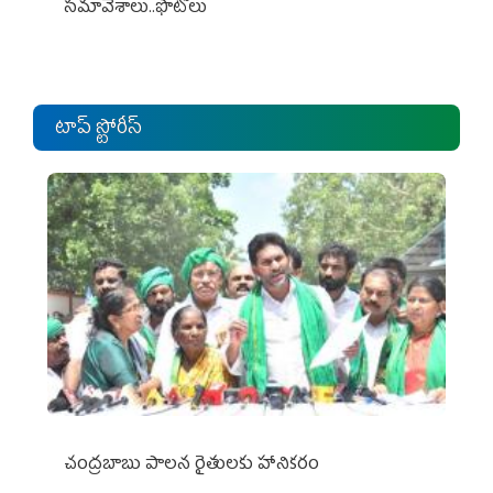
సమావేశాలు..ఫొటోలు
టాప్ స్టోరీస్
చంద్రబాబు పాలన రైతులకు హానికరం