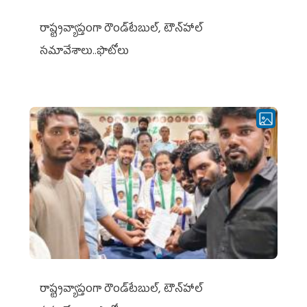
రాష్ట్రవ్యాప్తంగా రౌండ్‌టేబుల్‌, టౌన్‌హాల్‌
సమావేశాలు..ఫొటోలు
రాష్ట్రవ్యాప్తంగా రౌండ్‌టేబుల్‌, టౌన్‌హాల్‌