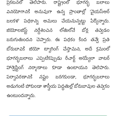
ప్రకటనలో తెలిపారు. రాష్ట్రంలో భూగర్భ జలాలు
వినియోగానికి అనువుగా ఉన్న ప్రాంతాల్లో ‘వైయ‌స్ఆర్‌‌
జలకళ’ పథకాన్ని అమలు చేయనున్నట్టు పేర్కొన్నారు.
జియోలజిస్ట్‌ నిర్దేశించిన లోతులోనే బోర్ల తవ్వడం
జరుగుతుందని చెప్పారు. ఈ పథకం కింద తవ్వే ప్రతి
బోరుబావికి జియో ట్యాగింగ్‌ చేస్తామని, అదే క్రమంలో
భూగర్భజలాలు ఎప్పటికప్పుడు రీచార్జ్‌ అయ్యేలా వాటర్‌
హార్వెస్టింగ్‌ నిర్మాణాలు కూడా ఉంటాయని తెలిపారు.
పర్యావరణానికి నష్టం జరగకుండా, భూగర్భజలాలు
అడుగంటి పోకుండా శాస్త్రీయ పద్ధతుల్లో బోరుబావుల తవ్వకం
ఉంటుందన్నారు.