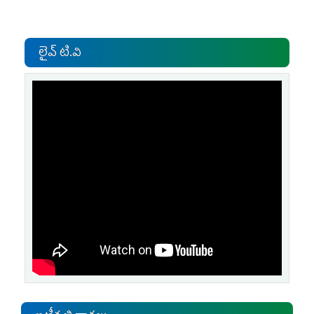
లైవ్ టి.వి