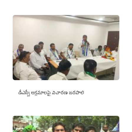
డీఎస్సీ అక్రమాలపై విచారణ జరపాలి