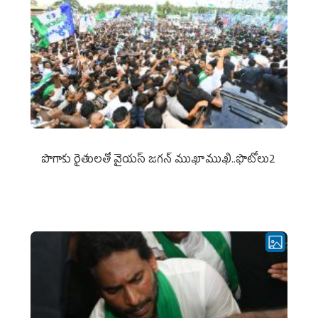
పొగాకు రైతుల‌తో వైయ‌స్ జ‌గ‌న్ ముఖాముఖి..ఫొటోలు2