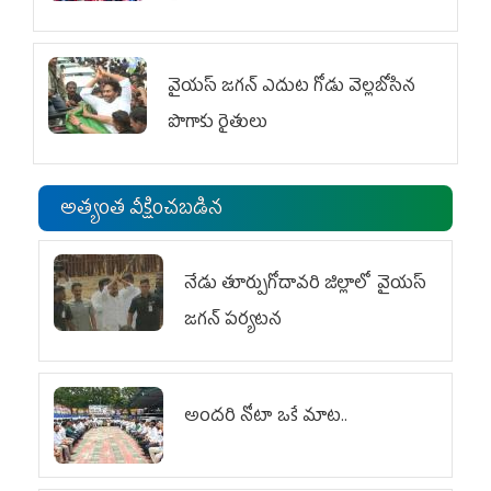
వైయ‌స్‌ జగన్ ఎదుట గోడు వెల్లబోసిన
పొగాకు రైతులు
అత్యంత వీక్షించబడిన
నేడు తూర్పుగోదావరి జిల్లాలో వైయస్‌
జగన్‌ పర్యటన
అందరి నోటా ఒకే మాట..