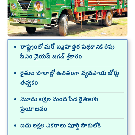
రాష్ట్రంలో మరో బృహత్తర పథకానికి రేపు
సీఎం వైయ‌స్ జగన్‌ శ్రీకారం
రైతుల పొలాల్లో ఉచితంగా వ్యవసాయ బోర్లు
తవ్వకం
మూడు లక్షల మంది పేద రైతులకు
ప్రయోజనం
ఐదు లక్షల ఎకరాలు పూర్తి సాగులోకి