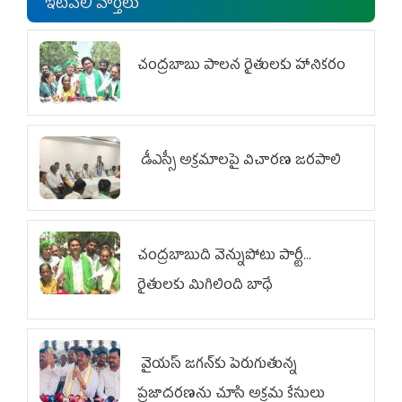
ఇటీవలి వార్తలు
చంద్రబాబు పాలన రైతులకు హానికరం
డీఎస్సీ అక్రమాలపై విచారణ జరపాలి
చంద్రబాబుది వెన్నుపోటు పార్టీ...
రైతులకు మిగిలింది బాధే
వైయ‌స్ జగన్‌కు పెరుగుతున్న
ప్రజాదరణను చూసి అక్రమ కేసులు