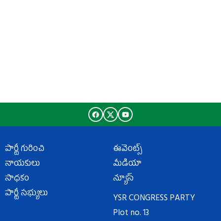
పార్టీ గురించి
ఈవెంట్స్
నాయకులు
మీడియా
సాధకం
న్యూస్
పార్టీ సభ్యులు
YSR CONGRESS PARTY
Plot no. 13