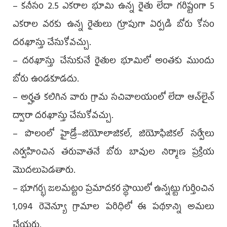
– కనీసం 2.5 ఎకరాల భూమి ఉన్న రైతు లేదా గరిష్టంగా 5
ఎకరాల వరకు ఉన్న రైతులు గ్రూపుగా ఏర్పడి బోరు కోసం
దరఖాస్తు చేసుకోవచ్చు.
– దరఖాస్తు చేసుకునే రైతుల భూమిలో అంతకు ముందు
బోరు ఉండకూడదు.
– అర్హత కలిగిన వారు గ్రామ సచివాలయంలో లేదా ఆన్‌లైన్‌
ద్వారా దరఖాస్తు చేసుకోవచ్చు.
– పొలంలో హైడ్రో–జియోలాజికల్, జియోఫిజికల్‌ సర్వేలు
నిర్వహించిన తరువాతనే బోరు బావుల నిర్మాణ ప్రక్రియ
మొదలుపెడతారు.
– భూగర్భ జలమట్టం ప్రమాదకర స్థాయిలో ఉన్నట్టు గుర్తించిన
1,094 రెవెన్యూ గ్రామాల పరిధిలో ఈ పథకాన్ని అమలు
చేయరు.