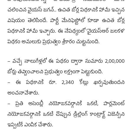
పాలవుతుండటాన్ని పాదయాత్ర సమయంలో చూసి
చలించిన వైయ‌స్‌ జగన్‌.. ఉచిత బోర్ల పథకానికి హామీ ఇచ్చిన
విషయం తెలిసిందే. పార్టీ మేనిఫెస్టోలో కూడా ఉచిత బోర్ల
పథకానికి హామీ ఇచ్చారు. ఈ నేపథ్యంలో ‘వైయ‌స్ఆర్‌‌ జలకళ’
పథకం అమలుకు ప్రభుత్వం శ్రీకారం చుట్టనుంది.
– వచ్చే నాలుగేళ్లలో ఈ పథకం ద్వారా సుమారు 2,00,000
బోర్లు తవ్వించాలని ప్రభుత్వం లక్ష్యంగా పెట్టుకుంది.
– ఈ పథకానికి రూ. 2,340 కోట్లు ఖర్చవుతుందని
అంచనావేశారు.
– ప్రతి అసెంబ్లీ నియోజకవర్గానికి ఒకటి, పార్లమెంట్‌
నియోజకవర్గానికి ఒకటి చొప్పున డ్రిల్లింగ్‌ కాంట్రాక్ట్‌ ఏజెన్సీని
ఇప్పటికే ఎంపిక చేశారు.