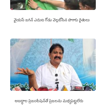
వైయ‌స్‌ జగన్ ఎదుట గోడు వెల్లబోసిన పొగాకు రైతులు
అబద్ధాల ప్రజంటేషన్‌తో ప్రజలను మభ్యపెట్టలేరు