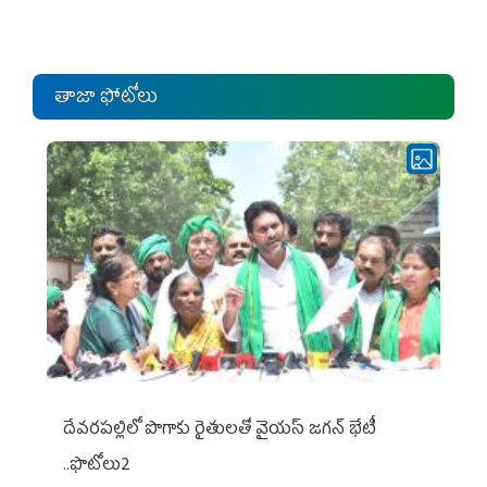
ఎంపీల స‌మావేశం
తాజా ఫోటోలు
దేవరపల్లిలో పొగాకు రైతులతో వైయస్ జగన్ భేటీ
..ఫొటోలు2