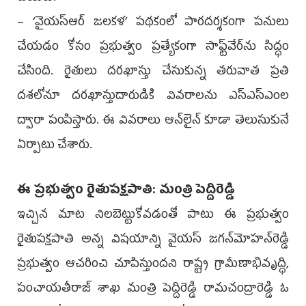
– ‘వైయ‌స్ఆర్‌‌ జలకళ’ పథకంలో పారదర్శకంగా పనులు
చేయడం కోసం ప్రభుత్వం ప్రత్యేకంగా సాఫ్ట్‌వేర్‌ను సిద్ధం
చేసింది. రైతులు దరఖాస్తు చేసుకున్న తరువాత ప్రతి
దశలోనూ దరఖాస్తుదారుడికి వివరాలను ఎస్‌ఎస్‌ఎంల
ద్వారా పంపిస్తారు. ఈ వివరాలు ఆన్‌లైన్‌ కూడా తెలుసుకునే
ఏర్పాటు చేశారు.
ఈ ప్రభుత్వం రైతుపక్షపాతి: మంత్రి పెద్దిరెడ్డి
ఇచ్చిన మాట నిలబెట్టుకోవడంతో పాటు ఈ ప్రభుత్వం
రైతుపక్షపాతి అన్న విషయాన్ని వైయ‌స్‌ జగన్‌మోహన్‌రెడ్డి
ప్రభుత్వం ఆచరించి చూపిస్తుందని రాష్ట్ర గ్రామీణాభివృద్ధి,
పంచాయతీరాజ్‌ శాఖ మంత్రి పెద్దిరెడ్డి రామచంద్రారెడ్డి ఓ