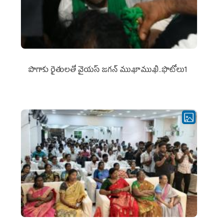
పొగాకు రైతుల‌తో వైయ‌స్ జ‌గ‌న్ ముఖాముఖి..ఫొటోలు1