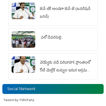
జెన్‌-జీకి అండగా జెన్‌-జే (జనరేషన్
జగన్)
చలో దేవరపల్లి..
చెయ్యేరు నదీ పరివాహక ప్రాంతంలో
కోటి మెట్రిక్ టన్నుల ఇసుక అక్రమ
రవాణా
Social Network
Tweets by YSRCParty