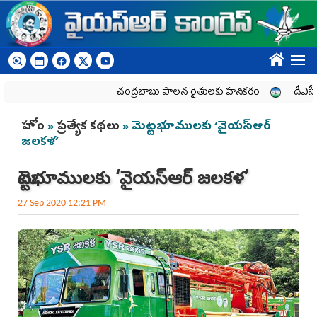
Skip to main content
????
చంద్రబాబు పాలన రైతులకు హానికరం
డీఎస్సీ అక్ర
You are here
హోం
»
ప్రత్యేక కథలు
» మెట్టభూములకు ‘వైయ‌స్ఆర్‌‌
జలకళ’
మెట్టభూములకు ‘వైయ‌స్ఆర్‌‌ జలకళ’
27 Sep 2020 12:21 PM