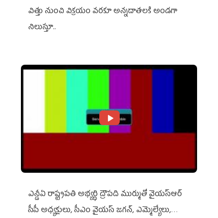
విత్తు నుంచి విక్రయం వరకూ అన్నదాతలకి అండగా
నిలుస్తూ..
ఎన్డీఏ రాష్ట్ర‌ప‌తి అభ్య‌ర్థి ద్రౌప‌ది ముర్ముతో వైయ‌స్ఆర్
సీపీ అధ్య‌క్షులు, సీఎం వైయ‌స్ జ‌గ‌న్, ఎమ్మెల్యేలు,