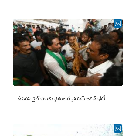
దేవరపల్లిలో పొగాకు రైతులతో వైయస్ జగన్ భేటీ