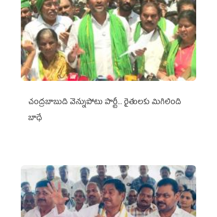
చంద్రబాబుది వెన్నుపోటు పార్టీ... రైతులకు మిగిలింది
బాధే