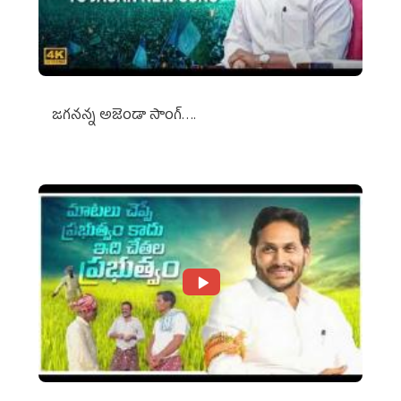
జగనన్న అజెండా సాంగ్….