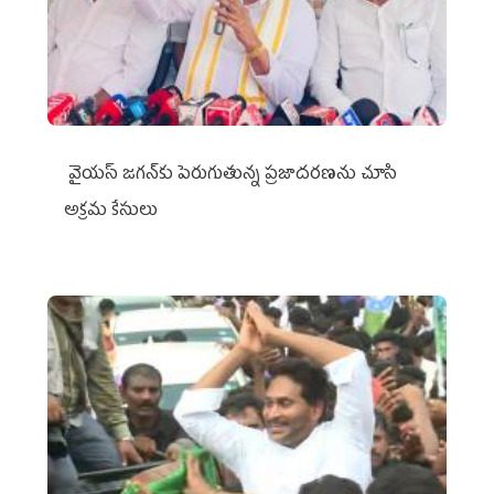
వైయ‌స్ జగన్‌కు పెరుగుతున్న ప్రజాదరణను చూసి
అక్రమ కేసులు