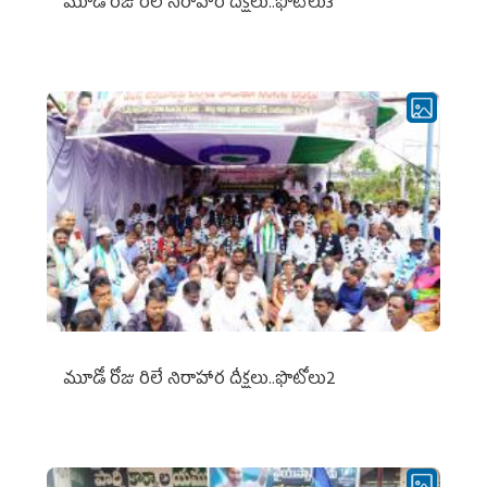
మూడో రోజు రిలే నిరాహార దీక్షలు..ఫొటోలు3
మూడో రోజు రిలే నిరాహార దీక్షలు..ఫొటోలు2