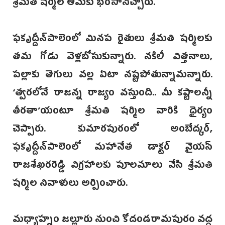
శ్రీమతి షర్మిల ఆమెకు భరోసానిచ్చారు.
ఫకృద్దీన్‌పాలెంలో మినప రైతులు శ్రీమతి షర్మిలకు
తమ గోడు వెళ్లబోసుకున్నారు. నకిలీ విత్తనాలు,
పల్లాకు తెగులు వల్ల ఏటా నష్టపోతున్నామన్నారు.
‘త్వరలోనే రాజన్న రాజ్యం వస్తుంది.. మీ కష్టాలన్నీ
తీరతా’యంటూ శ్రీమతి షర్మిల వారికి ధైర్యం
చెప్పారు. కుమారపురంలో అంబేద్కర్,
ఫకృద్దీ‌న్‌పాలెంలో మహానేత డాక్టర్ వైయస్‌
రాజశేఖరరెడ్డి విగ్రహాలకు పూలమాల‌ు వేసి శ్రీమతి
షర్మిల నివాళులు అర్పించారు.
మధ్యాహ్నం జల్లూరు నుంచి కోదండరామపురం వద్ద