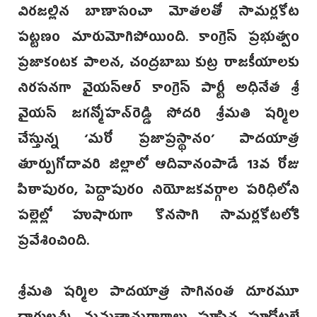
విరజల్లిన బాణాసంచా మోతలతో సామర్లకోట
పట్టణం మారుమోగిపోయింది. కాంగ్రెస్‌ ప్రభుత్వం
ప్రజాకంటక పాలన, చంద్రబాబు కుట్ర రాజకీయాలకు
నిరసనగా వైయస్‌ఆర్ కాంగ్రె‌స్‌ పార్టీ అధినేత శ్రీ
వైయస్‌ జగన్మోహన్‌రెడ్డి సోదరి శ్రీమతి షర్మిల
చేస్తున్న ‘మరో ప్రజాప్రస్థానం’ పాదయాత్ర
తూర్పుగోదావరి జిల్లాలో ఆదివానంపాడే 13వ రోజు
పిఠాపురం, పెద్దాపురం నియోజకవర్గాల పరిధిలోని
పల్లెల్లో హుషారుగా కొనసాగి సామర్లకోటలోకి
ప్రవేశించింది.
శ్రీమతి షర్మిల పాదయాత్ర సాగినంత దూరమూ