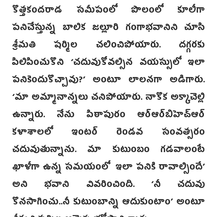
కొత్తకందరాడ సమీపంలో పొలంలో కూలీగా
పనిచేస్తున్న బాలిక జల్లూరి గంగాభవానిని చూసి
శ్రీమతి షర్మిల చలించిపోయారు. దగ్గరకు
పిలిపించుకొని ‘చదువుకోవల్సిన వయస్సులో ఇలా
పనికెందుకొచ్చావు?’ అంటూ లాలనగా అడిగారు.
‘మా అమ్మానాన్నలు చనిపోయారు. నాకొక అక్కాచెల్లి
ఉన్నారు. నేను పిఠాపురం ఆర్ఆ‌ర్‌బిహెచ్ఆ‌ర్
కళాశాలలో ఇంట‌ర్ రెండవ సంవత్సరం
చదువుతున్నాను. మా కుటుంబం గడవాలంటే
ఖాళీగా ఉన్న సమయంలో ఇలా పనికి రావాల్సిందే’
అని భవాని వివరించింది. ‘నీ చదువు
కొనసాగించు..నీ కుటుంబాన్ని ఆదుకుంటాం’ అంటూ