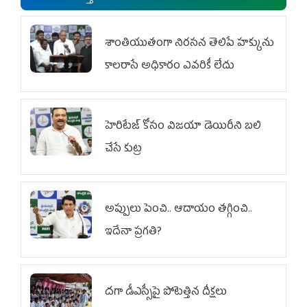
శాంతియుతంగా నిరసన తెలిపే హక్కును
కాలరాసే అధికారం ఎవరికీ లేదు
హెరిటేజ్ కోసం విజయా డెయిరీని బలి
చేసే కుట్ర‌
అప్పులు పెంచి.. ఆదాయం తగ్గించి..
ఇదేనా ప్రగతి?
దగా డీఎస్సీపై పోటెత్తిన దీక్షలు