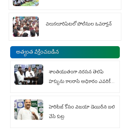
చిలుక‌లూరిపేట‌లో పోలీసుల ఓవ‌రాక్ష‌న్‌
అత్యంత వీక్షించబడిన
శాంతియుతంగా నిరసన తెలిపే
హక్కును కాలరాసే అధికారం ఎవరికీ
లేదు
హెరిటేజ్ కోసం విజయా డెయిరీని బలి
చేసే కుట్ర‌