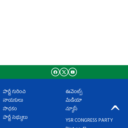
పార్టీ గురించి
ఈవెంట్స్
నాయకులు
మీడియా
సాధకం
న్యూస్
పార్టీ సభ్యులు
YSR CONGRESS PARTY