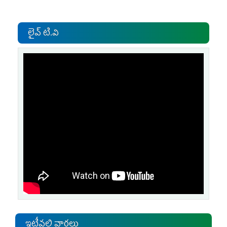
లైవ్ టి.వి
ఇటీవలి వార్తలు