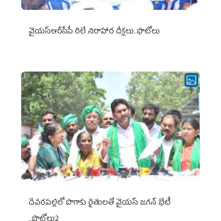
వైయ‌స్ఆర్‌సీపీ రిలే నిరాహార దీక్షలు..ఫొటోలు
దేవరపల్లిలో పొగాకు రైతులతో వైయస్ జగన్ భేటీ
..ఫొటోలు2