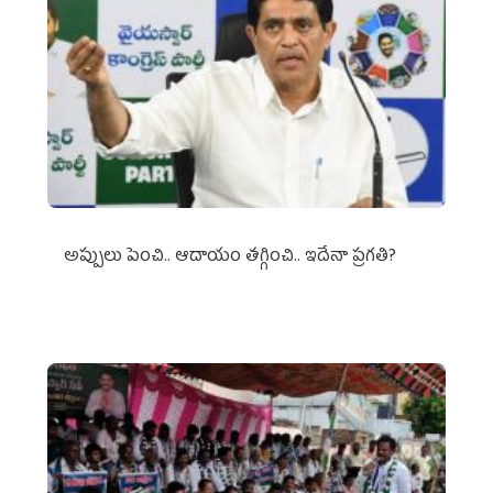
అప్పులు పెంచి.. ఆదాయం తగ్గించి.. ఇదేనా ప్రగతి?