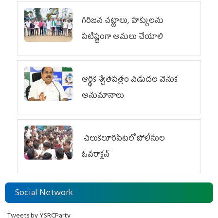
గిరిజన చట్టాలు, హక్కులను
పటిష్టంగా అమలు చేయాలి
ఆర్థిక శ్వేతపత్రం విడుదల వెనుక
అనుమానాలు
చిలుక‌లూరిపేట‌లో పోలీసుల
ఓవ‌రాక్ష‌న్‌
Social Network
Tweets by YSRCParty