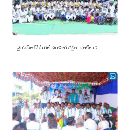
వైయ‌స్ఆర్‌సీపీ రిలే నిరాహార దీక్షలు..ఫొటోలు 2