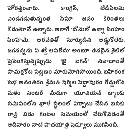
హోరెత్తించారు. కాంగ్రెస్, ‌టిడిపిలను
ఎండగడుతున్నంత సేపూ జనం కేరింతలు
కొడుతూనే ఉన్నారు. అలాగే ‘బోనులో ఉన్నా సింహం
సింహమే. అరచేతితో సూర్యుడిని అడ్డుకోలేరు.
జగనన్నను ఏ శక్తీ ఆపలేదు’ అంటూ తనదైన శైలిలో
ప్రసంగిస్తున్నప్పుడు ‘జై జగన్’ నినాదాలతో
సామర్లకోట పట్టణం మారుమోగిపోయింది. బహిరంగ
సభ అనంతరం శ్రీమతి షర్మిల పెద్దాపురం రోడ్డులోని
మఠం సెంటర్ మీదుగా యూనియ‌న్ బ్యాంకు
సమీపంలోని ఖాళీ స్థలంలో ఏర్పాటు చేసిన బసకు
రాత్రి ఏడు‌ గంటల సమయంలో చేరుకోవడంతో
ఆదివారం నాటి పాదయాత్ర షెడ్యూలు ముగిసింది.