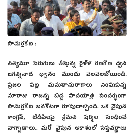
సామర్లకోట :
నిత్యమూ పరుగులు తీస్తున్న రైళ్ళ రణగొణ ధ్వని
జగన్నినాద ధ్వానం ముందు వెలవెలబోయింది.
ప్రజల పట్ల మమతానురాగాలు నింపుకున్న
మారాజు రాజన్న బిడ్డ పాదయాత్ర సందర్భంగా
సామర్లకోట జనకోటగా రూపుదాల్చింది. ఒక వైపున
కాంగ్రెస్‌, టిడిపిలపై శ్రీమతి షర్మిల సంధించే
వాగ్బాణాలు.. మరో వైపున ఆకాశంలో సప్తవర్ణాలు