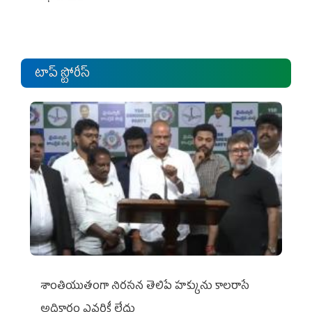
టాప్ స్టోరీస్
శాంతియుతంగా నిరసన తెలిపే హక్కును కాలరాసే
అధికారం ఎవరికీ లేదు