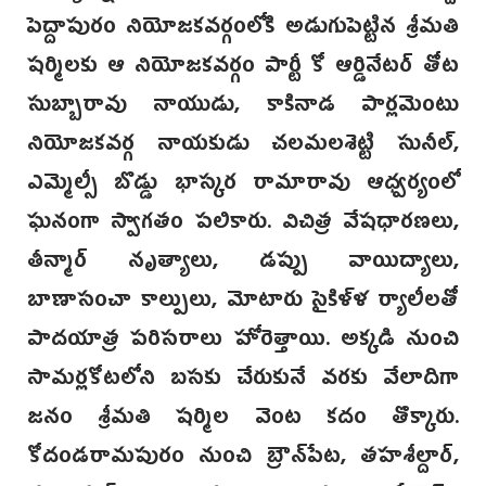
పెద్దాపురం నియోజకవర్గంలోకి అడుగుపెట్టిన శ్రీమతి
షర్మిలకు ఆ నియోజకవర్గ‌ం పార్టీ కో ఆర్డినేటర్ తోట
సుబ్బారావు నాయుడు, కాకినాడ పార్లమెంటు
నియోజకవర్గ నాయకుడు చలమలశెట్టి సునీల్,
ఎమ్మెల్సీ బొడ్డు భాస్కర‌ రామారావు ఆధ్వర్యంలో
ఘనంగా స్వాగతం పలికారు. విచిత్ర వేషధారణలు,
తీన్మార్‌ నృత్యాలు, డప్పు వాయిద్యాలు,
బాణాసంచా కాల్పులు, మోటారు సైకిళ్ళ ర్యాలీలతో
పాదయాత్ర పరిసరాలు హోరెత్తాయి. అక్కడి నుంచి
సామర్లకోటలోని బసకు చేరుకునే వరకు వేలాదిగా
జనం శ్రీమతి షర్మిల వెంట కదం తొక్కారు.
కోదండరామపురం నుంచి బ్రౌన్‌పేట, తహశీల్దార్,