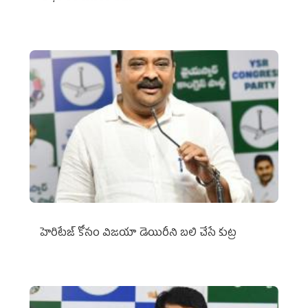
హెరిటేజ్ కోసం విజయా డెయిరీని బలి చేసే కుట్ర‌