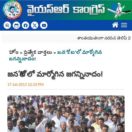
Skip to main content
????
శాంతియుతంగా నిరసన తెలిపే హక్కును కాల
You are here
హోం
»
ప్రత్యేక వార్తలు
» జన‘కోట’లో మార్మోగిన
జగన్నినాదం!
జన‘కోట’లో మార్మోగిన జగన్నినాదం!
17 Jun 2013 12:24 PM