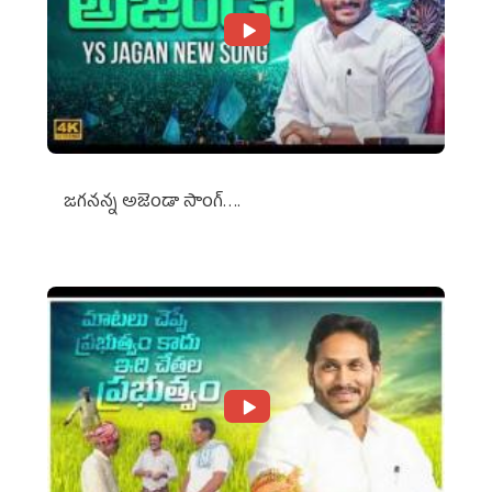
జగనన్న అజెండా సాంగ్….