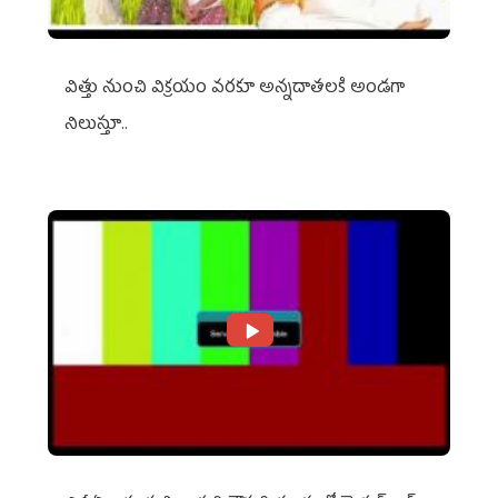
విత్తు నుంచి విక్రయం వరకూ అన్నదాతలకి అండగా
నిలుస్తూ..