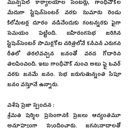
మున్సిప‌ల్ కార్యాలయాల సెంటర్లు, గాంధీచౌ‌క్‌ల
మీదుగా స్టేషన్‌సెంటర్‌ వరకు సుమారు రెండు
కిలోమీటర్ల దూరం నడిచేందుకు గంటన్నరకు పైగా
సమయం పట్టింది. బహిరంగసభ జరిగిన
స్టేషన్‌సెంటర్ ‌సామర్లకోట చరిత్రలోనే కనీవినీ ఎరుగని
రీతిలో తరలివచ్చిన జనంతో వరద గోదారిని
తలపించింది. ఇటు గాంధీచౌక్ నుంచి అటు ఫ్లై ఓవ‌ర్
వరకు జనమే జనం. సభ జరుగుతున్నంత సే‌పూ
జనం వస్తూనే ఉన్నారు.
విశేష ప్రజా స్పందన :
శ్రీమతి షర్మిల ప్రసంగానికి ప్రజలు ఆద్యంతమూ
అనూహ్యంగా స్పందించారు. జగన్నినాదాలతో