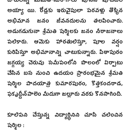
దారులన్నీ మమతానురాగాలు పూసిన పూదోటలే
అయ్యా యి. రోడ్లకు ఇరువైపులా పరవళ్లు తొక్కిన
అభిమాన జనం జీవనదులను తలపించారు.
అడుగడుగునా శ్రీమతి షర్మిలకు జనం నీరాజనాలు
పలికారు. ఆమెకు హారతులిస్తూ, పూల వర్షం
కురిపిస్తూ అభిమానాన్ని చాటుకున్నారు. పిఠాపురం
జగ్గయ్య చెరువు సమీపంలోని పొలంలో ఏర్పాటు
చేసిన బస నుంచి ఉదయం ప్రారంభమైన శ్రీమతి
షర్మిల పాదయాత్ర కుమారపురం, కొత్తకందరాడ,
ఫకృద్దీన్‌పాలెం మీదుగా జల్లూరు వరకు కొనసాగింది.
కూలిపని చేస్తున్న విద్యార్థినిని చూసి చలించిన
షర్మిల :