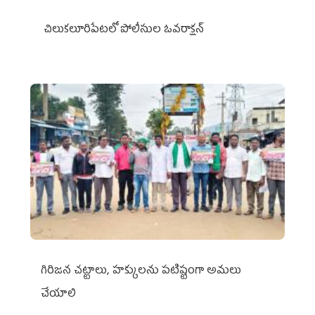
చిలుక‌లూరిపేట‌లో పోలీసుల ఓవ‌రాక్ష‌న్‌
గిరిజన చట్టాలు, హక్కులను పటిష్టంగా అమలు
చేయాలి