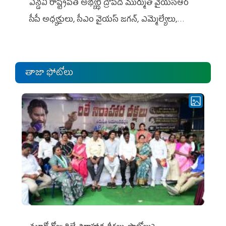
ఎన్డీఏ రాష్ట్ర‌ప‌తి అభ్య‌ర్థి ద్రౌప‌ది ముర్ముతో వైయ‌స్ఆర్
సీపీ అధ్య‌క్షులు, సీఎం వైయ‌స్ జ‌గ‌న్, ఎమ్మెల్యేలు,
ఎంపీల స‌మావేశం
తాజా ఫోటోలు