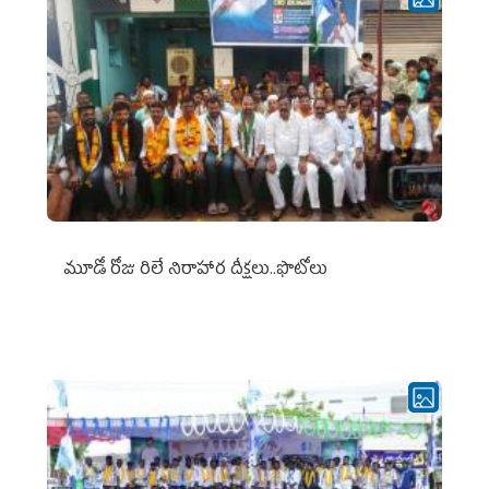
మూడో రోజు రిలే నిరాహార దీక్షలు..ఫొటోలు